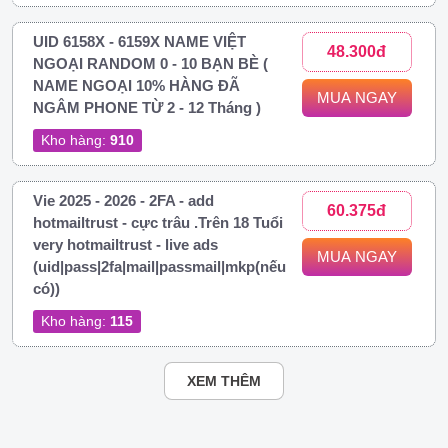
UID 6158X - 6159X NAME VIỆT
48.300đ
NGOẠI RANDOM 0 - 10 BẠN BÈ (
NAME NGOẠI 10% HÀNG ĐÃ
MUA NGAY
NGÂM PHONE TỪ 2 - 12 Tháng )
Kho hàng:
910
Vie 2025 - 2026 - 2FA - add
60.375đ
hotmailtrust - cực trâu .Trên 18 Tuổi
very hotmailtrust - live ads
MUA NGAY
(uid|pass|2fa|mail|passmail|mkp(nếu
có))
Kho hàng:
115
XEM THÊM