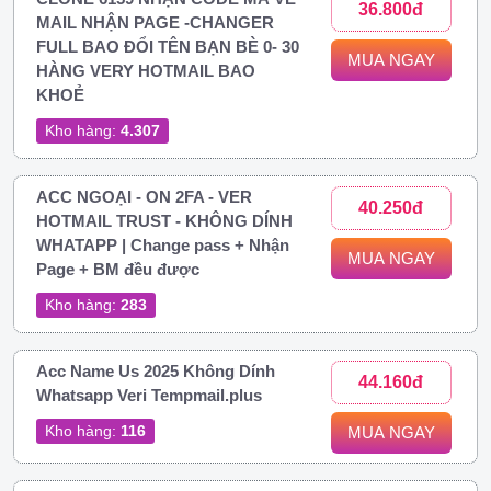
36.800đ
MAIL NHẬN PAGE -CHANGER
FULL BAO ĐỔI TÊN BẠN BÈ 0- 30
MUA NGAY
HÀNG VERY HOTMAIL BAO
KHOẺ
Kho hàng:
4.307
ACC NGOẠI - ON 2FA - VER
40.250đ
HOTMAIL TRUST - KHÔNG DÍNH
WHATAPP | Change pass + Nhận
MUA NGAY
Page + BM đều được
Kho hàng:
283
Acc Name Us 2025 Không Dính
44.160đ
Whatsapp Veri Tempmail.plus
Kho hàng:
116
MUA NGAY