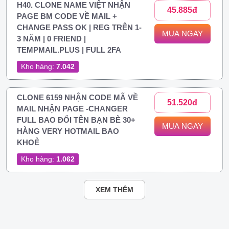
H40. CLONE NAME VIỆT NHẬN
45.885đ
PAGE BM CODE VỀ MAIL +
CHANGE PASS OK | REG TRÊN 1-
MUA NGAY
3 NĂM | 0 FRIEND |
TEMPMAIL.PLUS | FULL 2FA
Kho hàng:
7.042
CLONE 6159 NHẬN CODE MÃ VỀ
51.520đ
MAIL NHẬN PAGE -CHANGER
FULL BAO ĐỔI TÊN BẠN BÈ 30+
MUA NGAY
HÀNG VERY HOTMAIL BAO
KHOẺ
Kho hàng:
1.062
XEM THÊM