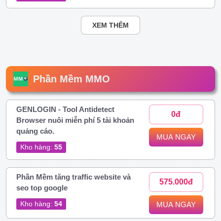
XEM THÊM
Phần Mềm MMO
GENLOGIN - Tool Antidetect
0đ
Browser nuôi miễn phí 5 tài khoản
quảng cáo.
MUA NGAY
Kho hàng:
55
Phần Mềm tăng traffic website và
575.000đ
seo top google
Kho hàng:
54
MUA NGAY