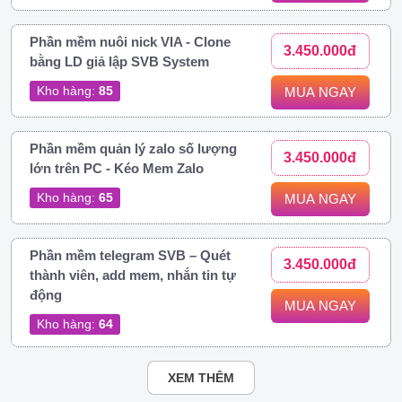
Phần mềm nuôi nick VIA - Clone
3.450.000đ
bằng LD giả lập SVB System
Kho hàng:
85
MUA NGAY
Phần mềm quản lý zalo số lượng
3.450.000đ
lớn trên PC - Kéo Mem Zalo
Kho hàng:
65
MUA NGAY
Phần mềm telegram SVB – Quét
3.450.000đ
thành viên, add mem, nhắn tin tự
động
MUA NGAY
Kho hàng:
64
XEM THÊM