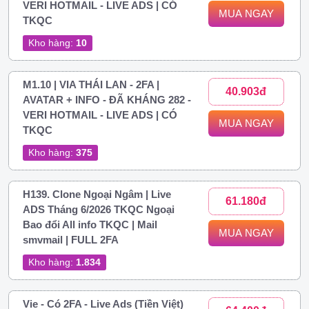
VERI HOTMAIL - LIVE ADS | CÓ
MUA NGAY
TKQC
Kho hàng:
10
M1.10 | VIA THÁI LAN - 2FA |
40.903đ
AVATAR + INFO - ĐÃ KHÁNG 282 -
VERI HOTMAIL - LIVE ADS | CÓ
MUA NGAY
TKQC
Kho hàng:
375
H139. Clone Ngoại Ngâm | Live
61.180đ
ADS Tháng 6/2026 TKQC Ngoại
Bao đổi All info TKQC | Mail
MUA NGAY
smvmail | FULL 2FA
Kho hàng:
1.834
Vie - Có 2FA - Live Ads (Tiền Việt)