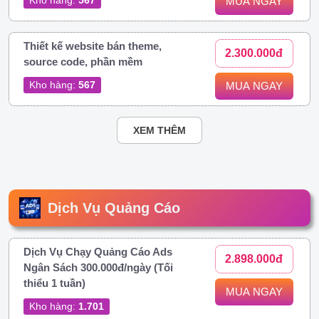
MUA NGAY
Thiết kế website bán theme,
2.300.000đ
source code, phần mềm
Kho hàng:
567
MUA NGAY
XEM THÊM
Dịch Vụ Quảng Cáo
Dịch Vụ Chạy Quảng Cáo Ads
2.898.000đ
Ngân Sách 300.000đ/ngày (Tối
thiểu 1 tuần)
MUA NGAY
Kho hàng:
1.701