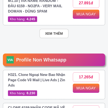
M1.10 | VIA NAME RANDOM -
27.891đ
ĐẦU 6159 - NO2FA - VERY MAIL
DOMAN - DÙNG SPAM
MUA NGAY
Kho hàng:
4.245
XEM THÊM
Profile Non Whatsapp
H321. Clone Ngoại New Bao Nhận
17.265đ
Page Code Về Mail | Live Ads | Zin
Ads
MUA NGAY
Kho hàng:
8.230
CLONE 6159 NHẬN CODE MÃ VỀ