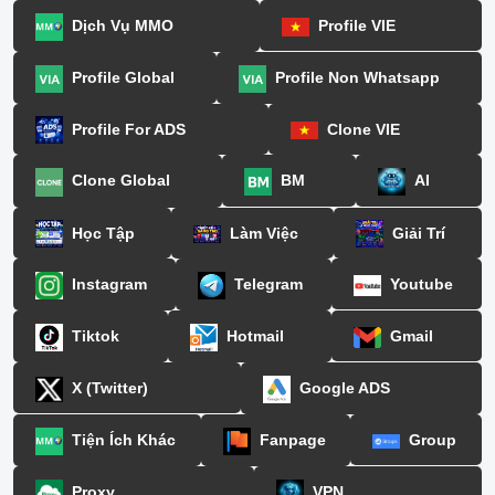
Dịch Vụ MMO
Profile VIE
Profile Global
Profile Non Whatsapp
Profile For ADS
Clone VIE
Clone Global
BM
AI
Học Tập
Làm Việc
Giải Trí
Instagram
Telegram
Youtube
Tiktok
Hotmail
Gmail
X (Twitter)
Google ADS
Tiện Ích Khác
Fanpage
Group
Proxy
VPN