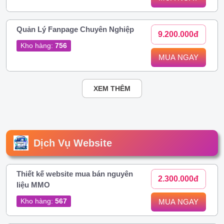
Quản Lý Fanpage Chuyên Nghiệp
9.200.000đ
Kho hàng:
756
MUA NGAY
XEM THÊM
Dịch Vụ Website
Thiết kế website mua bán nguyên
2.300.000đ
liệu MMO
Kho hàng:
567
MUA NGAY