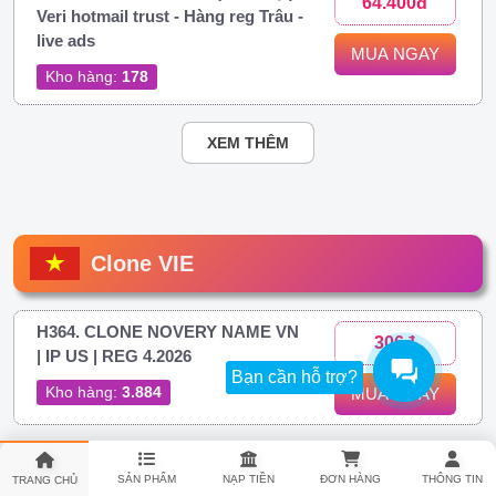
64.400đ
Veri hotmail trust - Hàng reg Trâu -
live ads
MUA NGAY
Kho hàng:
178
XEM THÊM
Clone VIE
H364. CLONE NOVERY NAME VN
306đ
| IP US | REG 4.2026
Bạn cần hỗ trợ?
Kho hàng:
3.884
MUA NGAY
H374. Clone Việt IP Việt Novery |
306đ
SẢN PHẨM
NẠP TIỀN
ĐƠN HÀNG
THÔNG TIN
TRANG CHỦ
FULL 2FA