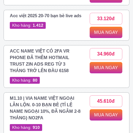
Acc việt 2025 20-70 bạn bè live ads
33.120đ
Kho hàng:
1.412
MUA NGAY
ACC NAME VIỆT CÓ 2FA VR
34.960đ
PHONE ĐÃ THÊM HOTMAIL
TRUST ZIN ADS REG TỪ 3
MUA NGAY
THÁNG TRỞ LÊN ĐẦU 6158
Kho hàng:
80
M1.10 | VIA NAME VIỆT NGOẠI
45.610đ
LẪN LỘN. 0-10 BẠN BÈ (TỈ LỆ
NAME NGOẠI 10%, ĐÃ NGÂM 2-8
MUA NGAY
THÁNG) NO2FA
Kho hàng:
910