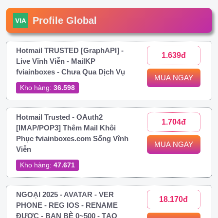
Profile Global
Hotmail TRUSTED [GraphAPI] -
1.639đ
Live Vĩnh Viễn - MailKP
fviainboxes - Chưa Qua Dịch Vụ
MUA NGAY
Kho hàng:
36.598
Hotmail Trusted - OAuth2
1.704đ
[IMAP/POP3] Thêm Mail Khôi
Phục fviainboxes.com Sống Vĩnh
MUA NGAY
Viễn
Kho hàng:
47.671
NGOẠI 2025 - AVATAR - VER
18.170đ
PHONE - REG IOS - RENAME
ĐƯỢC - BẠN BÈ 0~500 - TẠO