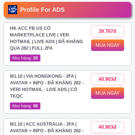
Profile For ADS
H9. ACC FB US CÓ
39.767đ
MARKETPLACE LIVE | VER
HOTMAIL | LIVE ADS | ĐÃ KHÁNG
MUA NGAY
QUA 282 | FULL 2FA
Kho hàng:
20
M1.10 | VIA HONGKONG - 2FA |
40.903đ
AVATAR + INFO - ĐÃ KHÁNG 282 -
VERI HOTMAIL - LIVE ADS | CÓ
MUA NGAY
TKQC
Kho hàng:
96
M1.10 | ACC AUSTRALIA - 2FA |
40.903đ
AVATAR + INFO - ĐÃ KHÁNG 282 -