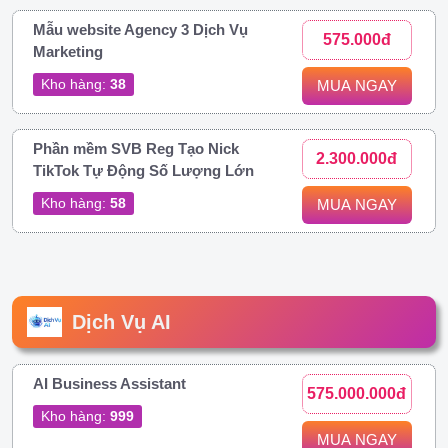
Mẫu website Agency 3 Dịch Vụ
575.000đ
Marketing
Kho hàng:
38
MUA NGAY
Phần mềm SVB Reg Tạo Nick
2.300.000đ
TikTok Tự Động Số Lượng Lớn
Kho hàng:
58
MUA NGAY
Dịch Vụ AI
AI Business Assistant
575.000.000đ
Kho hàng:
999
MUA NGAY