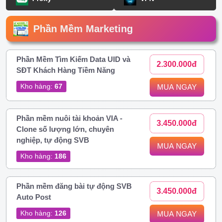
Phần Mềm Marketing
Phần Mềm Tìm Kiếm Data UID và
2.300.000đ
SĐT Khách Hàng Tiềm Năng
Kho hàng:
67
MUA NGAY
Phần mềm nuôi tài khoản VIA -
3.450.000đ
Clone số lượng lớn, chuyên
nghiệp, tự động SVB
MUA NGAY
Kho hàng:
186
Phần mềm đăng bài tự động SVB
3.450.000đ
Auto Post
Kho hàng:
126
MUA NGAY