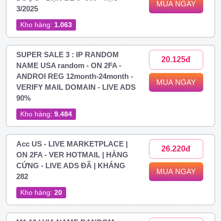
MUA NGAY
3/2025
Kho hàng:
1.063
SUPER SALE 3 : IP RANDOM
20.125đ
NAME USA random - ON 2FA -
ANDROI REG 12month-24month -
MUA NGAY
VERIFY MAIL DOMAIN - LIVE ADS
90%
Kho hàng:
9.484
Acc US - LIVE MARKETPLACE |
26.220đ
ON 2FA - VER HOTMAIL | HÀNG
CỨNG - LIVE ADS ĐÃ | KHÁNG
MUA NGAY
282
Kho hàng:
20