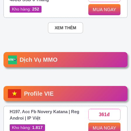
Kho hàng:
252
MUA NGAY
XEM THÊM
Dịch Vụ MMO
Profile VIE
H197. Acc Fb Novery Katana | Reg
361đ
Androi | IP Việt
Kho hàng:
1.817
MUA NGAY