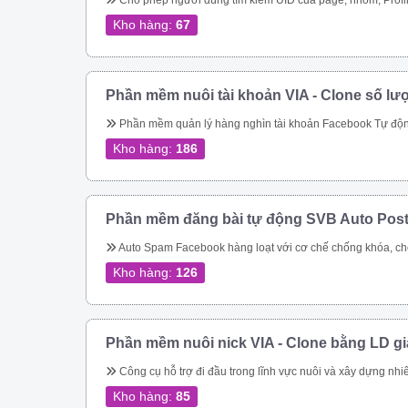
Cho phép người dùng tìm kiếm UID của page, nhóm, Profile theo link. Quét các UID người dùng tham gia một nhóm Quét ID bài viết của một nhóm Cho phép quét UID tương tác của một bài viết bất kỳ trong group Thực hiện tìm kiếm nhóm, tên nhóm, thành viên nhóm, trạng thái nhóm theo từ khóa Quét UID của người dùng đã thực hiện tương tác vào cá
Kho hàng:
67
Phần mềm nuôi tài khoản VIA - Clone số lư
Phần mềm quản lý hàng nghìn tài khoản Facebook Tự động thay đổi thông tin tài khoản Tự động mở khóa checkpoint Tự động seeding bài 
Kho hàng:
186
Phần mềm đăng bài tự động SVB Auto Pos
Auto Spam Facebook hàng loạt với cơ chế chống khóa, chống spam không lo bị khóa tài khoản. Đăng tin lên group, page, cmt group tự động nhanh chóng Spam inbox theo bạn bè, theo Uid. Giải quyết triệt để bài toán spam của Facebook Tiếp cận khách hàng tiềm năng nhanh chóng Dễ dàng chăm sóc kh
Kho hàng:
126
Phần mềm nuôi nick VIA - Clone bằng LD g
Công cụ hỗ trợ đi đầu trong lĩnh vực nuôi và xây dựng nhiêu tài khoản facebook cực chất cho bán hàng online Quản lý nuôi nick tự động 1 nick trên 1 điện thoại ảo riêng biệt Đăng bài, comment tự động lên các hội nhóm Quản lí bạn bè 
Kho hàng:
85