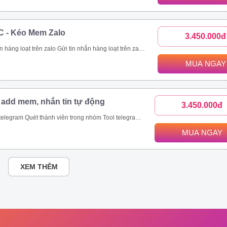
C - Kéo Mem Zalo
3.450.000đ
nhanh chóng. Kết bạn zalo hàng loạt là tính năng giúp bạn thực hiện mục tiêu này. Với tính năng kết bạn zalo này, bạn có thể Kết bạn zalo theo danh sách SĐT có sẵn. Kết bạn zalo hàng loạt theo thành viên nhóm Tăng thành viên nhóm zalo nhanh chóng Mời bạn bè tham gia nhóm zalo theo danh sách bạn bè. Mời bạn bè tham gia nhóm zalo theo số điện thoại có sẵn.
MUA NGAY
 add mem, nhắn tin tự động
3.450.000đ
ét thành viên trong nhóm Tool telegram join nhóm tự động
MUA NGAY
XEM THÊM