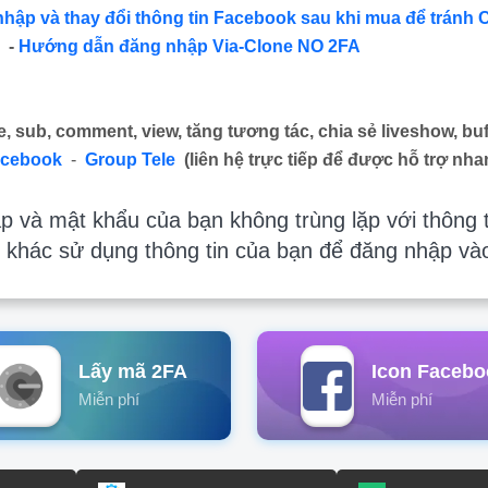
nhập và thay đổi thông tin Facebook sau khi mua để tránh 
-
Hướng dẫn đăng nhập Via-Clone NO 2FA
e, sub, comment, view, tăng tương tác, chia sẻ liveshow, buf
acebook
-
Group Tele
(liên hệ trực tiếp để được hỗ trợ nha
 và mật khẩu của bạn không trùng lặp với thông t
 khác sử dụng thông tin của bạn để đăng nhập và
Lấy mã 2FA
Icon Facebo
Miễn phí
Miễn phí