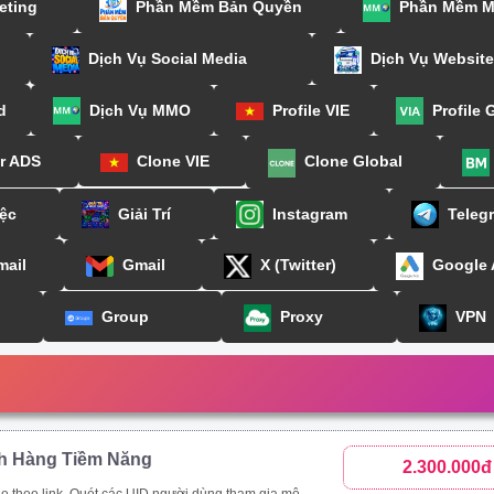
eting
Phần Mềm Bản Quyền
Phần Mềm 
Dịch Vụ Social Media
Dịch Vụ Website
d
Dịch Vụ MMO
Profile VIE
Profile 
or ADS
Clone VIE
Clone Global
ệc
Giải Trí
Instagram
Teleg
mail
Gmail
X (Twitter)
Google
Group
Proxy
VPN
h Hàng Tiềm Năng
2.300.000đ