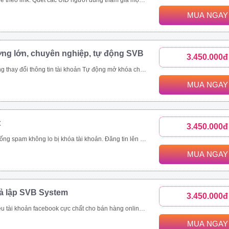
c bài viết trong group. Toàn bộ UID tương tác bài viết trên 1 page cộng đồng, page thương hiệu. Các bài viết được quét thường có lượng tương tác khủng. Ngoài đánh giá phản ứng người dùng (like/tym, giận dữ…), công cụ thu thập và phân tích comment khách hàng đưa ra đánh giá toàn diện nhất.
MUA NGAY
ợng lớn, chuyên nghiệp, tự động SVB
3.450.000đ
viết livestream, like page, follow theo uid Xây dựng và copy ảnh nội dung tài khoản đang nuôi theo 1 tài khoản mẫu
MUA NGAY
t
3.450.000đ
ách hàng, tiết kiệm thời gian hiệu quả Quản lí bài viết dễ dàng, thông minh Nhanh chóng đưa thông tin đến khách hàng trên nhiều kênh như group, fanpage, profile Là giải pháp marketing, quảng cáo, đăng tin bán hàng hoàn toàn tự động và chuyên nghiệp
MUA NGAY
iả lập SVB System
3.450.000đ
tự động Tự động tham gia nhóm Thiết lập tương tác nick tự động Seeding video livestream bán hàng online Tăng view, tăng mắt xem, comment, chia sẻ livestream Nhắn tin đến khách hàng tiềm năng tự động
MUA NGAY