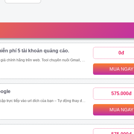
iễn phí 5 tài khoản quảng cáo.
0đ
p;amp;quot;mua rẻ\\\\\\\\\\\\\\\\\\\\\\\\\\\\\\\&amp;amp;quot; các tool tự động thông qua ứng dụng này - Auto đăng nhập gmail, auto nuôi mail, auto tạo tài khoản quảng cáo, auto add thẻ, auto kháng....
MUA NGAY
oogle
575.000đ
rình duyệt, hệ điều hành. – Chạy đa luồng (Mở nhiều cửa sổ cùng lúc) để tăng tốc độ SEO. Vĩnh viễn, bảo hành 1 đổi 1 tool Video demo : https://drive.google.com/drive/folders/1tPeGf4iXaQ1i7g7s_LQQlKB9Qcmt_-Cm
MUA NGAY