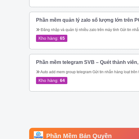
Phần mềm quản lý zalo số lượng lớn trên P
Đăng nhập và quản lý nhiều zalo trên máy tính Gửi tin nhắn hàng loạt trên zalo Gửi tin nhắn hàng loạt trên zalo theo danh bạ. Gửi tin nhắn zalo hàng loạt theo phân loại trên danh bạ. Gửi tin nhắn zalo hàng loạt, tự động vào các group. Gửi tin nhắn zalo tự động theo thành viên nhóm zalo nhanh chóng. Kết bạn zalo tự động số lượng lớn Phần mềm quản lý zalo còn giúp bạn tiếp cận hàng triệu khách hàng trên nền tảng 
Kho hàng:
65
Phần mềm telegram SVB – Quét thành viên,
Auto add mem group telegram Gửi tin nhắn hàng loạt trên telegram Qu
Kho hàng:
64
Phần Mềm Bản Quyền