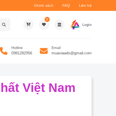
Chính sách
FAQ
Liên hệ
0
Login
Hotline
Email
0981282956
muaviaads@gmail.com
hất Việt Nam