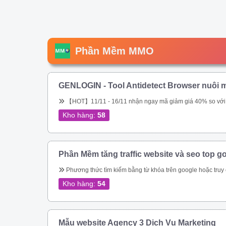
Phần Mềm MMO
GENLOGIN - Tool Antidetect Browser nuôi m
【HOT】11/11 - 16/11 nhận ngay mã giảm giá 40% so với giá chính hãng trên web. Tool chuyên nuôi Gmail, nuôi tài khoản Google Ads. Miễn phí 5 profile trọn đời. Sắp tới ae sẽ được tặng miễn phí, hoặc được \\\\\\\\\\\\\\\\\\\\\\\\\\\\\\\&am
Kho hàng:
58
Phần Mềm tăng traffic website và seo top g
Phương thức tìm kiếm bằng từ khóa trên google hoặc truy cập trực tiếp vào url đích của bạn – Tự động thay đổi địa chỉ IP – Tự động thay đổi Local IP – Giả lập được trên Mobile, Tablet, Laptop, Tablet bằng UserAgent và giả lập được trên mọi t
Kho hàng:
54
Mẫu website Agency 3 Dịch Vụ Marketing