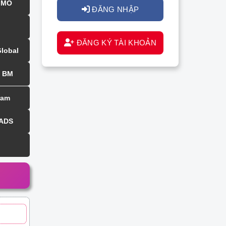
MMO
ĐĂNG NHẬP
ĐĂNG KÝ TÀI KHOẢN
Global
BM
ram
 ADS