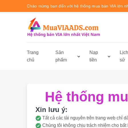
Chào mừng bạn đến với hệ thống mua bán VIA lớn n
Trang
Sản
Nạp
Lịc
chủ
phẩm
tiền
sử
Hệ thống mua
Xin lưu ý:
Tất cả các tài nguyên trên trang web ch
Chúng tôi không chịu trách nhiệm cho bất 