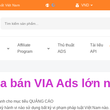
VND
hất Việt Nam
h
Affiliate
Thủ thuật
Tài liệu
Program
ADS
API
 bán VIA Ads lớn n
ỉ dành cho mục tiêu QUẢNG CÁO
kỳ hành vi nào sử dụng bất kỳ vi phạm pháp luật Việt Nam nào.