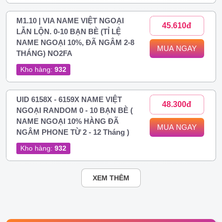
M1.10 | VIA NAME VIỆT NGOẠI
45.610đ
LẪN LỘN. 0-10 BẠN BÈ (TỈ LỆ
NAME NGOẠI 10%, ĐÃ NGÂM 2-8
MUA NGAY
THÁNG) NO2FA
Kho hàng:
932
UID 6158X - 6159X NAME VIỆT
48.300đ
NGOẠI RANDOM 0 - 10 BẠN BÈ (
NAME NGOẠI 10% HÀNG ĐÃ
MUA NGAY
NGÂM PHONE TỪ 2 - 12 Tháng )
Kho hàng:
932
XEM THÊM