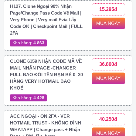
H127. Clone Ngoại 90% Nhận
15.295đ
Page/Change Pass Code Về Mail |
Very Phone | Very mail Fvia Lấy
MUA NGAY
Code OK | Checkpoint Mail | FULL
2FA
Kho hàng:
4.863
CLONE 6159 NHẬN CODE MÃ VỀ
36.800đ
MAIL NHẬN PAGE -CHANGER
FULL BAO ĐỔI TÊN BẠN BÈ 0- 30
MUA NGAY
HÀNG VERY HOTMAIL BAO
KHOẺ
Kho hàng:
4.428
ACC NGOẠI - ON 2FA - VER
40.250đ
HOTMAIL TRUST - KHÔNG DÍNH
WHATAPP | Change pass + Nhận
MUA NGAY