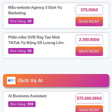
Mẫu website Agency 3 Dịch Vụ
575.000đ
Marketing
Kho hàng:
38
MUA NGAY
Phần mềm SVB Reg Tạo Nick
2.300.000đ
TikTok Tự Động Số Lượng Lớn
Kho hàng:
58
MUA NGAY
Dịch Vụ AI
AI Business Assistant
575.000.000đ
Kho hàng:
999
MUA NGAY