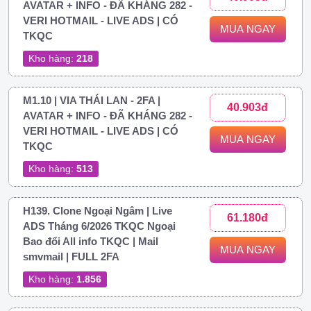
AVATAR + INFO - ĐÃ KHÁNG 282 -
VERI HOTMAIL - LIVE ADS | CÓ
MUA NGAY
TKQC
Kho hàng:
218
M1.10 | VIA THÁI LAN - 2FA |
40.903đ
AVATAR + INFO - ĐÃ KHÁNG 282 -
VERI HOTMAIL - LIVE ADS | CÓ
MUA NGAY
TKQC
Kho hàng:
513
H139. Clone Ngoại Ngâm | Live
61.180đ
ADS Tháng 6/2026 TKQC Ngoại
Bao đổi All info TKQC | Mail
MUA NGAY
smvmail | FULL 2FA
Kho hàng:
1.856