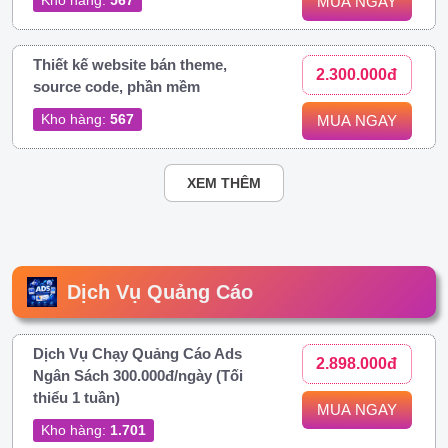
MUA NGAY
Thiết kế website bán theme,
2.300.000đ
source code, phần mềm
Kho hàng:
567
MUA NGAY
XEM THÊM
Dịch Vụ Quảng Cáo
Dịch Vụ Chạy Quảng Cáo Ads
2.898.000đ
Ngân Sách 300.000đ/ngày (Tối
thiểu 1 tuần)
MUA NGAY
Kho hàng:
1.701