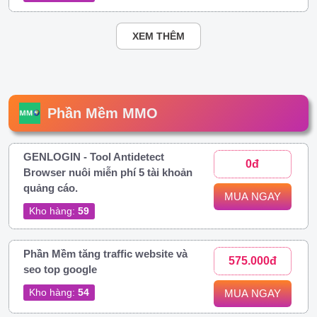
XEM THÊM
Phần Mềm MMO
GENLOGIN - Tool Antidetect
0đ
Browser nuôi miễn phí 5 tài khoản
quảng cáo.
MUA NGAY
Kho hàng:
59
Phần Mềm tăng traffic website và
575.000đ
seo top google
Kho hàng:
54
MUA NGAY