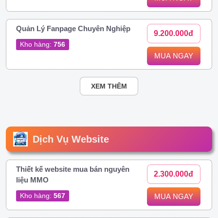
Quản Lý Fanpage Chuyên Nghiệp
9.200.000đ
Kho hàng:
756
MUA NGAY
XEM THÊM
Dịch Vụ Website
Thiết kế website mua bán nguyên
2.300.000đ
liệu MMO
Kho hàng:
567
MUA NGAY