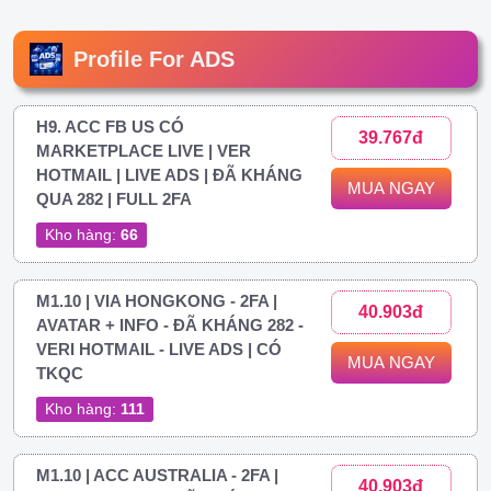
Profile For ADS
H9. ACC FB US CÓ
39.767đ
MARKETPLACE LIVE | VER
HOTMAIL | LIVE ADS | ĐÃ KHÁNG
MUA NGAY
QUA 282 | FULL 2FA
Kho hàng:
66
M1.10 | VIA HONGKONG - 2FA |
40.903đ
AVATAR + INFO - ĐÃ KHÁNG 282 -
VERI HOTMAIL - LIVE ADS | CÓ
MUA NGAY
TKQC
Kho hàng:
111
M1.10 | ACC AUSTRALIA - 2FA |
40.903đ