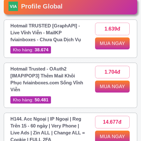
Profile Global
Hotmail TRUSTED [GraphAPI] -
1.639đ
Live Vĩnh Viễn - MailKP
fviainboxes - Chưa Qua Dịch Vụ
MUA NGAY
Kho hàng:
38.674
Hotmail Trusted - OAuth2
1.704đ
[IMAP/POP3] Thêm Mail Khôi
Phục fviainboxes.com Sống Vĩnh
MUA NGAY
Viễn
Kho hàng:
50.481
H144. Acc Ngoại | IP Ngoại | Reg
14.677đ
Trên 15 - 60 ngày | Very Phone |
Live Ads | Zin ALL | Change ALL =
MUA NGAY
Cookie | FULL 2FA