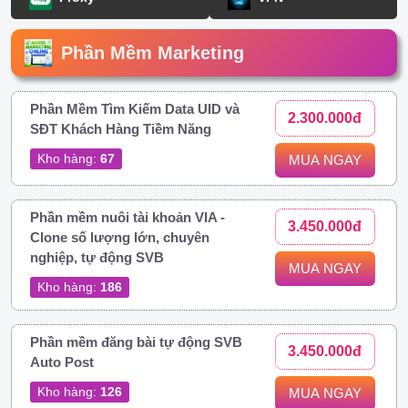
Phần Mềm Marketing
Phần Mềm Tìm Kiếm Data UID và
2.300.000đ
SĐT Khách Hàng Tiềm Năng
Kho hàng:
67
MUA NGAY
Phần mềm nuôi tài khoản VIA -
3.450.000đ
Clone số lượng lớn, chuyên
nghiệp, tự động SVB
MUA NGAY
Kho hàng:
186
Phần mềm đăng bài tự động SVB
3.450.000đ
Auto Post
Kho hàng:
126
MUA NGAY