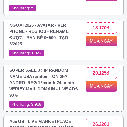
Kho hàng:
5
NGOẠI 2025 - AVATAR - VER
18.170đ
PHONE - REG IOS - RENAME
ĐƯỢC - BẠN BÈ 0~500 - TẠO
MUA NGAY
3/2025
Kho hàng:
1.022
SUPER SALE 3 : IP RANDOM
20.125đ
NAME USA random - ON 2FA -
ANDROI REG 12month-24month -
MUA NGAY
VERIFY MAIL DOMAIN - LIVE ADS
90%
Kho hàng:
3.918
Acc US - LIVE MARKETPLACE |
26.220đ