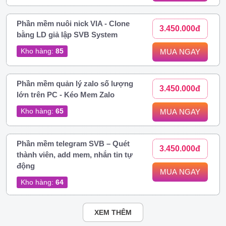
Phần mềm nuôi nick VIA - Clone
3.450.000đ
bằng LD giả lập SVB System
Kho hàng:
85
MUA NGAY
Phần mềm quản lý zalo số lượng
3.450.000đ
lớn trên PC - Kéo Mem Zalo
Kho hàng:
65
MUA NGAY
Phần mềm telegram SVB – Quét
3.450.000đ
thành viên, add mem, nhắn tin tự
động
MUA NGAY
Kho hàng:
64
XEM THÊM