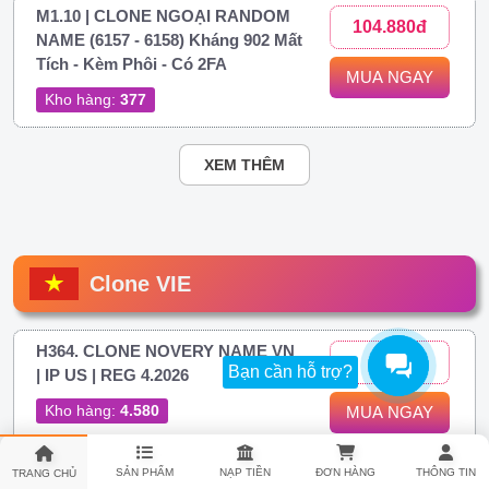
M1.10 | CLONE NGOẠI RANDOM
104.880đ
NAME (6157 - 6158) Kháng 902 Mất
Tích - Kèm Phôi - Có 2FA
MUA NGAY
Kho hàng:
377
XEM THÊM
Clone VIE
H364. CLONE NOVERY NAME VN
306đ
Bạn cần hỗ trợ?
| IP US | REG 4.2026
Kho hàng:
4.580
MUA NGAY
SẢN PHẨM
NẠP TIỀN
ĐƠN HÀNG
THÔNG TIN
TRANG CHỦ
H374. Clone Việt IP Việt Novery |