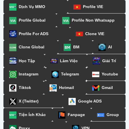
Dịch Vụ MMO
Profile VIE
Profile Global
Profile Non Whatsapp
Profile For ADS
Clone VIE
Clone Global
BM
AI
Học Tập
Làm Việc
Giải Trí
Instagram
Telegram
Youtube
Tiktok
Hotmail
Gmail
X (Twitter)
Google ADS
Tiện Ích Khác
Fanpage
Group
Proxy
VPN