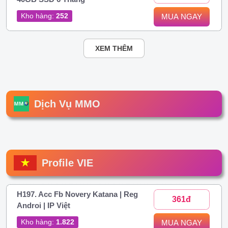
Kho hàng:
252
MUA NGAY
XEM THÊM
Dịch Vụ MMO
Profile VIE
H197. Acc Fb Novery Katana | Reg
361đ
Androi | IP Việt
Kho hàng:
1.822
MUA NGAY