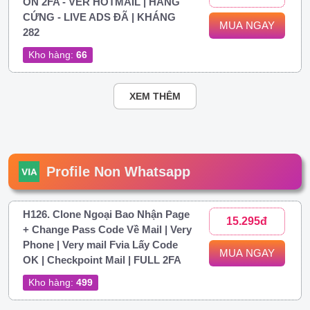
ON 2FA - VER HOTMAIL | HÀNG
CỨNG - LIVE ADS ĐÃ | KHÁNG
MUA NGAY
282
Kho hàng:
66
XEM THÊM
Profile Non Whatsapp
H126. Clone Ngoại Bao Nhận Page
15.295đ
+ Change Pass Code Về Mail | Very
Phone | Very mail Fvia Lấy Code
MUA NGAY
OK | Checkpoint Mail | FULL 2FA
Kho hàng:
499