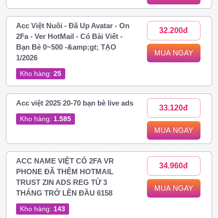
Acc Việt Nuôi - Đã Up Avatar - On
32.200đ
2Fa - Ver HotMail - Có Bài Viết -
Bạn Bè 0~500 -&amp;gt; TẠO
MUA NGAY
1/2026
Kho hàng:
25
Acc việt 2025 20-70 bạn bè live ads
33.120đ
Kho hàng:
1.585
MUA NGAY
ACC NAME VIỆT CÓ 2FA VR
34.960đ
PHONE ĐÃ THÊM HOTMAIL
TRUST ZIN ADS REG TỪ 3
MUA NGAY
THÁNG TRỞ LÊN ĐẦU 6158
Kho hàng:
143