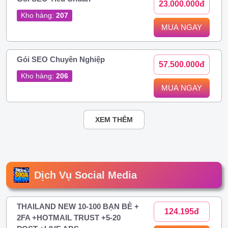
23.000.000đ
Kho hàng:
207
MUA NGAY
Gói SEO Chuyên Nghiệp
57.500.000đ
Kho hàng:
206
MUA NGAY
XEM THÊM
Dịch Vụ Social Media
THAILAND NEW 10-100 BẠN BÈ +
124.195đ
2FA +HOTMAIL TRUST +5-20