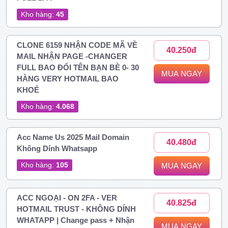
Kho hàng:
45
CLONE 6159 NHẬN CODE MÃ VỀ
40.250đ
MAIL NHẬN PAGE -CHANGER
FULL BAO ĐỔI TÊN BẠN BÈ 0- 30
MUA NGAY
HÀNG VERY HOTMAIL BAO
KHOẺ
Kho hàng:
4.068
Acc Name Us 2025 Mail Domain
40.480đ
Không Dính Whatsapp
Kho hàng:
105
MUA NGAY
ACC NGOẠI - ON 2FA - VER
40.825đ
HOTMAIL TRUST - KHÔNG DÍNH
WHATAPP | Change pass + Nhận
MUA NGAY