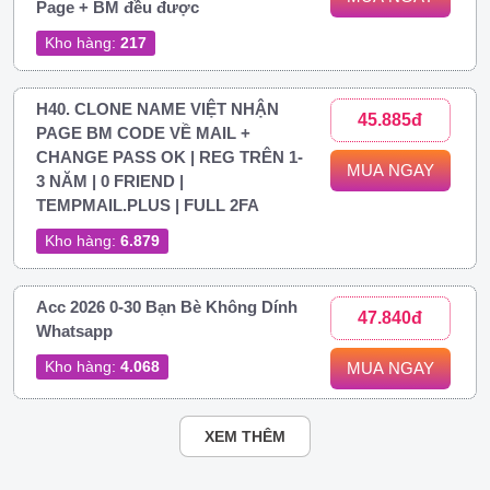
Page + BM đều được
Kho hàng:
217
H40. CLONE NAME VIỆT NHẬN
45.885đ
PAGE BM CODE VỀ MAIL +
CHANGE PASS OK | REG TRÊN 1-
MUA NGAY
3 NĂM | 0 FRIEND |
TEMPMAIL.PLUS | FULL 2FA
Kho hàng:
6.879
Acc 2026 0-30 Bạn Bè Không Dính
47.840đ
Whatsapp
Kho hàng:
4.068
MUA NGAY
XEM THÊM