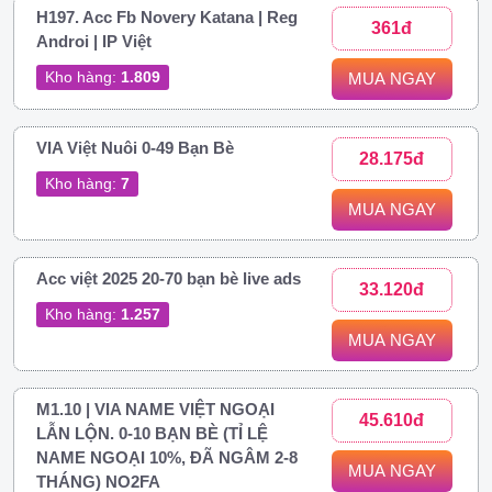
H197. Acc Fb Novery Katana | Reg
361đ
Androi | IP Việt
Kho hàng:
1.809
MUA NGAY
VIA Việt Nuôi 0-49 Bạn Bè
28.175đ
Kho hàng:
7
MUA NGAY
Acc việt 2025 20-70 bạn bè live ads
33.120đ
Kho hàng:
1.257
MUA NGAY
M1.10 | VIA NAME VIỆT NGOẠI
45.610đ
LẪN LỘN. 0-10 BẠN BÈ (TỈ LỆ
NAME NGOẠI 10%, ĐÃ NGÂM 2-8
MUA NGAY
THÁNG) NO2FA