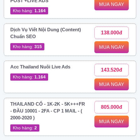
POST +LIVE ADS
MUA NGAY
Kho hàng:
1.164
Dịch Vụ Viết Nội Dung (Content)
138.000đ
Chuẩn SEO
Kho hàng:
315
MUA NGAY
Acc Thailand Nuôi Live Ads
143.520đ
Kho hàng:
1.164
MUA NGAY
THAILAND CỔ - 1K-2K - 5K+++FR
805.000đ
- ĐẦU 10001 - 2FA - CP 1 MAIL - (
2000-2020 )
MUA NGAY
Kho hàng:
2