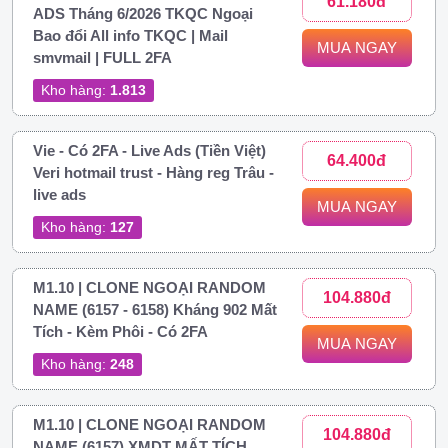
61.180đ
ADS Tháng 6/2026 TKQC Ngoại
Bao đổi All info TKQC | Mail
MUA NGAY
smvmail | FULL 2FA
Kho hàng:
1.813
Vie - Có 2FA - Live Ads (Tiền Việt)
64.400đ
Veri hotmail trust - Hàng reg Trâu -
live ads
MUA NGAY
Kho hàng:
127
M1.10 | CLONE NGOẠI RANDOM
104.880đ
NAME (6157 - 6158) Kháng 902 Mất
Tích - Kèm Phôi - Có 2FA
MUA NGAY
Kho hàng:
248
M1.10 | CLONE NGOẠI RANDOM
104.880đ
NAME (6157) XMDT MẤT TÍCH