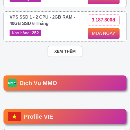
VPS SSD 1 - 2 CPU - 2GB RAM -
3.187.800đ
40GB SSD 6 Tháng
Kho hàng:
252
MUA NGAY
XEM THÊM
Dịch Vụ MMO
Profile VIE