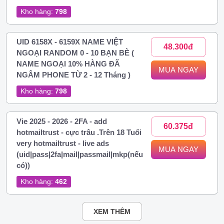
Kho hàng:
798
UID 6158X - 6159X NAME VIỆT
48.300đ
NGOẠI RANDOM 0 - 10 BẠN BÈ (
NAME NGOẠI 10% HÀNG ĐÃ
MUA NGAY
NGÂM PHONE TỪ 2 - 12 Tháng )
Kho hàng:
798
Vie 2025 - 2026 - 2FA - add
60.375đ
hotmailtrust - cực trâu .Trên 18 Tuổi
very hotmailtrust - live ads
MUA NGAY
(uid|pass|2fa|mail|passmail|mkp(nếu
có))
Kho hàng:
462
XEM THÊM