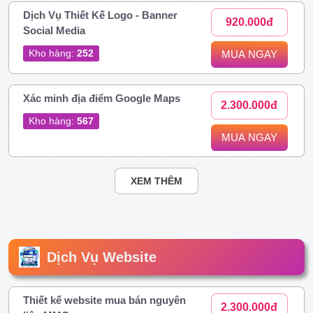
Dịch Vụ Thiết Kế Logo - Banner
920.000đ
Social Media
Kho hàng:
252
MUA NGAY
Xác minh địa điểm Google Maps
2.300.000đ
Kho hàng:
567
MUA NGAY
XEM THÊM
Dịch Vụ Website
Thiết kế website mua bán nguyên
2.300.000đ