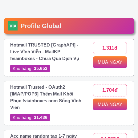
Profile Global
Hotmail TRUSTED [GraphAPI] -
1.311đ
Live Vĩnh Viễn - MailKP
fviainboxes - Chưa Qua Dịch Vụ
MUA NGAY
Kho hàng:
35.653
Hotmail Trusted - OAuth2
1.704đ
[IMAP/POP3] Thêm Mail Khôi
Phục fviainboxes.com Sống Vĩnh
MUA NGAY
Viễn
Kho hàng:
31.436
Acc name random tạo 1-7 ngày