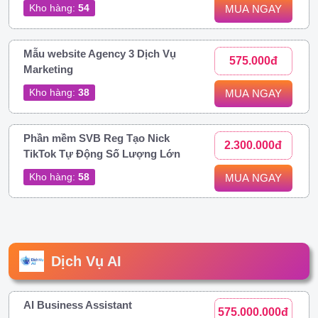
Kho hàng:
54
MUA NGAY
Mẫu website Agency 3 Dịch Vụ
575.000đ
Marketing
Kho hàng:
38
MUA NGAY
Phần mềm SVB Reg Tạo Nick
2.300.000đ
TikTok Tự Động Số Lượng Lớn
Kho hàng:
58
MUA NGAY
Dịch Vụ AI
AI Business Assistant
575.000.000đ