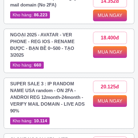
14.352đ
mail domain (No 2FA)
Kho hàng:
86.223
MUA NGAY
NGOẠI 2025 - AVATAR - VER
18.400đ
PHONE - REG IOS - RENAME
ĐƯỢC - BẠN BÈ 0~500 - TẠO
MUA NGAY
3/2025
Kho hàng:
660
SUPER SALE 3 : IP RANDOM
20.125đ
NAME USA random - ON 2FA -
ANDROI REG 12month-24month -
MUA NGAY
VERIFY MAIL DOMAIN - LIVE ADS
90%
Kho hàng:
10.114