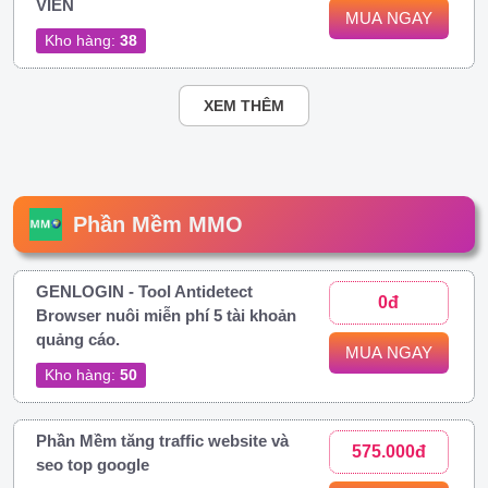
VIỄN
MUA NGAY
Kho hàng:
38
XEM THÊM
Phần Mềm MMO
GENLOGIN - Tool Antidetect
0đ
Browser nuôi miễn phí 5 tài khoản
quảng cáo.
MUA NGAY
Kho hàng:
50
Phần Mềm tăng traffic website và
575.000đ
seo top google