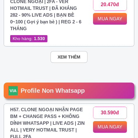
CLONE NGOẠI | 2FA - VER
20.470đ
HOTMAIL TRUST | ĐÃ KHÁNG
282 - 90% LIVE ADS | BẠN BÈ
MUA NGAY
0~100 ( Gợi ý bạn bè ) | REG 2 - 6
THÁNG
Kho hàng:
1.530
XEM THÊM
Profile Non Whatsapp
H57. CLONE NGOẠI NHẬN PAGE
30.590đ
BM + CHANGE PASS + KHÔNG
DÍNH WHATSAPP | LIVE ADS | ZIN
MUA NGAY
ALL | VERY HOTMAIL TRUST |
FULL 2FA