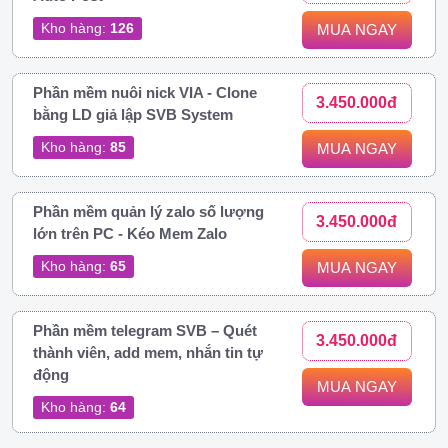
Kho hàng:
126
MUA NGAY
Phần mềm nuôi nick VIA - Clone
3.450.000đ
bằng LD giả lập SVB System
Kho hàng:
85
MUA NGAY
Phần mềm quản lý zalo số lượng
3.450.000đ
lớn trên PC - Kéo Mem Zalo
Kho hàng:
65
MUA NGAY
Phần mềm telegram SVB – Quét
3.450.000đ
thành viên, add mem, nhắn tin tự
động
MUA NGAY
Kho hàng:
64