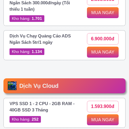
Ngân Sách 300.000đ/ngày (Tối
thiểu 1 tuần)
MUA NGAY
Kho hàng:
1.701
Dịch Vụ Chạy Quảng Cáo ADS
6.900.000đ
Ngân Sách 5tr/1 ngày
Kho hàng:
1.134
MUA NGAY
Dịch Vụ Cloud
VPS SSD 1 - 2 CPU - 2GB RAM -
1.593.900đ
40GB SSD 3 Tháng
Kho hàng:
252
MUA NGAY