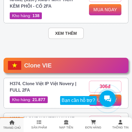
KÈM PHÔI - CÓ 2FA
MUA NGAY
Kho hàng:
138
XEM THÊM
Clone VIE
H374. Clone Việt IP Việt Novery |
306đ
FULL 2FA
Kho hàng:
21.877
MUA NGAY
Bạn cần hỗ trợ?
H398. CLONE NOVERY | NAME
306đ
VIỆT | IP US | NĂM 2025
SẢN PHẨM
NẠP TIỀN
ĐƠN HÀNG
THÔNG TIN
TRANG CHỦ