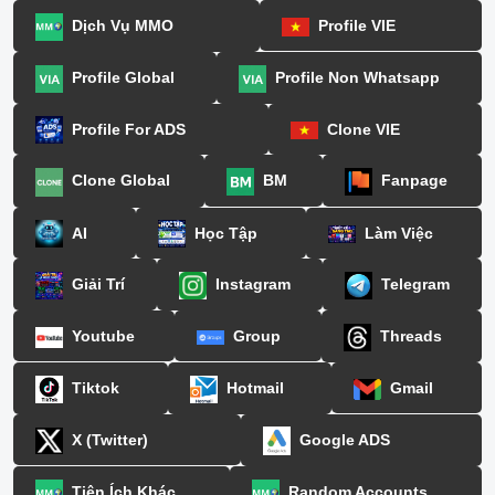
Dịch Vụ MMO
Profile VIE
Profile Global
Profile Non Whatsapp
Profile For ADS
Clone VIE
Clone Global
BM
Fanpage
AI
Học Tập
Làm Việc
Giải Trí
Instagram
Telegram
Youtube
Group
Threads
Tiktok
Hotmail
Gmail
X (Twitter)
Google ADS
Tiện Ích Khác
Random Accounts