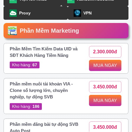
Proxy
VPN
Phần Mềm Marketing
Phần Mềm Tìm Kiếm Data UID và
2.300.000đ
SĐT Khách Hàng Tiềm Năng
Kho hàng:
67
MUA NGAY
Phần mềm nuôi tài khoản VIA -
3.450.000đ
Clone số lượng lớn, chuyên
nghiệp, tự động SVB
MUA NGAY
Kho hàng:
186
Phần mềm đăng bài tự động SVB
3.450.000đ
Auto Post