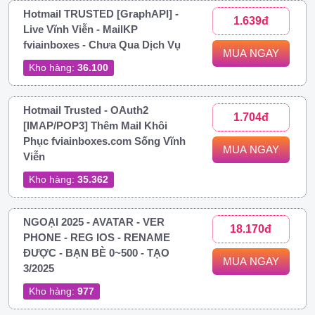
Hotmail TRUSTED [GraphAPI] -
1.639đ
Live Vĩnh Viễn - MailKP
fviainboxes - Chưa Qua Dịch Vụ
MUA NGAY
Kho hàng:
36.100
Hotmail Trusted - OAuth2
1.704đ
[IMAP/POP3] Thêm Mail Khôi
Phục fviainboxes.com Sống Vĩnh
MUA NGAY
Viễn
Kho hàng:
35.362
NGOẠI 2025 - AVATAR - VER
18.170đ
PHONE - REG IOS - RENAME
ĐƯỢC - BẠN BÈ 0~500 - TẠO
MUA NGAY
3/2025
Kho hàng:
977