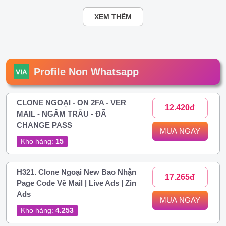
XEM THÊM
Profile Non Whatsapp
CLONE NGOẠI - ON 2FA - VER
12.420đ
MAIL - NGÂM TRÂU - ĐÃ
CHANGE PASS
MUA NGAY
Kho hàng:
15
H321. Clone Ngoại New Bao Nhận
17.265đ
Page Code Về Mail | Live Ads | Zin
Ads
MUA NGAY
Kho hàng:
4.253