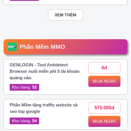
XEM THÊM
Phần Mềm MMO
GENLOGIN - Tool Antidetect
0đ
Browser nuôi miễn phí 5 tài khoản
quảng cáo.
MUA NGAY
Kho hàng:
52
Phần Mềm tăng traffic website và
575.000đ
seo top google
Kho hàng:
54
MUA NGAY