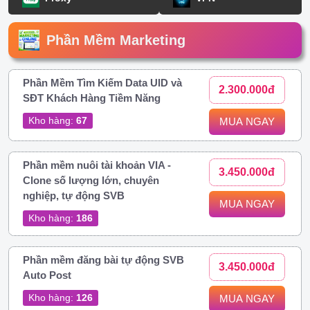
Phần Mềm Marketing
Phần Mềm Tìm Kiếm Data UID và
2.300.000đ
SĐT Khách Hàng Tiềm Năng
Kho hàng:
67
MUA NGAY
Phần mềm nuôi tài khoản VIA -
3.450.000đ
Clone số lượng lớn, chuyên
nghiệp, tự động SVB
MUA NGAY
Kho hàng:
186
Phần mềm đăng bài tự động SVB
3.450.000đ
Auto Post
Kho hàng:
126
MUA NGAY