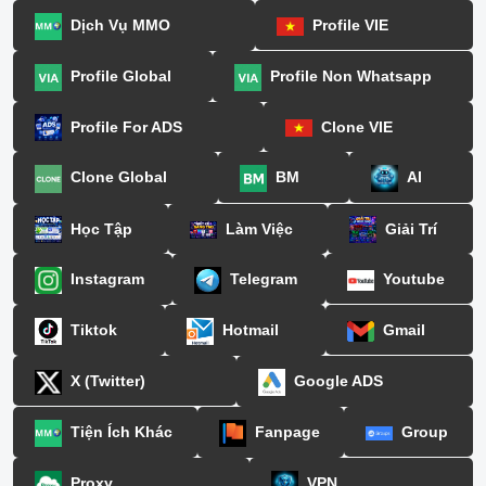
Dịch Vụ MMO
Profile VIE
Profile Global
Profile Non Whatsapp
Profile For ADS
Clone VIE
Clone Global
BM
AI
Học Tập
Làm Việc
Giải Trí
Instagram
Telegram
Youtube
Tiktok
Hotmail
Gmail
X (Twitter)
Google ADS
Tiện Ích Khác
Fanpage
Group
Proxy
VPN