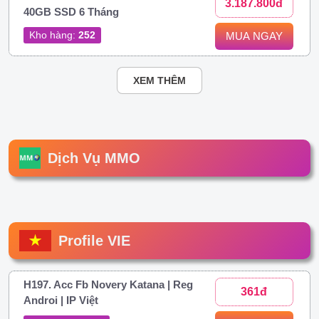
3.187.800đ
40GB SSD 6 Tháng
Kho hàng:
252
MUA NGAY
XEM THÊM
Dịch Vụ MMO
Profile VIE
H197. Acc Fb Novery Katana | Reg
361đ
Androi | IP Việt