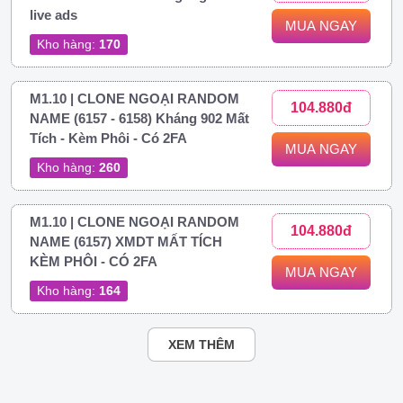
live ads
MUA NGAY
Kho hàng:
170
M1.10 | CLONE NGOẠI RANDOM
104.880đ
NAME (6157 - 6158) Kháng 902 Mất
Tích - Kèm Phôi - Có 2FA
MUA NGAY
Kho hàng:
260
M1.10 | CLONE NGOẠI RANDOM
104.880đ
NAME (6157) XMDT MẤT TÍCH
KÈM PHÔI - CÓ 2FA
MUA NGAY
Kho hàng:
164
XEM THÊM