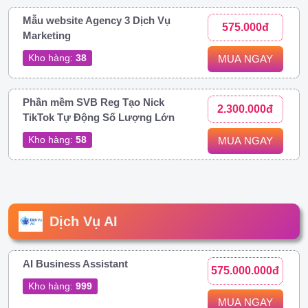
Mẫu website Agency 3 Dịch Vụ
575.000đ
Marketing
Kho hàng:
38
MUA NGAY
Phần mềm SVB Reg Tạo Nick
2.300.000đ
TikTok Tự Động Số Lượng Lớn
Kho hàng:
58
MUA NGAY
Dịch Vụ AI
AI Business Assistant
575.000.000đ
Kho hàng:
999
MUA NGAY