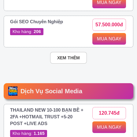
MUA NGAY
Gói SEO Chuyên Nghiệp
57.500.000đ
Kho hàng:
206
MUA NGAY
XEM THÊM
Dịch Vụ Social Media
THAILAND NEW 10-100 BẠN BÈ +
120.745đ
2FA +HOTMAIL TRUST +5-20
POST +LIVE ADS
MUA NGAY
Kho hàng:
1.165