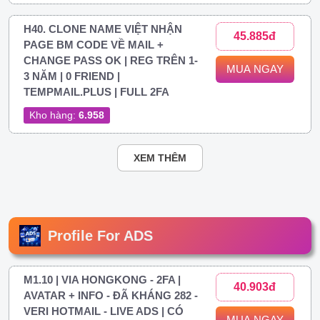
H40. CLONE NAME VIỆT NHẬN
45.885đ
PAGE BM CODE VỀ MAIL +
CHANGE PASS OK | REG TRÊN 1-
MUA NGAY
3 NĂM | 0 FRIEND |
TEMPMAIL.PLUS | FULL 2FA
Kho hàng:
6.958
XEM THÊM
Profile For ADS
M1.10 | VIA HONGKONG - 2FA |
40.903đ
AVATAR + INFO - ĐÃ KHÁNG 282 -
VERI HOTMAIL - LIVE ADS | CÓ
MUA NGAY