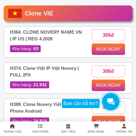
Clone VIE
H364. CLONE NOVERY NAME VN
306đ
| IP US | REG 4.2026
Kho hàng:
63
MUA NGAY
H374. Clone Việt IP Việt Novery |
306đ
FULL 2FA
Kho hàng:
21.932
MUA NGAY
Bạn cần hỗ trợ?
H389. Clone Novery Việt | Reg
437đ
Phone Android
Kho hàng:
34.919
MUA NGAY
TRANG CHỦ
SẢN PHẨM
NẠP TIỀN
ĐƠN HÀNG
THÔNG TIN