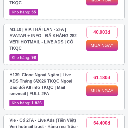
TKQC
Kho hàng:
55
M1.10 | VIA THÁI LAN - 2FA |
40.903đ
AVATAR + INFO - ĐÃ KHÁNG 282 -
VERI HOTMAIL - LIVE ADS | CÓ
MUA NGAY
TKQC
Kho hàng:
98
H139. Clone Ngoại Ngâm | Live
61.180đ
ADS Tháng 6/2026 TKQC Ngoại
Bao đổi All info TKQC | Mail
MUA NGAY
smvmail | FULL 2FA
Kho hàng:
1.826
Vie - Có 2FA - Live Ads (Tiền Việt)
64.400đ
Veri hotmail trust - Hàng reg Trâu -