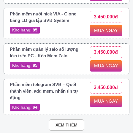
Phần mềm nuôi nick VIA - Clone
3.450.000đ
bằng LD giả lập SVB System
Kho hàng:
85
MUA NGAY
Phần mềm quản lý zalo số lượng
3.450.000đ
lớn trên PC - Kéo Mem Zalo
Kho hàng:
65
MUA NGAY
Phần mềm telegram SVB – Quét
3.450.000đ
thành viên, add mem, nhắn tin tự
động
MUA NGAY
Kho hàng:
64
XEM THÊM