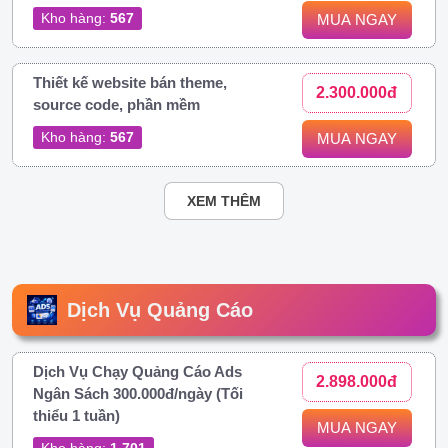
Kho hàng:
567
MUA NGAY
Thiết kế website bán theme,
2.300.000đ
source code, phần mềm
Kho hàng:
567
MUA NGAY
XEM THÊM
Dịch Vụ Quảng Cáo
Dịch Vụ Chạy Quảng Cáo Ads
2.898.000đ
Ngân Sách 300.000đ/ngày (Tối
thiểu 1 tuần)
MUA NGAY
Kho hàng:
1.701