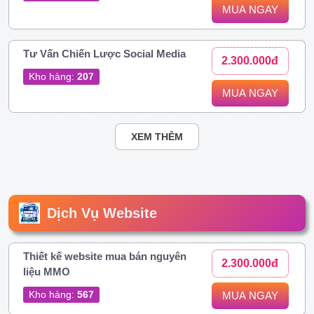
MUA NGAY
Tư Vấn Chiến Lược Social Media
2.300.000đ
Kho hàng:
207
MUA NGAY
XEM THÊM
Dịch Vụ Website
Thiết kế website mua bán nguyên
2.300.000đ
liệu MMO
Kho hàng:
567
MUA NGAY