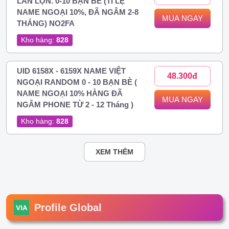
LẪN LỘN. 0-10 BẠN BÈ (TỈ LỆ
NAME NGOẠI 10%, ĐÃ NGÂM 2-8
MUA NGAY
THÁNG) NO2FA
Kho hàng:
828
UID 6158X - 6159X NAME VIỆT
48.300đ
NGOẠI RANDOM 0 - 10 BẠN BÈ (
NAME NGOẠI 10% HÀNG ĐÃ
MUA NGAY
NGÂM PHONE TỪ 2 - 12 Tháng )
Kho hàng:
828
XEM THÊM
Profile Global