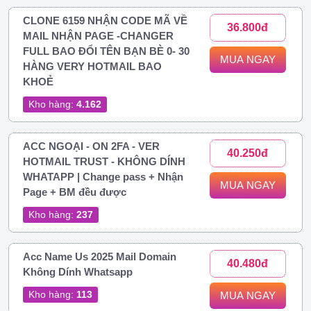
CLONE 6159 NHẬN CODE MÃ VỀ
36.800đ
MAIL NHẬN PAGE -CHANGER
FULL BAO ĐỔI TÊN BẠN BÈ 0- 30
MUA NGAY
HÀNG VERY HOTMAIL BAO
KHOẺ
Kho hàng:
4.162
ACC NGOẠI - ON 2FA - VER
40.250đ
HOTMAIL TRUST - KHÔNG DÍNH
WHATAPP | Change pass + Nhận
MUA NGAY
Page + BM đều được
Kho hàng:
237
Acc Name Us 2025 Mail Domain
40.480đ
Không Dính Whatsapp
Kho hàng:
113
MUA NGAY