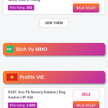
Kho hàng:
252
MUA NGAY
XEM THÊM
Dịch Vụ MMO
Profile VIE
H197. Acc Fb Novery Katana | Reg
361đ
Androi | IP Việt
Kho hàng:
1.820
MUA NGAY