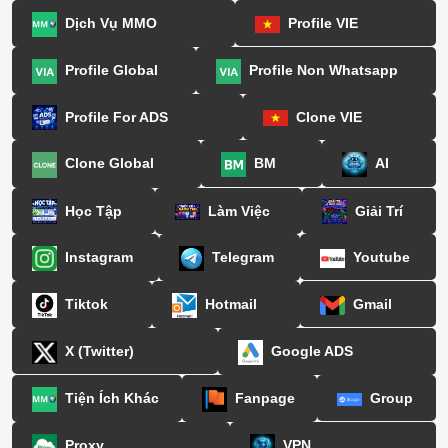
Dịch Vụ MMO
Profile VIE
Profile Global
Profile Non Whatsapp
Profile For ADS
Clone VIE
Clone Global
BM
AI
Học Tập
Làm Việc
Giải Trí
Instagram
Telegram
Youtube
Tiktok
Hotmail
Gmail
X (Twitter)
Google ADS
Tiện Ích Khác
Fanpage
Group
Proxy
VPN