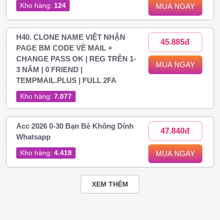
Kho hàng:
124
MUA NGAY
H40. CLONE NAME VIỆT NHẬN
45.885đ
PAGE BM CODE VỀ MAIL +
CHANGE PASS OK | REG TRÊN 1-
MUA NGAY
3 NĂM | 0 FRIEND |
TEMPMAIL.PLUS | FULL 2FA
Kho hàng:
7.077
Acc 2026 0-30 Bạn Bè Không Dính
47.840đ
Whatsapp
Kho hàng:
4.419
MUA NGAY
XEM THÊM