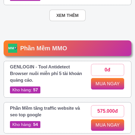
XEM THÊM
Phần Mềm MMO
GENLOGIN - Tool Antidetect
0đ
Browser nuôi miễn phí 5 tài khoản
quảng cáo.
MUA NGAY
Kho hàng:
57
Phần Mềm tăng traffic website và
575.000đ
seo top google
Kho hàng:
54
MUA NGAY