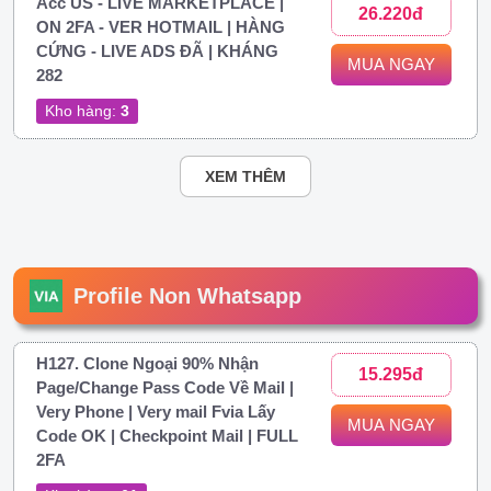
Acc US - LIVE MARKETPLACE |
26.220đ
ON 2FA - VER HOTMAIL | HÀNG
CỨNG - LIVE ADS ĐÃ | KHÁNG
MUA NGAY
282
Kho hàng:
3
XEM THÊM
Profile Non Whatsapp
H127. Clone Ngoại 90% Nhận
15.295đ
Page/Change Pass Code Về Mail |
Very Phone | Very mail Fvia Lấy
MUA NGAY
Code OK | Checkpoint Mail | FULL
2FA