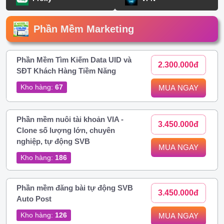
Phần Mềm Marketing
Phần Mềm Tìm Kiếm Data UID và
2.300.000đ
SĐT Khách Hàng Tiềm Năng
Kho hàng:
67
MUA NGAY
Phần mềm nuôi tài khoản VIA -
3.450.000đ
Clone số lượng lớn, chuyên
nghiệp, tự động SVB
MUA NGAY
Kho hàng:
186
Phần mềm đăng bài tự động SVB
3.450.000đ
Auto Post
Kho hàng:
126
MUA NGAY