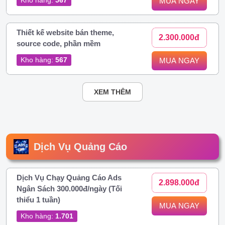
MUA NGAY
Thiết kế website bán theme,
2.300.000đ
source code, phần mềm
Kho hàng:
567
MUA NGAY
XEM THÊM
Dịch Vụ Quảng Cáo
Dịch Vụ Chạy Quảng Cáo Ads
2.898.000đ
Ngân Sách 300.000đ/ngày (Tối
thiểu 1 tuần)
MUA NGAY
Kho hàng:
1.701