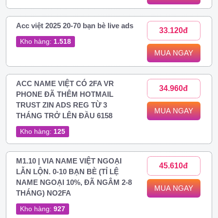
Acc việt 2025 20-70 bạn bè live ads
33.120đ
Kho hàng:
1.518
MUA NGAY
ACC NAME VIỆT CÓ 2FA VR
34.960đ
PHONE ĐÃ THÊM HOTMAIL
TRUST ZIN ADS REG TỪ 3
MUA NGAY
THÁNG TRỞ LÊN ĐẦU 6158
Kho hàng:
125
M1.10 | VIA NAME VIỆT NGOẠI
45.610đ
LẪN LỘN. 0-10 BẠN BÈ (TỈ LỆ
NAME NGOẠI 10%, ĐÃ NGÂM 2-8
MUA NGAY
THÁNG) NO2FA
Kho hàng:
927