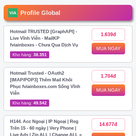
Profile Global
Hotmail TRUSTED [GraphAPI] -
1.639đ
Live Vĩnh Viễn - MailKP
fviainboxes - Chưa Qua Dịch Vụ
MUA NGAY
Kho hàng:
38.351
Hotmail Trusted - OAuth2
1.704đ
[IMAP/POP3] Thêm Mail Khôi
Phục fviainboxes.com Sống Vĩnh
MUA NGAY
Viễn
Kho hàng:
49.542
H144. Acc Ngoại | IP Ngoại | Reg
14.677đ
Trên 15 - 60 ngày | Very Phone |
Live Ads | Zin ALL | Change ALL =