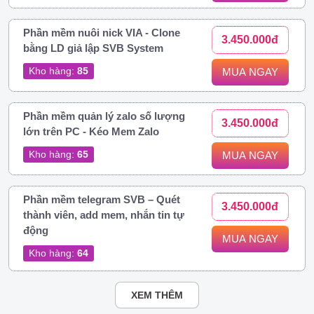
Phần mềm nuôi nick VIA - Clone
3.450.000đ
bằng LD giả lập SVB System
Kho hàng:
85
MUA NGAY
Phần mềm quản lý zalo số lượng
3.450.000đ
lớn trên PC - Kéo Mem Zalo
Kho hàng:
65
MUA NGAY
Phần mềm telegram SVB – Quét
3.450.000đ
thành viên, add mem, nhắn tin tự
động
MUA NGAY
Kho hàng:
64
XEM THÊM