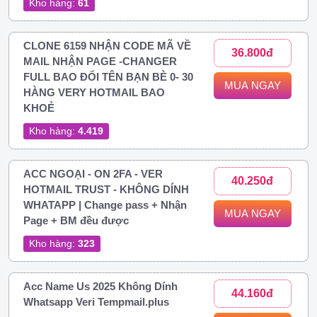
Kho hàng:
61
CLONE 6159 NHẬN CODE MÃ VỀ
36.800đ
MAIL NHẬN PAGE -CHANGER
FULL BAO ĐỔI TÊN BẠN BÈ 0- 30
MUA NGAY
HÀNG VERY HOTMAIL BAO
KHOẺ
Kho hàng:
4.419
ACC NGOẠI - ON 2FA - VER
40.250đ
HOTMAIL TRUST - KHÔNG DÍNH
WHATAPP | Change pass + Nhận
MUA NGAY
Page + BM đều được
Kho hàng:
323
Acc Name Us 2025 Không Dính
44.160đ
Whatsapp Veri Tempmail.plus