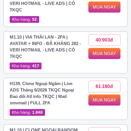
VERI HOTMAIL - LIVE ADS | CÓ
MUA NGAY
TKQC
Kho hàng:
52
M1.10 | VIA THÁI LAN - 2FA |
40.903đ
AVATAR + INFO - ĐÃ KHÁNG 282 -
VERI HOTMAIL - LIVE ADS | CÓ
MUA NGAY
TKQC
Kho hàng:
417
H139. Clone Ngoại Ngâm | Live
61.180đ
ADS Tháng 6/2026 TKQC Ngoại
Bao đổi All info TKQC | Mail
MUA NGAY
smvmail | FULL 2FA
Kho hàng:
1.848
M1.10 | CLONE NGOẠI RANDOM