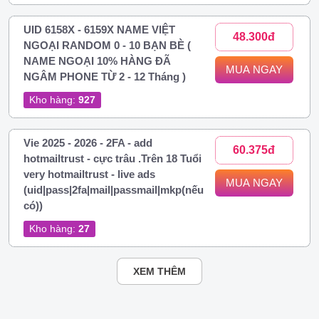
UID 6158X - 6159X NAME VIỆT
48.300đ
NGOẠI RANDOM 0 - 10 BẠN BÈ (
NAME NGOẠI 10% HÀNG ĐÃ
MUA NGAY
NGÂM PHONE TỪ 2 - 12 Tháng )
Kho hàng:
927
Vie 2025 - 2026 - 2FA - add
60.375đ
hotmailtrust - cực trâu .Trên 18 Tuổi
very hotmailtrust - live ads
MUA NGAY
(uid|pass|2fa|mail|passmail|mkp(nếu
có))
Kho hàng:
27
XEM THÊM