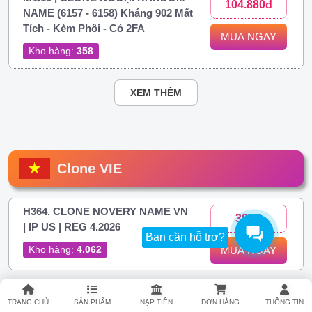
104.880đ
NAME (6157 - 6158) Kháng 902 Mất
Tích - Kèm Phôi - Có 2FA
MUA NGAY
Kho hàng:
358
XEM THÊM
Clone VIE
H364. CLONE NOVERY NAME VN
306đ
| IP US | REG 4.2026
Bạn cần hỗ trợ?
Kho hàng:
4.062
MUA NGAY
H374. Clone Việt IP Việt Novery |
306đ
TRANG CHỦ
SẢN PHẨM
NẠP TIỀN
ĐƠN HÀNG
THÔNG TIN
FULL 2FA