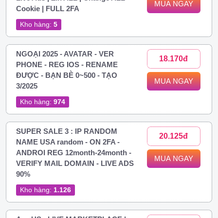
MUA NGAY
Cookie | FULL 2FA
Kho hàng:
5
NGOẠI 2025 - AVATAR - VER
18.170đ
PHONE - REG IOS - RENAME
ĐƯỢC - BẠN BÈ 0~500 - TẠO
MUA NGAY
3/2025
Kho hàng:
974
SUPER SALE 3 : IP RANDOM
20.125đ
NAME USA random - ON 2FA -
ANDROI REG 12month-24month -
MUA NGAY
VERIFY MAIL DOMAIN - LIVE ADS
90%
Kho hàng:
1.126