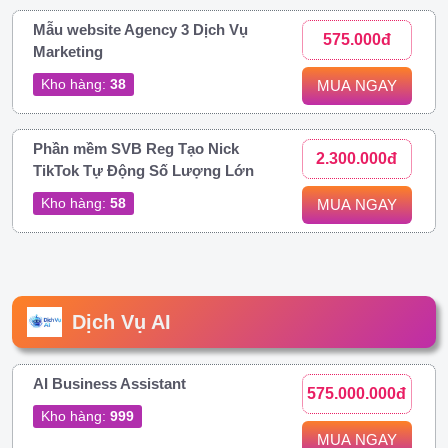
Mẫu website Agency 3 Dịch Vụ
575.000đ
Marketing
Kho hàng:
38
MUA NGAY
Phần mềm SVB Reg Tạo Nick
2.300.000đ
TikTok Tự Động Số Lượng Lớn
Kho hàng:
58
MUA NGAY
Dịch Vụ AI
AI Business Assistant
575.000.000đ
Kho hàng:
999
MUA NGAY