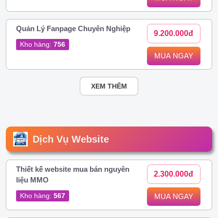
Quản Lý Fanpage Chuyên Nghiệp
9.200.000đ
Kho hàng:
756
MUA NGAY
XEM THÊM
Dịch Vụ Website
Thiết kế website mua bán nguyên
2.300.000đ
liệu MMO
Kho hàng:
567
MUA NGAY