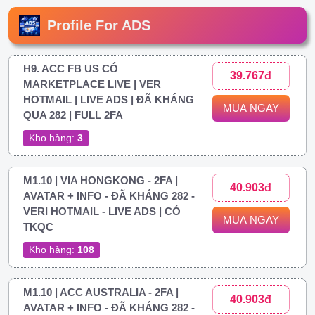
Profile For ADS
H9. ACC FB US CÓ
39.767đ
MARKETPLACE LIVE | VER
HOTMAIL | LIVE ADS | ĐÃ KHÁNG
MUA NGAY
QUA 282 | FULL 2FA
Kho hàng:
3
M1.10 | VIA HONGKONG - 2FA |
40.903đ
AVATAR + INFO - ĐÃ KHÁNG 282 -
VERI HOTMAIL - LIVE ADS | CÓ
MUA NGAY
TKQC
Kho hàng:
108
M1.10 | ACC AUSTRALIA - 2FA |
40.903đ
AVATAR + INFO - ĐÃ KHÁNG 282 -