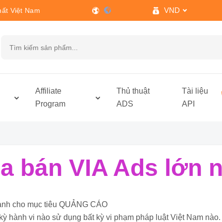
VND
hất Việt Nam
h
Affiliate
Thủ thuật
Tài liệu
Program
ADS
API
 bán VIA Ads lớn n
ỉ dành cho mục tiêu QUẢNG CÁO
kỳ hành vi nào sử dụng bất kỳ vi phạm pháp luật Việt Nam nào.