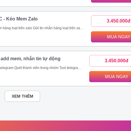
C - Kéo Mem Zalo
3.450.000đ
nhanh chóng. Kết bạn zalo hàng loạt là tính năng giúp bạn thực hiện mục tiêu này. Với tính năng kết bạn zalo này, bạn có thể Kết bạn zalo theo danh sách SĐT có sẵn. Kết bạn zalo hàng loạt theo thành viên nhóm Tăng thành viên nhóm zalo nhanh chóng Mời bạn bè tham gia nhóm zalo theo danh sách bạn bè. Mời bạn bè tham gia nhóm zalo theo số điện thoại có sẵn.
MUA NGAY
 add mem, nhắn tin tự động
3.450.000đ
ét thành viên trong nhóm Tool telegram join nhóm tự động
MUA NGAY
XEM THÊM