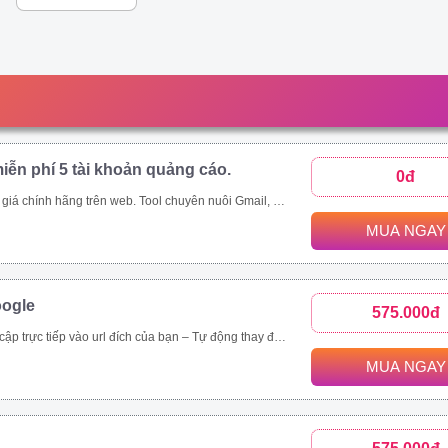
iễn phí 5 tài khoản quảng cáo.
0đ
p;amp;quot;mua rẻ\\\\\\\\\\\\\\\\\\\\\\\\\\\\\\\&amp;amp;quot; các tool tự động thông qua ứng dụng này - Auto đăng nhập gmail, auto nuôi mail, auto tạo tài khoản quảng cáo, auto add thẻ, auto kháng....
MUA NGAY
oogle
575.000đ
rình duyệt, hệ điều hành. – Chạy đa luồng (Mở nhiều cửa sổ cùng lúc) để tăng tốc độ SEO. Vĩnh viễn, bảo hành 1 đổi 1 tool Video demo : https://drive.google.com/drive/folders/1tPeGf4iXaQ1i7g7s_LQQlKB9Qcmt_-Cm
MUA NGAY