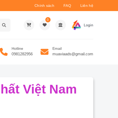
Chính sách
FAQ
Liên hệ
0
Login
Hotline
Email
0981282956
muaviaads@gmail.com
hất Việt Nam