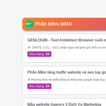
Phần Mềm MMO
GENLOGIN - Tool Antidetect Browser nuôi m
【HOT】11/11 - 16/11 nhận ngay mã giảm giá 40% so với giá chính hãng trên web. Tool chuyên nuôi Gmail, nuôi tài khoản Google Ads. Miễn phí 5 profile trọn đời. Sắp tới ae sẽ được tặng miễn phí, hoặc được \\\\\\\\\\\\\\\\\\\\\\\\\\\\\\\&am
Kho hàng:
54
Phần Mềm tăng traffic website và seo top g
Phương thức tìm kiếm bằng từ khóa trên google hoặc truy cập trực tiếp vào url đích của bạn – Tự động thay đổi địa chỉ IP – Tự động thay đổi Local IP – Giả lập được trên Mobile, Tablet, Laptop, Tablet bằng UserAgent và giả lập được trên mọi t
Kho hàng:
54
Mẫu website Agency 3 Dịch Vụ Marketing