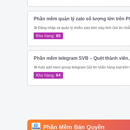
Phần mềm quản lý zalo số lượng lớn trên P
Đăng nhập và quản lý nhiều zalo trên máy tính Gửi tin nhắn hàng loạt trên zalo Gửi tin nhắn hàng loạt trên zalo theo danh bạ. Gửi tin nhắn zalo hàng loạt theo phân loại trên danh bạ. Gửi tin nhắn zalo hàng loạt, tự động vào các group. Gửi tin nhắn zalo tự động theo thành viên nhóm zalo nhanh chóng. Kết bạn zalo tự động số lượng lớn Phần mềm quản lý zalo còn giúp bạn tiếp cận hàng triệu khách hàng trên nền tảng 
Kho hàng:
65
Phần mềm telegram SVB – Quét thành viên,
Auto add mem group telegram Gửi tin nhắn hàng loạt trên telegram Qu
Kho hàng:
64
Phần Mềm Bản Quyền