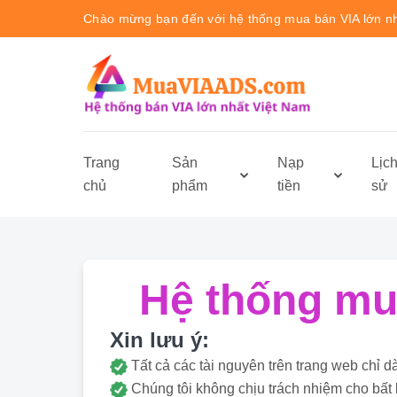
Chào mừng bạn đến với hệ thống mua bán VIA lớn n
Trang
Sản
Nạp
Lịc
chủ
phẩm
tiền
sử
Hệ thống mua
Xin lưu ý:
Tất cả các tài nguyên trên trang web ch
Chúng tôi không chịu trách nhiệm cho bất 