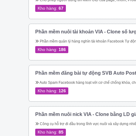
Cho phép người dùng tìm kiếm UID của page, nhóm, Profile theo link. Quét các UID người dùng tham gia một nhóm Quét ID bài viết của một nhóm Cho phép quét UID tương tác của một bài viết bất kỳ trong group Thực hiện tìm kiếm nhóm, tên nhóm, thành viên nhóm, trạng thái nhóm theo từ khóa Quét UID của người dùng đã thực hiện tương tác vào cá
Kho hàng:
67
Phần mềm nuôi tài khoản VIA - Clone số lư
Phần mềm quản lý hàng nghìn tài khoản Facebook Tự động thay đổi thông tin tài khoản Tự động mở khóa checkpoint Tự động seeding bài 
Kho hàng:
186
Phần mềm đăng bài tự động SVB Auto Pos
Auto Spam Facebook hàng loạt với cơ chế chống khóa, chống spam không lo bị khóa tài khoản. Đăng tin lên group, page, cmt group tự động nhanh chóng Spam inbox theo bạn bè, theo Uid. Giải quyết triệt để bài toán spam của Facebook Tiếp cận khách hàng tiềm năng nhanh chóng Dễ dàng chăm sóc kh
Kho hàng:
126
Phần mềm nuôi nick VIA - Clone bằng LD g
Công cụ hỗ trợ đi đầu trong lĩnh vực nuôi và xây dựng nhiêu tài khoản facebook cực chất cho bán hàng online Quản lý nuôi nick tự động 1 nick trên 1 điện thoại ảo riêng biệt Đăng bài, comment tự động lên các hội nhóm Quản lí bạn bè 
Kho hàng:
85