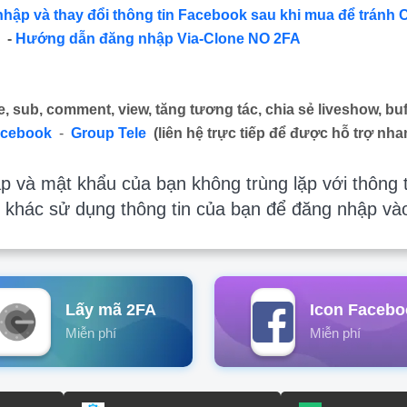
nhập và thay đổi thông tin Facebook sau khi mua để tránh 
-
Hướng dẫn đăng nhập Via-Clone NO 2FA
e, sub, comment, view, tăng tương tác, chia sẻ liveshow, buf
acebook
-
Group Tele
(liên hệ trực tiếp để được hỗ trợ nha
 và mật khẩu của bạn không trùng lặp với thông t
 khác sử dụng thông tin của bạn để đăng nhập và
Lấy mã 2FA
Icon Facebo
Miễn phí
Miễn phí