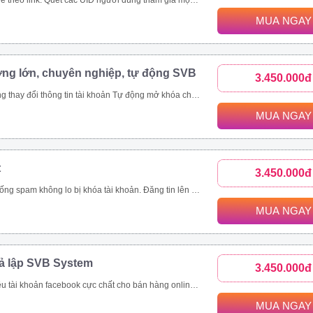
c bài viết trong group. Toàn bộ UID tương tác bài viết trên 1 page cộng đồng, page thương hiệu. Các bài viết được quét thường có lượng tương tác khủng. Ngoài đánh giá phản ứng người dùng (like/tym, giận dữ…), công cụ thu thập và phân tích comment khách hàng đưa ra đánh giá toàn diện nhất.
MUA NGAY
ợng lớn, chuyên nghiệp, tự động SVB
3.450.000đ
viết livestream, like page, follow theo uid Xây dựng và copy ảnh nội dung tài khoản đang nuôi theo 1 tài khoản mẫu
MUA NGAY
t
3.450.000đ
ách hàng, tiết kiệm thời gian hiệu quả Quản lí bài viết dễ dàng, thông minh Nhanh chóng đưa thông tin đến khách hàng trên nhiều kênh như group, fanpage, profile Là giải pháp marketing, quảng cáo, đăng tin bán hàng hoàn toàn tự động và chuyên nghiệp
MUA NGAY
iả lập SVB System
3.450.000đ
tự động Tự động tham gia nhóm Thiết lập tương tác nick tự động Seeding video livestream bán hàng online Tăng view, tăng mắt xem, comment, chia sẻ livestream Nhắn tin đến khách hàng tiềm năng tự động
MUA NGAY