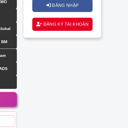
MMO
ĐĂNG NHẬP
ĐĂNG KÝ TÀI KHOẢN
Global
BM
ram
 ADS