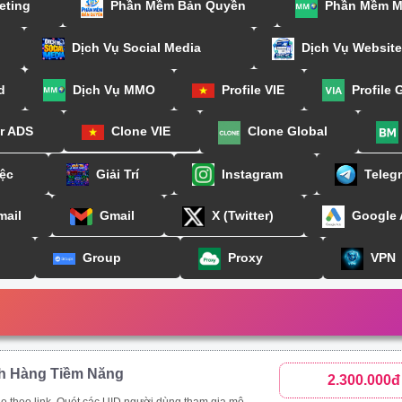
eting
Phần Mềm Bản Quyền
Phần Mềm 
Dịch Vụ Social Media
Dịch Vụ Website
d
Dịch Vụ MMO
Profile VIE
Profile 
or ADS
Clone VIE
Clone Global
ệc
Giải Trí
Instagram
Teleg
mail
Gmail
X (Twitter)
Google
Group
Proxy
VPN
h Hàng Tiềm Năng
2.300.000đ