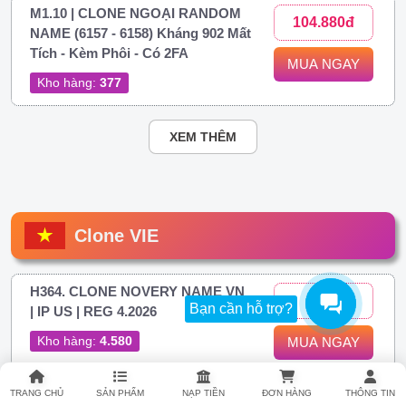
M1.10 | CLONE NGOẠI RANDOM
104.880đ
NAME (6157 - 6158) Kháng 902 Mất
Tích - Kèm Phôi - Có 2FA
MUA NGAY
Kho hàng:
377
XEM THÊM
Clone VIE
H364. CLONE NOVERY NAME VN
306đ
Bạn cần hỗ trợ?
| IP US | REG 4.2026
Kho hàng:
4.580
MUA NGAY
TRANG CHỦ
SẢN PHẨM
NẠP TIỀN
ĐƠN HÀNG
THÔNG TIN
H374. Clone Việt IP Việt Novery |