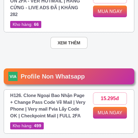
ON 2FA - VER HOTMAIL | HÀNG
CỨNG - LIVE ADS ĐÃ | KHÁNG
MUA NGAY
282
Kho hàng:
66
XEM THÊM
Profile Non Whatsapp
H126. Clone Ngoại Bao Nhận Page
15.295đ
+ Change Pass Code Về Mail | Very
Phone | Very mail Fvia Lấy Code
MUA NGAY
OK | Checkpoint Mail | FULL 2FA
Kho hàng:
499