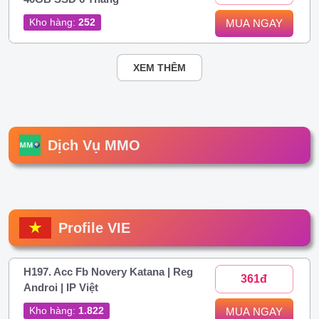
Kho hàng:
252
MUA NGAY
XEM THÊM
Dịch Vụ MMO
Profile VIE
H197. Acc Fb Novery Katana | Reg
361đ
Androi | IP Việt
Kho hàng:
1.822
MUA NGAY