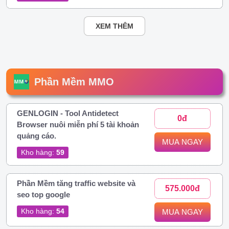
XEM THÊM
Phần Mềm MMO
GENLOGIN - Tool Antidetect
0đ
Browser nuôi miễn phí 5 tài khoản
quảng cáo.
MUA NGAY
Kho hàng:
59
Phần Mềm tăng traffic website và
575.000đ
seo top google
Kho hàng:
54
MUA NGAY