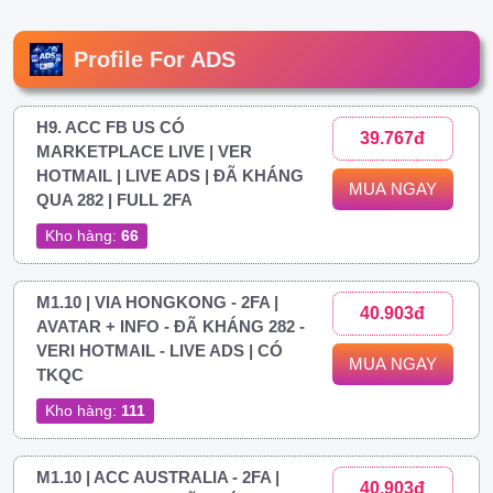
Profile For ADS
H9. ACC FB US CÓ
39.767đ
MARKETPLACE LIVE | VER
HOTMAIL | LIVE ADS | ĐÃ KHÁNG
MUA NGAY
QUA 282 | FULL 2FA
Kho hàng:
66
M1.10 | VIA HONGKONG - 2FA |
40.903đ
AVATAR + INFO - ĐÃ KHÁNG 282 -
VERI HOTMAIL - LIVE ADS | CÓ
MUA NGAY
TKQC
Kho hàng:
111
M1.10 | ACC AUSTRALIA - 2FA |
40.903đ