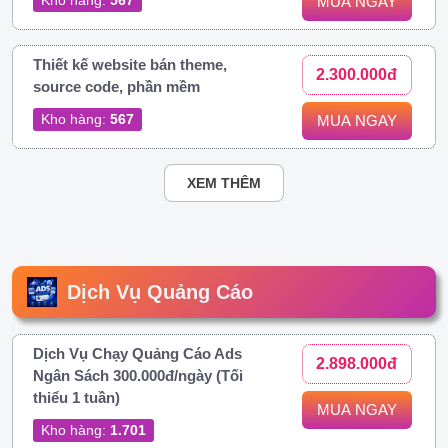
MUA NGAY
Thiết kế website bán theme,
2.300.000đ
source code, phần mềm
Kho hàng:
567
MUA NGAY
XEM THÊM
Dịch Vụ Quảng Cáo
Dịch Vụ Chạy Quảng Cáo Ads
2.898.000đ
Ngân Sách 300.000đ/ngày (Tối
thiểu 1 tuần)
MUA NGAY
Kho hàng:
1.701