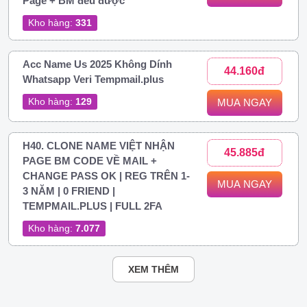
Page + BM đều được
Kho hàng:
331
Acc Name Us 2025 Không Dính
44.160đ
Whatsapp Veri Tempmail.plus
Kho hàng:
129
MUA NGAY
H40. CLONE NAME VIỆT NHẬN
45.885đ
PAGE BM CODE VỀ MAIL +
CHANGE PASS OK | REG TRÊN 1-
MUA NGAY
3 NĂM | 0 FRIEND |
TEMPMAIL.PLUS | FULL 2FA
Kho hàng:
7.077
XEM THÊM