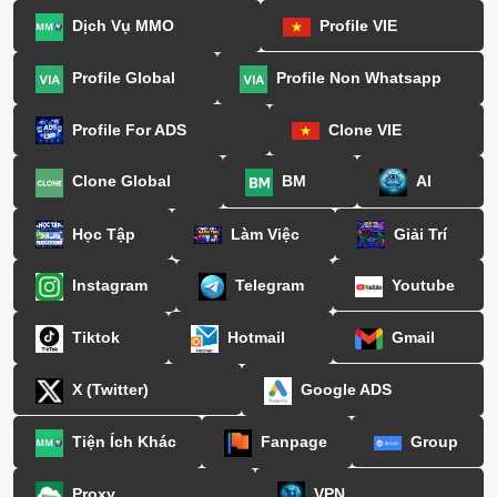
Dịch Vụ MMO
Profile VIE
Profile Global
Profile Non Whatsapp
Profile For ADS
Clone VIE
Clone Global
BM
AI
Học Tập
Làm Việc
Giải Trí
Instagram
Telegram
Youtube
Tiktok
Hotmail
Gmail
X (Twitter)
Google ADS
Tiện Ích Khác
Fanpage
Group
Proxy
VPN