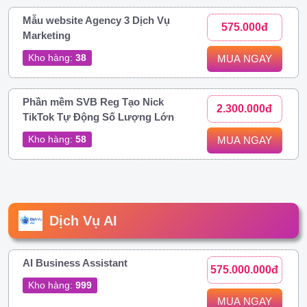
Mẫu website Agency 3 Dịch Vụ
575.000đ
Marketing
Kho hàng:
38
MUA NGAY
Phần mềm SVB Reg Tạo Nick
2.300.000đ
TikTok Tự Động Số Lượng Lớn
Kho hàng:
58
MUA NGAY
Dịch Vụ AI
AI Business Assistant
575.000.000đ
Kho hàng:
999
MUA NGAY