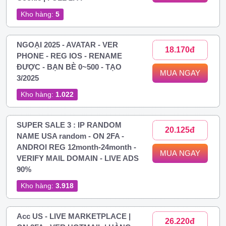
Kho hàng:
5
NGOẠI 2025 - AVATAR - VER
18.170đ
PHONE - REG IOS - RENAME
ĐƯỢC - BẠN BÈ 0~500 - TẠO
MUA NGAY
3/2025
Kho hàng:
1.022
SUPER SALE 3 : IP RANDOM
20.125đ
NAME USA random - ON 2FA -
ANDROI REG 12month-24month -
MUA NGAY
VERIFY MAIL DOMAIN - LIVE ADS
90%
Kho hàng:
3.918
Acc US - LIVE MARKETPLACE |
26.220đ