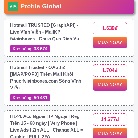
Profile Global
Hotmail TRUSTED [GraphAPI] -
1.639đ
Live Vĩnh Viễn - MailKP
fviainboxes - Chưa Qua Dịch Vụ
MUA NGAY
Kho hàng:
38.674
Hotmail Trusted - OAuth2
1.704đ
[IMAP/POP3] Thêm Mail Khôi
Phục fviainboxes.com Sống Vĩnh
MUA NGAY
Viễn
Kho hàng:
50.481
H144. Acc Ngoại | IP Ngoại | Reg
14.677đ
Trên 15 - 60 ngày | Very Phone |
Live Ads | Zin ALL | Change ALL =
MUA NGAY
Cookie | FULL 2FA