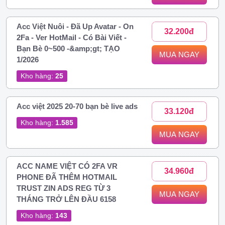
Acc Việt Nuôi - Đã Up Avatar - On
32.200đ
2Fa - Ver HotMail - Có Bài Viết -
Bạn Bè 0~500 -&amp;gt; TẠO
MUA NGAY
1/2026
Kho hàng:
25
Acc việt 2025 20-70 bạn bè live ads
33.120đ
Kho hàng:
1.585
MUA NGAY
ACC NAME VIỆT CÓ 2FA VR
34.960đ
PHONE ĐÃ THÊM HOTMAIL
TRUST ZIN ADS REG TỪ 3
MUA NGAY
THÁNG TRỞ LÊN ĐẦU 6158
Kho hàng:
143