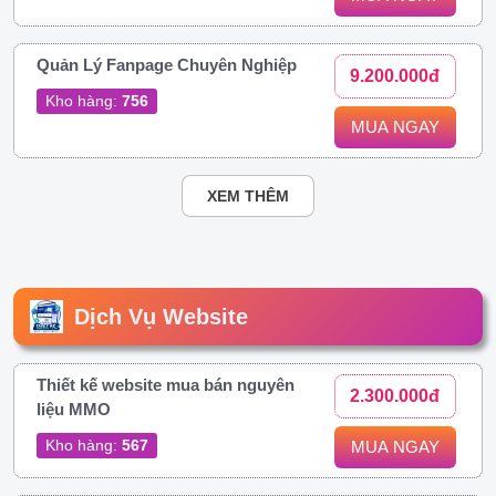
Quản Lý Fanpage Chuyên Nghiệp
9.200.000đ
Kho hàng:
756
MUA NGAY
XEM THÊM
Dịch Vụ Website
Thiết kế website mua bán nguyên
2.300.000đ
liệu MMO
Kho hàng:
567
MUA NGAY