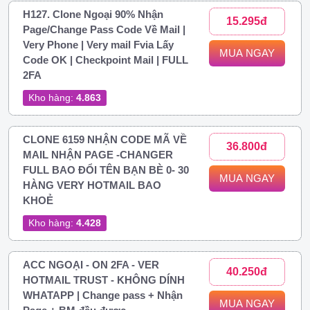
H127. Clone Ngoại 90% Nhận
15.295đ
Page/Change Pass Code Về Mail |
Very Phone | Very mail Fvia Lấy
MUA NGAY
Code OK | Checkpoint Mail | FULL
2FA
Kho hàng:
4.863
CLONE 6159 NHẬN CODE MÃ VỀ
36.800đ
MAIL NHẬN PAGE -CHANGER
FULL BAO ĐỔI TÊN BẠN BÈ 0- 30
MUA NGAY
HÀNG VERY HOTMAIL BAO
KHOẺ
Kho hàng:
4.428
ACC NGOẠI - ON 2FA - VER
40.250đ
HOTMAIL TRUST - KHÔNG DÍNH
WHATAPP | Change pass + Nhận
MUA NGAY