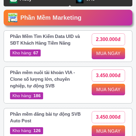
Phần Mềm Marketing
Phần Mềm Tìm Kiếm Data UID và
2.300.000đ
SĐT Khách Hàng Tiềm Năng
Kho hàng:
67
MUA NGAY
Phần mềm nuôi tài khoản VIA -
3.450.000đ
Clone số lượng lớn, chuyên
nghiệp, tự động SVB
MUA NGAY
Kho hàng:
186
Phần mềm đăng bài tự động SVB
3.450.000đ
Auto Post
Kho hàng:
126
MUA NGAY