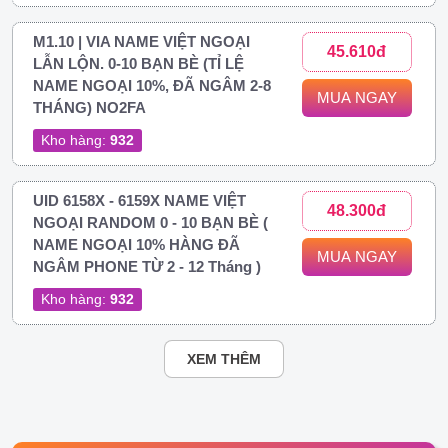
M1.10 | VIA NAME VIỆT NGOẠI
45.610đ
LẪN LỘN. 0-10 BẠN BÈ (TỈ LỆ
NAME NGOẠI 10%, ĐÃ NGÂM 2-8
MUA NGAY
THÁNG) NO2FA
Kho hàng:
932
UID 6158X - 6159X NAME VIỆT
48.300đ
NGOẠI RANDOM 0 - 10 BẠN BÈ (
NAME NGOẠI 10% HÀNG ĐÃ
MUA NGAY
NGÂM PHONE TỪ 2 - 12 Tháng )
Kho hàng:
932
XEM THÊM