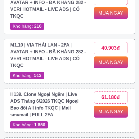
AVATAR + INFO - ĐÃ KHÁNG 282 -
VERI HOTMAIL - LIVE ADS | CÓ
MUA NGAY
TKQC
Kho hàng:
218
M1.10 | VIA THÁI LAN - 2FA |
40.903đ
AVATAR + INFO - ĐÃ KHÁNG 282 -
VERI HOTMAIL - LIVE ADS | CÓ
MUA NGAY
TKQC
Kho hàng:
513
H139. Clone Ngoại Ngâm | Live
61.180đ
ADS Tháng 6/2026 TKQC Ngoại
Bao đổi All info TKQC | Mail
MUA NGAY
smvmail | FULL 2FA
Kho hàng:
1.856