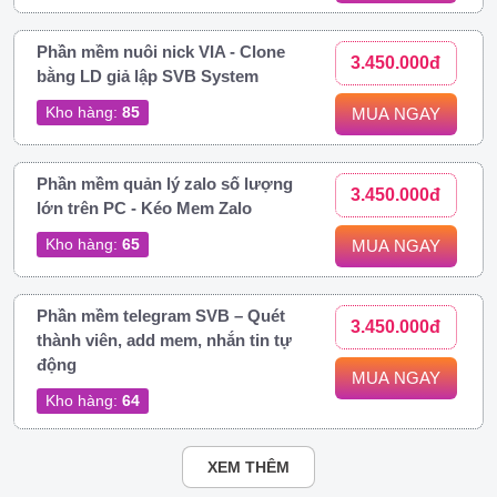
Phần mềm nuôi nick VIA - Clone
3.450.000đ
bằng LD giả lập SVB System
Kho hàng:
85
MUA NGAY
Phần mềm quản lý zalo số lượng
3.450.000đ
lớn trên PC - Kéo Mem Zalo
Kho hàng:
65
MUA NGAY
Phần mềm telegram SVB – Quét
3.450.000đ
thành viên, add mem, nhắn tin tự
động
MUA NGAY
Kho hàng:
64
XEM THÊM