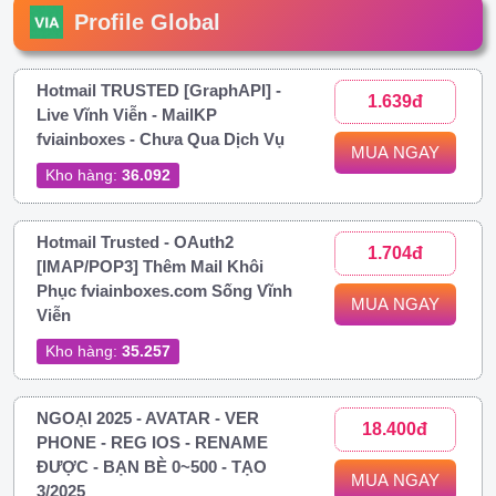
Profile Global
Hotmail TRUSTED [GraphAPI] -
1.639đ
Live Vĩnh Viễn - MailKP
fviainboxes - Chưa Qua Dịch Vụ
MUA NGAY
Kho hàng:
36.092
Hotmail Trusted - OAuth2
1.704đ
[IMAP/POP3] Thêm Mail Khôi
Phục fviainboxes.com Sống Vĩnh
MUA NGAY
Viễn
Kho hàng:
35.257
NGOẠI 2025 - AVATAR - VER
18.400đ
PHONE - REG IOS - RENAME
ĐƯỢC - BẠN BÈ 0~500 - TẠO
MUA NGAY
3/2025