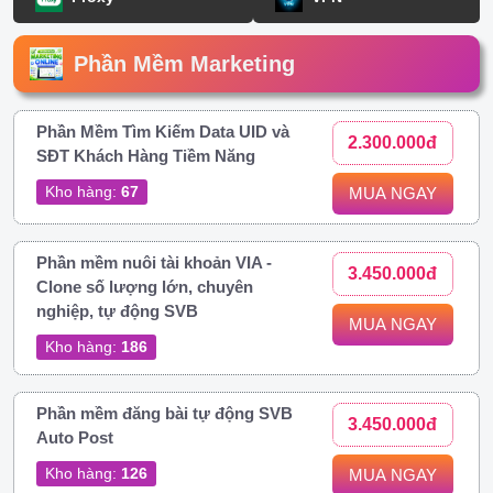
Phần Mềm Marketing
Phần Mềm Tìm Kiếm Data UID và
2.300.000đ
SĐT Khách Hàng Tiềm Năng
Kho hàng:
67
MUA NGAY
Phần mềm nuôi tài khoản VIA -
3.450.000đ
Clone số lượng lớn, chuyên
nghiệp, tự động SVB
MUA NGAY
Kho hàng:
186
Phần mềm đăng bài tự động SVB
3.450.000đ
Auto Post
Kho hàng:
126
MUA NGAY