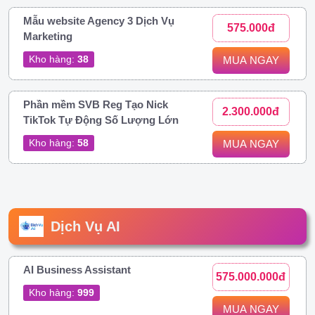
Mẫu website Agency 3 Dịch Vụ
575.000đ
Marketing
Kho hàng:
38
MUA NGAY
Phần mềm SVB Reg Tạo Nick
2.300.000đ
TikTok Tự Động Số Lượng Lớn
Kho hàng:
58
MUA NGAY
Dịch Vụ AI
AI Business Assistant
575.000.000đ
Kho hàng:
999
MUA NGAY