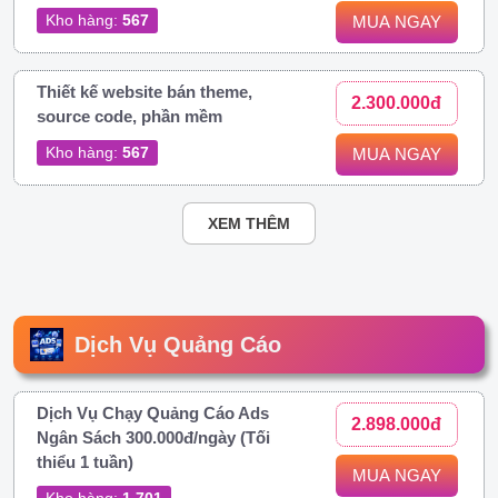
Kho hàng:
567
MUA NGAY
Thiết kế website bán theme,
2.300.000đ
source code, phần mềm
Kho hàng:
567
MUA NGAY
XEM THÊM
Dịch Vụ Quảng Cáo
Dịch Vụ Chạy Quảng Cáo Ads
2.898.000đ
Ngân Sách 300.000đ/ngày (Tối
thiểu 1 tuần)
MUA NGAY
Kho hàng:
1.701