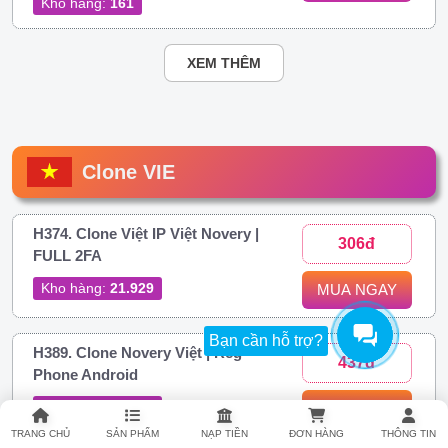
Kho hàng:
161
XEM THÊM
Clone VIE
H374. Clone Việt IP Việt Novery |
306đ
FULL 2FA
Kho hàng:
21.929
MUA NGAY
Bạn cần hỗ trợ?
H389. Clone Novery Việt | Reg
437đ
Phone Android
Kho hàng:
34.919
MUA NGAY
TRANG CHỦ
SẢN PHẨM
NẠP TIỀN
ĐƠN HÀNG
THÔNG TIN