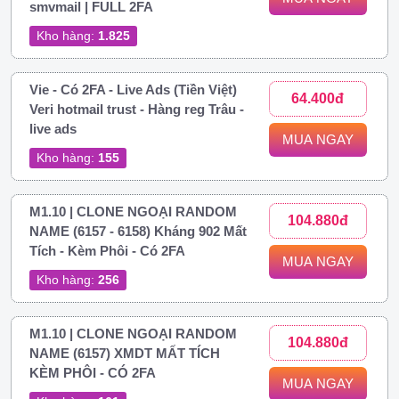
smvmail | FULL 2FA
Kho hàng:
1.825
Vie - Có 2FA - Live Ads (Tiền Việt)
64.400đ
Veri hotmail trust - Hàng reg Trâu -
live ads
MUA NGAY
Kho hàng:
155
M1.10 | CLONE NGOẠI RANDOM
104.880đ
NAME (6157 - 6158) Kháng 902 Mất
Tích - Kèm Phôi - Có 2FA
MUA NGAY
Kho hàng:
256
M1.10 | CLONE NGOẠI RANDOM
104.880đ
NAME (6157) XMDT MẤT TÍCH
KÈM PHÔI - CÓ 2FA
MUA NGAY