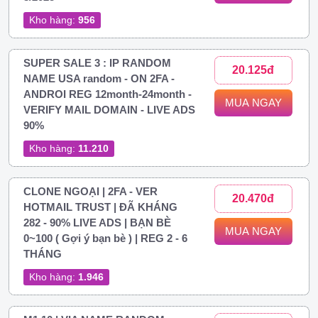
Kho hàng:
956
SUPER SALE 3 : IP RANDOM
20.125đ
NAME USA random - ON 2FA -
ANDROI REG 12month-24month -
MUA NGAY
VERIFY MAIL DOMAIN - LIVE ADS
90%
Kho hàng:
11.210
CLONE NGOẠI | 2FA - VER
20.470đ
HOTMAIL TRUST | ĐÃ KHÁNG
282 - 90% LIVE ADS | BẠN BÈ
MUA NGAY
0~100 ( Gợi ý bạn bè ) | REG 2 - 6
THÁNG
Kho hàng:
1.946