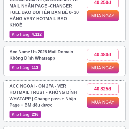
40.250đ
MAIL NHẬN PAGE -CHANGER
FULL BAO ĐỔI TÊN BẠN BÈ 0- 30
MUA NGAY
HÀNG VERY HOTMAIL BAO
KHOẺ
Kho hàng:
4.112
Acc Name Us 2025 Mail Domain
40.480đ
Không Dính Whatsapp
Kho hàng:
113
MUA NGAY
ACC NGOẠI - ON 2FA - VER
40.825đ
HOTMAIL TRUST - KHÔNG DÍNH
WHATAPP | Change pass + Nhận
MUA NGAY
Page + BM đều được
Kho hàng:
236