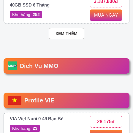
3.187.800đ
40GB SSD 6 Tháng
Kho hàng:
252
MUA NGAY
XEM THÊM
Dịch Vụ MMO
Profile VIE
VIA Việt Nuôi 0-49 Bạn Bè
28.175đ
Kho hàng:
23