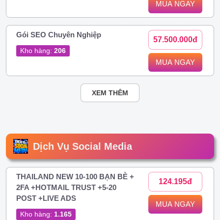
MUA NGAY
Gói SEO Chuyên Nghiệp
57.500.000đ
Kho hàng:
206
MUA NGAY
XEM THÊM
Dịch Vụ Social Media
THAILAND NEW 10-100 BẠN BÈ +
124.195đ
2FA +HOTMAIL TRUST +5-20
POST +LIVE ADS
MUA NGAY
Kho hàng:
1.165