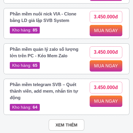
Phần mềm nuôi nick VIA - Clone
3.450.000đ
bằng LD giả lập SVB System
Kho hàng:
85
MUA NGAY
Phần mềm quản lý zalo số lượng
3.450.000đ
lớn trên PC - Kéo Mem Zalo
Kho hàng:
65
MUA NGAY
Phần mềm telegram SVB – Quét
3.450.000đ
thành viên, add mem, nhắn tin tự
động
MUA NGAY
Kho hàng:
64
XEM THÊM