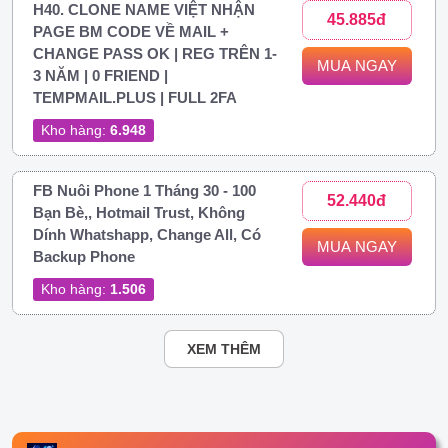
H40. CLONE NAME VIỆT NHẬN
45.885đ
PAGE BM CODE VỀ MAIL +
CHANGE PASS OK | REG TRÊN 1-
MUA NGAY
3 NĂM | 0 FRIEND |
TEMPMAIL.PLUS | FULL 2FA
Kho hàng:
6.948
FB Nuôi Phone 1 Tháng 30 - 100
52.440đ
Bạn Bè,, Hotmail Trust, Không
Dính Whatshapp, Change All, Có
MUA NGAY
Backup Phone
Kho hàng:
1.506
XEM THÊM