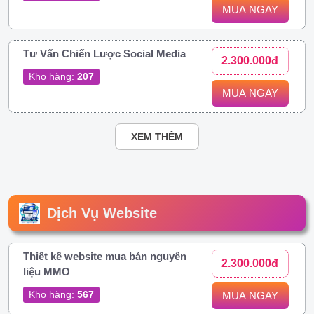
MUA NGAY
Tư Vấn Chiến Lược Social Media
2.300.000đ
Kho hàng:
207
MUA NGAY
XEM THÊM
Dịch Vụ Website
Thiết kế website mua bán nguyên
2.300.000đ
liệu MMO
Kho hàng:
567
MUA NGAY