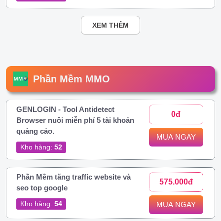
XEM THÊM
Phần Mềm MMO
GENLOGIN - Tool Antidetect
0đ
Browser nuôi miễn phí 5 tài khoản
quảng cáo.
MUA NGAY
Kho hàng:
52
Phần Mềm tăng traffic website và
575.000đ
seo top google
Kho hàng:
54
MUA NGAY