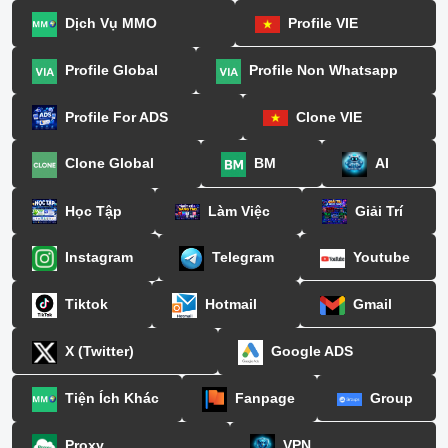
Dịch Vụ MMO
Profile VIE
Profile Global
Profile Non Whatsapp
Profile For ADS
Clone VIE
Clone Global
BM
AI
Học Tập
Làm Việc
Giải Trí
Instagram
Telegram
Youtube
Tiktok
Hotmail
Gmail
X (Twitter)
Google ADS
Tiện Ích Khác
Fanpage
Group
Proxy
VPN