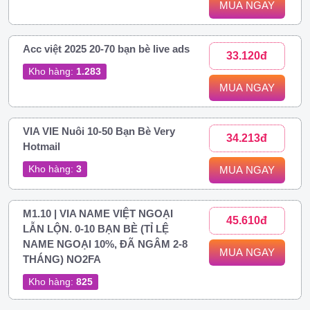
MUA NGAY
Acc việt 2025 20-70 bạn bè live ads
33.120đ
Kho hàng:
1.283
MUA NGAY
VIA VIE Nuôi 10-50 Bạn Bè Very
34.213đ
Hotmail
Kho hàng:
3
MUA NGAY
M1.10 | VIA NAME VIỆT NGOẠI
45.610đ
LẪN LỘN. 0-10 BẠN BÈ (TỈ LỆ
NAME NGOẠI 10%, ĐÃ NGÂM 2-8
MUA NGAY
THÁNG) NO2FA
Kho hàng:
825