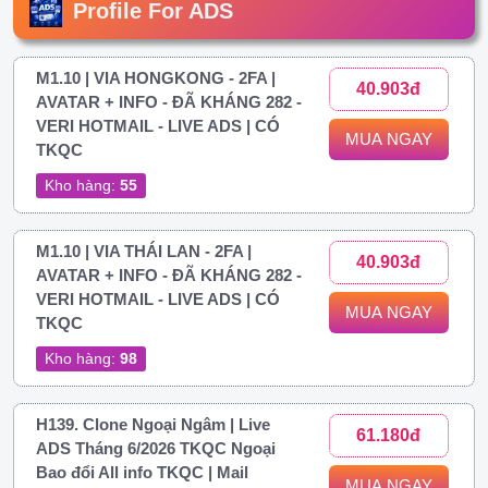
Profile For ADS
M1.10 | VIA HONGKONG - 2FA |
40.903đ
AVATAR + INFO - ĐÃ KHÁNG 282 -
VERI HOTMAIL - LIVE ADS | CÓ
MUA NGAY
TKQC
Kho hàng:
55
M1.10 | VIA THÁI LAN - 2FA |
40.903đ
AVATAR + INFO - ĐÃ KHÁNG 282 -
VERI HOTMAIL - LIVE ADS | CÓ
MUA NGAY
TKQC
Kho hàng:
98
H139. Clone Ngoại Ngâm | Live
61.180đ
ADS Tháng 6/2026 TKQC Ngoại
Bao đổi All info TKQC | Mail
MUA NGAY