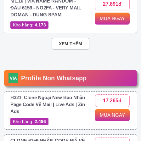
M1.10 | VIA NAME RANDOM -
27.891đ
ĐẦU 6159 - NO2FA - VERY MAIL
DOMAN - DÙNG SPAM
MUA NGAY
Kho hàng:
4.173
XEM THÊM
Profile Non Whatsapp
H321. Clone Ngoại New Bao Nhận
17.265đ
Page Code Về Mail | Live Ads | Zin
Ads
MUA NGAY
Kho hàng:
2.496
CLONE 6159 NHẬN CODE MÃ VỀ