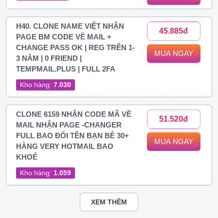
H40. CLONE NAME VIỆT NHẬN
45.885đ
PAGE BM CODE VỀ MAIL +
CHANGE PASS OK | REG TRÊN 1-
MUA NGAY
3 NĂM | 0 FRIEND |
TEMPMAIL.PLUS | FULL 2FA
Kho hàng:
7.030
CLONE 6159 NHẬN CODE MÃ VỀ
51.520đ
MAIL NHẬN PAGE -CHANGER
FULL BAO ĐỔI TÊN BẠN BÈ 30+
MUA NGAY
HÀNG VERY HOTMAIL BAO
KHOẺ
Kho hàng:
1.059
XEM THÊM