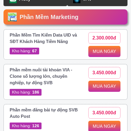
Phần Mềm Marketing
Phần Mềm Tìm Kiếm Data UID và
2.300.000đ
SĐT Khách Hàng Tiềm Năng
Kho hàng:
67
MUA NGAY
Phần mềm nuôi tài khoản VIA -
3.450.000đ
Clone số lượng lớn, chuyên
nghiệp, tự động SVB
MUA NGAY
Kho hàng:
186
Phần mềm đăng bài tự động SVB
3.450.000đ
Auto Post
Kho hàng:
126
MUA NGAY