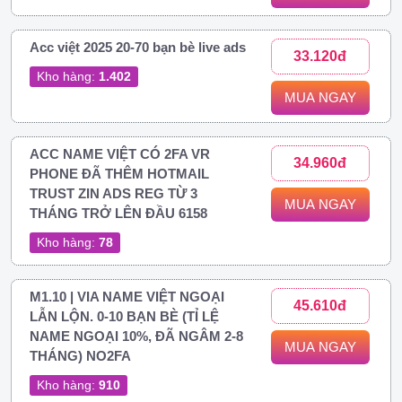
Acc việt 2025 20-70 bạn bè live ads
33.120đ
Kho hàng:
1.402
MUA NGAY
ACC NAME VIỆT CÓ 2FA VR
34.960đ
PHONE ĐÃ THÊM HOTMAIL
TRUST ZIN ADS REG TỪ 3
MUA NGAY
THÁNG TRỞ LÊN ĐẦU 6158
Kho hàng:
78
M1.10 | VIA NAME VIỆT NGOẠI
45.610đ
LẪN LỘN. 0-10 BẠN BÈ (TỈ LỆ
NAME NGOẠI 10%, ĐÃ NGÂM 2-8
MUA NGAY
THÁNG) NO2FA
Kho hàng:
910