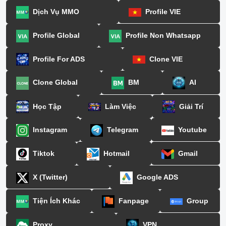
Dịch Vụ MMO
Profile VIE
Profile Global
Profile Non Whatsapp
Profile For ADS
Clone VIE
Clone Global
BM
AI
Học Tập
Làm Việc
Giải Trí
Instagram
Telegram
Youtube
Tiktok
Hotmail
Gmail
X (Twitter)
Google ADS
Tiện Ích Khác
Fanpage
Group
Proxy
VPN