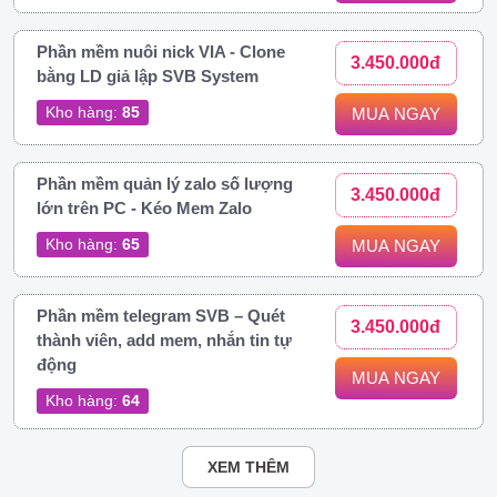
Phần mềm nuôi nick VIA - Clone
3.450.000đ
bằng LD giả lập SVB System
Kho hàng:
85
MUA NGAY
Phần mềm quản lý zalo số lượng
3.450.000đ
lớn trên PC - Kéo Mem Zalo
Kho hàng:
65
MUA NGAY
Phần mềm telegram SVB – Quét
3.450.000đ
thành viên, add mem, nhắn tin tự
động
MUA NGAY
Kho hàng:
64
XEM THÊM