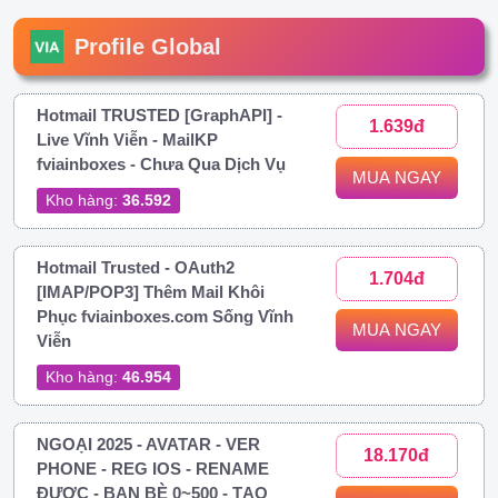
Profile Global
Hotmail TRUSTED [GraphAPI] -
1.639đ
Live Vĩnh Viễn - MailKP
fviainboxes - Chưa Qua Dịch Vụ
MUA NGAY
Kho hàng:
36.592
Hotmail Trusted - OAuth2
1.704đ
[IMAP/POP3] Thêm Mail Khôi
Phục fviainboxes.com Sống Vĩnh
MUA NGAY
Viễn
Kho hàng:
46.954
NGOẠI 2025 - AVATAR - VER
18.170đ
PHONE - REG IOS - RENAME
ĐƯỢC - BẠN BÈ 0~500 - TẠO