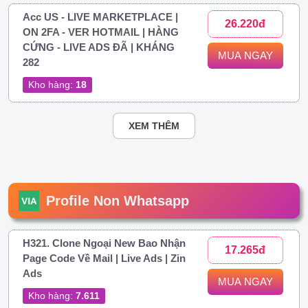
Acc US - LIVE MARKETPLACE |
26.220đ
ON 2FA - VER HOTMAIL | HÀNG
CỨNG - LIVE ADS ĐÃ | KHÁNG
MUA NGAY
282
Kho hàng:
18
XEM THÊM
Profile Non Whatsapp
H321. Clone Ngoại New Bao Nhận
17.265đ
Page Code Về Mail | Live Ads | Zin
Ads
MUA NGAY
Kho hàng:
7.611