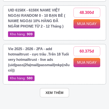
UID 6158X - 6159X NAME VIỆT
48.300đ
NGOẠI RANDOM 0 - 10 BẠN BÈ (
NAME NGOẠI 10% HÀNG ĐÃ
MUA NGAY
NGÂM PHONE TỪ 2 - 12 Tháng )
Kho hàng:
909
Vie 2025 - 2026 - 2FA - add
60.375đ
hotmailtrust - cực trâu .Trên 18 Tuổi
very hotmailtrust - live ads
MUA NGAY
(uid|pass|2fa|mail|passmail|mkp(nếu
có))
Kho hàng:
580
XEM THÊM