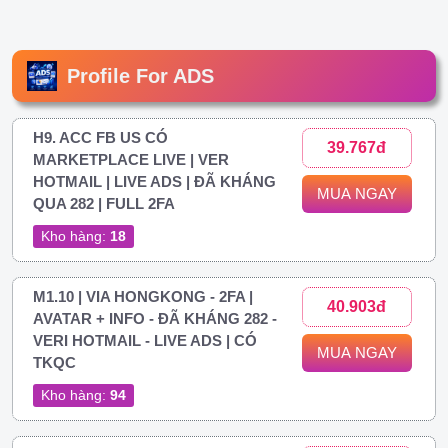
Profile For ADS
H9. ACC FB US CÓ
39.767đ
MARKETPLACE LIVE | VER
HOTMAIL | LIVE ADS | ĐÃ KHÁNG
MUA NGAY
QUA 282 | FULL 2FA
Kho hàng:
18
M1.10 | VIA HONGKONG - 2FA |
40.903đ
AVATAR + INFO - ĐÃ KHÁNG 282 -
VERI HOTMAIL - LIVE ADS | CÓ
MUA NGAY
TKQC
Kho hàng:
94