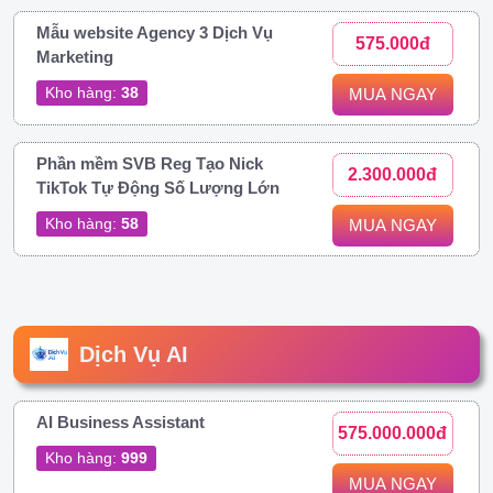
Mẫu website Agency 3 Dịch Vụ
575.000đ
Marketing
Kho hàng:
38
MUA NGAY
Phần mềm SVB Reg Tạo Nick
2.300.000đ
TikTok Tự Động Số Lượng Lớn
Kho hàng:
58
MUA NGAY
Dịch Vụ AI
AI Business Assistant
575.000.000đ
Kho hàng:
999
MUA NGAY