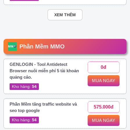
XEM THÊM
Phần Mềm MMO
GENLOGIN - Tool Antidetect
0đ
Browser nuôi miễn phí 5 tài khoản
quảng cáo.
MUA NGAY
Kho hàng:
54
Phần Mềm tăng traffic website và
575.000đ
seo top google
Kho hàng:
54
MUA NGAY