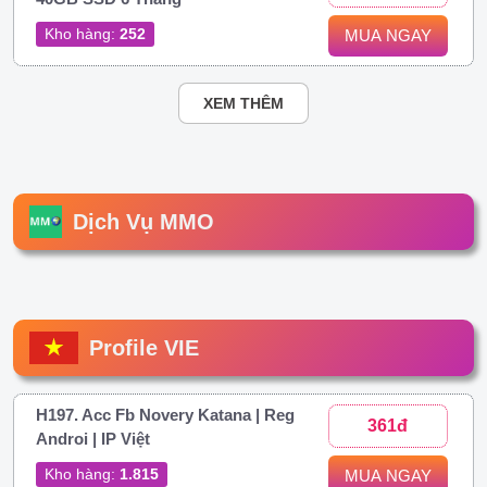
Kho hàng:
252
MUA NGAY
XEM THÊM
Dịch Vụ MMO
Profile VIE
H197. Acc Fb Novery Katana | Reg
361đ
Androi | IP Việt
Kho hàng:
1.815
MUA NGAY