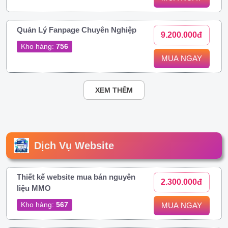
Quản Lý Fanpage Chuyên Nghiệp
9.200.000đ
Kho hàng:
756
MUA NGAY
XEM THÊM
Dịch Vụ Website
Thiết kế website mua bán nguyên
2.300.000đ
liệu MMO
Kho hàng:
567
MUA NGAY