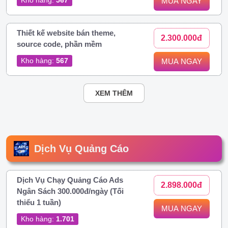
MUA NGAY
Thiết kế website bán theme,
2.300.000đ
source code, phần mềm
Kho hàng:
567
MUA NGAY
XEM THÊM
Dịch Vụ Quảng Cáo
Dịch Vụ Chạy Quảng Cáo Ads
2.898.000đ
Ngân Sách 300.000đ/ngày (Tối
thiểu 1 tuần)
MUA NGAY
Kho hàng:
1.701