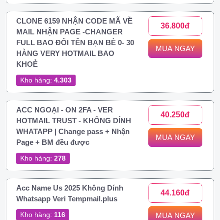
CLONE 6159 NHẬN CODE MÃ VỀ
36.800đ
MAIL NHẬN PAGE -CHANGER
FULL BAO ĐỔI TÊN BẠN BÈ 0- 30
MUA NGAY
HÀNG VERY HOTMAIL BAO
KHOẺ
Kho hàng:
4.303
ACC NGOẠI - ON 2FA - VER
40.250đ
HOTMAIL TRUST - KHÔNG DÍNH
WHATAPP | Change pass + Nhận
MUA NGAY
Page + BM đều được
Kho hàng:
278
Acc Name Us 2025 Không Dính
44.160đ
Whatsapp Veri Tempmail.plus
Kho hàng:
116
MUA NGAY