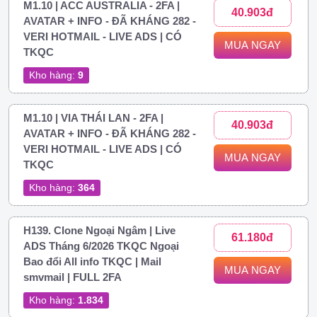
M1.10 | ACC AUSTRALIA - 2FA |
40.903đ
AVATAR + INFO - ĐÃ KHÁNG 282 -
VERI HOTMAIL - LIVE ADS | CÓ
MUA NGAY
TKQC
Kho hàng:
9
M1.10 | VIA THÁI LAN - 2FA |
40.903đ
AVATAR + INFO - ĐÃ KHÁNG 282 -
VERI HOTMAIL - LIVE ADS | CÓ
MUA NGAY
TKQC
Kho hàng:
364
H139. Clone Ngoại Ngâm | Live
61.180đ
ADS Tháng 6/2026 TKQC Ngoại
Bao đổi All info TKQC | Mail
MUA NGAY
smvmail | FULL 2FA
Kho hàng:
1.834