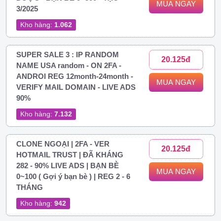
MUA NGAY
3/2025
Kho hàng:
1.062
SUPER SALE 3 : IP RANDOM
20.125đ
NAME USA random - ON 2FA -
ANDROI REG 12month-24month -
MUA NGAY
VERIFY MAIL DOMAIN - LIVE ADS
90%
Kho hàng:
7.132
CLONE NGOẠI | 2FA - VER
20.125đ
HOTMAIL TRUST | ĐÃ KHÁNG
282 - 90% LIVE ADS | BẠN BÈ
MUA NGAY
0~100 ( Gợi ý bạn bè ) | REG 2 - 6
THÁNG
Kho hàng:
942