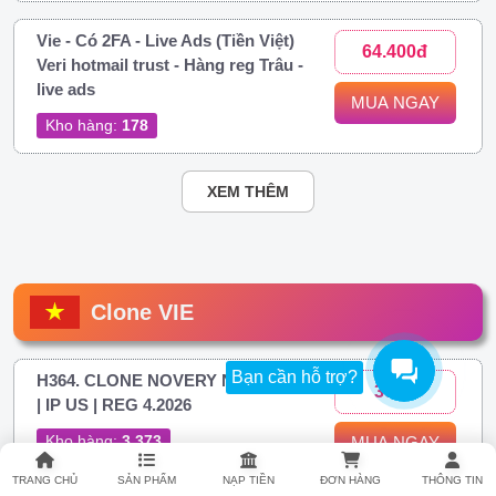
Vie - Có 2FA - Live Ads (Tiền Việt)
64.400đ
Veri hotmail trust - Hàng reg Trâu -
live ads
MUA NGAY
Kho hàng:
178
XEM THÊM
Clone VIE
Bạn cần hỗ trợ?
H364. CLONE NOVERY NAME VN
306đ
| IP US | REG 4.2026
Kho hàng:
3.373
MUA NGAY
TRANG CHỦ
SẢN PHẨM
NẠP TIỀN
ĐƠN HÀNG
THÔNG TIN