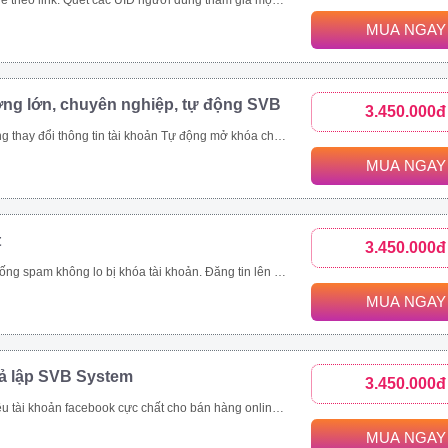
c bài viết trong group. Toàn bộ UID tương tác bài viết trên 1 page cộng đồng, page thương hiệu. Các bài viết được quét thường có lượng tương tác khủng. Ngoài đánh giá phản ứng người dùng (like/tym, giận dữ…), công cụ thu thập và phân tích comment khách hàng đưa ra đánh giá toàn diện nhất.
MUA NGAY
ợng lớn, chuyên nghiệp, tự động SVB
3.450.000đ
viết livestream, like page, follow theo uid Xây dựng và copy ảnh nội dung tài khoản đang nuôi theo 1 tài khoản mẫu
MUA NGAY
t
3.450.000đ
ách hàng, tiết kiệm thời gian hiệu quả Quản lí bài viết dễ dàng, thông minh Nhanh chóng đưa thông tin đến khách hàng trên nhiều kênh như group, fanpage, profile Là giải pháp marketing, quảng cáo, đăng tin bán hàng hoàn toàn tự động và chuyên nghiệp
MUA NGAY
iả lập SVB System
3.450.000đ
tự động Tự động tham gia nhóm Thiết lập tương tác nick tự động Seeding video livestream bán hàng online Tăng view, tăng mắt xem, comment, chia sẻ livestream Nhắn tin đến khách hàng tiềm năng tự động
MUA NGAY