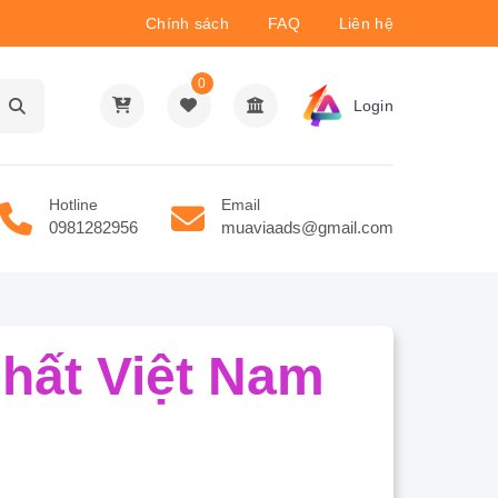
Chính sách
FAQ
Liên hệ
0
Login
Hotline
Email
0981282956
muaviaads@gmail.com
hất Việt Nam