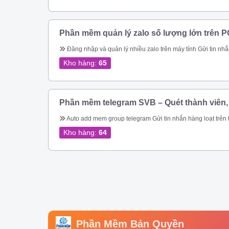
Phần mềm quản lý zalo số lượng lớn trên P
Đăng nhập và quản lý nhiều zalo trên máy tính Gửi tin nhắn hàng loạt trên zalo Gửi tin nhắn hàng loạt trên zalo theo danh bạ. Gửi tin nhắn zalo hàng loạt theo phân loại trên danh bạ. Gửi tin nhắn zalo hàng loạt, tự động vào các group. Gửi tin nhắn zalo tự động theo thành viên nhóm zalo nhanh chóng. Kết bạn zalo tự động số lượng lớn Phần mềm quản lý zalo còn giúp bạn tiếp cận hàng triệu khách hàng trên nền tảng 
Kho hàng:
65
Phần mềm telegram SVB – Quét thành viên,
Auto add mem group telegram Gửi tin nhắn hàng loạt trên telegram Qu
Kho hàng:
64
Phần Mềm Bản Quyền