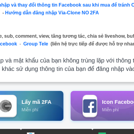
nhập và thay đổi thông tin Facebook sau khi mua để tránh 
-
Hướng dẫn đăng nhập Via-Clone NO 2FA
e, sub, comment, view, tăng tương tác, chia sẻ liveshow, buf
acebook
-
Group Tele
(liên hệ trực tiếp để được hỗ trợ nha
 và mật khẩu của bạn không trùng lặp với thông t
 khác sử dụng thông tin của bạn để đăng nhập và
Lấy mã 2FA
Icon Facebo
Miễn phí
Miễn phí