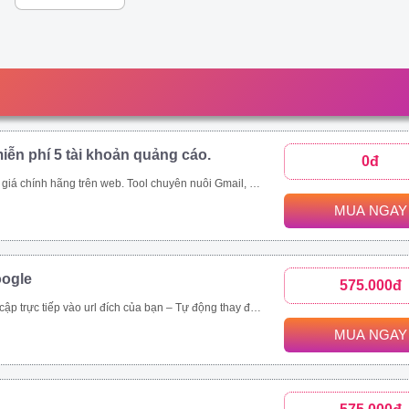
iễn phí 5 tài khoản quảng cáo.
0đ
p;amp;quot;mua rẻ\\\\\\\\\\\\\\\\\\\\\\\\\\\\\\\&amp;amp;quot; các tool tự động thông qua ứng dụng này - Auto đăng nhập gmail, auto nuôi mail, auto tạo tài khoản quảng cáo, auto add thẻ, auto kháng....
MUA NGAY
oogle
575.000đ
rình duyệt, hệ điều hành. – Chạy đa luồng (Mở nhiều cửa sổ cùng lúc) để tăng tốc độ SEO. Vĩnh viễn, bảo hành 1 đổi 1 tool Video demo : https://drive.google.com/drive/folders/1tPeGf4iXaQ1i7g7s_LQQlKB9Qcmt_-Cm
MUA NGAY