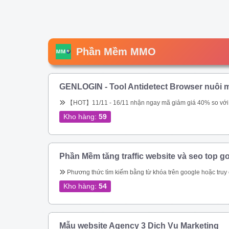
Phần Mềm MMO
GENLOGIN - Tool Antidetect Browser nuôi m
【HOT】11/11 - 16/11 nhận ngay mã giảm giá 40% so với giá chính hãng trên web. Tool chuyên nuôi Gmail, nuôi tài khoản Google Ads. Miễn phí 5 profile trọn đời. Sắp tới ae sẽ được tặng miễn phí, hoặc được \\\\\\\\\\\\\\\\\\\\\\\\\\\\\\\&am
Kho hàng:
59
Phần Mềm tăng traffic website và seo top g
Phương thức tìm kiếm bằng từ khóa trên google hoặc truy cập trực tiếp vào url đích của bạn – Tự động thay đổi địa chỉ IP – Tự động thay đổi Local IP – Giả lập được trên Mobile, Tablet, Laptop, Tablet bằng UserAgent và giả lập được trên mọi t
Kho hàng:
54
Mẫu website Agency 3 Dịch Vụ Marketing