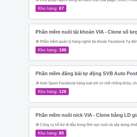
Cho phép người dùng tìm kiếm UID của page, nhóm, Profile theo link. Quét các UID người dùng tham gia một nhóm Quét ID bài viết của một nhóm Cho phép quét UID tương tác của một bài viết bất kỳ trong group Thực hiện tìm kiếm nhóm, tên nhóm, thành viên nhóm, trạng thái nhóm theo từ khóa Quét UID của người dùng đã thực hiện tương tác vào cá
Kho hàng:
67
Phần mềm nuôi tài khoản VIA - Clone số lư
Phần mềm quản lý hàng nghìn tài khoản Facebook Tự động thay đổi thông tin tài khoản Tự động mở khóa checkpoint Tự động seeding bài 
Kho hàng:
186
Phần mềm đăng bài tự động SVB Auto Pos
Auto Spam Facebook hàng loạt với cơ chế chống khóa, chống spam không lo bị khóa tài khoản. Đăng tin lên group, page, cmt group tự động nhanh chóng Spam inbox theo bạn bè, theo Uid. Giải quyết triệt để bài toán spam của Facebook Tiếp cận khách hàng tiềm năng nhanh chóng Dễ dàng chăm sóc kh
Kho hàng:
126
Phần mềm nuôi nick VIA - Clone bằng LD g
Công cụ hỗ trợ đi đầu trong lĩnh vực nuôi và xây dựng nhiêu tài khoản facebook cực chất cho bán hàng online Quản lý nuôi nick tự động 1 nick trên 1 điện thoại ảo riêng biệt Đăng bài, comment tự động lên các hội nhóm Quản lí bạn bè 
Kho hàng:
85