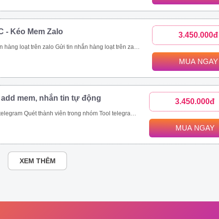
C - Kéo Mem Zalo
3.450.000đ
nhanh chóng. Kết bạn zalo hàng loạt là tính năng giúp bạn thực hiện mục tiêu này. Với tính năng kết bạn zalo này, bạn có thể Kết bạn zalo theo danh sách SĐT có sẵn. Kết bạn zalo hàng loạt theo thành viên nhóm Tăng thành viên nhóm zalo nhanh chóng Mời bạn bè tham gia nhóm zalo theo danh sách bạn bè. Mời bạn bè tham gia nhóm zalo theo số điện thoại có sẵn.
MUA NGAY
 add mem, nhắn tin tự động
3.450.000đ
ét thành viên trong nhóm Tool telegram join nhóm tự động
MUA NGAY
XEM THÊM