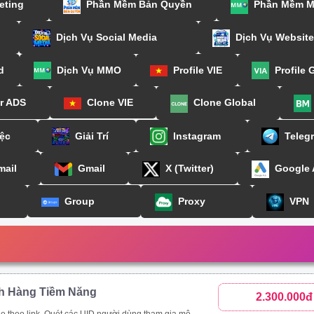
eting
Phần Mềm Bản Quyền
Phần Mềm 
Dịch Vụ Social Media
Dịch Vụ Website
d
Dịch Vụ MMO
Profile VIE
Profile 
or ADS
Clone VIE
Clone Global
ệc
Giải Trí
Instagram
Teleg
mail
Gmail
X (Twitter)
Google
Group
Proxy
VPN
h Hàng Tiềm Năng
2.300.000đ