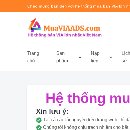
Chào mừng bạn đến với hệ thống mua bán VIA lớn n
Trang
Sản
Nạp
Lịc
chủ
phẩm
tiền
sử
Hệ thống mua
Xin lưu ý:
Tất cả các tài nguyên trên trang web ch
Chúng tôi không chịu trách nhiệm cho bất 