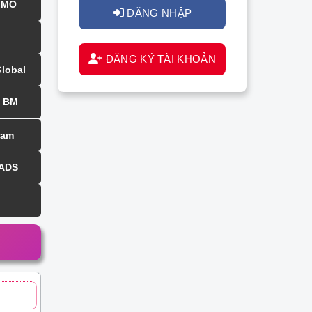
MMO
ĐĂNG NHẬP
ĐĂNG KÝ TÀI KHOẢN
Global
BM
ram
 ADS