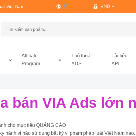
VND
hất Việt Nam
h
Affiliate
Thủ thuật
Tài liệu
Program
ADS
API
 bán VIA Ads lớn n
ỉ dành cho mục tiêu QUẢNG CÁO
kỳ hành vi nào sử dụng bất kỳ vi phạm pháp luật Việt Nam nào.