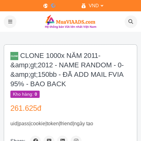
VND
CLONE 1000x NĂM 2011-
&amp;gt;2012 - NAME RANDOM - 0-
&amp;gt;150bb - ĐÃ ADD MAIL FVIA
95% - BAO BACK
Kho hàng:
0
261.625đ
uid|pass|cookie|token|friend|ngày tạo