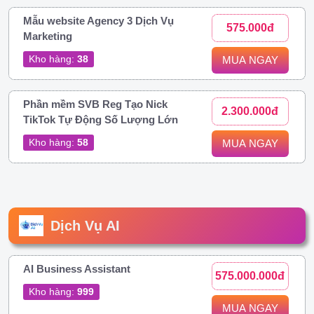
Mẫu website Agency 3 Dịch Vụ
575.000đ
Marketing
Kho hàng:
38
MUA NGAY
Phần mềm SVB Reg Tạo Nick
2.300.000đ
TikTok Tự Động Số Lượng Lớn
Kho hàng:
58
MUA NGAY
Dịch Vụ AI
AI Business Assistant
575.000.000đ
Kho hàng:
999
MUA NGAY