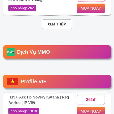
Kho hàng:
252
MUA NGAY
XEM THÊM
Dịch Vụ MMO
Profile VIE
H197. Acc Fb Novery Katana | Reg
361đ
Androi | IP Việt
Kho hàng:
1.819
MUA NGAY