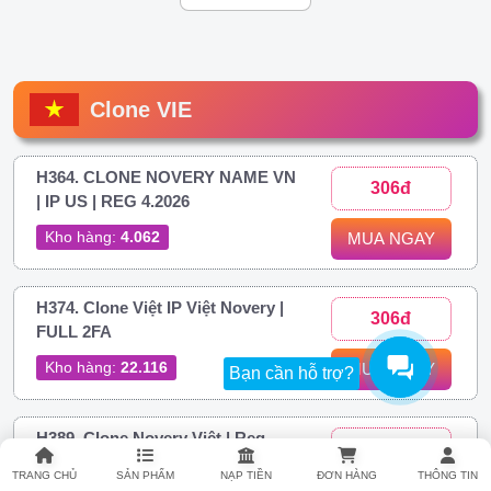
Clone VIE
H364. CLONE NOVERY NAME VN
306đ
| IP US | REG 4.2026
Kho hàng:
4.062
MUA NGAY
H374. Clone Việt IP Việt Novery |
306đ
FULL 2FA
Kho hàng:
22.116
MUA NGAY
Bạn cần hỗ trợ?
H389. Clone Novery Việt | Reg
437đ
Phone Android
TRANG CHỦ
SẢN PHẨM
NẠP TIỀN
ĐƠN HÀNG
THÔNG TIN