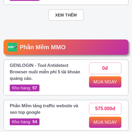
XEM THÊM
Phần Mềm MMO
GENLOGIN - Tool Antidetect
0đ
Browser nuôi miễn phí 5 tài khoản
quảng cáo.
MUA NGAY
Kho hàng:
57
Phần Mềm tăng traffic website và
575.000đ
seo top google
Kho hàng:
54
MUA NGAY