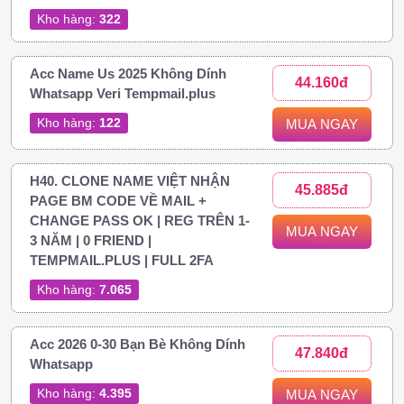
Kho hàng:
322
Acc Name Us 2025 Không Dính
44.160đ
Whatsapp Veri Tempmail.plus
Kho hàng:
122
MUA NGAY
H40. CLONE NAME VIỆT NHẬN
45.885đ
PAGE BM CODE VỀ MAIL +
CHANGE PASS OK | REG TRÊN 1-
MUA NGAY
3 NĂM | 0 FRIEND |
TEMPMAIL.PLUS | FULL 2FA
Kho hàng:
7.065
Acc 2026 0-30 Bạn Bè Không Dính
47.840đ
Whatsapp
Kho hàng:
4.395
MUA NGAY