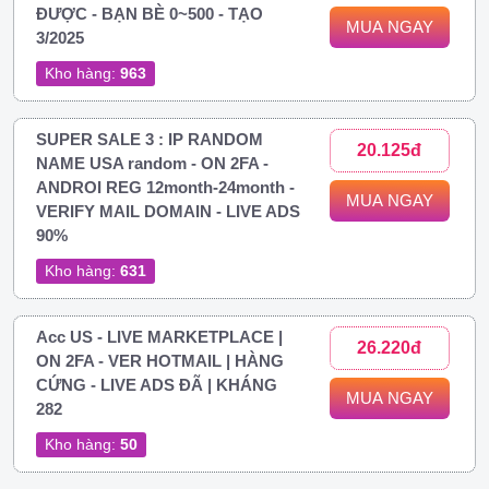
ĐƯỢC - BẠN BÈ 0~500 - TẠO
MUA NGAY
3/2025
Kho hàng:
963
SUPER SALE 3 : IP RANDOM
20.125đ
NAME USA random - ON 2FA -
ANDROI REG 12month-24month -
MUA NGAY
VERIFY MAIL DOMAIN - LIVE ADS
90%
Kho hàng:
631
Acc US - LIVE MARKETPLACE |
26.220đ
ON 2FA - VER HOTMAIL | HÀNG
CỨNG - LIVE ADS ĐÃ | KHÁNG
MUA NGAY
282
Kho hàng:
50