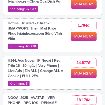
fviainboxes - Chưa Qua Dịch Vụ
MUA NGAY
Kho hàng:
37.637
Hotmail Trusted - OAuth2
1.704đ
[IMAP/POP3] Thêm Mail Khôi
Phục fviainboxes.com Sống Vĩnh
MUA NGAY
Viễn
Kho hàng:
48.776
H144. Acc Ngoại | IP Ngoại | Reg
14.677đ
Trên 15 - 60 ngày | Very Phone |
Live Ads | Zin ALL | Change ALL =
MUA NGAY
Cookie | FULL 2FA
Kho hàng:
3
NGOẠI 2025 - AVATAR - VER
18.170đ
PHONE - REG IOS - RENAME