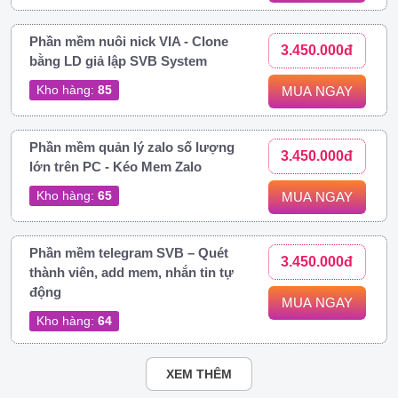
Phần mềm nuôi nick VIA - Clone
3.450.000đ
bằng LD giả lập SVB System
Kho hàng:
85
MUA NGAY
Phần mềm quản lý zalo số lượng
3.450.000đ
lớn trên PC - Kéo Mem Zalo
Kho hàng:
65
MUA NGAY
Phần mềm telegram SVB – Quét
3.450.000đ
thành viên, add mem, nhắn tin tự
động
MUA NGAY
Kho hàng:
64
XEM THÊM