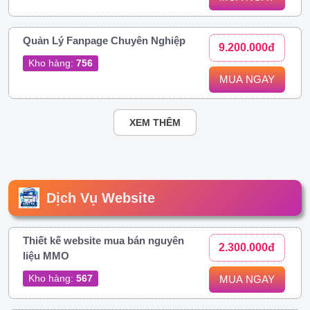
Quản Lý Fanpage Chuyên Nghiệp
9.200.000đ
Kho hàng:
756
MUA NGAY
XEM THÊM
Dịch Vụ Website
Thiết kế website mua bán nguyên
2.300.000đ
liệu MMO
Kho hàng:
567
MUA NGAY