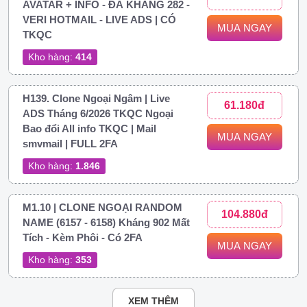
AVATAR + INFO - ĐÃ KHÁNG 282 -
VERI HOTMAIL - LIVE ADS | CÓ
MUA NGAY
TKQC
Kho hàng:
414
H139. Clone Ngoại Ngâm | Live
61.180đ
ADS Tháng 6/2026 TKQC Ngoại
Bao đổi All info TKQC | Mail
MUA NGAY
smvmail | FULL 2FA
Kho hàng:
1.846
M1.10 | CLONE NGOẠI RANDOM
104.880đ
NAME (6157 - 6158) Kháng 902 Mất
Tích - Kèm Phôi - Có 2FA
MUA NGAY
Kho hàng:
353
XEM THÊM