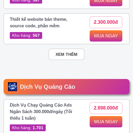
MUA NGAY
Thiết kế website bán theme,
2.300.000đ
source code, phần mềm
Kho hàng:
567
MUA NGAY
XEM THÊM
Dịch Vụ Quảng Cáo
Dịch Vụ Chạy Quảng Cáo Ads
2.898.000đ
Ngân Sách 300.000đ/ngày (Tối
thiểu 1 tuần)
MUA NGAY
Kho hàng:
1.701