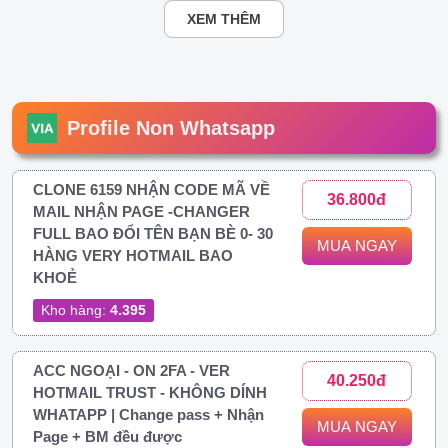
XEM THÊM
Profile Non Whatsapp
CLONE 6159 NHẬN CODE MÃ VỀ
36.800đ
MAIL NHẬN PAGE -CHANGER
FULL BAO ĐỔI TÊN BẠN BÈ 0- 30
MUA NGAY
HÀNG VERY HOTMAIL BAO
KHOẺ
Kho hàng:
4.395
ACC NGOẠI - ON 2FA - VER
40.250đ
HOTMAIL TRUST - KHÔNG DÍNH
WHATAPP | Change pass + Nhận
MUA NGAY
Page + BM đều được