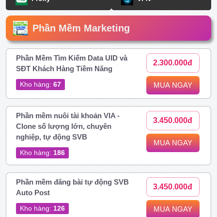
Phần Mềm Marketing
Phần Mềm Tìm Kiếm Data UID và
2.300.000đ
SĐT Khách Hàng Tiềm Năng
Kho hàng:
67
MUA NGAY
Phần mềm nuôi tài khoản VIA -
3.450.000đ
Clone số lượng lớn, chuyên
nghiệp, tự động SVB
MUA NGAY
Kho hàng:
186
Phần mềm đăng bài tự động SVB
3.450.000đ
Auto Post
Kho hàng:
126
MUA NGAY