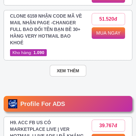
CLONE 6159 NHẬN CODE MÃ VỀ
51.520đ
MAIL NHẬN PAGE -CHANGER
FULL BAO ĐỔI TÊN BẠN BÈ 30+
MUA NGAY
HÀNG VERY HOTMAIL BAO
KHOẺ
Kho hàng:
1.090
XEM THÊM
Profile For ADS
H9. ACC FB US CÓ
39.767đ
MARKETPLACE LIVE | VER
HOTMAIL | LIVE ADS | ĐÃ KHÁNG