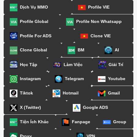
Dịch Vụ MMO
Profile VIE
Profile Global
Profile Non Whatsapp
Profile For ADS
Clone VIE
Clone Global
BM
AI
Học Tập
Làm Việc
Giải Trí
Instagram
Telegram
Youtube
Tiktok
Hotmail
Gmail
X (Twitter)
Google ADS
Tiện Ích Khác
Fanpage
Group
Proxy
VPN