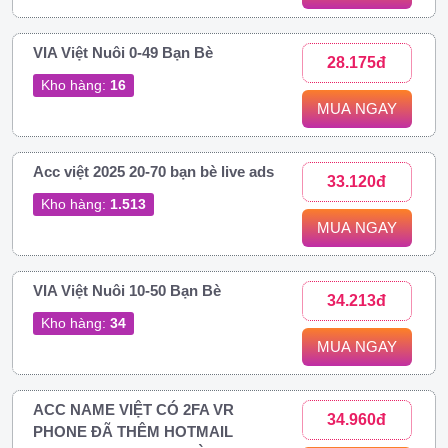
VIA Việt Nuôi 0-49 Bạn Bè
28.175đ
Kho hàng:
16
MUA NGAY
Acc việt 2025 20-70 bạn bè live ads
33.120đ
Kho hàng:
1.513
MUA NGAY
VIA Việt Nuôi 10-50 Bạn Bè
34.213đ
Kho hàng:
34
MUA NGAY
ACC NAME VIỆT CÓ 2FA VR
34.960đ
PHONE ĐÃ THÊM HOTMAIL