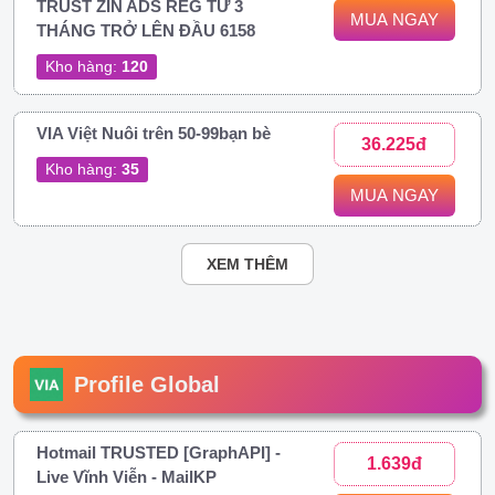
TRUST ZIN ADS REG TỪ 3
MUA NGAY
THÁNG TRỞ LÊN ĐẦU 6158
Kho hàng:
120
VIA Việt Nuôi trên 50-99bạn bè
36.225đ
Kho hàng:
35
MUA NGAY
XEM THÊM
Profile Global
Hotmail TRUSTED [GraphAPI] -
1.639đ
Live Vĩnh Viễn - MailKP