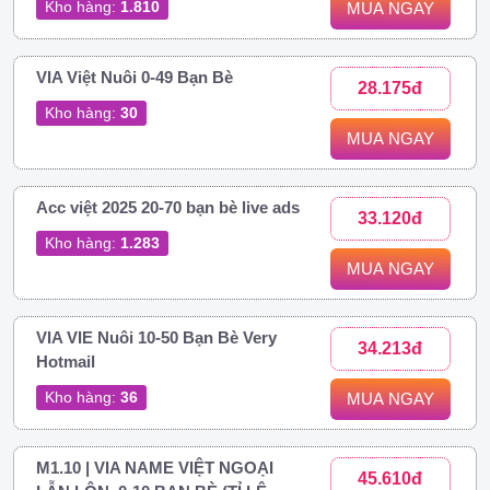
Kho hàng:
1.810
MUA NGAY
VIA Việt Nuôi 0-49 Bạn Bè
28.175đ
Kho hàng:
30
MUA NGAY
Acc việt 2025 20-70 bạn bè live ads
33.120đ
Kho hàng:
1.283
MUA NGAY
VIA VIE Nuôi 10-50 Bạn Bè Very
34.213đ
Hotmail
Kho hàng:
36
MUA NGAY
M1.10 | VIA NAME VIỆT NGOẠI
45.610đ