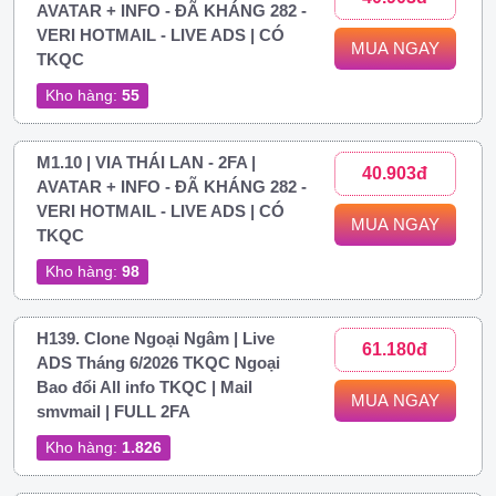
AVATAR + INFO - ĐÃ KHÁNG 282 -
VERI HOTMAIL - LIVE ADS | CÓ
MUA NGAY
TKQC
Kho hàng:
55
M1.10 | VIA THÁI LAN - 2FA |
40.903đ
AVATAR + INFO - ĐÃ KHÁNG 282 -
VERI HOTMAIL - LIVE ADS | CÓ
MUA NGAY
TKQC
Kho hàng:
98
H139. Clone Ngoại Ngâm | Live
61.180đ
ADS Tháng 6/2026 TKQC Ngoại
Bao đổi All info TKQC | Mail
MUA NGAY
smvmail | FULL 2FA
Kho hàng:
1.826