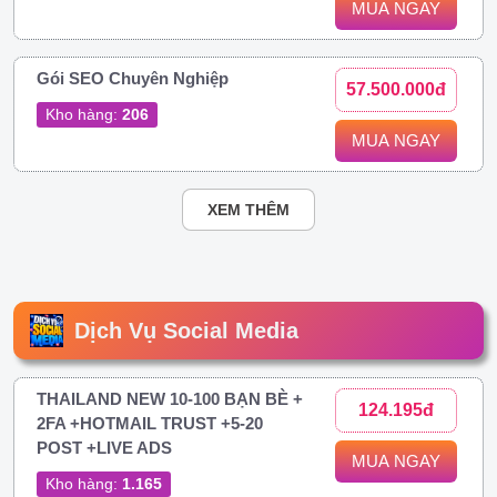
MUA NGAY
Gói SEO Chuyên Nghiệp
57.500.000đ
Kho hàng:
206
MUA NGAY
XEM THÊM
Dịch Vụ Social Media
THAILAND NEW 10-100 BẠN BÈ +
124.195đ
2FA +HOTMAIL TRUST +5-20
POST +LIVE ADS
MUA NGAY
Kho hàng:
1.165