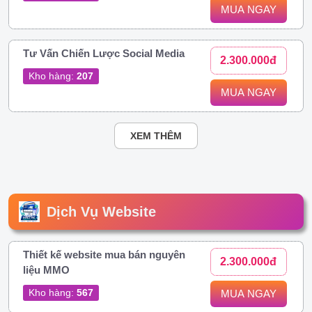
MUA NGAY
Tư Vấn Chiến Lược Social Media
2.300.000đ
Kho hàng:
207
MUA NGAY
XEM THÊM
Dịch Vụ Website
Thiết kế website mua bán nguyên
2.300.000đ
liệu MMO
Kho hàng:
567
MUA NGAY