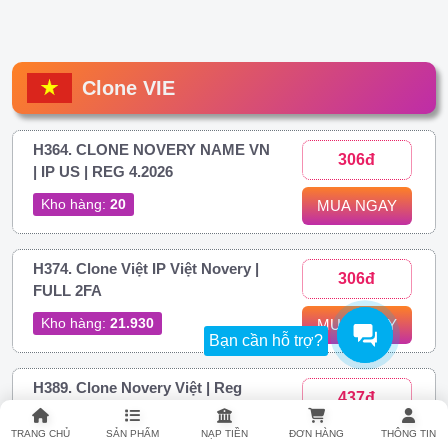
Clone VIE
H364. CLONE NOVERY NAME VN
306đ
| IP US | REG 4.2026
Kho hàng:
20
MUA NGAY
H374. Clone Việt IP Việt Novery |
306đ
FULL 2FA
Kho hàng:
21.930
MUA NGAY
Bạn cần hỗ trợ?
H389. Clone Novery Việt | Reg
437đ
Phone Android
TRANG CHỦ
SẢN PHẨM
NẠP TIỀN
ĐƠN HÀNG
THÔNG TIN
Kho hàng:
34.919
MUA NGAY