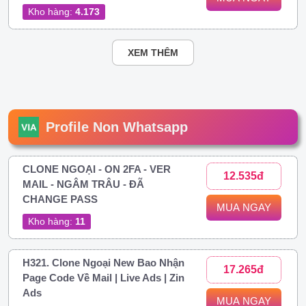
Kho hàng:
4.173
XEM THÊM
Profile Non Whatsapp
CLONE NGOẠI - ON 2FA - VER
12.535đ
MAIL - NGÂM TRÂU - ĐÃ
CHANGE PASS
MUA NGAY
Kho hàng:
11
H321. Clone Ngoại New Bao Nhận
17.265đ
Page Code Về Mail | Live Ads | Zin
Ads
MUA NGAY