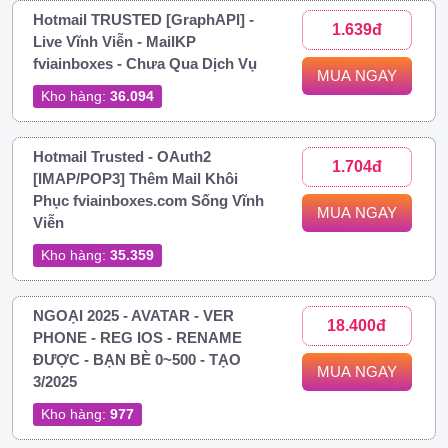
Hotmail TRUSTED [GraphAPI] -
1.639đ
Live Vĩnh Viễn - MailKP
fviainboxes - Chưa Qua Dịch Vụ
MUA NGAY
Kho hàng:
36.094
Hotmail Trusted - OAuth2
1.704đ
[IMAP/POP3] Thêm Mail Khôi
Phục fviainboxes.com Sống Vĩnh
MUA NGAY
Viễn
Kho hàng:
35.359
NGOẠI 2025 - AVATAR - VER
18.400đ
PHONE - REG IOS - RENAME
ĐƯỢC - BẠN BÈ 0~500 - TẠO
MUA NGAY
3/2025
Kho hàng:
977