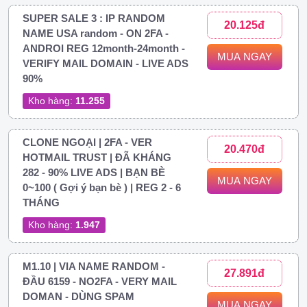
SUPER SALE 3 : IP RANDOM
20.125đ
NAME USA random - ON 2FA -
ANDROI REG 12month-24month -
MUA NGAY
VERIFY MAIL DOMAIN - LIVE ADS
90%
Kho hàng:
11.255
CLONE NGOẠI | 2FA - VER
20.470đ
HOTMAIL TRUST | ĐÃ KHÁNG
282 - 90% LIVE ADS | BẠN BÈ
MUA NGAY
0~100 ( Gợi ý bạn bè ) | REG 2 - 6
THÁNG
Kho hàng:
1.947
M1.10 | VIA NAME RANDOM -
27.891đ
ĐẦU 6159 - NO2FA - VERY MAIL
DOMAN - DÙNG SPAM
MUA NGAY