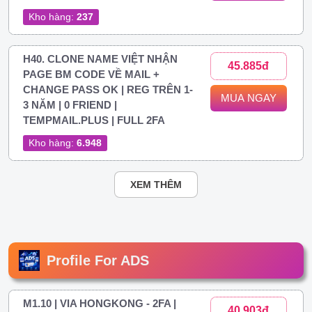
Kho hàng:
237
H40. CLONE NAME VIỆT NHẬN
45.885đ
PAGE BM CODE VỀ MAIL +
CHANGE PASS OK | REG TRÊN 1-
MUA NGAY
3 NĂM | 0 FRIEND |
TEMPMAIL.PLUS | FULL 2FA
Kho hàng:
6.948
XEM THÊM
Profile For ADS
M1.10 | VIA HONGKONG - 2FA |
40.903đ