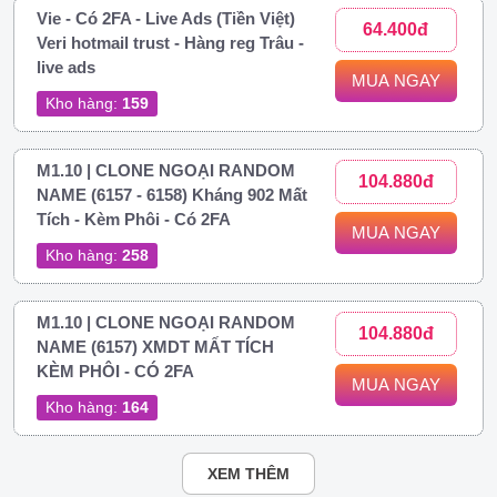
Vie - Có 2FA - Live Ads (Tiền Việt)
64.400đ
Veri hotmail trust - Hàng reg Trâu -
live ads
MUA NGAY
Kho hàng:
159
M1.10 | CLONE NGOẠI RANDOM
104.880đ
NAME (6157 - 6158) Kháng 902 Mất
Tích - Kèm Phôi - Có 2FA
MUA NGAY
Kho hàng:
258
M1.10 | CLONE NGOẠI RANDOM
104.880đ
NAME (6157) XMDT MẤT TÍCH
KÈM PHÔI - CÓ 2FA
MUA NGAY
Kho hàng:
164
XEM THÊM