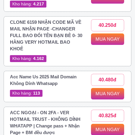
Kho hàng:
4.217
CLONE 6159 NHẬN CODE MÃ VỀ
40.250đ
MAIL NHẬN PAGE -CHANGER
FULL BAO ĐỔI TÊN BẠN BÈ 0- 30
MUA NGAY
HÀNG VERY HOTMAIL BAO
KHOẺ
Kho hàng:
4.162
Acc Name Us 2025 Mail Domain
40.480đ
Không Dính Whatsapp
Kho hàng:
113
MUA NGAY
ACC NGOẠI - ON 2FA - VER
40.825đ
HOTMAIL TRUST - KHÔNG DÍNH
WHATAPP | Change pass + Nhận
MUA NGAY
Page + BM đều được