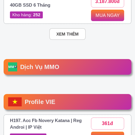
3.187.800đ
40GB SSD 6 Tháng
Kho hàng:
252
MUA NGAY
XEM THÊM
Dịch Vụ MMO
Profile VIE
H197. Acc Fb Novery Katana | Reg
361đ
Androi | IP Việt