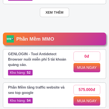
XEM THÊM
Phần Mềm MMO
GENLOGIN - Tool Antidetect
0đ
Browser nuôi miễn phí 5 tài khoản
quảng cáo.
MUA NGAY
Kho hàng:
52
Phần Mềm tăng traffic website và
575.000đ
seo top google
Kho hàng:
54
MUA NGAY