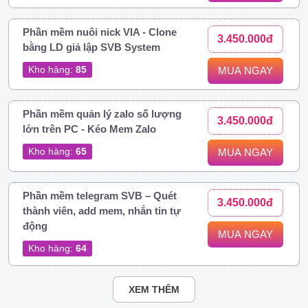
Phần mềm nuôi nick VIA - Clone
3.450.000đ
bằng LD giả lập SVB System
Kho hàng:
85
MUA NGAY
Phần mềm quản lý zalo số lượng
3.450.000đ
lớn trên PC - Kéo Mem Zalo
Kho hàng:
65
MUA NGAY
Phần mềm telegram SVB – Quét
3.450.000đ
thành viên, add mem, nhắn tin tự
động
MUA NGAY
Kho hàng:
64
XEM THÊM