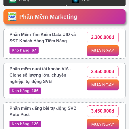
Phần Mềm Marketing
Phần Mềm Tìm Kiếm Data UID và
2.300.000đ
SĐT Khách Hàng Tiềm Năng
Kho hàng:
67
MUA NGAY
Phần mềm nuôi tài khoản VIA -
3.450.000đ
Clone số lượng lớn, chuyên
nghiệp, tự động SVB
MUA NGAY
Kho hàng:
186
Phần mềm đăng bài tự động SVB
3.450.000đ
Auto Post
Kho hàng:
126
MUA NGAY