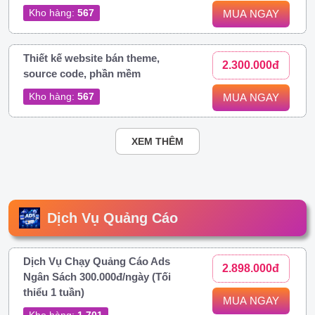
Kho hàng:
567
MUA NGAY
Thiết kế website bán theme,
2.300.000đ
source code, phần mềm
Kho hàng:
567
MUA NGAY
XEM THÊM
Dịch Vụ Quảng Cáo
Dịch Vụ Chạy Quảng Cáo Ads
2.898.000đ
Ngân Sách 300.000đ/ngày (Tối
thiểu 1 tuần)
MUA NGAY
Kho hàng:
1.701