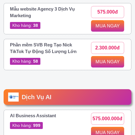
Mẫu website Agency 3 Dịch Vụ
575.000đ
Marketing
Kho hàng:
38
MUA NGAY
Phần mềm SVB Reg Tạo Nick
2.300.000đ
TikTok Tự Động Số Lượng Lớn
Kho hàng:
58
MUA NGAY
Dịch Vụ AI
AI Business Assistant
575.000.000đ
Kho hàng:
999
MUA NGAY