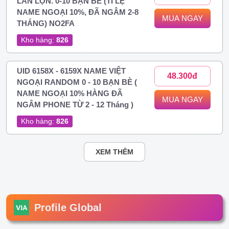
LẪN LỘN. 0-10 BẠN BÈ (TỈ LỆ
NAME NGOẠI 10%, ĐÃ NGÂM 2-8
MUA NGAY
THÁNG) NO2FA
Kho hàng:
826
UID 6158X - 6159X NAME VIỆT
48.300đ
NGOẠI RANDOM 0 - 10 BẠN BÈ (
NAME NGOẠI 10% HÀNG ĐÃ
MUA NGAY
NGÂM PHONE TỪ 2 - 12 Tháng )
Kho hàng:
826
XEM THÊM
Profile Global