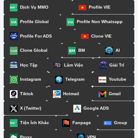
Dịch Vụ MMO
Profile VIE
Profile Global
Profile Non Whatsapp
Profile For ADS
Clone VIE
Clone Global
BM
AI
Học Tập
Làm Việc
Giải Trí
Instagram
Telegram
Youtube
Tiktok
Hotmail
Gmail
X (Twitter)
Google ADS
Tiện Ích Khác
Fanpage
Group
Proxy
VPN