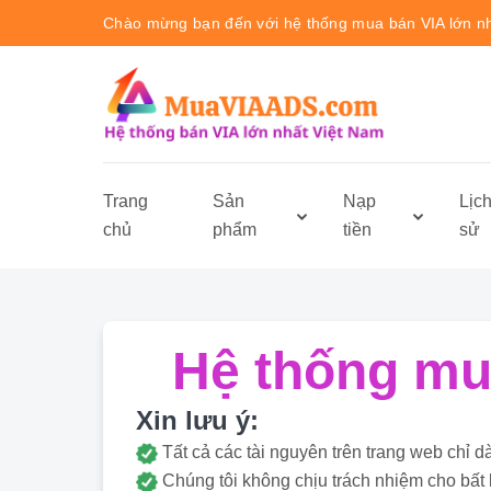
Chào mừng bạn đến với hệ thống mua bán VIA lớn n
Trang
Sản
Nạp
Lịc
chủ
phẩm
tiền
sử
Hệ thống mua
Xin lưu ý:
Tất cả các tài nguyên trên trang web ch
Chúng tôi không chịu trách nhiệm cho bất 