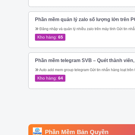
Phần mềm quản lý zalo số lượng lớn trên P
Đăng nhập và quản lý nhiều zalo trên máy tính Gửi tin nhắn hàng loạt trên zalo Gửi tin nhắn hàng loạt trên zalo theo danh bạ. Gửi tin nhắn zalo hàng loạt theo phân loại trên danh bạ. Gửi tin nhắn zalo hàng loạt, tự động vào các group. Gửi tin nhắn zalo tự động theo thành viên nhóm zalo nhanh chóng. Kết bạn zalo tự động số lượng lớn Phần mềm quản lý zalo còn giúp bạn tiếp cận hàng triệu khách hàng trên nền tảng 
Kho hàng:
65
Phần mềm telegram SVB – Quét thành viên,
Auto add mem group telegram Gửi tin nhắn hàng loạt trên telegram Qu
Kho hàng:
64
Phần Mềm Bản Quyền