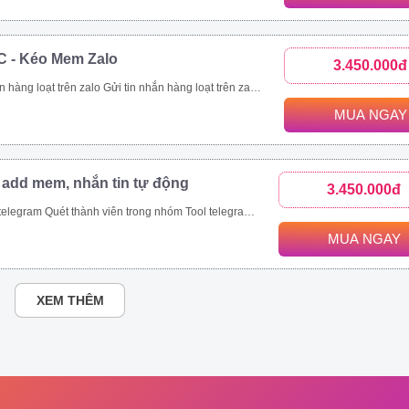
C - Kéo Mem Zalo
3.450.000đ
nhanh chóng. Kết bạn zalo hàng loạt là tính năng giúp bạn thực hiện mục tiêu này. Với tính năng kết bạn zalo này, bạn có thể Kết bạn zalo theo danh sách SĐT có sẵn. Kết bạn zalo hàng loạt theo thành viên nhóm Tăng thành viên nhóm zalo nhanh chóng Mời bạn bè tham gia nhóm zalo theo danh sách bạn bè. Mời bạn bè tham gia nhóm zalo theo số điện thoại có sẵn.
MUA NGAY
 add mem, nhắn tin tự động
3.450.000đ
ét thành viên trong nhóm Tool telegram join nhóm tự động
MUA NGAY
XEM THÊM