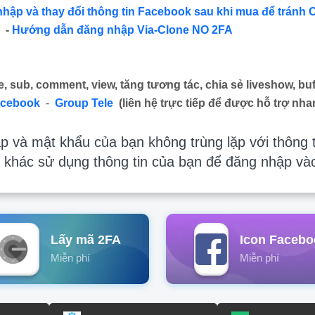
nhập và thay đổi thông tin Facebook sau khi mua để tránh 
-
Hướng dẫn đăng nhập Via-Clone NO 2FA
e, sub, comment, view, tăng tương tác, chia sẻ liveshow, buf
acebook
-
Group Tele
(liên hệ trực tiếp để được hỗ trợ nha
 và mật khẩu của bạn không trùng lặp với thông t
 khác sử dụng thông tin của bạn để đăng nhập và
Lấy mã 2FA
Icon Facebo
Miễn phí
Miễn phí