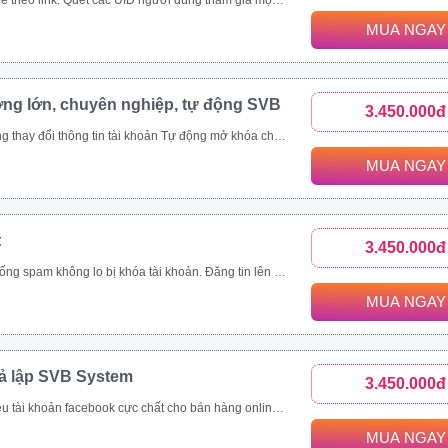
c bài viết trong group. Toàn bộ UID tương tác bài viết trên 1 page cộng đồng, page thương hiệu. Các bài viết được quét thường có lượng tương tác khủng. Ngoài đánh giá phản ứng người dùng (like/tym, giận dữ…), công cụ thu thập và phân tích comment khách hàng đưa ra đánh giá toàn diện nhất.
MUA NGAY
ợng lớn, chuyên nghiệp, tự động SVB
3.450.000đ
viết livestream, like page, follow theo uid Xây dựng và copy ảnh nội dung tài khoản đang nuôi theo 1 tài khoản mẫu
MUA NGAY
t
3.450.000đ
ách hàng, tiết kiệm thời gian hiệu quả Quản lí bài viết dễ dàng, thông minh Nhanh chóng đưa thông tin đến khách hàng trên nhiều kênh như group, fanpage, profile Là giải pháp marketing, quảng cáo, đăng tin bán hàng hoàn toàn tự động và chuyên nghiệp
MUA NGAY
iả lập SVB System
3.450.000đ
tự động Tự động tham gia nhóm Thiết lập tương tác nick tự động Seeding video livestream bán hàng online Tăng view, tăng mắt xem, comment, chia sẻ livestream Nhắn tin đến khách hàng tiềm năng tự động
MUA NGAY