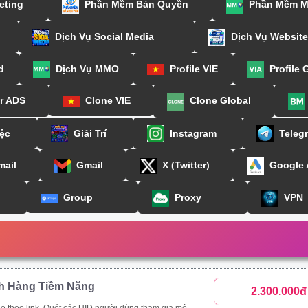
eting
Phần Mềm Bản Quyền
Phần Mềm 
Dịch Vụ Social Media
Dịch Vụ Website
d
Dịch Vụ MMO
Profile VIE
Profile 
or ADS
Clone VIE
Clone Global
ệc
Giải Trí
Instagram
Teleg
mail
Gmail
X (Twitter)
Google
Group
Proxy
VPN
h Hàng Tiềm Năng
2.300.000đ