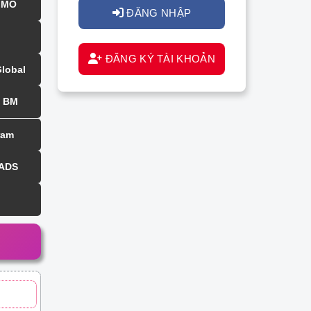
MMO
ĐĂNG NHẬP
ĐĂNG KÝ TÀI KHOẢN
Global
BM
ram
 ADS