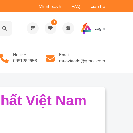
Chính sách
FAQ
Liên hệ
0
Login
Hotline
Email
0981282956
muaviaads@gmail.com
hất Việt Nam