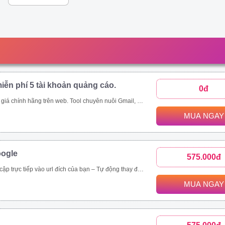
iễn phí 5 tài khoản quảng cáo.
0đ
p;amp;quot;mua rẻ\\\\\\\\\\\\\\\\\\\\\\\\\\\\\\\&amp;amp;quot; các tool tự động thông qua ứng dụng này - Auto đăng nhập gmail, auto nuôi mail, auto tạo tài khoản quảng cáo, auto add thẻ, auto kháng....
MUA NGAY
oogle
575.000đ
rình duyệt, hệ điều hành. – Chạy đa luồng (Mở nhiều cửa sổ cùng lúc) để tăng tốc độ SEO. Vĩnh viễn, bảo hành 1 đổi 1 tool Video demo : https://drive.google.com/drive/folders/1tPeGf4iXaQ1i7g7s_LQQlKB9Qcmt_-Cm
MUA NGAY