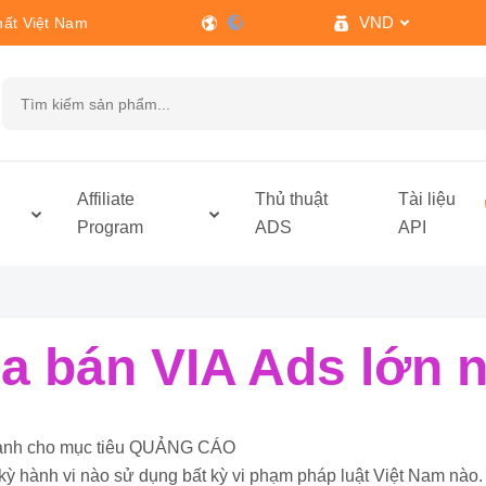
VND
hất Việt Nam
h
Affiliate
Thủ thuật
Tài liệu
Program
ADS
API
 bán VIA Ads lớn n
ỉ dành cho mục tiêu QUẢNG CÁO
kỳ hành vi nào sử dụng bất kỳ vi phạm pháp luật Việt Nam nào.