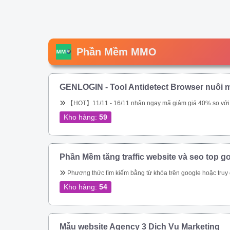
Phần Mềm MMO
GENLOGIN - Tool Antidetect Browser nuôi m
【HOT】11/11 - 16/11 nhận ngay mã giảm giá 40% so với giá chính hãng trên web. Tool chuyên nuôi Gmail, nuôi tài khoản Google Ads. Miễn phí 5 profile trọn đời. Sắp tới ae sẽ được tặng miễn phí, hoặc được \\\\\\\\\\\\\\\\\\\\\\\\\\\\\\\&am
Kho hàng:
59
Phần Mềm tăng traffic website và seo top g
Phương thức tìm kiếm bằng từ khóa trên google hoặc truy cập trực tiếp vào url đích của bạn – Tự động thay đổi địa chỉ IP – Tự động thay đổi Local IP – Giả lập được trên Mobile, Tablet, Laptop, Tablet bằng UserAgent và giả lập được trên mọi t
Kho hàng:
54
Mẫu website Agency 3 Dịch Vụ Marketing