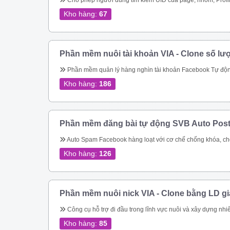
Cho phép người dùng tìm kiếm UID của page, nhóm, Profile theo link. Quét các UID người dùng tham gia một nhóm Quét ID bài viết của một nhóm Cho phép quét UID tương tác của một bài viết bất kỳ trong group Thực hiện tìm kiếm nhóm, tên nhóm, thành viên nhóm, trạng thái nhóm theo từ khóa Quét UID của người dùng đã thực hiện tương tác vào cá
Kho hàng:
67
Phần mềm nuôi tài khoản VIA - Clone số lư
Phần mềm quản lý hàng nghìn tài khoản Facebook Tự động thay đổi thông tin tài khoản Tự động mở khóa checkpoint Tự động seeding bài 
Kho hàng:
186
Phần mềm đăng bài tự động SVB Auto Pos
Auto Spam Facebook hàng loạt với cơ chế chống khóa, chống spam không lo bị khóa tài khoản. Đăng tin lên group, page, cmt group tự động nhanh chóng Spam inbox theo bạn bè, theo Uid. Giải quyết triệt để bài toán spam của Facebook Tiếp cận khách hàng tiềm năng nhanh chóng Dễ dàng chăm sóc kh
Kho hàng:
126
Phần mềm nuôi nick VIA - Clone bằng LD g
Công cụ hỗ trợ đi đầu trong lĩnh vực nuôi và xây dựng nhiêu tài khoản facebook cực chất cho bán hàng online Quản lý nuôi nick tự động 1 nick trên 1 điện thoại ảo riêng biệt Đăng bài, comment tự động lên các hội nhóm Quản lí bạn bè 
Kho hàng:
85