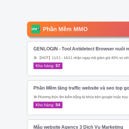
Phần Mềm MMO
GENLOGIN - Tool Antidetect Browser nuôi m
【HOT】11/11 - 16/11 nhận ngay mã giảm giá 40% so với giá chính hãng trên web. Tool chuyên nuôi Gmail, nuôi tài khoản Google Ads. Miễn phí 5 profile trọn đời. Sắp tới ae sẽ được tặng miễn phí, hoặc được \\\\\\\\\\\\\\\\\\\\\\\\\\\\\\\&am
Kho hàng:
57
Phần Mềm tăng traffic website và seo top g
Phương thức tìm kiếm bằng từ khóa trên google hoặc truy cập trực tiếp vào url đích của bạn – Tự động thay đổi địa chỉ IP – Tự động thay đổi Local IP – Giả lập được trên Mobile, Tablet, Laptop, Tablet bằng UserAgent và giả lập được trên mọi t
Kho hàng:
54
Mẫu website Agency 3 Dịch Vụ Marketing