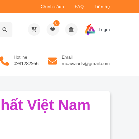
Chính sách
FAQ
Liên hệ
0
Login
Hotline
Email
0981282956
muaviaads@gmail.com
hất Việt Nam