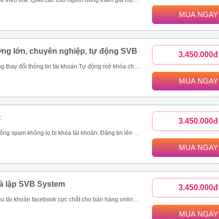
c bài viết trong group. Toàn bộ UID tương tác bài viết trên 1 page cộng đồng, page thương hiệu. Các bài viết được quét thường có lượng tương tác khủng. Ngoài đánh giá phản ứng người dùng (like/tym, giận dữ…), công cụ thu thập và phân tích comment khách hàng đưa ra đánh giá toàn diện nhất.
MUA NGAY
ợng lớn, chuyên nghiệp, tự động SVB
3.450.000đ
viết livestream, like page, follow theo uid Xây dựng và copy ảnh nội dung tài khoản đang nuôi theo 1 tài khoản mẫu
MUA NGAY
t
3.450.000đ
ách hàng, tiết kiệm thời gian hiệu quả Quản lí bài viết dễ dàng, thông minh Nhanh chóng đưa thông tin đến khách hàng trên nhiều kênh như group, fanpage, profile Là giải pháp marketing, quảng cáo, đăng tin bán hàng hoàn toàn tự động và chuyên nghiệp
MUA NGAY
iả lập SVB System
3.450.000đ
tự động Tự động tham gia nhóm Thiết lập tương tác nick tự động Seeding video livestream bán hàng online Tăng view, tăng mắt xem, comment, chia sẻ livestream Nhắn tin đến khách hàng tiềm năng tự động
MUA NGAY