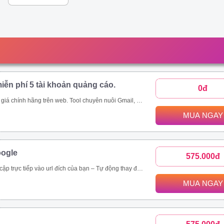
iễn phí 5 tài khoản quảng cáo.
0đ
p;amp;quot;mua rẻ\\\\\\\\\\\\\\\\\\\\\\\\\\\\\\\&amp;amp;quot; các tool tự động thông qua ứng dụng này - Auto đăng nhập gmail, auto nuôi mail, auto tạo tài khoản quảng cáo, auto add thẻ, auto kháng....
MUA NGAY
oogle
575.000đ
rình duyệt, hệ điều hành. – Chạy đa luồng (Mở nhiều cửa sổ cùng lúc) để tăng tốc độ SEO. Vĩnh viễn, bảo hành 1 đổi 1 tool Video demo : https://drive.google.com/drive/folders/1tPeGf4iXaQ1i7g7s_LQQlKB9Qcmt_-Cm
MUA NGAY