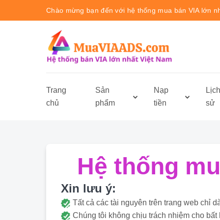
Chào mừng bạn đến với hệ thống mua bán VIA lớn n
Trang
Sản
Nạp
Lịc
chủ
phẩm
tiền
sử
Hệ thống mua
Xin lưu ý:
Tất cả các tài nguyên trên trang web ch
Chúng tôi không chịu trách nhiệm cho bất 