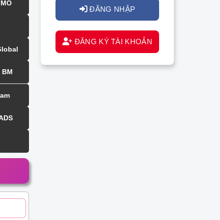
MMO
ĐĂNG NHẬP
ĐĂNG KÝ TÀI KHOẢN
Global
BM
ram
 ADS