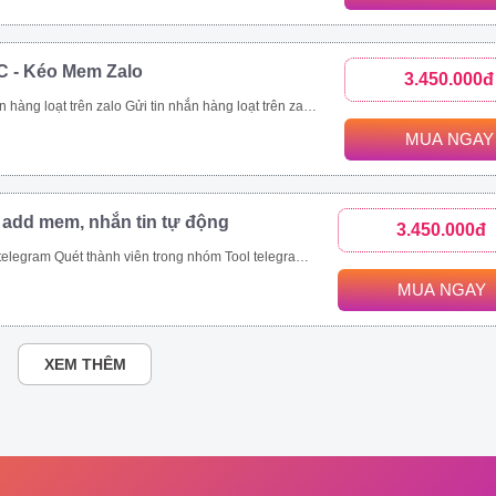
C - Kéo Mem Zalo
3.450.000đ
nhanh chóng. Kết bạn zalo hàng loạt là tính năng giúp bạn thực hiện mục tiêu này. Với tính năng kết bạn zalo này, bạn có thể Kết bạn zalo theo danh sách SĐT có sẵn. Kết bạn zalo hàng loạt theo thành viên nhóm Tăng thành viên nhóm zalo nhanh chóng Mời bạn bè tham gia nhóm zalo theo danh sách bạn bè. Mời bạn bè tham gia nhóm zalo theo số điện thoại có sẵn.
MUA NGAY
 add mem, nhắn tin tự động
3.450.000đ
ét thành viên trong nhóm Tool telegram join nhóm tự động
MUA NGAY
XEM THÊM