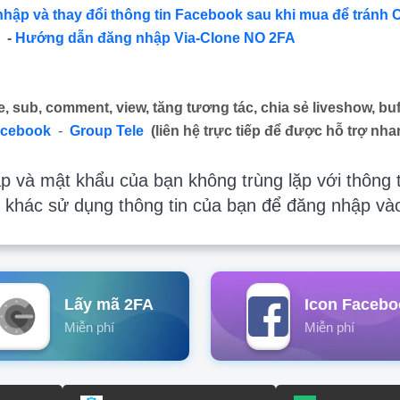
nhập và thay đổi thông tin Facebook sau khi mua để tránh 
-
Hướng dẫn đăng nhập Via-Clone NO 2FA
e, sub, comment, view, tăng tương tác, chia sẻ liveshow, buf
acebook
-
Group Tele
(liên hệ trực tiếp để được hỗ trợ nha
 và mật khẩu của bạn không trùng lặp với thông t
 khác sử dụng thông tin của bạn để đăng nhập và
Lấy mã 2FA
Icon Facebo
Miễn phí
Miễn phí