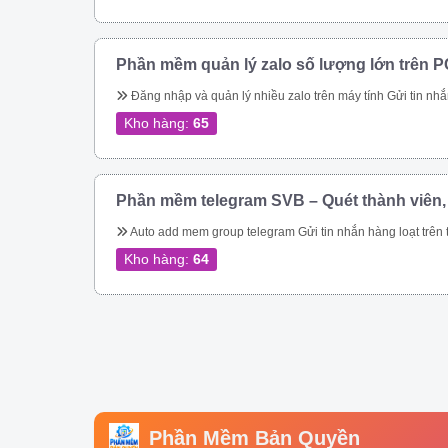
Phần mềm quản lý zalo số lượng lớn trên P
Đăng nhập và quản lý nhiều zalo trên máy tính Gửi tin nhắn hàng loạt trên zalo Gửi tin nhắn hàng loạt trên zalo theo danh bạ. Gửi tin nhắn zalo hàng loạt theo phân loại trên danh bạ. Gửi tin nhắn zalo hàng loạt, tự động vào các group. Gửi tin nhắn zalo tự động theo thành viên nhóm zalo nhanh chóng. Kết bạn zalo tự động số lượng lớn Phần mềm quản lý zalo còn giúp bạn tiếp cận hàng triệu khách hàng trên nền tảng 
Kho hàng:
65
Phần mềm telegram SVB – Quét thành viên,
Auto add mem group telegram Gửi tin nhắn hàng loạt trên telegram Qu
Kho hàng:
64
Phần Mềm Bản Quyền