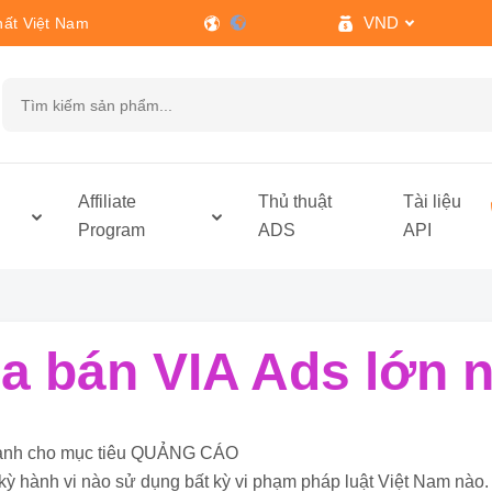
VND
hất Việt Nam
h
Affiliate
Thủ thuật
Tài liệu
Program
ADS
API
 bán VIA Ads lớn n
ỉ dành cho mục tiêu QUẢNG CÁO
kỳ hành vi nào sử dụng bất kỳ vi phạm pháp luật Việt Nam nào.