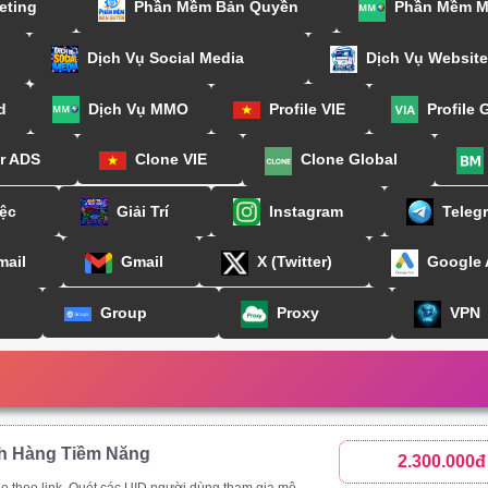
eting
Phần Mềm Bản Quyền
Phần Mềm 
Dịch Vụ Social Media
Dịch Vụ Website
d
Dịch Vụ MMO
Profile VIE
Profile 
or ADS
Clone VIE
Clone Global
ệc
Giải Trí
Instagram
Teleg
mail
Gmail
X (Twitter)
Google
Group
Proxy
VPN
h Hàng Tiềm Năng
2.300.000đ