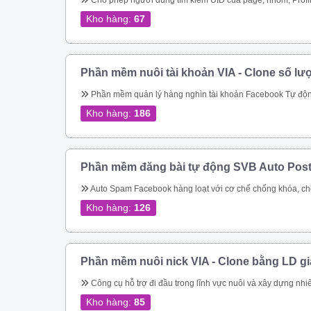
Cho phép người dùng tìm kiếm UID của page, nhóm, Profile theo link. Quét các UID người dùng tham gia một nhóm Quét ID bài viết của một nhóm Cho phép quét UID tương tác của một bài viết bất kỳ trong group Thực hiện tìm kiếm nhóm, tên nhóm, thành viên nhóm, trạng thái nhóm theo từ khóa Quét UID của người dùng đã thực hiện tương tác vào cá
Kho hàng:
67
Phần mềm nuôi tài khoản VIA - Clone số lư
Phần mềm quản lý hàng nghìn tài khoản Facebook Tự động thay đổi thông tin tài khoản Tự động mở khóa checkpoint Tự động seeding bài 
Kho hàng:
186
Phần mềm đăng bài tự động SVB Auto Pos
Auto Spam Facebook hàng loạt với cơ chế chống khóa, chống spam không lo bị khóa tài khoản. Đăng tin lên group, page, cmt group tự động nhanh chóng Spam inbox theo bạn bè, theo Uid. Giải quyết triệt để bài toán spam của Facebook Tiếp cận khách hàng tiềm năng nhanh chóng Dễ dàng chăm sóc kh
Kho hàng:
126
Phần mềm nuôi nick VIA - Clone bằng LD g
Công cụ hỗ trợ đi đầu trong lĩnh vực nuôi và xây dựng nhiêu tài khoản facebook cực chất cho bán hàng online Quản lý nuôi nick tự động 1 nick trên 1 điện thoại ảo riêng biệt Đăng bài, comment tự động lên các hội nhóm Quản lí bạn bè 
Kho hàng:
85