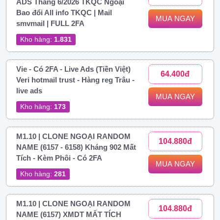
ADS Tháng 6/2026 TKQC Ngoại
Bao đổi All info TKQC | Mail
MUA NGAY
smvmail | FULL 2FA
Kho hàng:
1.831
Vie - Có 2FA - Live Ads (Tiền Việt)
64.400đ
Veri hotmail trust - Hàng reg Trâu -
live ads
MUA NGAY
Kho hàng:
173
M1.10 | CLONE NGOẠI RANDOM
104.880đ
NAME (6157 - 6158) Kháng 902 Mất
Tích - Kèm Phôi - Có 2FA
MUA NGAY
Kho hàng:
281
M1.10 | CLONE NGOẠI RANDOM
104.880đ
NAME (6157) XMDT MẤT TÍCH