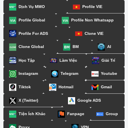
Dịch Vụ MMO
Profile VIE
Profile Global
Profile Non Whatsapp
Profile For ADS
Clone VIE
Clone Global
BM
AI
Học Tập
Làm Việc
Giải Trí
Instagram
Telegram
Youtube
Tiktok
Hotmail
Gmail
X (Twitter)
Google ADS
Tiện Ích Khác
Fanpage
Group
Proxy
VPN