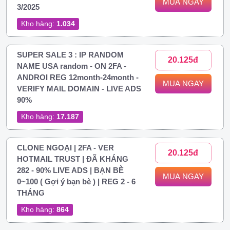
MUA NGAY
3/2025
Kho hàng:
1.034
SUPER SALE 3 : IP RANDOM
20.125đ
NAME USA random - ON 2FA -
ANDROI REG 12month-24month -
MUA NGAY
VERIFY MAIL DOMAIN - LIVE ADS
90%
Kho hàng:
17.187
CLONE NGOẠI | 2FA - VER
20.125đ
HOTMAIL TRUST | ĐÃ KHÁNG
282 - 90% LIVE ADS | BẠN BÈ
MUA NGAY
0~100 ( Gợi ý bạn bè ) | REG 2 - 6
THÁNG
Kho hàng:
864