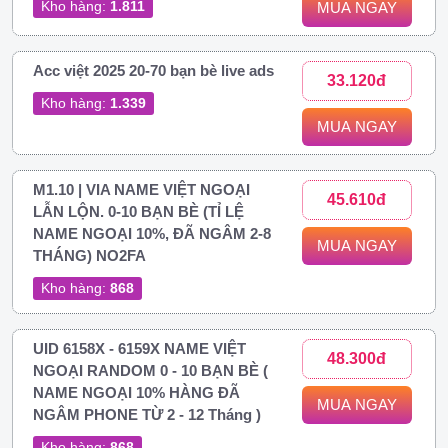
Kho hàng:
1.811
MUA NGAY
Acc việt 2025 20-70 bạn bè live ads
33.120đ
Kho hàng:
1.339
MUA NGAY
M1.10 | VIA NAME VIỆT NGOẠI
45.610đ
LẪN LỘN. 0-10 BẠN BÈ (TỈ LỆ
NAME NGOẠI 10%, ĐÃ NGÂM 2-8
MUA NGAY
THÁNG) NO2FA
Kho hàng:
868
UID 6158X - 6159X NAME VIỆT
48.300đ
NGOẠI RANDOM 0 - 10 BẠN BÈ (
NAME NGOẠI 10% HÀNG ĐÃ
MUA NGAY
NGÂM PHONE TỪ 2 - 12 Tháng )
Kho hàng:
868