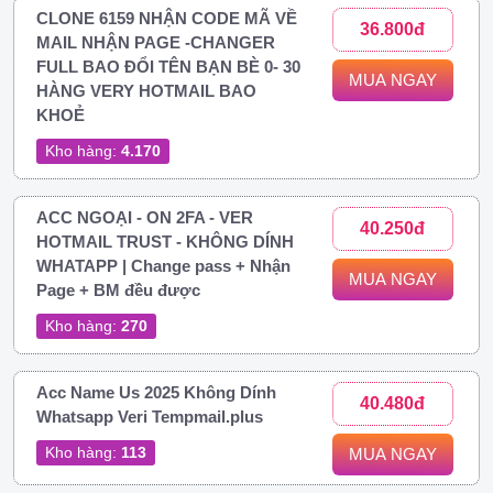
CLONE 6159 NHẬN CODE MÃ VỀ
36.800đ
MAIL NHẬN PAGE -CHANGER
FULL BAO ĐỔI TÊN BẠN BÈ 0- 30
MUA NGAY
HÀNG VERY HOTMAIL BAO
KHOẺ
Kho hàng:
4.170
ACC NGOẠI - ON 2FA - VER
40.250đ
HOTMAIL TRUST - KHÔNG DÍNH
WHATAPP | Change pass + Nhận
MUA NGAY
Page + BM đều được
Kho hàng:
270
Acc Name Us 2025 Không Dính
40.480đ
Whatsapp Veri Tempmail.plus
Kho hàng:
113
MUA NGAY