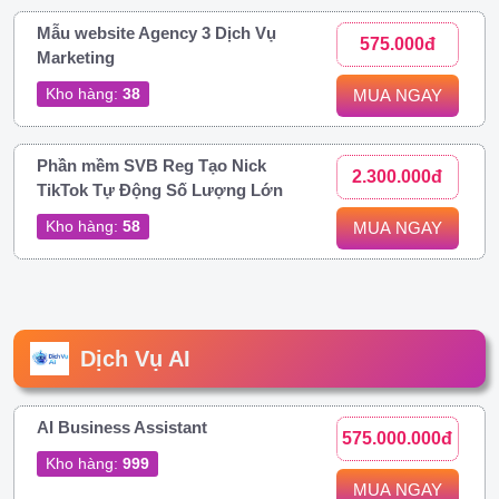
Mẫu website Agency 3 Dịch Vụ
575.000đ
Marketing
Kho hàng:
38
MUA NGAY
Phần mềm SVB Reg Tạo Nick
2.300.000đ
TikTok Tự Động Số Lượng Lớn
Kho hàng:
58
MUA NGAY
Dịch Vụ AI
AI Business Assistant
575.000.000đ
Kho hàng:
999
MUA NGAY