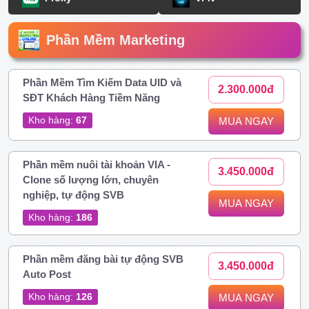
Phần Mềm Marketing
Phần Mềm Tìm Kiếm Data UID và
2.300.000đ
SĐT Khách Hàng Tiềm Năng
Kho hàng:
67
MUA NGAY
Phần mềm nuôi tài khoản VIA -
3.450.000đ
Clone số lượng lớn, chuyên
nghiệp, tự động SVB
MUA NGAY
Kho hàng:
186
Phần mềm đăng bài tự động SVB
3.450.000đ
Auto Post
Kho hàng:
126
MUA NGAY