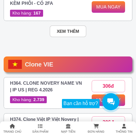
KÈM PHÔI - CÓ 2FA
MUA NGAY
Kho hàng:
167
XEM THÊM
Clone VIE
H364. CLONE NOVERY NAME VN
306đ
| IP US | REG 4.2026
Kho hàng:
2.739
MUA NGAY
Bạn cần hỗ trợ?
H374. Clone Việt IP Việt Novery |
306đ
FULL 2FA
TRANG CHỦ
SẢN PHẨM
NẠP TIỀN
ĐƠN HÀNG
THÔNG TIN
Kho hàng:
22.003