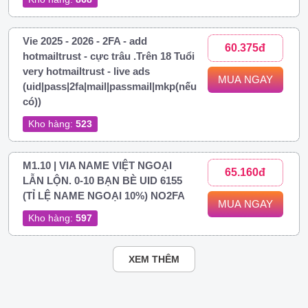
Vie 2025 - 2026 - 2FA - add
60.375đ
hotmailtrust - cực trâu .Trên 18 Tuổi
very hotmailtrust - live ads
MUA NGAY
(uid|pass|2fa|mail|passmail|mkp(nếu
có))
Kho hàng:
523
M1.10 | VIA NAME VIỆT NGOẠI
65.160đ
LẪN LỘN. 0-10 BẠN BÈ UID 6155
(TỈ LỆ NAME NGOẠI 10%) NO2FA
MUA NGAY
Kho hàng:
597
XEM THÊM