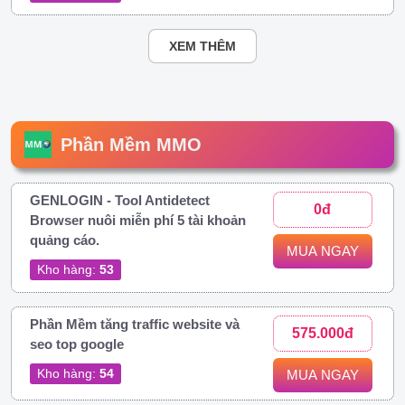
XEM THÊM
Phần Mềm MMO
GENLOGIN - Tool Antidetect
0đ
Browser nuôi miễn phí 5 tài khoản
quảng cáo.
MUA NGAY
Kho hàng:
53
Phần Mềm tăng traffic website và
575.000đ
seo top google
Kho hàng:
54
MUA NGAY