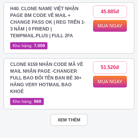
H40. CLONE NAME VIỆT NHẬN
45.885đ
PAGE BM CODE VỀ MAIL +
CHANGE PASS OK | REG TRÊN 1-
MUA NGAY
3 NĂM | 0 FRIEND |
TEMPMAIL.PLUS | FULL 2FA
Kho hàng:
7.009
CLONE 6159 NHẬN CODE MÃ VỀ
51.520đ
MAIL NHẬN PAGE -CHANGER
FULL BAO ĐỔI TÊN BẠN BÈ 30+
MUA NGAY
HÀNG VERY HOTMAIL BAO
KHOẺ
Kho hàng:
968
XEM THÊM