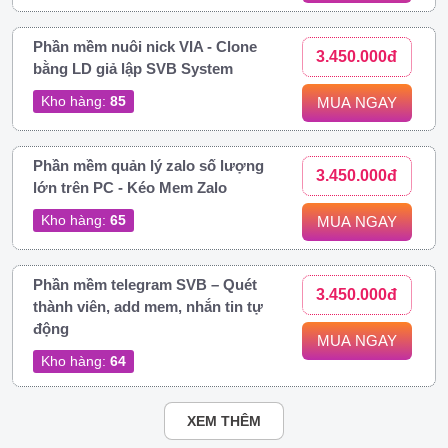
Phần mềm nuôi nick VIA - Clone
3.450.000đ
bằng LD giả lập SVB System
Kho hàng:
85
MUA NGAY
Phần mềm quản lý zalo số lượng
3.450.000đ
lớn trên PC - Kéo Mem Zalo
Kho hàng:
65
MUA NGAY
Phần mềm telegram SVB – Quét
3.450.000đ
thành viên, add mem, nhắn tin tự
động
MUA NGAY
Kho hàng:
64
XEM THÊM