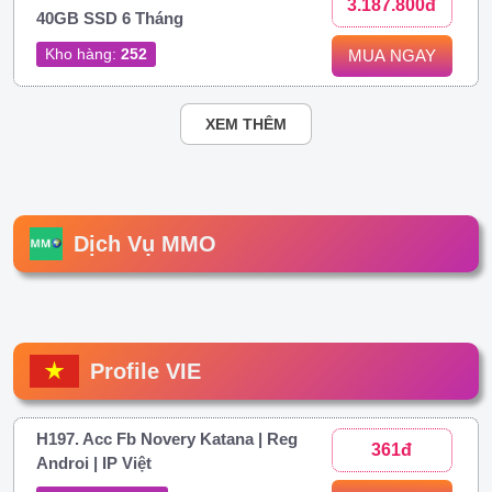
3.187.800đ
40GB SSD 6 Tháng
Kho hàng:
252
MUA NGAY
XEM THÊM
Dịch Vụ MMO
Profile VIE
H197. Acc Fb Novery Katana | Reg
361đ
Androi | IP Việt