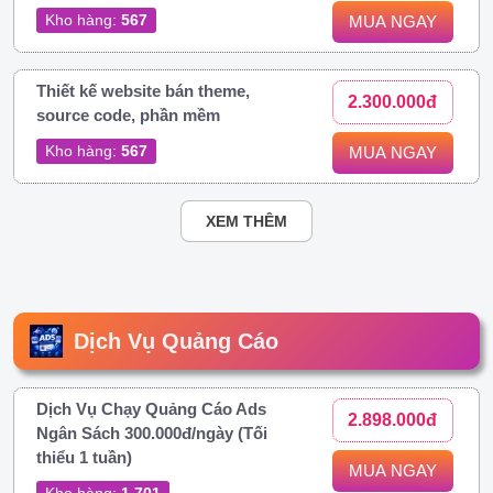
Kho hàng:
567
MUA NGAY
Thiết kế website bán theme,
2.300.000đ
source code, phần mềm
Kho hàng:
567
MUA NGAY
XEM THÊM
Dịch Vụ Quảng Cáo
Dịch Vụ Chạy Quảng Cáo Ads
2.898.000đ
Ngân Sách 300.000đ/ngày (Tối
thiểu 1 tuần)
MUA NGAY
Kho hàng:
1.701