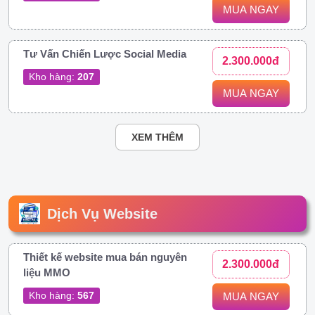
MUA NGAY
Tư Vấn Chiến Lược Social Media
2.300.000đ
Kho hàng:
207
MUA NGAY
XEM THÊM
Dịch Vụ Website
Thiết kế website mua bán nguyên
2.300.000đ
liệu MMO
Kho hàng:
567
MUA NGAY