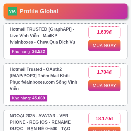
Profile Global
Hotmail TRUSTED [GraphAPI] -
1.639đ
Live Vĩnh Viễn - MailKP
fviainboxes - Chưa Qua Dịch Vụ
MUA NGAY
Kho hàng:
36.522
Hotmail Trusted - OAuth2
1.704đ
[IMAP/POP3] Thêm Mail Khôi
Phục fviainboxes.com Sống Vĩnh
MUA NGAY
Viễn
Kho hàng:
45.069
NGOẠI 2025 - AVATAR - VER
18.170đ
PHONE - REG IOS - RENAME
ĐƯỢC - BẠN BÈ 0~500 - TẠO