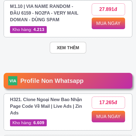
M1.10 | VIA NAME RANDOM -
27.891đ
ĐẦU 6159 - NO2FA - VERY MAIL
DOMAN - DÙNG SPAM
MUA NGAY
Kho hàng:
4.213
XEM THÊM
Profile Non Whatsapp
H321. Clone Ngoại New Bao Nhận
17.265đ
Page Code Về Mail | Live Ads | Zin
Ads
MUA NGAY
Kho hàng:
6.609