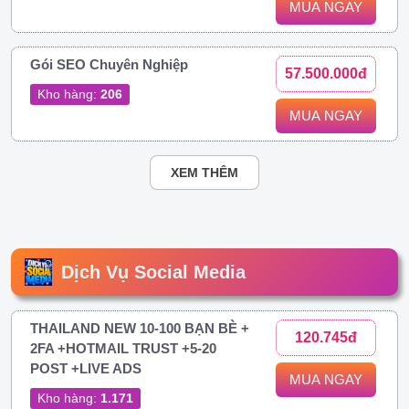
MUA NGAY
Gói SEO Chuyên Nghiệp
57.500.000đ
Kho hàng:
206
MUA NGAY
XEM THÊM
Dịch Vụ Social Media
THAILAND NEW 10-100 BẠN BÈ +
120.745đ
2FA +HOTMAIL TRUST +5-20
POST +LIVE ADS
MUA NGAY
Kho hàng:
1.171