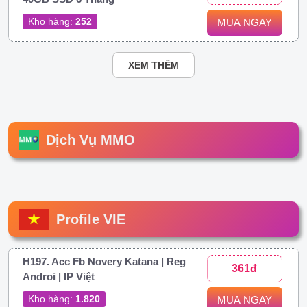
Kho hàng:
252
MUA NGAY
XEM THÊM
Dịch Vụ MMO
Profile VIE
H197. Acc Fb Novery Katana | Reg
361đ
Androi | IP Việt
Kho hàng:
1.820
MUA NGAY