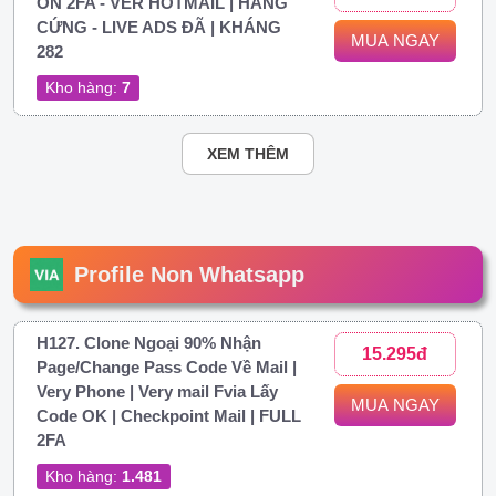
ON 2FA - VER HOTMAIL | HÀNG
CỨNG - LIVE ADS ĐÃ | KHÁNG
MUA NGAY
282
Kho hàng:
7
XEM THÊM
Profile Non Whatsapp
H127. Clone Ngoại 90% Nhận
15.295đ
Page/Change Pass Code Về Mail |
Very Phone | Very mail Fvia Lấy
MUA NGAY
Code OK | Checkpoint Mail | FULL
2FA
Kho hàng:
1.481