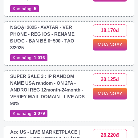
Kho hàng:
5
NGOẠI 2025 - AVATAR - VER
18.170đ
PHONE - REG IOS - RENAME
ĐƯỢC - BẠN BÈ 0~500 - TẠO
MUA NGAY
3/2025
Kho hàng:
1.016
SUPER SALE 3 : IP RANDOM
20.125đ
NAME USA random - ON 2FA -
ANDROI REG 12month-24month -
MUA NGAY
VERIFY MAIL DOMAIN - LIVE ADS
90%
Kho hàng:
3.079
Acc US - LIVE MARKETPLACE |
26.220đ