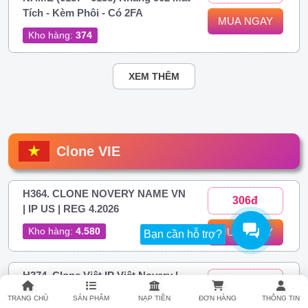
Tích - Kèm Phôi - Có 2FA
MUA NGAY
Kho hàng:
374
XEM THÊM
Clone VIE
H364. CLONE NOVERY NAME VN
306đ
| IP US | REG 4.2026
Kho hàng:
4.580
MUA NGAY
Bạn cần hỗ trợ?
H374. Clone Việt IP Việt Novery |
306đ
FULL 2FA
TRANG CHỦ
SẢN PHẨM
NẠP TIỀN
ĐƠN HÀNG
THÔNG TIN