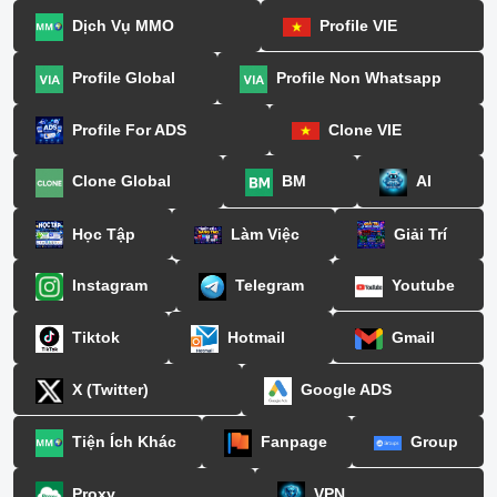
Dịch Vụ MMO
Profile VIE
Profile Global
Profile Non Whatsapp
Profile For ADS
Clone VIE
Clone Global
BM
AI
Học Tập
Làm Việc
Giải Trí
Instagram
Telegram
Youtube
Tiktok
Hotmail
Gmail
X (Twitter)
Google ADS
Tiện Ích Khác
Fanpage
Group
Proxy
VPN