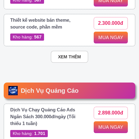
MUA NGAY
Thiết kế website bán theme,
2.300.000đ
source code, phần mềm
Kho hàng:
567
MUA NGAY
XEM THÊM
Dịch Vụ Quảng Cáo
Dịch Vụ Chạy Quảng Cáo Ads
2.898.000đ
Ngân Sách 300.000đ/ngày (Tối
thiểu 1 tuần)
MUA NGAY
Kho hàng:
1.701