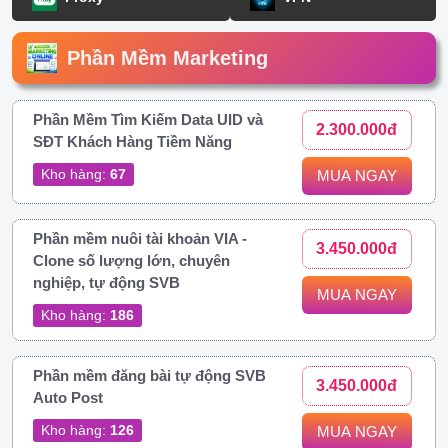
Phần Mềm Marketing
Phần Mềm Tìm Kiếm Data UID và
2.300.000đ
SĐT Khách Hàng Tiềm Năng
Kho hàng:
67
MUA NGAY
Phần mềm nuôi tài khoản VIA -
3.450.000đ
Clone số lượng lớn, chuyên
nghiệp, tự động SVB
MUA NGAY
Kho hàng:
186
Phần mềm đăng bài tự động SVB
3.450.000đ
Auto Post
Kho hàng:
126
MUA NGAY