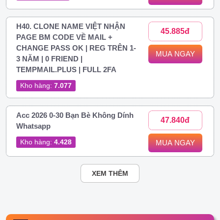
H40. CLONE NAME VIỆT NHẬN
45.885đ
PAGE BM CODE VỀ MAIL +
CHANGE PASS OK | REG TRÊN 1-
MUA NGAY
3 NĂM | 0 FRIEND |
TEMPMAIL.PLUS | FULL 2FA
Kho hàng:
7.077
Acc 2026 0-30 Bạn Bè Không Dính
47.840đ
Whatsapp
Kho hàng:
4.428
MUA NGAY
XEM THÊM