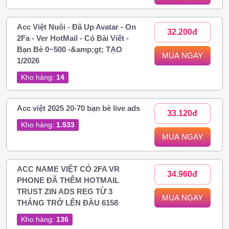
Acc Việt Nuôi - Đã Up Avatar - On
32.200đ
2Fa - Ver HotMail - Có Bài Viết -
Bạn Bè 0~500 -&amp;gt; TẠO
MUA NGAY
1/2026
Kho hàng:
14
Acc việt 2025 20-70 bạn bè live ads
33.120đ
Kho hàng:
1.533
MUA NGAY
ACC NAME VIỆT CÓ 2FA VR
34.960đ
PHONE ĐÃ THÊM HOTMAIL
TRUST ZIN ADS REG TỪ 3
MUA NGAY
THÁNG TRỞ LÊN ĐẦU 6158
Kho hàng:
136