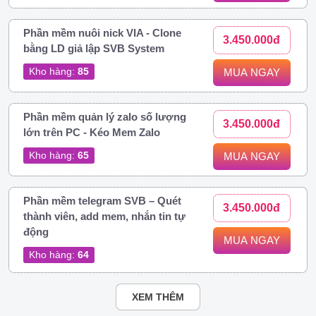
Phần mềm nuôi nick VIA - Clone
3.450.000đ
bằng LD giả lập SVB System
Kho hàng:
85
MUA NGAY
Phần mềm quản lý zalo số lượng
3.450.000đ
lớn trên PC - Kéo Mem Zalo
Kho hàng:
65
MUA NGAY
Phần mềm telegram SVB – Quét
3.450.000đ
thành viên, add mem, nhắn tin tự
động
MUA NGAY
Kho hàng:
64
XEM THÊM