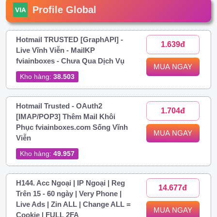
Profile Global
Hotmail TRUSTED [GraphAPI] -
1.639đ
Live Vĩnh Viễn - MailKP
fviainboxes - Chưa Qua Dịch Vụ
MUA NGAY
Kho hàng:
38.503
Hotmail Trusted - OAuth2
1.704đ
[IMAP/POP3] Thêm Mail Khôi
Phục fviainboxes.com Sống Vĩnh
MUA NGAY
Viễn
Kho hàng:
49.957
H144. Acc Ngoại | IP Ngoại | Reg
14.677đ
Trên 15 - 60 ngày | Very Phone |
Live Ads | Zin ALL | Change ALL =
MUA NGAY
Cookie | FULL 2FA