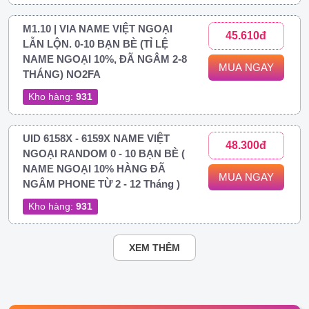
M1.10 | VIA NAME VIỆT NGOẠI
45.610đ
LẪN LỘN. 0-10 BẠN BÈ (TỈ LỆ
NAME NGOẠI 10%, ĐÃ NGÂM 2-8
MUA NGAY
THÁNG) NO2FA
Kho hàng:
931
UID 6158X - 6159X NAME VIỆT
48.300đ
NGOẠI RANDOM 0 - 10 BẠN BÈ (
NAME NGOẠI 10% HÀNG ĐÃ
MUA NGAY
NGÂM PHONE TỪ 2 - 12 Tháng )
Kho hàng:
931
XEM THÊM