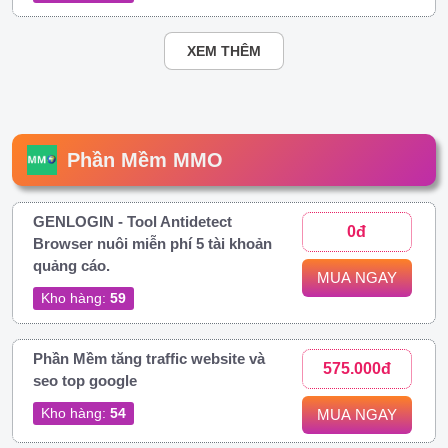
XEM THÊM
Phần Mềm MMO
GENLOGIN - Tool Antidetect
0đ
Browser nuôi miễn phí 5 tài khoản
quảng cáo.
MUA NGAY
Kho hàng:
59
Phần Mềm tăng traffic website và
575.000đ
seo top google
Kho hàng:
54
MUA NGAY