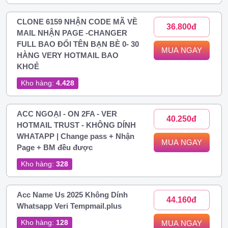
CLONE 6159 NHẬN CODE MÃ VỀ
36.800đ
MAIL NHẬN PAGE -CHANGER
FULL BAO ĐỔI TÊN BẠN BÈ 0- 30
MUA NGAY
HÀNG VERY HOTMAIL BAO
KHOẺ
Kho hàng:
4.428
ACC NGOẠI - ON 2FA - VER
40.250đ
HOTMAIL TRUST - KHÔNG DÍNH
WHATAPP | Change pass + Nhận
MUA NGAY
Page + BM đều được
Kho hàng:
328
Acc Name Us 2025 Không Dính
44.160đ
Whatsapp Veri Tempmail.plus
Kho hàng:
128
MUA NGAY