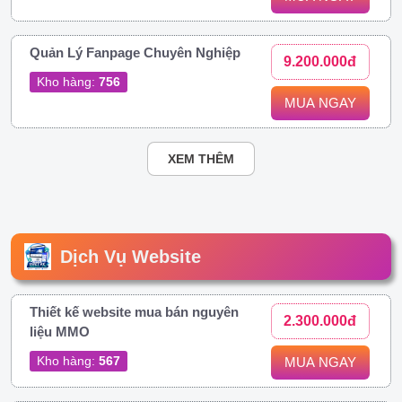
Quản Lý Fanpage Chuyên Nghiệp
9.200.000đ
Kho hàng:
756
MUA NGAY
XEM THÊM
Dịch Vụ Website
Thiết kế website mua bán nguyên
2.300.000đ
liệu MMO
Kho hàng:
567
MUA NGAY