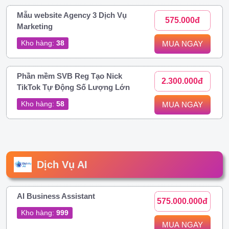
Mẫu website Agency 3 Dịch Vụ
575.000đ
Marketing
Kho hàng:
38
MUA NGAY
Phần mềm SVB Reg Tạo Nick
2.300.000đ
TikTok Tự Động Số Lượng Lớn
Kho hàng:
58
MUA NGAY
Dịch Vụ AI
AI Business Assistant
575.000.000đ
Kho hàng:
999
MUA NGAY