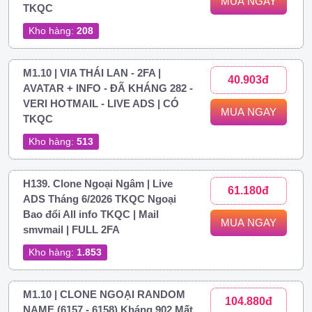
MUA NGAY
TKQC
Kho hàng:
208
M1.10 | VIA THÁI LAN - 2FA |
40.903đ
AVATAR + INFO - ĐÃ KHÁNG 282 -
VERI HOTMAIL - LIVE ADS | CÓ
MUA NGAY
TKQC
Kho hàng:
513
H139. Clone Ngoại Ngâm | Live
61.180đ
ADS Tháng 6/2026 TKQC Ngoại
Bao đổi All info TKQC | Mail
MUA NGAY
smvmail | FULL 2FA
Kho hàng:
1.853
M1.10 | CLONE NGOẠI RANDOM
104.880đ
NAME (6157 - 6158) Kháng 902 Mất