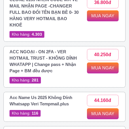
36.800đ
MAIL NHẬN PAGE -CHANGER
FULL BAO ĐỔI TÊN BẠN BÈ 0- 30
MUA NGAY
HÀNG VERY HOTMAIL BAO
KHOẺ
Kho hàng:
4.303
ACC NGOẠI - ON 2FA - VER
40.250đ
HOTMAIL TRUST - KHÔNG DÍNH
WHATAPP | Change pass + Nhận
MUA NGAY
Page + BM đều được
Kho hàng:
281
Acc Name Us 2025 Không Dính
44.160đ
Whatsapp Veri Tempmail.plus
Kho hàng:
116
MUA NGAY