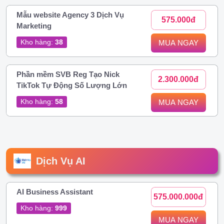
Mẫu website Agency 3 Dịch Vụ
575.000đ
Marketing
Kho hàng:
38
MUA NGAY
Phần mềm SVB Reg Tạo Nick
2.300.000đ
TikTok Tự Động Số Lượng Lớn
Kho hàng:
58
MUA NGAY
Dịch Vụ AI
AI Business Assistant
575.000.000đ
Kho hàng:
999
MUA NGAY