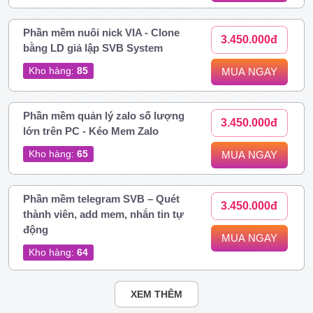
Phần mềm nuôi nick VIA - Clone
3.450.000đ
bằng LD giả lập SVB System
Kho hàng:
85
MUA NGAY
Phần mềm quản lý zalo số lượng
3.450.000đ
lớn trên PC - Kéo Mem Zalo
Kho hàng:
65
MUA NGAY
Phần mềm telegram SVB – Quét
3.450.000đ
thành viên, add mem, nhắn tin tự
động
MUA NGAY
Kho hàng:
64
XEM THÊM