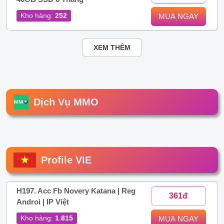
Kho hàng:
252
MUA NGAY
XEM THÊM
Dịch Vụ MMO
Profile VIE
H197. Acc Fb Novery Katana | Reg
361đ
Androi | IP Việt
Kho hàng:
1.815
MUA NGAY