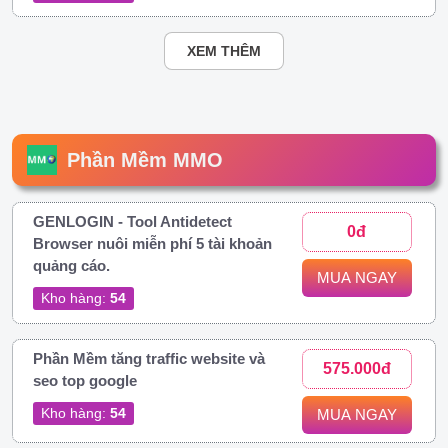
XEM THÊM
Phần Mềm MMO
GENLOGIN - Tool Antidetect
0đ
Browser nuôi miễn phí 5 tài khoản
quảng cáo.
MUA NGAY
Kho hàng:
54
Phần Mềm tăng traffic website và
575.000đ
seo top google
Kho hàng:
54
MUA NGAY