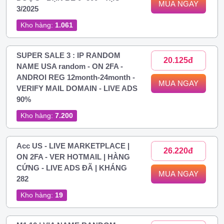
MUA NGAY
3/2025
Kho hàng:
1.061
SUPER SALE 3 : IP RANDOM
20.125đ
NAME USA random - ON 2FA -
ANDROI REG 12month-24month -
MUA NGAY
VERIFY MAIL DOMAIN - LIVE ADS
90%
Kho hàng:
7.200
Acc US - LIVE MARKETPLACE |
26.220đ
ON 2FA - VER HOTMAIL | HÀNG
CỨNG - LIVE ADS ĐÃ | KHÁNG
MUA NGAY
282
Kho hàng:
19