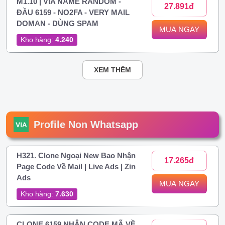
M1.10 | VIA NAME RANDOM -
27.891đ
ĐẦU 6159 - NO2FA - VERY MAIL
DOMAN - DÙNG SPAM
MUA NGAY
Kho hàng:
4.240
XEM THÊM
Profile Non Whatsapp
H321. Clone Ngoại New Bao Nhận
17.265đ
Page Code Về Mail | Live Ads | Zin
Ads
MUA NGAY
Kho hàng:
7.630
CLONE 6159 NHẬN CODE MÃ VỀ