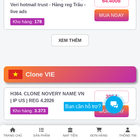
64.400đ
Veri hotmail trust - Hàng reg Trâu -
live ads
MUA NGAY
Kho hàng:
178
XEM THÊM
Clone VIE
H364. CLONE NOVERY NAME VN
306đ
| IP US | REG 4.2026
Bạn cần hỗ trợ?
Kho hàng:
3.373
MUA NGAY
H374. Clone Việt IP Việt Novery |
306đ
TRANG CHỦ
SẢN PHẨM
NẠP TIỀN
ĐƠN HÀNG
THÔNG TIN
FULL 2FA