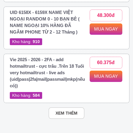
UID 6158X - 6159X NAME VIỆT
48.300đ
NGOẠI RANDOM 0 - 10 BẠN BÈ (
NAME NGOẠI 10% HÀNG ĐÃ
MUA NGAY
NGÂM PHONE TỪ 2 - 12 Tháng )
Kho hàng:
910
Vie 2025 - 2026 - 2FA - add
60.375đ
hotmailtrust - cực trâu .Trên 18 Tuổi
very hotmailtrust - live ads
MUA NGAY
(uid|pass|2fa|mail|passmail|mkp(nếu
có))
Kho hàng:
584
XEM THÊM