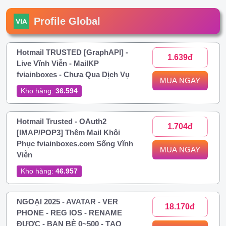
Profile Global
Hotmail TRUSTED [GraphAPI] -
1.639đ
Live Vĩnh Viễn - MailKP
fviainboxes - Chưa Qua Dịch Vụ
MUA NGAY
Kho hàng:
36.594
Hotmail Trusted - OAuth2
1.704đ
[IMAP/POP3] Thêm Mail Khôi
Phục fviainboxes.com Sống Vĩnh
MUA NGAY
Viễn
Kho hàng:
46.957
NGOẠI 2025 - AVATAR - VER
18.170đ
PHONE - REG IOS - RENAME
ĐƯỢC - BẠN BÈ 0~500 - TẠO