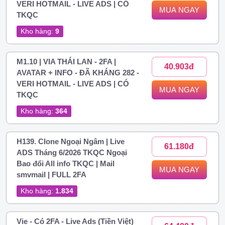
VERI HOTMAIL - LIVE ADS | CÓ
MUA NGAY
TKQC
Kho hàng:
9
M1.10 | VIA THÁI LAN - 2FA |
40.903đ
AVATAR + INFO - ĐÃ KHÁNG 282 -
VERI HOTMAIL - LIVE ADS | CÓ
MUA NGAY
TKQC
Kho hàng:
364
H139. Clone Ngoại Ngâm | Live
61.180đ
ADS Tháng 6/2026 TKQC Ngoại
Bao đổi All info TKQC | Mail
MUA NGAY
smvmail | FULL 2FA
Kho hàng:
1.834
Vie - Có 2FA - Live Ads (Tiền Việt)