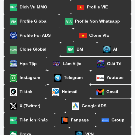
Dịch Vụ MMO
Profile VIE
Profile Global
Profile Non Whatsapp
Profile For ADS
Clone VIE
Clone Global
BM
AI
Học Tập
Làm Việc
Giải Trí
Instagram
Telegram
Youtube
Tiktok
Hotmail
Gmail
X (Twitter)
Google ADS
Tiện Ích Khác
Fanpage
Group
Proxy
VPN