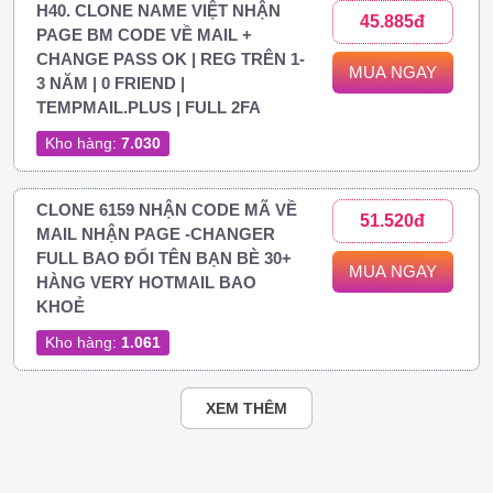
H40. CLONE NAME VIỆT NHẬN
45.885đ
PAGE BM CODE VỀ MAIL +
CHANGE PASS OK | REG TRÊN 1-
MUA NGAY
3 NĂM | 0 FRIEND |
TEMPMAIL.PLUS | FULL 2FA
Kho hàng:
7.030
CLONE 6159 NHẬN CODE MÃ VỀ
51.520đ
MAIL NHẬN PAGE -CHANGER
FULL BAO ĐỔI TÊN BẠN BÈ 30+
MUA NGAY
HÀNG VERY HOTMAIL BAO
KHOẺ
Kho hàng:
1.061
XEM THÊM