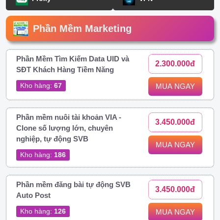
Phần Mềm Marketing
Phần Mềm Tìm Kiếm Data UID và
2.300.000đ
SĐT Khách Hàng Tiềm Năng
Kho hàng:
67
MUA NGAY
Phần mềm nuôi tài khoản VIA -
3.450.000đ
Clone số lượng lớn, chuyên
nghiệp, tự động SVB
MUA NGAY
Kho hàng:
186
Phần mềm đăng bài tự động SVB
3.450.000đ
Auto Post
Kho hàng:
126
MUA NGAY