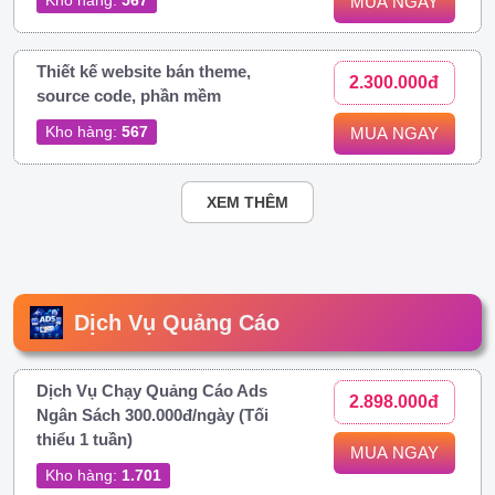
MUA NGAY
Thiết kế website bán theme,
2.300.000đ
source code, phần mềm
Kho hàng:
567
MUA NGAY
XEM THÊM
Dịch Vụ Quảng Cáo
Dịch Vụ Chạy Quảng Cáo Ads
2.898.000đ
Ngân Sách 300.000đ/ngày (Tối
thiểu 1 tuần)
MUA NGAY
Kho hàng:
1.701