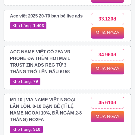
Acc việt 2025 20-70 bạn bè live ads
33.120đ
Kho hàng:
1.403
MUA NGAY
ACC NAME VIỆT CÓ 2FA VR
34.960đ
PHONE ĐÃ THÊM HOTMAIL
TRUST ZIN ADS REG TỪ 3
MUA NGAY
THÁNG TRỞ LÊN ĐẦU 6158
Kho hàng:
79
M1.10 | VIA NAME VIỆT NGOẠI
45.610đ
LẪN LỘN. 0-10 BẠN BÈ (TỈ LỆ
NAME NGOẠI 10%, ĐÃ NGÂM 2-8
MUA NGAY
THÁNG) NO2FA
Kho hàng:
910