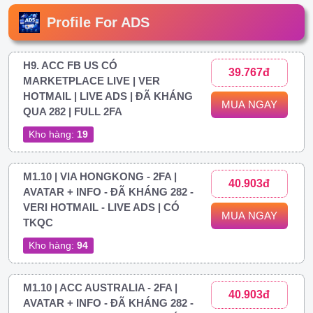
Profile For ADS
H9. ACC FB US CÓ
39.767đ
MARKETPLACE LIVE | VER
HOTMAIL | LIVE ADS | ĐÃ KHÁNG
MUA NGAY
QUA 282 | FULL 2FA
Kho hàng:
19
M1.10 | VIA HONGKONG - 2FA |
40.903đ
AVATAR + INFO - ĐÃ KHÁNG 282 -
VERI HOTMAIL - LIVE ADS | CÓ
MUA NGAY
TKQC
Kho hàng:
94
M1.10 | ACC AUSTRALIA - 2FA |
40.903đ
AVATAR + INFO - ĐÃ KHÁNG 282 -