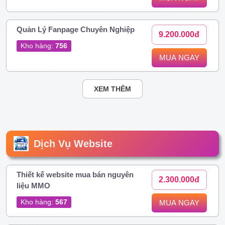
Quản Lý Fanpage Chuyên Nghiệp
9.200.000đ
Kho hàng:
756
MUA NGAY
XEM THÊM
Dịch Vụ Website
Thiết kế website mua bán nguyên
2.300.000đ
liệu MMO
Kho hàng:
567
MUA NGAY