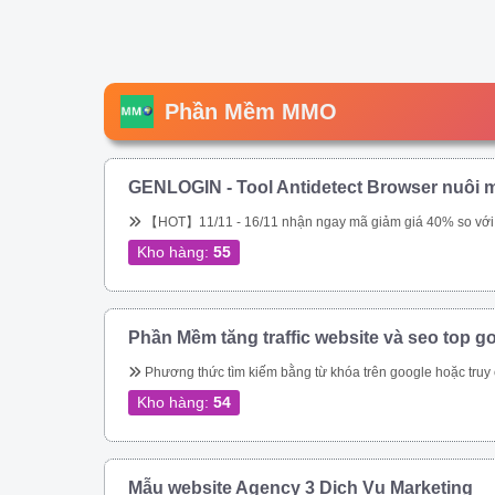
Phần Mềm MMO
GENLOGIN - Tool Antidetect Browser nuôi m
【HOT】11/11 - 16/11 nhận ngay mã giảm giá 40% so với giá chính hãng trên web. Tool chuyên nuôi Gmail, nuôi tài khoản Google Ads. Miễn phí 5 profile trọn đời. Sắp tới ae sẽ được tặng miễn phí, hoặc được \\\\\\\\\\\\\\\\\\\\\\\\\\\\\\\&am
Kho hàng:
55
Phần Mềm tăng traffic website và seo top g
Phương thức tìm kiếm bằng từ khóa trên google hoặc truy cập trực tiếp vào url đích của bạn – Tự động thay đổi địa chỉ IP – Tự động thay đổi Local IP – Giả lập được trên Mobile, Tablet, Laptop, Tablet bằng UserAgent và giả lập được trên mọi t
Kho hàng:
54
Mẫu website Agency 3 Dịch Vụ Marketing