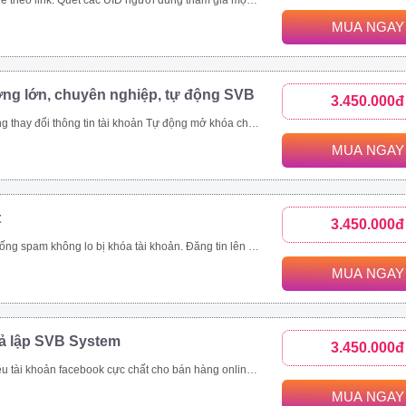
c bài viết trong group. Toàn bộ UID tương tác bài viết trên 1 page cộng đồng, page thương hiệu. Các bài viết được quét thường có lượng tương tác khủng. Ngoài đánh giá phản ứng người dùng (like/tym, giận dữ…), công cụ thu thập và phân tích comment khách hàng đưa ra đánh giá toàn diện nhất.
MUA NGAY
ợng lớn, chuyên nghiệp, tự động SVB
3.450.000đ
viết livestream, like page, follow theo uid Xây dựng và copy ảnh nội dung tài khoản đang nuôi theo 1 tài khoản mẫu
MUA NGAY
t
3.450.000đ
ách hàng, tiết kiệm thời gian hiệu quả Quản lí bài viết dễ dàng, thông minh Nhanh chóng đưa thông tin đến khách hàng trên nhiều kênh như group, fanpage, profile Là giải pháp marketing, quảng cáo, đăng tin bán hàng hoàn toàn tự động và chuyên nghiệp
MUA NGAY
iả lập SVB System
3.450.000đ
tự động Tự động tham gia nhóm Thiết lập tương tác nick tự động Seeding video livestream bán hàng online Tăng view, tăng mắt xem, comment, chia sẻ livestream Nhắn tin đến khách hàng tiềm năng tự động
MUA NGAY