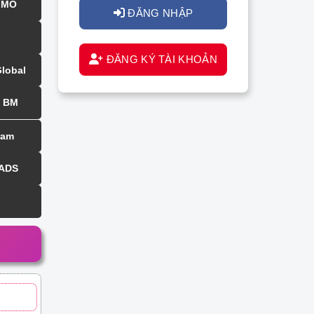
MMO
ĐĂNG NHẬP
ĐĂNG KÝ TÀI KHOẢN
Global
BM
ram
 ADS