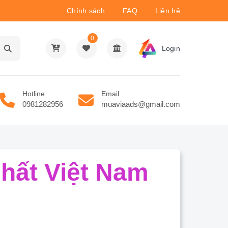
Chính sách
FAQ
Liên hệ
0
Login
Hotline
Email
0981282956
muaviaads@gmail.com
hất Việt Nam