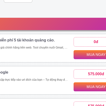
iễn phí 5 tài khoản quảng cáo.
0đ
p;amp;quot;mua rẻ\\\\\\\\\\\\\\\\\\\\\\\\\\\\\\\&amp;amp;quot; các tool tự động thông qua ứng dụng này - Auto đăng nhập gmail, auto nuôi mail, auto tạo tài khoản quảng cáo, auto add thẻ, auto kháng....
MUA NGAY
oogle
575.000đ
rình duyệt, hệ điều hành. – Chạy đa luồng (Mở nhiều cửa sổ cùng lúc) để tăng tốc độ SEO. Vĩnh viễn, bảo hành 1 đổi 1 tool Video demo : https://drive.google.com/drive/folders/1tPeGf4iXaQ1i7g7s_LQQlKB9Qcmt_-Cm
MUA NGAY