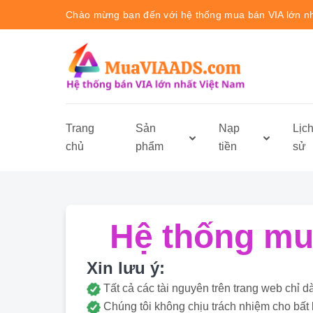
Chào mừng bạn đến với hệ thống mua bán VIA lớn n
Trang
Sản
Nạp
Lịc
chủ
phẩm
tiền
sử
Hệ thống mua
Xin lưu ý:
Tất cả các tài nguyên trên trang web ch
Chúng tôi không chịu trách nhiệm cho bất 