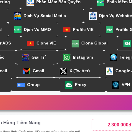
eting
Phần Mềm Bản Quyền
Phần Mềm 
Dịch Vụ Social Media
Dịch Vụ Website
d
Dịch Vụ MMO
Profile VIE
Profile 
or ADS
Clone VIE
Clone Global
ệc
Giải Trí
Instagram
Teleg
mail
Gmail
X (Twitter)
Google
Group
Proxy
VPN
h Hàng Tiềm Năng
2.300.000đ