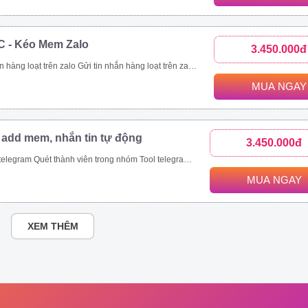
C - Kéo Mem Zalo
3.450.000đ
nhanh chóng. Kết bạn zalo hàng loạt là tính năng giúp bạn thực hiện mục tiêu này. Với tính năng kết bạn zalo này, bạn có thể Kết bạn zalo theo danh sách SĐT có sẵn. Kết bạn zalo hàng loạt theo thành viên nhóm Tăng thành viên nhóm zalo nhanh chóng Mời bạn bè tham gia nhóm zalo theo danh sách bạn bè. Mời bạn bè tham gia nhóm zalo theo số điện thoại có sẵn.
MUA NGAY
 add mem, nhắn tin tự động
3.450.000đ
ét thành viên trong nhóm Tool telegram join nhóm tự động
MUA NGAY
XEM THÊM