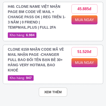
H40. CLONE NAME VIỆT NHẬN
45.885đ
PAGE BM CODE VỀ MAIL +
CHANGE PASS OK | REG TRÊN 1-
MUA NGAY
3 NĂM | 0 FRIEND |
TEMPMAIL.PLUS | FULL 2FA
Kho hàng:
6.984
CLONE 6159 NHẬN CODE MÃ VỀ
51.520đ
MAIL NHẬN PAGE -CHANGER
FULL BAO ĐỔI TÊN BẠN BÈ 30+
MUA NGAY
HÀNG VERY HOTMAIL BAO
KHOẺ
Kho hàng:
947
XEM THÊM