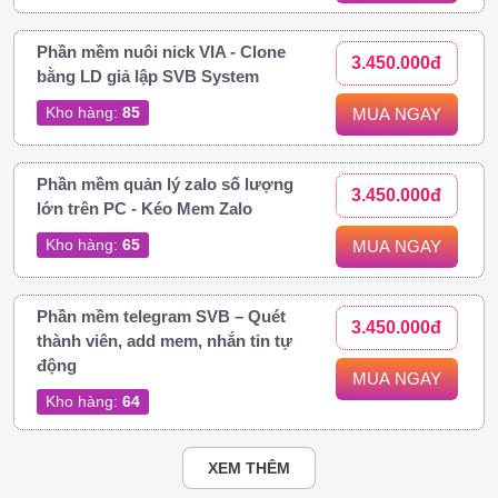
Phần mềm nuôi nick VIA - Clone
3.450.000đ
bằng LD giả lập SVB System
Kho hàng:
85
MUA NGAY
Phần mềm quản lý zalo số lượng
3.450.000đ
lớn trên PC - Kéo Mem Zalo
Kho hàng:
65
MUA NGAY
Phần mềm telegram SVB – Quét
3.450.000đ
thành viên, add mem, nhắn tin tự
động
MUA NGAY
Kho hàng:
64
XEM THÊM