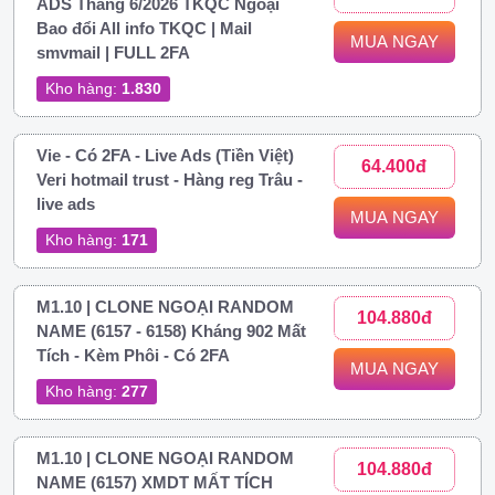
ADS Tháng 6/2026 TKQC Ngoại
Bao đổi All info TKQC | Mail
MUA NGAY
smvmail | FULL 2FA
Kho hàng:
1.830
Vie - Có 2FA - Live Ads (Tiền Việt)
64.400đ
Veri hotmail trust - Hàng reg Trâu -
live ads
MUA NGAY
Kho hàng:
171
M1.10 | CLONE NGOẠI RANDOM
104.880đ
NAME (6157 - 6158) Kháng 902 Mất
Tích - Kèm Phôi - Có 2FA
MUA NGAY
Kho hàng:
277
M1.10 | CLONE NGOẠI RANDOM
104.880đ
NAME (6157) XMDT MẤT TÍCH