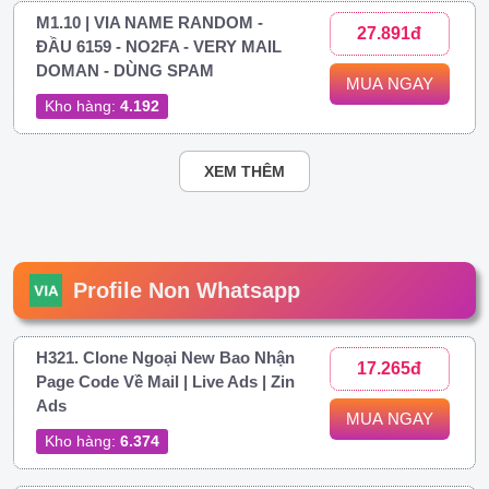
M1.10 | VIA NAME RANDOM -
27.891đ
ĐẦU 6159 - NO2FA - VERY MAIL
DOMAN - DÙNG SPAM
MUA NGAY
Kho hàng:
4.192
XEM THÊM
Profile Non Whatsapp
H321. Clone Ngoại New Bao Nhận
17.265đ
Page Code Về Mail | Live Ads | Zin
Ads
MUA NGAY
Kho hàng:
6.374