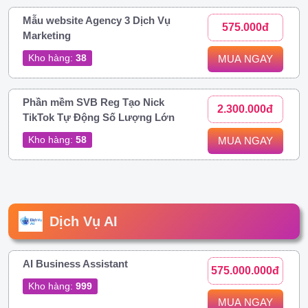
Mẫu website Agency 3 Dịch Vụ
575.000đ
Marketing
Kho hàng:
38
MUA NGAY
Phần mềm SVB Reg Tạo Nick
2.300.000đ
TikTok Tự Động Số Lượng Lớn
Kho hàng:
58
MUA NGAY
Dịch Vụ AI
AI Business Assistant
575.000.000đ
Kho hàng:
999
MUA NGAY