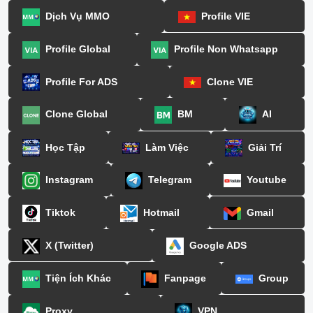
Dịch Vụ MMO
Profile VIE
Profile Global
Profile Non Whatsapp
Profile For ADS
Clone VIE
Clone Global
BM
AI
Học Tập
Làm Việc
Giải Trí
Instagram
Telegram
Youtube
Tiktok
Hotmail
Gmail
X (Twitter)
Google ADS
Tiện Ích Khác
Fanpage
Group
Proxy
VPN