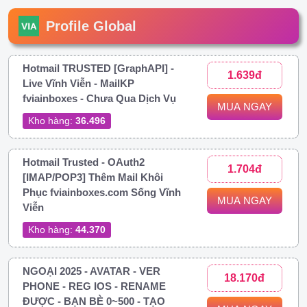
Profile Global
Hotmail TRUSTED [GraphAPI] -
1.639đ
Live Vĩnh Viễn - MailKP
fviainboxes - Chưa Qua Dịch Vụ
MUA NGAY
Kho hàng:
36.496
Hotmail Trusted - OAuth2
1.704đ
[IMAP/POP3] Thêm Mail Khôi
Phục fviainboxes.com Sống Vĩnh
MUA NGAY
Viễn
Kho hàng:
44.370
NGOẠI 2025 - AVATAR - VER
18.170đ
PHONE - REG IOS - RENAME
ĐƯỢC - BẠN BÈ 0~500 - TẠO