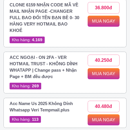
CLONE 6159 NHẬN CODE MÃ VỀ
36.800đ
MAIL NHẬN PAGE -CHANGER
FULL BAO ĐỔI TÊN BẠN BÈ 0- 30
MUA NGAY
HÀNG VERY HOTMAIL BAO
KHOẺ
Kho hàng:
4.169
ACC NGOẠI - ON 2FA - VER
40.250đ
HOTMAIL TRUST - KHÔNG DÍNH
WHATAPP | Change pass + Nhận
MUA NGAY
Page + BM đều được
Kho hàng:
269
Acc Name Us 2025 Không Dính
40.480đ
Whatsapp Veri Tempmail.plus
Kho hàng:
113
MUA NGAY