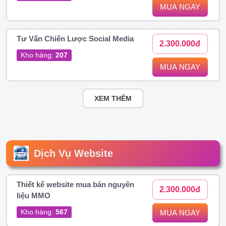
MUA NGAY
Tư Vấn Chiến Lược Social Media
2.300.000đ
Kho hàng:
207
MUA NGAY
XEM THÊM
Dịch Vụ Website
Thiết kế website mua bán nguyên
2.300.000đ
liệu MMO
Kho hàng:
567
MUA NGAY