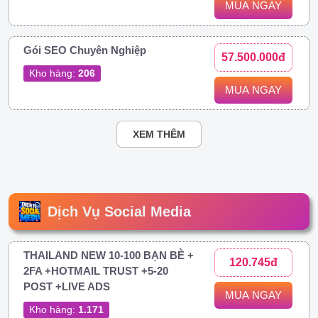
MUA NGAY
Gói SEO Chuyên Nghiệp
57.500.000đ
Kho hàng:
206
MUA NGAY
XEM THÊM
Dịch Vụ Social Media
THAILAND NEW 10-100 BẠN BÈ +
120.745đ
2FA +HOTMAIL TRUST +5-20
POST +LIVE ADS
MUA NGAY
Kho hàng:
1.171