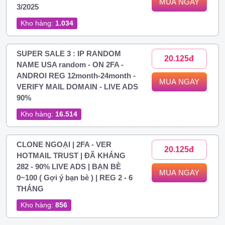
MUA NGAY
3/2025
Kho hàng:
1.034
SUPER SALE 3 : IP RANDOM
20.125đ
NAME USA random - ON 2FA -
ANDROI REG 12month-24month -
MUA NGAY
VERIFY MAIL DOMAIN - LIVE ADS
90%
Kho hàng:
16.514
CLONE NGOẠI | 2FA - VER
20.125đ
HOTMAIL TRUST | ĐÃ KHÁNG
282 - 90% LIVE ADS | BẠN BÈ
MUA NGAY
0~100 ( Gợi ý bạn bè ) | REG 2 - 6
THÁNG
Kho hàng:
856