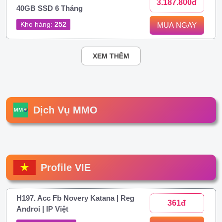
3.187.800đ
40GB SSD 6 Tháng
Kho hàng:
252
MUA NGAY
XEM THÊM
Dịch Vụ MMO
Profile VIE
H197. Acc Fb Novery Katana | Reg
361đ
Androi | IP Việt