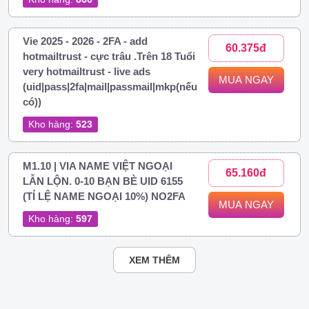
Vie 2025 - 2026 - 2FA - add
60.375đ
hotmailtrust - cực trâu .Trên 18 Tuổi
very hotmailtrust - live ads
MUA NGAY
(uid|pass|2fa|mail|passmail|mkp(nếu
có))
Kho hàng:
523
M1.10 | VIA NAME VIỆT NGOẠI
65.160đ
LẪN LỘN. 0-10 BẠN BÈ UID 6155
(TỈ LỆ NAME NGOẠI 10%) NO2FA
MUA NGAY
Kho hàng:
597
XEM THÊM