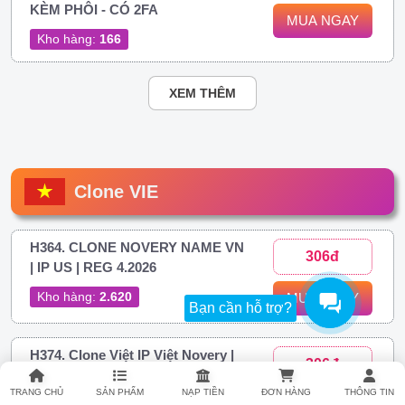
KÈM PHÔI - CÓ 2FA
MUA NGAY
Kho hàng:
166
XEM THÊM
Clone VIE
H364. CLONE NOVERY NAME VN
306đ
| IP US | REG 4.2026
Kho hàng:
2.620
MUA NGAY
Bạn cần hỗ trợ?
H374. Clone Việt IP Việt Novery |
306đ
FULL 2FA
TRANG CHỦ
SẢN PHẨM
NẠP TIỀN
ĐƠN HÀNG
THÔNG TIN
Kho hàng:
22.000