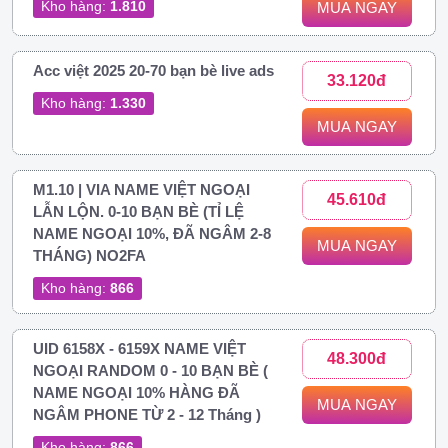
Kho hàng:
1.810
MUA NGAY
Acc việt 2025 20-70 bạn bè live ads
33.120đ
Kho hàng:
1.330
MUA NGAY
M1.10 | VIA NAME VIỆT NGOẠI
45.610đ
LẪN LỘN. 0-10 BẠN BÈ (TỈ LỆ
NAME NGOẠI 10%, ĐÃ NGÂM 2-8
MUA NGAY
THÁNG) NO2FA
Kho hàng:
866
UID 6158X - 6159X NAME VIỆT
48.300đ
NGOẠI RANDOM 0 - 10 BẠN BÈ (
NAME NGOẠI 10% HÀNG ĐÃ
MUA NGAY
NGÂM PHONE TỪ 2 - 12 Tháng )
Kho hàng:
866