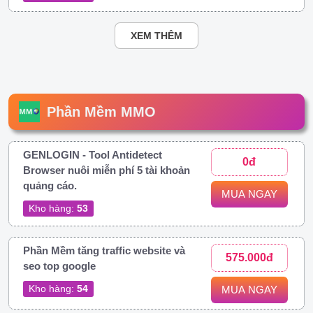
XEM THÊM
Phần Mềm MMO
GENLOGIN - Tool Antidetect
0đ
Browser nuôi miễn phí 5 tài khoản
quảng cáo.
MUA NGAY
Kho hàng:
53
Phần Mềm tăng traffic website và
575.000đ
seo top google
Kho hàng:
54
MUA NGAY