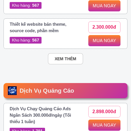
Kho hàng:
567
MUA NGAY
Thiết kế website bán theme,
2.300.000đ
source code, phần mềm
Kho hàng:
567
MUA NGAY
XEM THÊM
Dịch Vụ Quảng Cáo
Dịch Vụ Chạy Quảng Cáo Ads
2.898.000đ
Ngân Sách 300.000đ/ngày (Tối
thiểu 1 tuần)
MUA NGAY
Kho hàng:
1.701