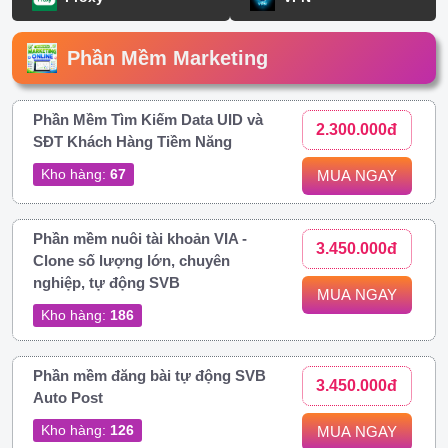
Phần Mềm Marketing
Phần Mềm Tìm Kiếm Data UID và
2.300.000đ
SĐT Khách Hàng Tiềm Năng
Kho hàng:
67
MUA NGAY
Phần mềm nuôi tài khoản VIA -
3.450.000đ
Clone số lượng lớn, chuyên
nghiệp, tự động SVB
MUA NGAY
Kho hàng:
186
Phần mềm đăng bài tự động SVB
3.450.000đ
Auto Post
Kho hàng:
126
MUA NGAY