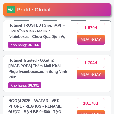
Profile Global
Hotmail TRUSTED [GraphAPI] -
1.639đ
Live Vĩnh Viễn - MailKP
fviainboxes - Chưa Qua Dịch Vụ
MUA NGAY
Kho hàng:
36.166
Hotmail Trusted - OAuth2
1.704đ
[IMAP/POP3] Thêm Mail Khôi
Phục fviainboxes.com Sống Vĩnh
MUA NGAY
Viễn
Kho hàng:
36.391
NGOẠI 2025 - AVATAR - VER
18.170đ
PHONE - REG IOS - RENAME
ĐƯỢC - BẠN BÈ 0~500 - TẠO