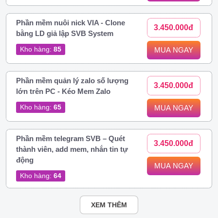
Phần mềm nuôi nick VIA - Clone
3.450.000đ
bằng LD giả lập SVB System
Kho hàng:
85
MUA NGAY
Phần mềm quản lý zalo số lượng
3.450.000đ
lớn trên PC - Kéo Mem Zalo
Kho hàng:
65
MUA NGAY
Phần mềm telegram SVB – Quét
3.450.000đ
thành viên, add mem, nhắn tin tự
động
MUA NGAY
Kho hàng:
64
XEM THÊM