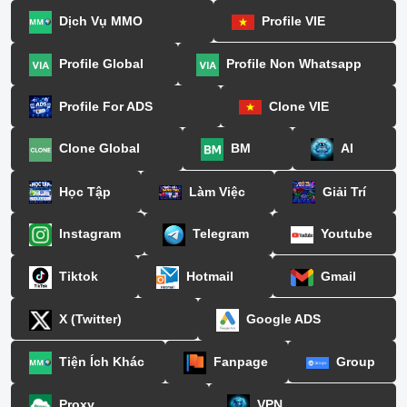
Dịch Vụ MMO
Profile VIE
Profile Global
Profile Non Whatsapp
Profile For ADS
Clone VIE
Clone Global
BM
AI
Học Tập
Làm Việc
Giải Trí
Instagram
Telegram
Youtube
Tiktok
Hotmail
Gmail
X (Twitter)
Google ADS
Tiện Ích Khác
Fanpage
Group
Proxy
VPN