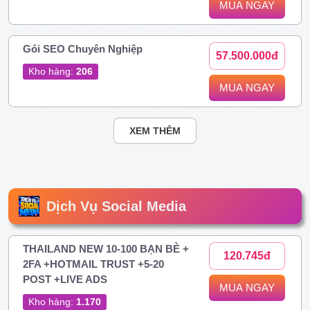
MUA NGAY
Gói SEO Chuyên Nghiệp
57.500.000đ
Kho hàng:
206
MUA NGAY
XEM THÊM
Dịch Vụ Social Media
THAILAND NEW 10-100 BẠN BÈ +
120.745đ
2FA +HOTMAIL TRUST +5-20
POST +LIVE ADS
MUA NGAY
Kho hàng:
1.170