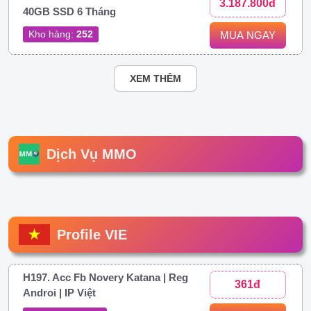
3.187.800đ
40GB SSD 6 Tháng
Kho hàng:
252
MUA NGAY
XEM THÊM
Dịch Vụ MMO
Profile VIE
H197. Acc Fb Novery Katana | Reg
361đ
Androi | IP Việt