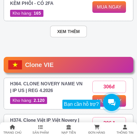
KÈM PHÔI - CÓ 2FA
MUA NGAY
Kho hàng:
165
XEM THÊM
Clone VIE
H364. CLONE NOVERY NAME VN
306đ
| IP US | REG 4.2026
Kho hàng:
2.120
MUA NGAY
Bạn cần hỗ trợ?
H374. Clone Việt IP Việt Novery |
306đ
FULL 2FA
TRANG CHỦ
SẢN PHẨM
NẠP TIỀN
ĐƠN HÀNG
THÔNG TIN
Kho hàng:
21.947