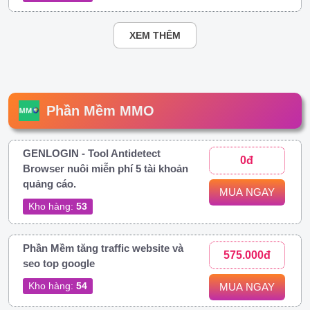
XEM THÊM
Phần Mềm MMO
GENLOGIN - Tool Antidetect
0đ
Browser nuôi miễn phí 5 tài khoản
quảng cáo.
MUA NGAY
Kho hàng:
53
Phần Mềm tăng traffic website và
575.000đ
seo top google
Kho hàng:
54
MUA NGAY