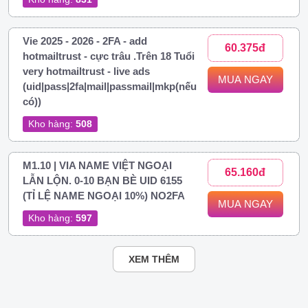
Vie 2025 - 2026 - 2FA - add
60.375đ
hotmailtrust - cực trâu .Trên 18 Tuổi
very hotmailtrust - live ads
MUA NGAY
(uid|pass|2fa|mail|passmail|mkp(nếu
có))
Kho hàng:
508
M1.10 | VIA NAME VIỆT NGOẠI
65.160đ
LẪN LỘN. 0-10 BẠN BÈ UID 6155
(TỈ LỆ NAME NGOẠI 10%) NO2FA
MUA NGAY
Kho hàng:
597
XEM THÊM