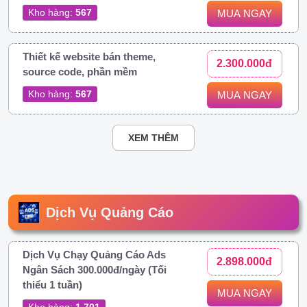
Kho hàng:
567
MUA NGAY
Thiết kế website bán theme,
2.300.000đ
source code, phần mềm
Kho hàng:
567
MUA NGAY
XEM THÊM
Dịch Vụ Quảng Cáo
Dịch Vụ Chạy Quảng Cáo Ads
2.898.000đ
Ngân Sách 300.000đ/ngày (Tối
thiểu 1 tuần)
MUA NGAY
Kho hàng:
1.701