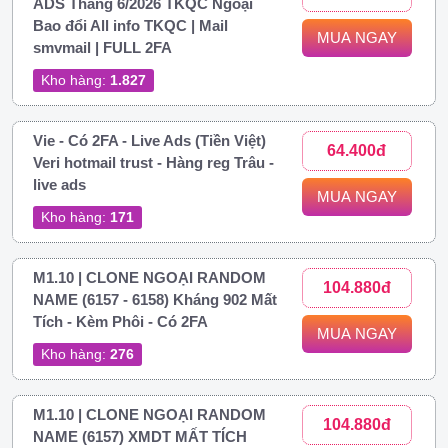
ADS Tháng 6/2026 TKQC Ngoại
Bao đổi All info TKQC | Mail
MUA NGAY
smvmail | FULL 2FA
Kho hàng:
1.827
Vie - Có 2FA - Live Ads (Tiền Việt)
64.400đ
Veri hotmail trust - Hàng reg Trâu -
live ads
MUA NGAY
Kho hàng:
171
M1.10 | CLONE NGOẠI RANDOM
104.880đ
NAME (6157 - 6158) Kháng 902 Mất
Tích - Kèm Phôi - Có 2FA
MUA NGAY
Kho hàng:
276
M1.10 | CLONE NGOẠI RANDOM
104.880đ
NAME (6157) XMDT MẤT TÍCH