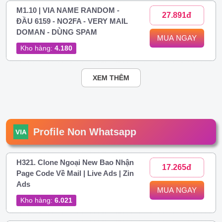
M1.10 | VIA NAME RANDOM -
27.891đ
ĐẦU 6159 - NO2FA - VERY MAIL
DOMAN - DÙNG SPAM
MUA NGAY
Kho hàng:
4.180
XEM THÊM
Profile Non Whatsapp
H321. Clone Ngoại New Bao Nhận
17.265đ
Page Code Về Mail | Live Ads | Zin
Ads
MUA NGAY
Kho hàng:
6.021