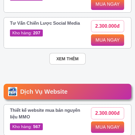
MUA NGAY
Tư Vấn Chiến Lược Social Media
2.300.000đ
Kho hàng:
207
MUA NGAY
XEM THÊM
Dịch Vụ Website
Thiết kế website mua bán nguyên
2.300.000đ
liệu MMO
Kho hàng:
567
MUA NGAY