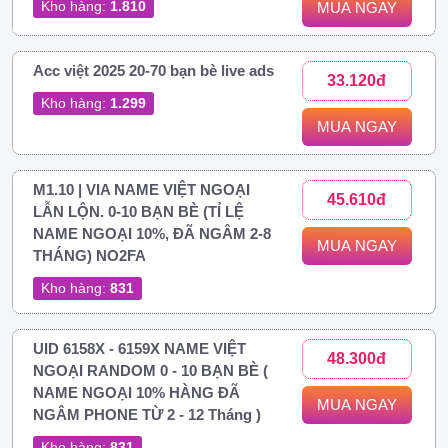
Kho hàng:
1.810
MUA NGAY
Acc việt 2025 20-70 bạn bè live ads
33.120đ
Kho hàng:
1.299
MUA NGAY
M1.10 | VIA NAME VIỆT NGOẠI
45.610đ
LẪN LỘN. 0-10 BẠN BÈ (TỈ LỆ
NAME NGOẠI 10%, ĐÃ NGÂM 2-8
MUA NGAY
THÁNG) NO2FA
Kho hàng:
831
UID 6158X - 6159X NAME VIỆT
48.300đ
NGOẠI RANDOM 0 - 10 BẠN BÈ (
NAME NGOẠI 10% HÀNG ĐÃ
MUA NGAY
NGÂM PHONE TỪ 2 - 12 Tháng )
Kho hàng:
831