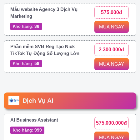
Mẫu website Agency 3 Dịch Vụ
575.000đ
Marketing
Kho hàng:
38
MUA NGAY
Phần mềm SVB Reg Tạo Nick
2.300.000đ
TikTok Tự Động Số Lượng Lớn
Kho hàng:
58
MUA NGAY
Dịch Vụ AI
AI Business Assistant
575.000.000đ
Kho hàng:
999
MUA NGAY