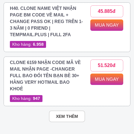
H40. CLONE NAME VIỆT NHẬN
45.885đ
PAGE BM CODE VỀ MAIL +
CHANGE PASS OK | REG TRÊN 1-
MUA NGAY
3 NĂM | 0 FRIEND |
TEMPMAIL.PLUS | FULL 2FA
Kho hàng:
6.958
CLONE 6159 NHẬN CODE MÃ VỀ
51.520đ
MAIL NHẬN PAGE -CHANGER
FULL BAO ĐỔI TÊN BẠN BÈ 30+
MUA NGAY
HÀNG VERY HOTMAIL BAO
KHOẺ
Kho hàng:
947
XEM THÊM