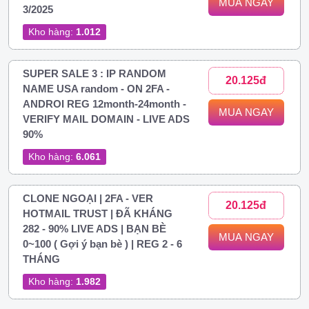
MUA NGAY
3/2025
Kho hàng:
1.012
SUPER SALE 3 : IP RANDOM
20.125đ
NAME USA random - ON 2FA -
ANDROI REG 12month-24month -
MUA NGAY
VERIFY MAIL DOMAIN - LIVE ADS
90%
Kho hàng:
6.061
CLONE NGOẠI | 2FA - VER
20.125đ
HOTMAIL TRUST | ĐÃ KHÁNG
282 - 90% LIVE ADS | BẠN BÈ
MUA NGAY
0~100 ( Gợi ý bạn bè ) | REG 2 - 6
THÁNG
Kho hàng:
1.982