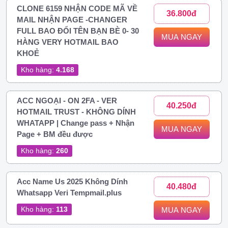
CLONE 6159 NHẬN CODE MÃ VỀ
36.800đ
MAIL NHẬN PAGE -CHANGER
FULL BAO ĐỔI TÊN BẠN BÈ 0- 30
MUA NGAY
HÀNG VERY HOTMAIL BAO
KHOẺ
Kho hàng:
4.168
ACC NGOẠI - ON 2FA - VER
40.250đ
HOTMAIL TRUST - KHÔNG DÍNH
WHATAPP | Change pass + Nhận
MUA NGAY
Page + BM đều được
Kho hàng:
260
Acc Name Us 2025 Không Dính
40.480đ
Whatsapp Veri Tempmail.plus
Kho hàng:
113
MUA NGAY