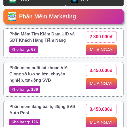
Phần Mềm Marketing
Phần Mềm Tìm Kiếm Data UID và
2.300.000đ
SĐT Khách Hàng Tiềm Năng
Kho hàng:
67
MUA NGAY
Phần mềm nuôi tài khoản VIA -
3.450.000đ
Clone số lượng lớn, chuyên
nghiệp, tự động SVB
MUA NGAY
Kho hàng:
186
Phần mềm đăng bài tự động SVB
3.450.000đ
Auto Post
Kho hàng:
126
MUA NGAY