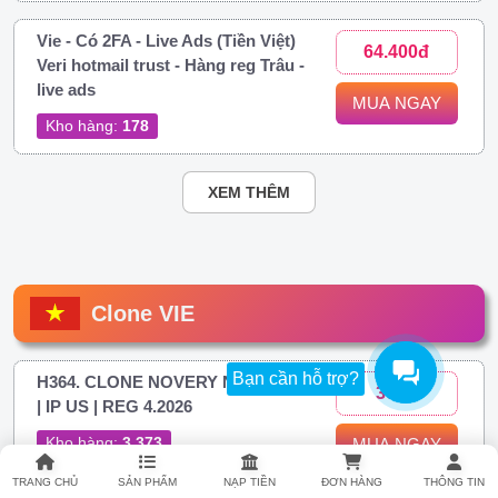
Vie - Có 2FA - Live Ads (Tiền Việt)
64.400đ
Veri hotmail trust - Hàng reg Trâu -
live ads
MUA NGAY
Kho hàng:
178
XEM THÊM
Clone VIE
Bạn cần hỗ trợ?
H364. CLONE NOVERY NAME VN
306đ
| IP US | REG 4.2026
Kho hàng:
3.373
MUA NGAY
TRANG CHỦ
SẢN PHẨM
NẠP TIỀN
ĐƠN HÀNG
THÔNG TIN