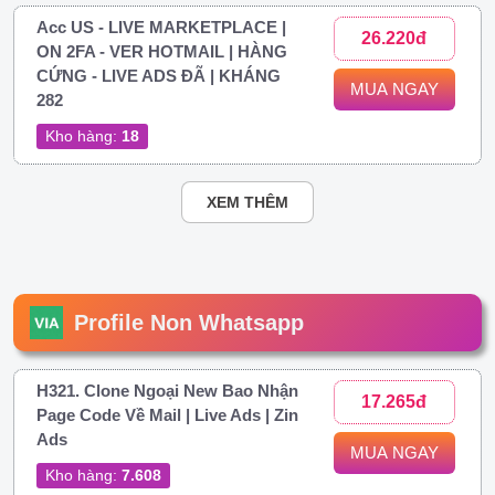
Acc US - LIVE MARKETPLACE |
26.220đ
ON 2FA - VER HOTMAIL | HÀNG
CỨNG - LIVE ADS ĐÃ | KHÁNG
MUA NGAY
282
Kho hàng:
18
XEM THÊM
Profile Non Whatsapp
H321. Clone Ngoại New Bao Nhận
17.265đ
Page Code Về Mail | Live Ads | Zin
Ads
MUA NGAY
Kho hàng:
7.608