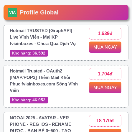
Profile Global
Hotmail TRUSTED [GraphAPI] -
1.639đ
Live Vĩnh Viễn - MailKP
fviainboxes - Chưa Qua Dịch Vụ
MUA NGAY
Kho hàng:
36.592
Hotmail Trusted - OAuth2
1.704đ
[IMAP/POP3] Thêm Mail Khôi
Phục fviainboxes.com Sống Vĩnh
MUA NGAY
Viễn
Kho hàng:
46.952
NGOẠI 2025 - AVATAR - VER
18.170đ
PHONE - REG IOS - RENAME
ĐƯỢC - BẠN BÈ 0~500 - TẠO