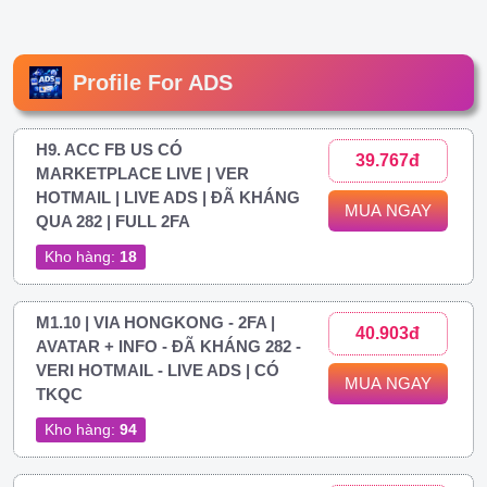
Profile For ADS
H9. ACC FB US CÓ
39.767đ
MARKETPLACE LIVE | VER
HOTMAIL | LIVE ADS | ĐÃ KHÁNG
MUA NGAY
QUA 282 | FULL 2FA
Kho hàng:
18
M1.10 | VIA HONGKONG - 2FA |
40.903đ
AVATAR + INFO - ĐÃ KHÁNG 282 -
VERI HOTMAIL - LIVE ADS | CÓ
MUA NGAY
TKQC
Kho hàng:
94