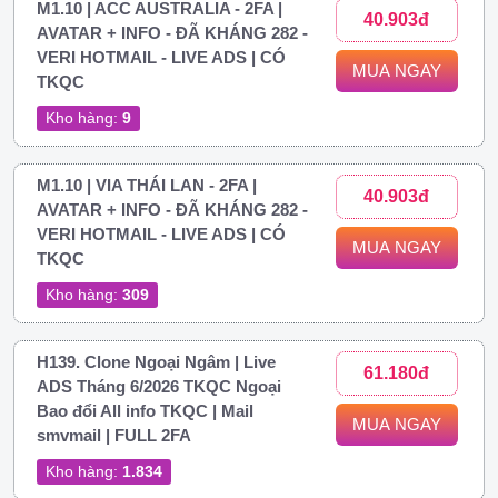
M1.10 | ACC AUSTRALIA - 2FA |
40.903đ
AVATAR + INFO - ĐÃ KHÁNG 282 -
VERI HOTMAIL - LIVE ADS | CÓ
MUA NGAY
TKQC
Kho hàng:
9
M1.10 | VIA THÁI LAN - 2FA |
40.903đ
AVATAR + INFO - ĐÃ KHÁNG 282 -
VERI HOTMAIL - LIVE ADS | CÓ
MUA NGAY
TKQC
Kho hàng:
309
H139. Clone Ngoại Ngâm | Live
61.180đ
ADS Tháng 6/2026 TKQC Ngoại
Bao đổi All info TKQC | Mail
MUA NGAY
smvmail | FULL 2FA
Kho hàng:
1.834