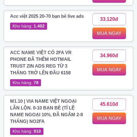
Acc việt 2025 20-70 bạn bè live ads
33.120đ
Kho hàng:
1.402
MUA NGAY
ACC NAME VIỆT CÓ 2FA VR
34.960đ
PHONE ĐÃ THÊM HOTMAIL
TRUST ZIN ADS REG TỪ 3
MUA NGAY
THÁNG TRỞ LÊN ĐẦU 6158
Kho hàng:
78
M1.10 | VIA NAME VIỆT NGOẠI
45.610đ
LẪN LỘN. 0-10 BẠN BÈ (TỈ LỆ
NAME NGOẠI 10%, ĐÃ NGÂM 2-8
MUA NGAY
THÁNG) NO2FA
Kho hàng:
910