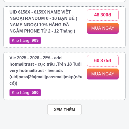
UID 6158X - 6159X NAME VIỆT
48.300đ
NGOẠI RANDOM 0 - 10 BẠN BÈ (
NAME NGOẠI 10% HÀNG ĐÃ
MUA NGAY
NGÂM PHONE TỪ 2 - 12 Tháng )
Kho hàng:
909
Vie 2025 - 2026 - 2FA - add
60.375đ
hotmailtrust - cực trâu .Trên 18 Tuổi
very hotmailtrust - live ads
MUA NGAY
(uid|pass|2fa|mail|passmail|mkp(nếu
có))
Kho hàng:
580
XEM THÊM