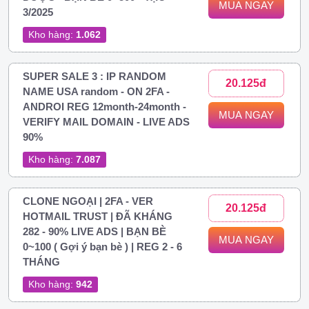
MUA NGAY
3/2025
Kho hàng:
1.062
SUPER SALE 3 : IP RANDOM
20.125đ
NAME USA random - ON 2FA -
ANDROI REG 12month-24month -
MUA NGAY
VERIFY MAIL DOMAIN - LIVE ADS
90%
Kho hàng:
7.087
CLONE NGOẠI | 2FA - VER
20.125đ
HOTMAIL TRUST | ĐÃ KHÁNG
282 - 90% LIVE ADS | BẠN BÈ
MUA NGAY
0~100 ( Gợi ý bạn bè ) | REG 2 - 6
THÁNG
Kho hàng:
942