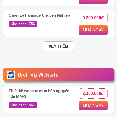
Quản Lý Fanpage Chuyên Nghiệp
9.200.000đ
Kho hàng:
756
MUA NGAY
XEM THÊM
Dịch Vụ Website
Thiết kế website mua bán nguyên
2.300.000đ
liệu MMO
Kho hàng:
567
MUA NGAY