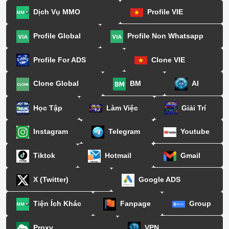
Dịch Vụ MMO
Profile VIE
Profile Global
Profile Non Whatsapp
Profile For ADS
Clone VIE
Clone Global
BM
AI
Học Tập
Làm Việc
Giải Trí
Instagram
Telegram
Youtube
Tiktok
Hotmail
Gmail
X (Twitter)
Google ADS
Tiện Ích Khác
Fanpage
Group
Proxy
VPN