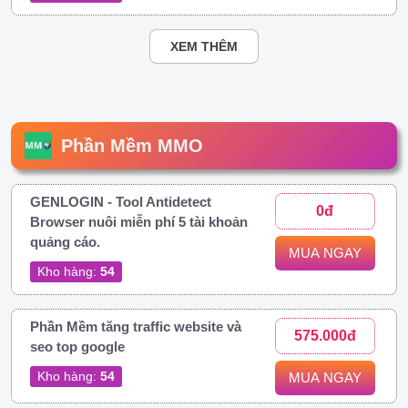
XEM THÊM
Phần Mềm MMO
GENLOGIN - Tool Antidetect
0đ
Browser nuôi miễn phí 5 tài khoản
quảng cáo.
MUA NGAY
Kho hàng:
54
Phần Mềm tăng traffic website và
575.000đ
seo top google
Kho hàng:
54
MUA NGAY