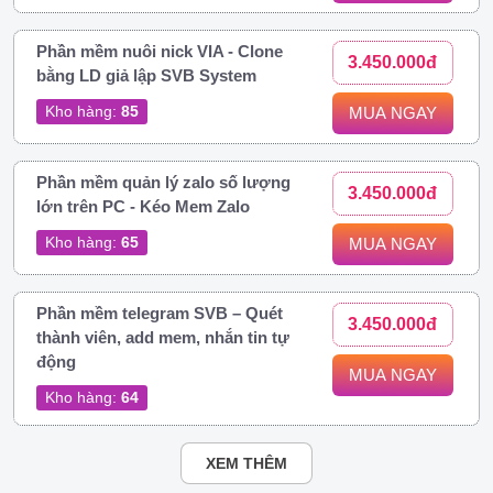
Phần mềm nuôi nick VIA - Clone
3.450.000đ
bằng LD giả lập SVB System
Kho hàng:
85
MUA NGAY
Phần mềm quản lý zalo số lượng
3.450.000đ
lớn trên PC - Kéo Mem Zalo
Kho hàng:
65
MUA NGAY
Phần mềm telegram SVB – Quét
3.450.000đ
thành viên, add mem, nhắn tin tự
động
MUA NGAY
Kho hàng:
64
XEM THÊM