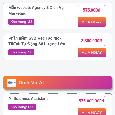
Mẫu website Agency 3 Dịch Vụ
575.000đ
Marketing
Kho hàng:
38
MUA NGAY
Phần mềm SVB Reg Tạo Nick
2.300.000đ
TikTok Tự Động Số Lượng Lớn
Kho hàng:
58
MUA NGAY
Dịch Vụ AI
AI Business Assistant
575.000.000đ
Kho hàng:
999
MUA NGAY