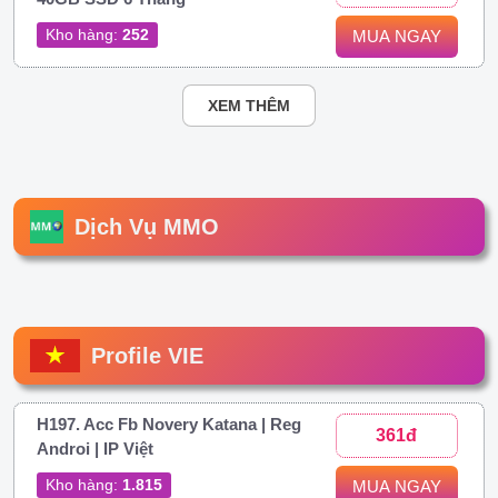
Kho hàng:
252
MUA NGAY
XEM THÊM
Dịch Vụ MMO
Profile VIE
H197. Acc Fb Novery Katana | Reg
361đ
Androi | IP Việt
Kho hàng:
1.815
MUA NGAY