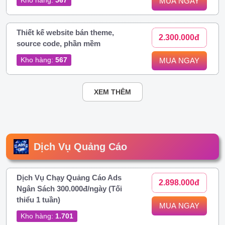
MUA NGAY
Thiết kế website bán theme,
2.300.000đ
source code, phần mềm
Kho hàng:
567
MUA NGAY
XEM THÊM
Dịch Vụ Quảng Cáo
Dịch Vụ Chạy Quảng Cáo Ads
2.898.000đ
Ngân Sách 300.000đ/ngày (Tối
thiểu 1 tuần)
MUA NGAY
Kho hàng:
1.701