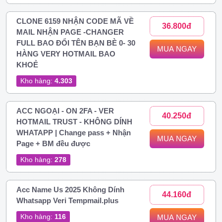
CLONE 6159 NHẬN CODE MÃ VỀ
36.800đ
MAIL NHẬN PAGE -CHANGER
FULL BAO ĐỔI TÊN BẠN BÈ 0- 30
MUA NGAY
HÀNG VERY HOTMAIL BAO
KHOẺ
Kho hàng:
4.303
ACC NGOẠI - ON 2FA - VER
40.250đ
HOTMAIL TRUST - KHÔNG DÍNH
WHATAPP | Change pass + Nhận
MUA NGAY
Page + BM đều được
Kho hàng:
278
Acc Name Us 2025 Không Dính
44.160đ
Whatsapp Veri Tempmail.plus
Kho hàng:
116
MUA NGAY