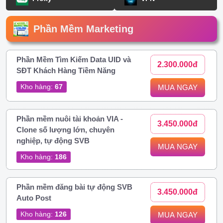
Phần Mềm Marketing
Phần Mềm Tìm Kiếm Data UID và
2.300.000đ
SĐT Khách Hàng Tiềm Năng
Kho hàng:
67
MUA NGAY
Phần mềm nuôi tài khoản VIA -
3.450.000đ
Clone số lượng lớn, chuyên
nghiệp, tự động SVB
MUA NGAY
Kho hàng:
186
Phần mềm đăng bài tự động SVB
3.450.000đ
Auto Post
Kho hàng:
126
MUA NGAY