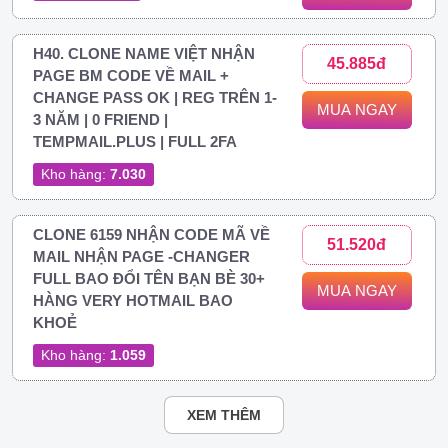
H40. CLONE NAME VIỆT NHẬN
45.885đ
PAGE BM CODE VỀ MAIL +
CHANGE PASS OK | REG TRÊN 1-
MUA NGAY
3 NĂM | 0 FRIEND |
TEMPMAIL.PLUS | FULL 2FA
Kho hàng:
7.030
CLONE 6159 NHẬN CODE MÃ VỀ
51.520đ
MAIL NHẬN PAGE -CHANGER
FULL BAO ĐỔI TÊN BẠN BÈ 30+
MUA NGAY
HÀNG VERY HOTMAIL BAO
KHOẺ
Kho hàng:
1.059
XEM THÊM