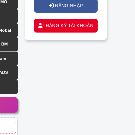
MMO
ĐĂNG NHẬP
ĐĂNG KÝ TÀI KHOẢN
Global
BM
ram
 ADS