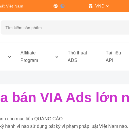
VND
hất Việt Nam
h
Affiliate
Thủ thuật
Tài liệu
Program
ADS
API
 bán VIA Ads lớn n
ỉ dành cho mục tiêu QUẢNG CÁO
kỳ hành vi nào sử dụng bất kỳ vi phạm pháp luật Việt Nam nào.