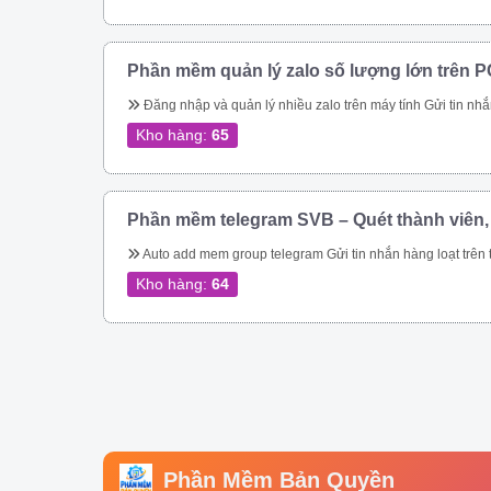
Phần mềm quản lý zalo số lượng lớn trên P
Đăng nhập và quản lý nhiều zalo trên máy tính Gửi tin nhắn hàng loạt trên zalo Gửi tin nhắn hàng loạt trên zalo theo danh bạ. Gửi tin nhắn zalo hàng loạt theo phân loại trên danh bạ. Gửi tin nhắn zalo hàng loạt, tự động vào các group. Gửi tin nhắn zalo tự động theo thành viên nhóm zalo nhanh chóng. Kết bạn zalo tự động số lượng lớn Phần mềm quản lý zalo còn giúp bạn tiếp cận hàng triệu khách hàng trên nền tảng 
Kho hàng:
65
Phần mềm telegram SVB – Quét thành viên,
Auto add mem group telegram Gửi tin nhắn hàng loạt trên telegram Qu
Kho hàng:
64
Phần Mềm Bản Quyền