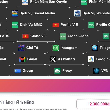
eting
Phần Mềm Bản Quyền
Phần Mềm 
Dịch Vụ Social Media
Dịch Vụ Website
d
Dịch Vụ MMO
Profile VIE
Profile 
or ADS
Clone VIE
Clone Global
ệc
Giải Trí
Instagram
Teleg
mail
Gmail
X (Twitter)
Google
Group
Proxy
VPN
h Hàng Tiềm Năng
2.300.000đ