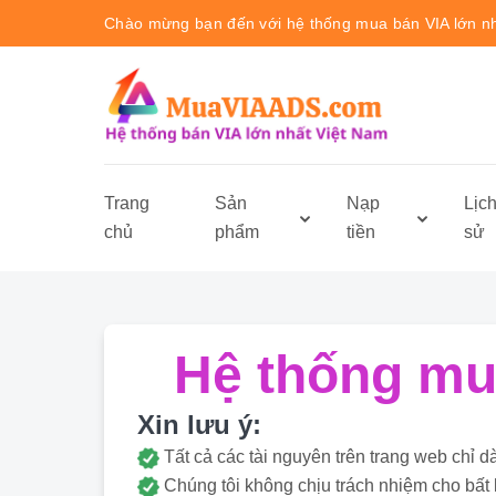
Chào mừng bạn đến với hệ thống mua bán VIA lớn n
Trang
Sản
Nạp
Lịc
chủ
phẩm
tiền
sử
Hệ thống mua
Xin lưu ý:
Tất cả các tài nguyên trên trang web ch
Chúng tôi không chịu trách nhiệm cho bất 