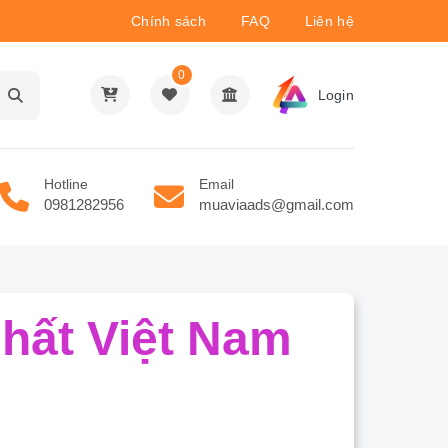
Chính sách
FAQ
Liên hệ
0
Login
Hotline
Email
0981282956
muaviaads@gmail.com
hất Việt Nam