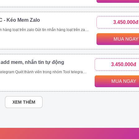
C - Kéo Mem Zalo
3.450.000đ
nhanh chóng. Kết bạn zalo hàng loạt là tính năng giúp bạn thực hiện mục tiêu này. Với tính năng kết bạn zalo này, bạn có thể Kết bạn zalo theo danh sách SĐT có sẵn. Kết bạn zalo hàng loạt theo thành viên nhóm Tăng thành viên nhóm zalo nhanh chóng Mời bạn bè tham gia nhóm zalo theo danh sách bạn bè. Mời bạn bè tham gia nhóm zalo theo số điện thoại có sẵn.
MUA NGAY
 add mem, nhắn tin tự động
3.450.000đ
ét thành viên trong nhóm Tool telegram join nhóm tự động
MUA NGAY
XEM THÊM