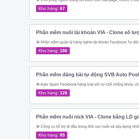
Cho phép người dùng tìm kiếm UID của page, nhóm, Profile theo link. Quét các UID người dùng tham gia một nhóm Quét ID bài viết của một nhóm Cho phép quét UID tương tác của một bài viết bất kỳ trong group Thực hiện tìm kiếm nhóm, tên nhóm, thành viên nhóm, trạng thái nhóm theo từ khóa Quét UID của người dùng đã thực hiện tương tác vào cá
Kho hàng:
67
Phần mềm nuôi tài khoản VIA - Clone số lư
Phần mềm quản lý hàng nghìn tài khoản Facebook Tự động thay đổi thông tin tài khoản Tự động mở khóa checkpoint Tự động seeding bài 
Kho hàng:
186
Phần mềm đăng bài tự động SVB Auto Pos
Auto Spam Facebook hàng loạt với cơ chế chống khóa, chống spam không lo bị khóa tài khoản. Đăng tin lên group, page, cmt group tự động nhanh chóng Spam inbox theo bạn bè, theo Uid. Giải quyết triệt để bài toán spam của Facebook Tiếp cận khách hàng tiềm năng nhanh chóng Dễ dàng chăm sóc kh
Kho hàng:
126
Phần mềm nuôi nick VIA - Clone bằng LD g
Công cụ hỗ trợ đi đầu trong lĩnh vực nuôi và xây dựng nhiêu tài khoản facebook cực chất cho bán hàng online Quản lý nuôi nick tự động 1 nick trên 1 điện thoại ảo riêng biệt Đăng bài, comment tự động lên các hội nhóm Quản lí bạn bè 
Kho hàng:
85