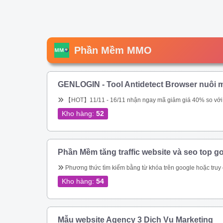
Phần Mềm MMO
GENLOGIN - Tool Antidetect Browser nuôi m
【HOT】11/11 - 16/11 nhận ngay mã giảm giá 40% so với giá chính hãng trên web. Tool chuyên nuôi Gmail, nuôi tài khoản Google Ads. Miễn phí 5 profile trọn đời. Sắp tới ae sẽ được tặng miễn phí, hoặc được \\\\\\\\\\\\\\\\\\\\\\\\\\\\\\\&am
Kho hàng:
52
Phần Mềm tăng traffic website và seo top g
Phương thức tìm kiếm bằng từ khóa trên google hoặc truy cập trực tiếp vào url đích của bạn – Tự động thay đổi địa chỉ IP – Tự động thay đổi Local IP – Giả lập được trên Mobile, Tablet, Laptop, Tablet bằng UserAgent và giả lập được trên mọi t
Kho hàng:
54
Mẫu website Agency 3 Dịch Vụ Marketing