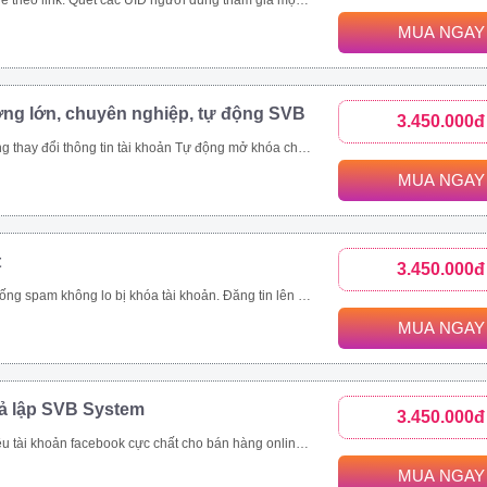
c bài viết trong group. Toàn bộ UID tương tác bài viết trên 1 page cộng đồng, page thương hiệu. Các bài viết được quét thường có lượng tương tác khủng. Ngoài đánh giá phản ứng người dùng (like/tym, giận dữ…), công cụ thu thập và phân tích comment khách hàng đưa ra đánh giá toàn diện nhất.
MUA NGAY
ợng lớn, chuyên nghiệp, tự động SVB
3.450.000đ
viết livestream, like page, follow theo uid Xây dựng và copy ảnh nội dung tài khoản đang nuôi theo 1 tài khoản mẫu
MUA NGAY
t
3.450.000đ
ách hàng, tiết kiệm thời gian hiệu quả Quản lí bài viết dễ dàng, thông minh Nhanh chóng đưa thông tin đến khách hàng trên nhiều kênh như group, fanpage, profile Là giải pháp marketing, quảng cáo, đăng tin bán hàng hoàn toàn tự động và chuyên nghiệp
MUA NGAY
iả lập SVB System
3.450.000đ
tự động Tự động tham gia nhóm Thiết lập tương tác nick tự động Seeding video livestream bán hàng online Tăng view, tăng mắt xem, comment, chia sẻ livestream Nhắn tin đến khách hàng tiềm năng tự động
MUA NGAY