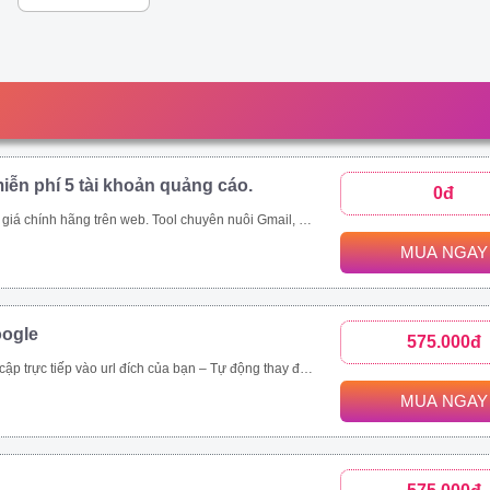
iễn phí 5 tài khoản quảng cáo.
0đ
p;amp;quot;mua rẻ\\\\\\\\\\\\\\\\\\\\\\\\\\\\\\\&amp;amp;quot; các tool tự động thông qua ứng dụng này - Auto đăng nhập gmail, auto nuôi mail, auto tạo tài khoản quảng cáo, auto add thẻ, auto kháng....
MUA NGAY
oogle
575.000đ
rình duyệt, hệ điều hành. – Chạy đa luồng (Mở nhiều cửa sổ cùng lúc) để tăng tốc độ SEO. Vĩnh viễn, bảo hành 1 đổi 1 tool Video demo : https://drive.google.com/drive/folders/1tPeGf4iXaQ1i7g7s_LQQlKB9Qcmt_-Cm
MUA NGAY