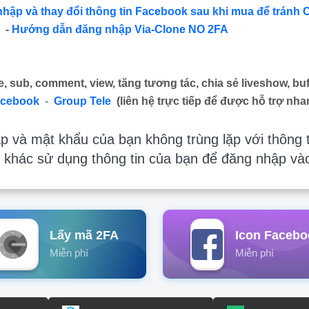
nhập và thay đổi thông tin Facebook sau khi mua để tránh 
-
Hướng dẫn đăng nhập Via-Clone NO 2FA
e, sub, comment, view, tăng tương tác, chia sẻ liveshow, buf
acebook
-
Group Tele
(liên hệ trực tiếp để được hỗ trợ nha
 và mật khẩu của bạn không trùng lặp với thông t
 khác sử dụng thông tin của bạn để đăng nhập và
Lấy mã 2FA
Icon Facebo
Miễn phí
Miễn phí