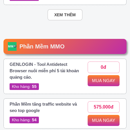
XEM THÊM
Phần Mềm MMO
GENLOGIN - Tool Antidetect
0đ
Browser nuôi miễn phí 5 tài khoản
quảng cáo.
MUA NGAY
Kho hàng:
55
Phần Mềm tăng traffic website và
575.000đ
seo top google
Kho hàng:
54
MUA NGAY