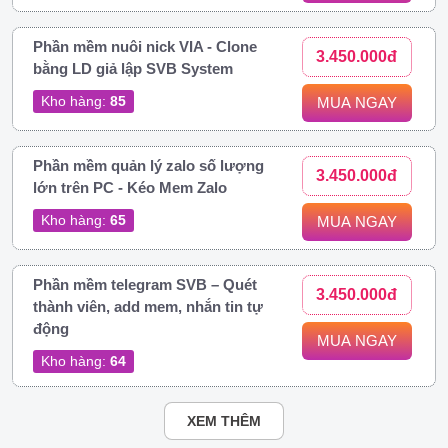
Phần mềm nuôi nick VIA - Clone
3.450.000đ
bằng LD giả lập SVB System
Kho hàng:
85
MUA NGAY
Phần mềm quản lý zalo số lượng
3.450.000đ
lớn trên PC - Kéo Mem Zalo
Kho hàng:
65
MUA NGAY
Phần mềm telegram SVB – Quét
3.450.000đ
thành viên, add mem, nhắn tin tự
động
MUA NGAY
Kho hàng:
64
XEM THÊM