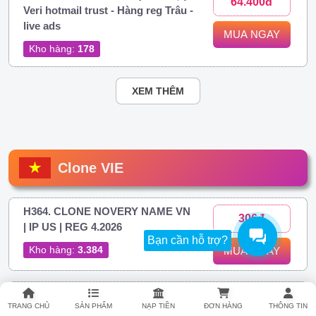
64.400đ
Veri hotmail trust - Hàng reg Trâu -
live ads
MUA NGAY
Kho hàng:
178
XEM THÊM
Clone VIE
H364. CLONE NOVERY NAME VN
306đ
| IP US | REG 4.2026
Bạn cần hỗ trợ?
Kho hàng:
3.384
MUA NGAY
H374. Clone Việt IP Việt Novery |
306đ
TRANG CHỦ
SẢN PHẨM
NẠP TIỀN
ĐƠN HÀNG
THÔNG TIN
FULL 2FA