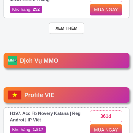
Kho hàng:
252
MUA NGAY
XEM THÊM
Dịch Vụ MMO
Profile VIE
H197. Acc Fb Novery Katana | Reg
361đ
Androi | IP Việt
Kho hàng:
1.817
MUA NGAY