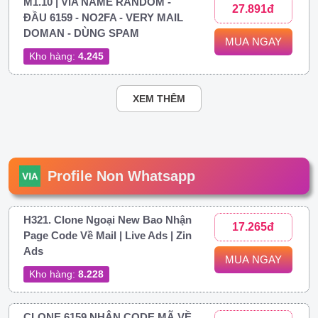
M1.10 | VIA NAME RANDOM -
27.891đ
ĐẦU 6159 - NO2FA - VERY MAIL
DOMAN - DÙNG SPAM
MUA NGAY
Kho hàng:
4.245
XEM THÊM
Profile Non Whatsapp
H321. Clone Ngoại New Bao Nhận
17.265đ
Page Code Về Mail | Live Ads | Zin
Ads
MUA NGAY
Kho hàng:
8.228
CLONE 6159 NHẬN CODE MÃ VỀ