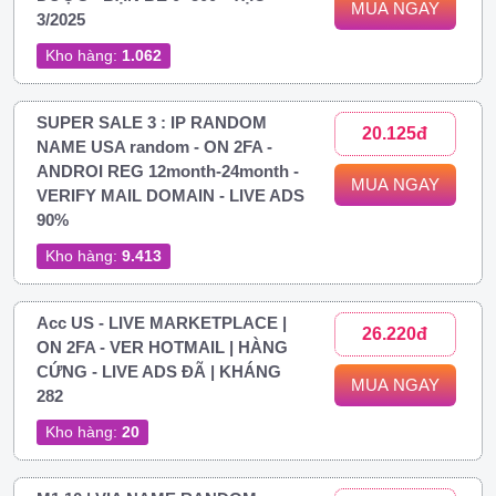
MUA NGAY
3/2025
Kho hàng:
1.062
SUPER SALE 3 : IP RANDOM
20.125đ
NAME USA random - ON 2FA -
ANDROI REG 12month-24month -
MUA NGAY
VERIFY MAIL DOMAIN - LIVE ADS
90%
Kho hàng:
9.413
Acc US - LIVE MARKETPLACE |
26.220đ
ON 2FA - VER HOTMAIL | HÀNG
CỨNG - LIVE ADS ĐÃ | KHÁNG
MUA NGAY
282
Kho hàng:
20