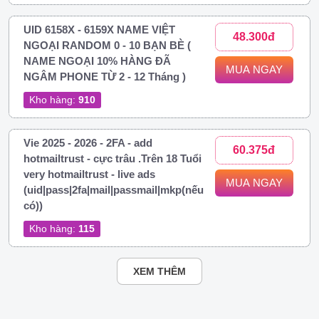
UID 6158X - 6159X NAME VIỆT
48.300đ
NGOẠI RANDOM 0 - 10 BẠN BÈ (
NAME NGOẠI 10% HÀNG ĐÃ
MUA NGAY
NGÂM PHONE TỪ 2 - 12 Tháng )
Kho hàng:
910
Vie 2025 - 2026 - 2FA - add
60.375đ
hotmailtrust - cực trâu .Trên 18 Tuổi
very hotmailtrust - live ads
MUA NGAY
(uid|pass|2fa|mail|passmail|mkp(nếu
có))
Kho hàng:
115
XEM THÊM