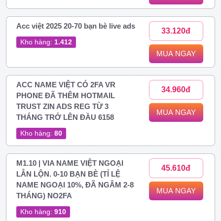
Acc việt 2025 20-70 bạn bè live ads
33.120đ
Kho hàng:
1.412
MUA NGAY
ACC NAME VIỆT CÓ 2FA VR
34.960đ
PHONE ĐÃ THÊM HOTMAIL
TRUST ZIN ADS REG TỪ 3
MUA NGAY
THÁNG TRỞ LÊN ĐẦU 6158
Kho hàng:
80
M1.10 | VIA NAME VIỆT NGOẠI
45.610đ
LẪN LỘN. 0-10 BẠN BÈ (TỈ LỆ
NAME NGOẠI 10%, ĐÃ NGÂM 2-8
MUA NGAY
THÁNG) NO2FA
Kho hàng:
910