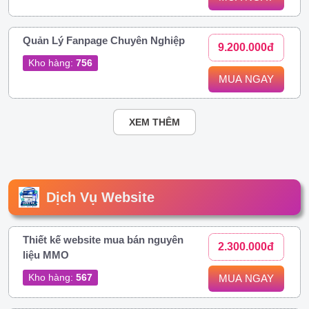
Quản Lý Fanpage Chuyên Nghiệp
9.200.000đ
Kho hàng:
756
MUA NGAY
XEM THÊM
Dịch Vụ Website
Thiết kế website mua bán nguyên
2.300.000đ
liệu MMO
Kho hàng:
567
MUA NGAY