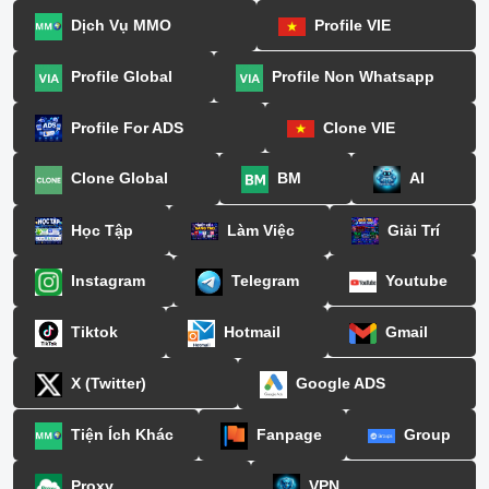
Dịch Vụ MMO
Profile VIE
Profile Global
Profile Non Whatsapp
Profile For ADS
Clone VIE
Clone Global
BM
AI
Học Tập
Làm Việc
Giải Trí
Instagram
Telegram
Youtube
Tiktok
Hotmail
Gmail
X (Twitter)
Google ADS
Tiện Ích Khác
Fanpage
Group
Proxy
VPN