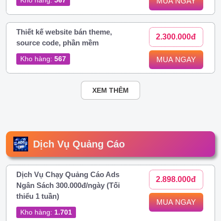
MUA NGAY
Thiết kế website bán theme,
2.300.000đ
source code, phần mềm
Kho hàng:
567
MUA NGAY
XEM THÊM
Dịch Vụ Quảng Cáo
Dịch Vụ Chạy Quảng Cáo Ads
2.898.000đ
Ngân Sách 300.000đ/ngày (Tối
thiểu 1 tuần)
MUA NGAY
Kho hàng:
1.701