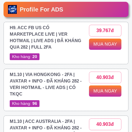
Profile For ADS
H9. ACC FB US CÓ
39.767đ
MARKETPLACE LIVE | VER
HOTMAIL | LIVE ADS | ĐÃ KHÁNG
MUA NGAY
QUA 282 | FULL 2FA
Kho hàng:
20
M1.10 | VIA HONGKONG - 2FA |
40.903đ
AVATAR + INFO - ĐÃ KHÁNG 282 -
VERI HOTMAIL - LIVE ADS | CÓ
MUA NGAY
TKQC
Kho hàng:
96
M1.10 | ACC AUSTRALIA - 2FA |
40.903đ
AVATAR + INFO - ĐÃ KHÁNG 282 -