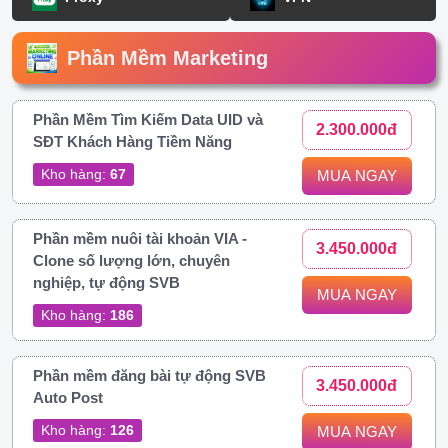
Phần Mềm Marketing
Phần Mềm Tìm Kiếm Data UID và
2.300.000đ
SĐT Khách Hàng Tiềm Năng
Kho hàng:
67
MUA NGAY
Phần mềm nuôi tài khoản VIA -
3.450.000đ
Clone số lượng lớn, chuyên
nghiệp, tự động SVB
MUA NGAY
Kho hàng:
186
Phần mềm đăng bài tự động SVB
3.450.000đ
Auto Post
Kho hàng:
126
MUA NGAY