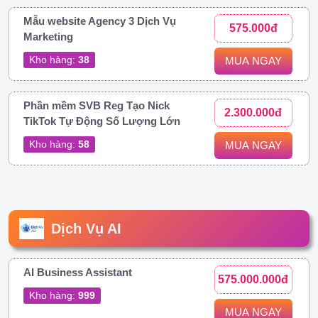
Mẫu website Agency 3 Dịch Vụ
575.000đ
Marketing
Kho hàng:
38
MUA NGAY
Phần mềm SVB Reg Tạo Nick
2.300.000đ
TikTok Tự Động Số Lượng Lớn
Kho hàng:
58
MUA NGAY
Dịch Vụ AI
AI Business Assistant
575.000.000đ
Kho hàng:
999
MUA NGAY