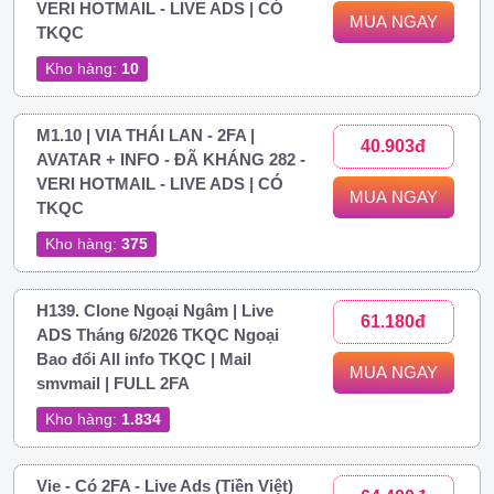
VERI HOTMAIL - LIVE ADS | CÓ
MUA NGAY
TKQC
Kho hàng:
10
M1.10 | VIA THÁI LAN - 2FA |
40.903đ
AVATAR + INFO - ĐÃ KHÁNG 282 -
VERI HOTMAIL - LIVE ADS | CÓ
MUA NGAY
TKQC
Kho hàng:
375
H139. Clone Ngoại Ngâm | Live
61.180đ
ADS Tháng 6/2026 TKQC Ngoại
Bao đổi All info TKQC | Mail
MUA NGAY
smvmail | FULL 2FA
Kho hàng:
1.834
Vie - Có 2FA - Live Ads (Tiền Việt)