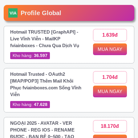
Profile Global
Hotmail TRUSTED [GraphAPI] -
1.639đ
Live Vĩnh Viễn - MailKP
fviainboxes - Chưa Qua Dịch Vụ
MUA NGAY
Kho hàng:
36.597
Hotmail Trusted - OAuth2
1.704đ
[IMAP/POP3] Thêm Mail Khôi
Phục fviainboxes.com Sống Vĩnh
MUA NGAY
Viễn
Kho hàng:
47.628
NGOẠI 2025 - AVATAR - VER
18.170đ
PHONE - REG IOS - RENAME
ĐƯỢC - BẠN BÈ 0~500 - TẠO