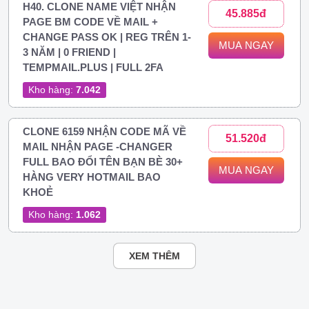
H40. CLONE NAME VIỆT NHẬN
45.885đ
PAGE BM CODE VỀ MAIL +
CHANGE PASS OK | REG TRÊN 1-
MUA NGAY
3 NĂM | 0 FRIEND |
TEMPMAIL.PLUS | FULL 2FA
Kho hàng:
7.042
CLONE 6159 NHẬN CODE MÃ VỀ
51.520đ
MAIL NHẬN PAGE -CHANGER
FULL BAO ĐỔI TÊN BẠN BÈ 30+
MUA NGAY
HÀNG VERY HOTMAIL BAO
KHOẺ
Kho hàng:
1.062
XEM THÊM