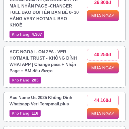
36.800đ
MAIL NHẬN PAGE -CHANGER
FULL BAO ĐỔI TÊN BẠN BÈ 0- 30
MUA NGAY
HÀNG VERY HOTMAIL BAO
KHOẺ
Kho hàng:
4.307
ACC NGOẠI - ON 2FA - VER
40.250đ
HOTMAIL TRUST - KHÔNG DÍNH
WHATAPP | Change pass + Nhận
MUA NGAY
Page + BM đều được
Kho hàng:
283
Acc Name Us 2025 Không Dính
44.160đ
Whatsapp Veri Tempmail.plus
Kho hàng:
116
MUA NGAY