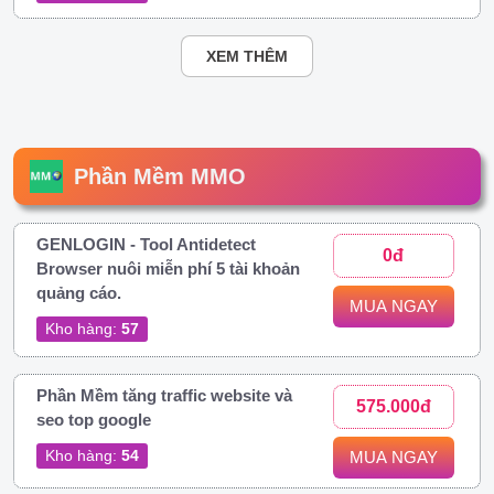
XEM THÊM
Phần Mềm MMO
GENLOGIN - Tool Antidetect
0đ
Browser nuôi miễn phí 5 tài khoản
quảng cáo.
MUA NGAY
Kho hàng:
57
Phần Mềm tăng traffic website và
575.000đ
seo top google
Kho hàng:
54
MUA NGAY