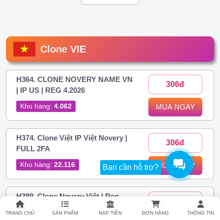
Clone VIE
H364. CLONE NOVERY NAME VN
306đ
| IP US | REG 4.2026
Kho hàng:
4.062
MUA NGAY
H374. Clone Việt IP Việt Novery |
306đ
FULL 2FA
Kho hàng:
22.116
MUA NGAY
Bạn cần hỗ trợ?
H389. Clone Novery Việt | Reg
437đ
Phone Android
TRANG CHỦ
SẢN PHẨM
NẠP TIỀN
ĐƠN HÀNG
THÔNG TIN