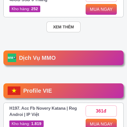
Kho hàng:
252
MUA NGAY
XEM THÊM
Dịch Vụ MMO
Profile VIE
H197. Acc Fb Novery Katana | Reg
361đ
Androi | IP Việt
Kho hàng:
1.819
MUA NGAY