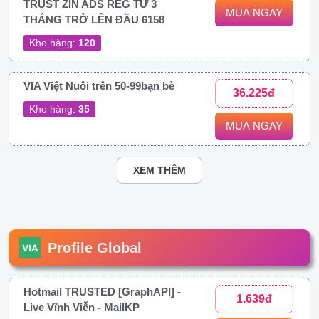
TRUST ZIN ADS REG TỪ 3
MUA NGAY
THÁNG TRỞ LÊN ĐẦU 6158
Kho hàng:
120
VIA Việt Nuôi trên 50-99bạn bè
36.225đ
Kho hàng:
35
MUA NGAY
XEM THÊM
Profile Global
Hotmail TRUSTED [GraphAPI] -
1.639đ
Live Vĩnh Viễn - MailKP