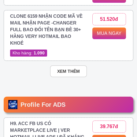
CLONE 6159 NHẬN CODE MÃ VỀ
51.520đ
MAIL NHẬN PAGE -CHANGER
FULL BAO ĐỔI TÊN BẠN BÈ 30+
MUA NGAY
HÀNG VERY HOTMAIL BAO
KHOẺ
Kho hàng:
1.090
XEM THÊM
Profile For ADS
H9. ACC FB US CÓ
39.767đ
MARKETPLACE LIVE | VER
HOTMAIL | LIVE ADS | ĐÃ KHÁNG