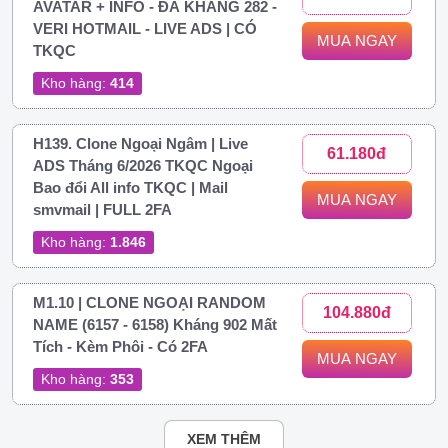
AVATAR + INFO - ĐÃ KHÁNG 282 -
VERI HOTMAIL - LIVE ADS | CÓ
MUA NGAY
TKQC
Kho hàng:
414
H139. Clone Ngoại Ngâm | Live
61.180đ
ADS Tháng 6/2026 TKQC Ngoại
Bao đổi All info TKQC | Mail
MUA NGAY
smvmail | FULL 2FA
Kho hàng:
1.846
M1.10 | CLONE NGOẠI RANDOM
104.880đ
NAME (6157 - 6158) Kháng 902 Mất
Tích - Kèm Phôi - Có 2FA
MUA NGAY
Kho hàng:
353
XEM THÊM