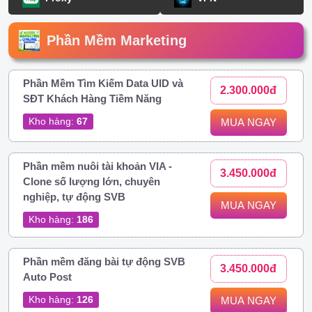
Phần Mềm Marketing
Phần Mềm Tìm Kiếm Data UID và
2.300.000đ
SĐT Khách Hàng Tiềm Năng
Kho hàng:
67
MUA NGAY
Phần mềm nuôi tài khoản VIA -
3.450.000đ
Clone số lượng lớn, chuyên
nghiệp, tự động SVB
MUA NGAY
Kho hàng:
186
Phần mềm đăng bài tự động SVB
3.450.000đ
Auto Post
Kho hàng:
126
MUA NGAY