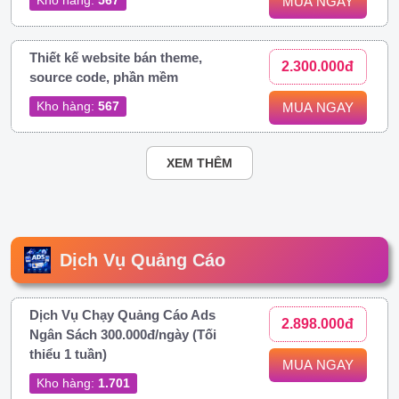
MUA NGAY
Thiết kế website bán theme,
2.300.000đ
source code, phần mềm
Kho hàng:
567
MUA NGAY
XEM THÊM
Dịch Vụ Quảng Cáo
Dịch Vụ Chạy Quảng Cáo Ads
2.898.000đ
Ngân Sách 300.000đ/ngày (Tối
thiểu 1 tuần)
MUA NGAY
Kho hàng:
1.701