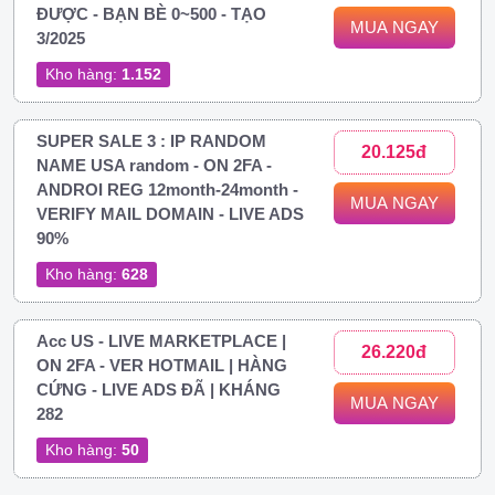
ĐƯỢC - BẠN BÈ 0~500 - TẠO
MUA NGAY
3/2025
Kho hàng:
1.152
SUPER SALE 3 : IP RANDOM
20.125đ
NAME USA random - ON 2FA -
ANDROI REG 12month-24month -
MUA NGAY
VERIFY MAIL DOMAIN - LIVE ADS
90%
Kho hàng:
628
Acc US - LIVE MARKETPLACE |
26.220đ
ON 2FA - VER HOTMAIL | HÀNG
CỨNG - LIVE ADS ĐÃ | KHÁNG
MUA NGAY
282
Kho hàng:
50