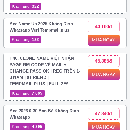
Kho hàng:
322
Acc Name Us 2025 Không Dính
44.160đ
Whatsapp Veri Tempmail.plus
Kho hàng:
122
MUA NGAY
H40. CLONE NAME VIỆT NHẬN
45.885đ
PAGE BM CODE VỀ MAIL +
CHANGE PASS OK | REG TRÊN 1-
MUA NGAY
3 NĂM | 0 FRIEND |
TEMPMAIL.PLUS | FULL 2FA
Kho hàng:
7.065
Acc 2026 0-30 Bạn Bè Không Dính
47.840đ
Whatsapp
Kho hàng:
4.395
MUA NGAY