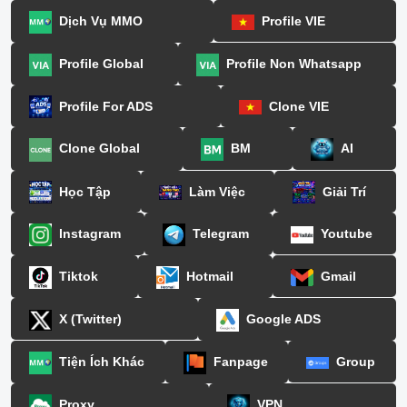
Dịch Vụ MMO
Profile VIE
Profile Global
Profile Non Whatsapp
Profile For ADS
Clone VIE
Clone Global
BM
AI
Học Tập
Làm Việc
Giải Trí
Instagram
Telegram
Youtube
Tiktok
Hotmail
Gmail
X (Twitter)
Google ADS
Tiện Ích Khác
Fanpage
Group
Proxy
VPN