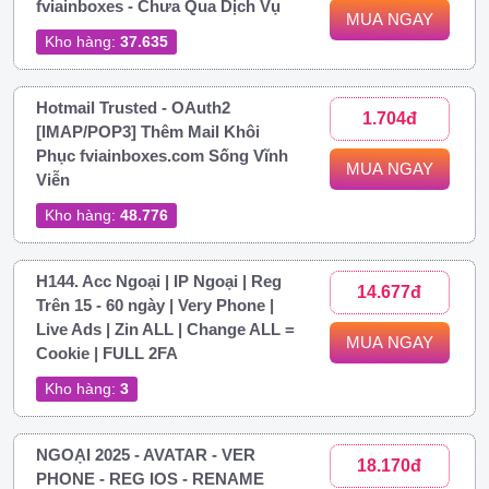
fviainboxes - Chưa Qua Dịch Vụ
MUA NGAY
Kho hàng:
37.635
Hotmail Trusted - OAuth2
1.704đ
[IMAP/POP3] Thêm Mail Khôi
Phục fviainboxes.com Sống Vĩnh
MUA NGAY
Viễn
Kho hàng:
48.776
H144. Acc Ngoại | IP Ngoại | Reg
14.677đ
Trên 15 - 60 ngày | Very Phone |
Live Ads | Zin ALL | Change ALL =
MUA NGAY
Cookie | FULL 2FA
Kho hàng:
3
NGOẠI 2025 - AVATAR - VER
18.170đ
PHONE - REG IOS - RENAME