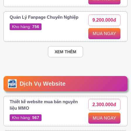
Quản Lý Fanpage Chuyên Nghiệp
9.200.000đ
Kho hàng:
756
MUA NGAY
XEM THÊM
Dịch Vụ Website
Thiết kế website mua bán nguyên
2.300.000đ
liệu MMO
Kho hàng:
567
MUA NGAY