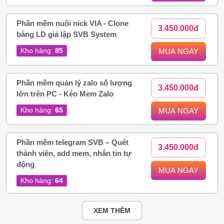
Phần mềm nuôi nick VIA - Clone
3.450.000đ
bằng LD giả lập SVB System
Kho hàng:
85
MUA NGAY
Phần mềm quản lý zalo số lượng
3.450.000đ
lớn trên PC - Kéo Mem Zalo
Kho hàng:
65
MUA NGAY
Phần mềm telegram SVB – Quét
3.450.000đ
thành viên, add mem, nhắn tin tự
động
MUA NGAY
Kho hàng:
64
XEM THÊM