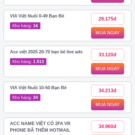
VIA Việt Nuôi 0-49 Bạn Bè
28.175đ
Kho hàng:
16
MUA NGAY
Acc việt 2025 20-70 bạn bè live ads
33.120đ
Kho hàng:
1.513
MUA NGAY
VIA Việt Nuôi 10-50 Bạn Bè
34.213đ
Kho hàng:
34
MUA NGAY
ACC NAME VIỆT CÓ 2FA VR
34.960đ
PHONE ĐÃ THÊM HOTMAIL