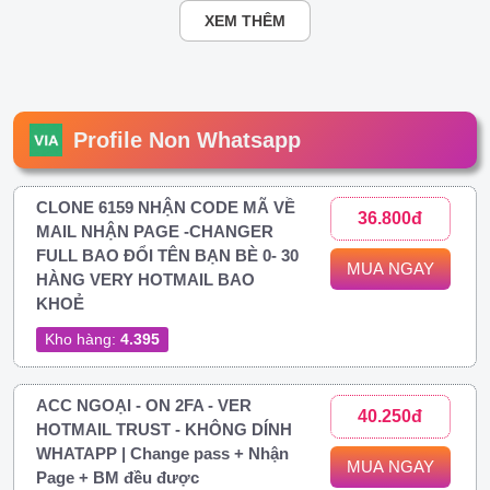
XEM THÊM
Profile Non Whatsapp
CLONE 6159 NHẬN CODE MÃ VỀ
36.800đ
MAIL NHẬN PAGE -CHANGER
FULL BAO ĐỔI TÊN BẠN BÈ 0- 30
MUA NGAY
HÀNG VERY HOTMAIL BAO
KHOẺ
Kho hàng:
4.395
ACC NGOẠI - ON 2FA - VER
40.250đ
HOTMAIL TRUST - KHÔNG DÍNH
WHATAPP | Change pass + Nhận
MUA NGAY
Page + BM đều được