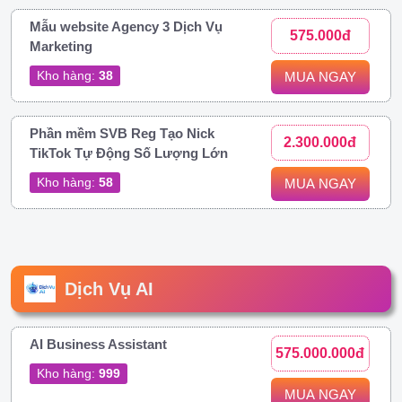
Mẫu website Agency 3 Dịch Vụ
575.000đ
Marketing
Kho hàng:
38
MUA NGAY
Phần mềm SVB Reg Tạo Nick
2.300.000đ
TikTok Tự Động Số Lượng Lớn
Kho hàng:
58
MUA NGAY
Dịch Vụ AI
AI Business Assistant
575.000.000đ
Kho hàng:
999
MUA NGAY