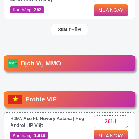
Kho hàng:
252
MUA NGAY
XEM THÊM
Dịch Vụ MMO
Profile VIE
H197. Acc Fb Novery Katana | Reg
361đ
Androi | IP Việt
Kho hàng:
1.819
MUA NGAY