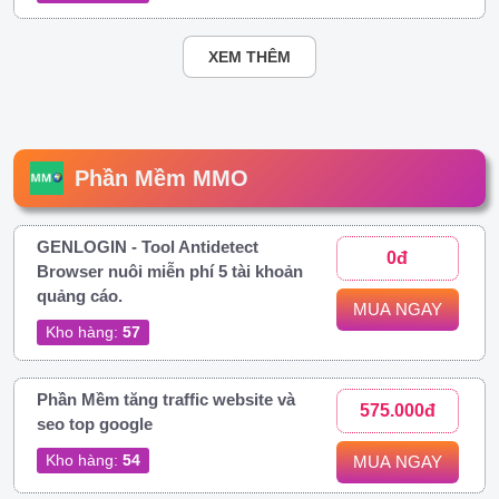
XEM THÊM
Phần Mềm MMO
GENLOGIN - Tool Antidetect
0đ
Browser nuôi miễn phí 5 tài khoản
quảng cáo.
MUA NGAY
Kho hàng:
57
Phần Mềm tăng traffic website và
575.000đ
seo top google
Kho hàng:
54
MUA NGAY