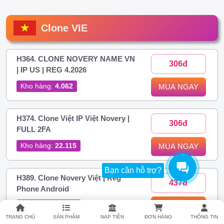
Clone VIE
H364. CLONE NOVERY NAME VN
306đ
| IP US | REG 4.2026
Kho hàng:
4.062
MUA NGAY
H374. Clone Việt IP Việt Novery |
306đ
FULL 2FA
Kho hàng:
22.115
MUA NGAY
Bạn cần hỗ trợ?
H389. Clone Novery Việt | Reg
437đ
Phone Android
Kho hàng:
40.795
MUA NGAY
TRANG CHỦ
SẢN PHẨM
NẠP TIỀN
ĐƠN HÀNG
THÔNG TIN