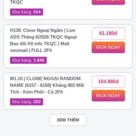
TKQC
Kho hàng:
414
H139. Clone Ngoại Ngâm | Live
61.180đ
ADS Tháng 6/2026 TKQC Ngoại
Bao đổi All info TKQC | Mail
MUA NGAY
smvmail | FULL 2FA
Kho hàng:
1.846
M1.10 | CLONE NGOẠI RANDOM
104.880đ
NAME (6157 - 6158) Kháng 902 Mất
Tích - Kèm Phôi - Có 2FA
MUA NGAY
Kho hàng:
353
XEM THÊM