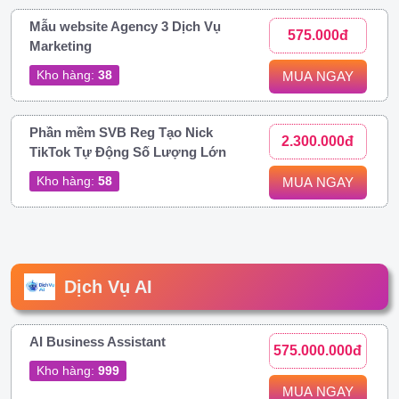
Mẫu website Agency 3 Dịch Vụ
575.000đ
Marketing
Kho hàng:
38
MUA NGAY
Phần mềm SVB Reg Tạo Nick
2.300.000đ
TikTok Tự Động Số Lượng Lớn
Kho hàng:
58
MUA NGAY
Dịch Vụ AI
AI Business Assistant
575.000.000đ
Kho hàng:
999
MUA NGAY