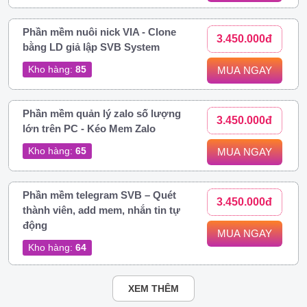
Phần mềm nuôi nick VIA - Clone
3.450.000đ
bằng LD giả lập SVB System
Kho hàng:
85
MUA NGAY
Phần mềm quản lý zalo số lượng
3.450.000đ
lớn trên PC - Kéo Mem Zalo
Kho hàng:
65
MUA NGAY
Phần mềm telegram SVB – Quét
3.450.000đ
thành viên, add mem, nhắn tin tự
động
MUA NGAY
Kho hàng:
64
XEM THÊM