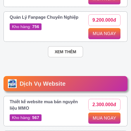
Quản Lý Fanpage Chuyên Nghiệp
9.200.000đ
Kho hàng:
756
MUA NGAY
XEM THÊM
Dịch Vụ Website
Thiết kế website mua bán nguyên
2.300.000đ
liệu MMO
Kho hàng:
567
MUA NGAY