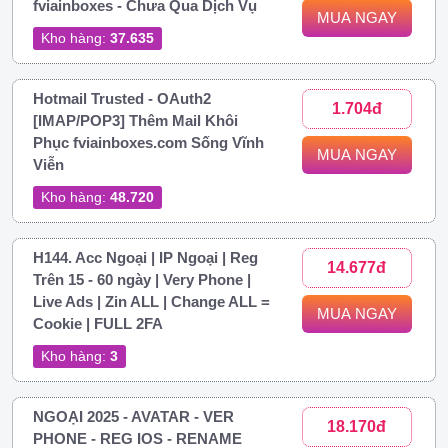
fviainboxes - Chưa Qua Dịch Vụ
MUA NGAY
Kho hàng:
37.635
Hotmail Trusted - OAuth2
1.704đ
[IMAP/POP3] Thêm Mail Khôi
Phục fviainboxes.com Sống Vĩnh
MUA NGAY
Viễn
Kho hàng:
48.720
H144. Acc Ngoại | IP Ngoại | Reg
14.677đ
Trên 15 - 60 ngày | Very Phone |
Live Ads | Zin ALL | Change ALL =
MUA NGAY
Cookie | FULL 2FA
Kho hàng:
3
NGOẠI 2025 - AVATAR - VER
18.170đ
PHONE - REG IOS - RENAME