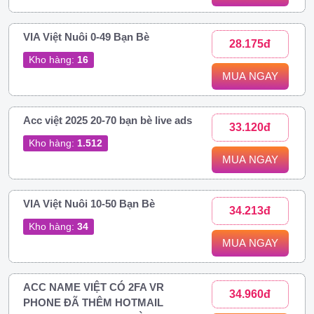
VIA Việt Nuôi 0-49 Bạn Bè
28.175đ
Kho hàng:
16
MUA NGAY
Acc việt 2025 20-70 bạn bè live ads
33.120đ
Kho hàng:
1.512
MUA NGAY
VIA Việt Nuôi 10-50 Bạn Bè
34.213đ
Kho hàng:
34
MUA NGAY
ACC NAME VIỆT CÓ 2FA VR
34.960đ
PHONE ĐÃ THÊM HOTMAIL