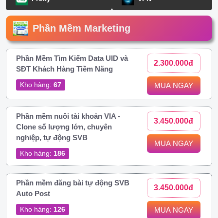
Phần Mềm Marketing
Phần Mềm Tìm Kiếm Data UID và
2.300.000đ
SĐT Khách Hàng Tiềm Năng
Kho hàng:
67
MUA NGAY
Phần mềm nuôi tài khoản VIA -
3.450.000đ
Clone số lượng lớn, chuyên
nghiệp, tự động SVB
MUA NGAY
Kho hàng:
186
Phần mềm đăng bài tự động SVB
3.450.000đ
Auto Post
Kho hàng:
126
MUA NGAY