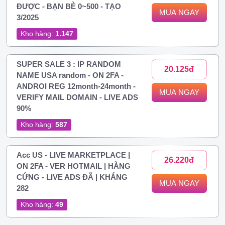
ĐƯỢC - BẠN BÈ 0~500 - TẠO
MUA NGAY
3/2025
Kho hàng:
1.147
SUPER SALE 3 : IP RANDOM
20.125đ
NAME USA random - ON 2FA -
ANDROI REG 12month-24month -
MUA NGAY
VERIFY MAIL DOMAIN - LIVE ADS
90%
Kho hàng:
587
Acc US - LIVE MARKETPLACE |
26.220đ
ON 2FA - VER HOTMAIL | HÀNG
CỨNG - LIVE ADS ĐÃ | KHÁNG
MUA NGAY
282
Kho hàng:
49