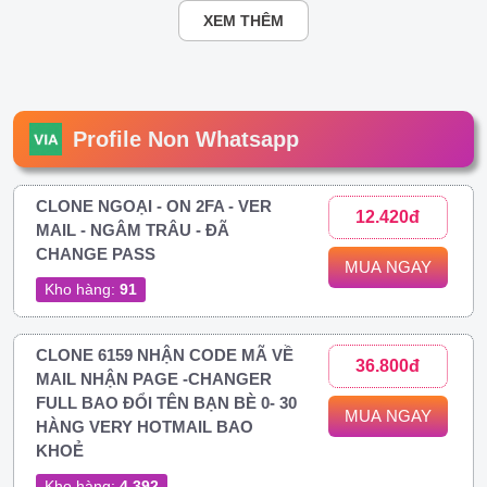
XEM THÊM
Profile Non Whatsapp
CLONE NGOẠI - ON 2FA - VER
12.420đ
MAIL - NGÂM TRÂU - ĐÃ
CHANGE PASS
MUA NGAY
Kho hàng:
91
CLONE 6159 NHẬN CODE MÃ VỀ
36.800đ
MAIL NHẬN PAGE -CHANGER
FULL BAO ĐỔI TÊN BẠN BÈ 0- 30
MUA NGAY
HÀNG VERY HOTMAIL BAO
KHOẺ
Kho hàng:
4.392