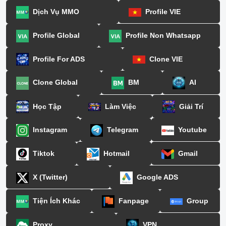
Dịch Vụ MMO
Profile VIE
Profile Global
Profile Non Whatsapp
Profile For ADS
Clone VIE
Clone Global
BM
AI
Học Tập
Làm Việc
Giải Trí
Instagram
Telegram
Youtube
Tiktok
Hotmail
Gmail
X (Twitter)
Google ADS
Tiện Ích Khác
Fanpage
Group
Proxy
VPN