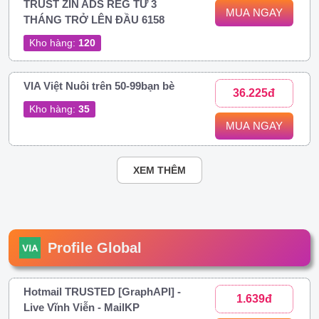
TRUST ZIN ADS REG TỪ 3
MUA NGAY
THÁNG TRỞ LÊN ĐẦU 6158
Kho hàng:
120
VIA Việt Nuôi trên 50-99bạn bè
36.225đ
Kho hàng:
35
MUA NGAY
XEM THÊM
Profile Global
Hotmail TRUSTED [GraphAPI] -
1.639đ
Live Vĩnh Viễn - MailKP