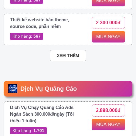
MUA NGAY
Thiết kế website bán theme,
2.300.000đ
source code, phần mềm
Kho hàng:
567
MUA NGAY
XEM THÊM
Dịch Vụ Quảng Cáo
Dịch Vụ Chạy Quảng Cáo Ads
2.898.000đ
Ngân Sách 300.000đ/ngày (Tối
thiểu 1 tuần)
MUA NGAY
Kho hàng:
1.701