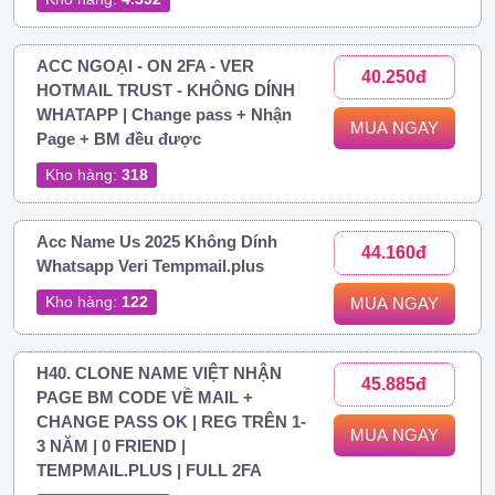
ACC NGOẠI - ON 2FA - VER
40.250đ
HOTMAIL TRUST - KHÔNG DÍNH
WHATAPP | Change pass + Nhận
MUA NGAY
Page + BM đều được
Kho hàng:
318
Acc Name Us 2025 Không Dính
44.160đ
Whatsapp Veri Tempmail.plus
Kho hàng:
122
MUA NGAY
H40. CLONE NAME VIỆT NHẬN
45.885đ
PAGE BM CODE VỀ MAIL +
CHANGE PASS OK | REG TRÊN 1-
MUA NGAY
3 NĂM | 0 FRIEND |
TEMPMAIL.PLUS | FULL 2FA