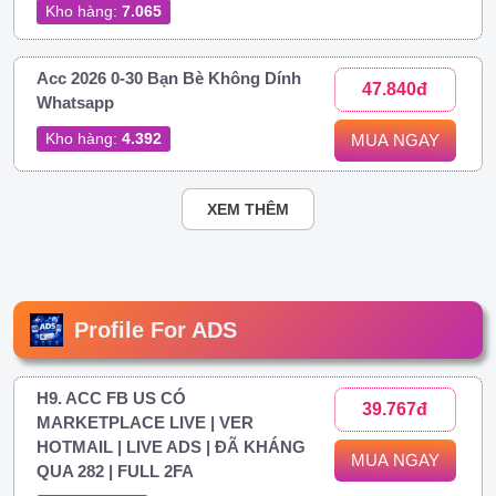
Kho hàng:
7.065
Acc 2026 0-30 Bạn Bè Không Dính
47.840đ
Whatsapp
Kho hàng:
4.392
MUA NGAY
XEM THÊM
Profile For ADS
H9. ACC FB US CÓ
39.767đ
MARKETPLACE LIVE | VER
HOTMAIL | LIVE ADS | ĐÃ KHÁNG
MUA NGAY
QUA 282 | FULL 2FA