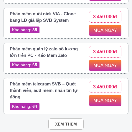
Phần mềm nuôi nick VIA - Clone
3.450.000đ
bằng LD giả lập SVB System
Kho hàng:
85
MUA NGAY
Phần mềm quản lý zalo số lượng
3.450.000đ
lớn trên PC - Kéo Mem Zalo
Kho hàng:
65
MUA NGAY
Phần mềm telegram SVB – Quét
3.450.000đ
thành viên, add mem, nhắn tin tự
động
MUA NGAY
Kho hàng:
64
XEM THÊM