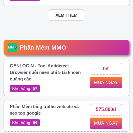
XEM THÊM
Phần Mềm MMO
GENLOGIN - Tool Antidetect
0đ
Browser nuôi miễn phí 5 tài khoản
quảng cáo.
MUA NGAY
Kho hàng:
57
Phần Mềm tăng traffic website và
575.000đ
seo top google
Kho hàng:
54
MUA NGAY