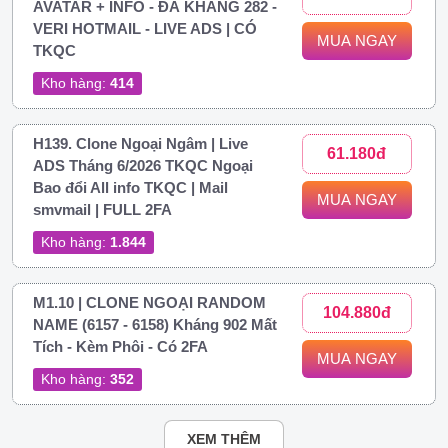
AVATAR + INFO - ĐÃ KHÁNG 282 -
VERI HOTMAIL - LIVE ADS | CÓ
MUA NGAY
TKQC
Kho hàng:
414
H139. Clone Ngoại Ngâm | Live
61.180đ
ADS Tháng 6/2026 TKQC Ngoại
Bao đổi All info TKQC | Mail
MUA NGAY
smvmail | FULL 2FA
Kho hàng:
1.844
M1.10 | CLONE NGOẠI RANDOM
104.880đ
NAME (6157 - 6158) Kháng 902 Mất
Tích - Kèm Phôi - Có 2FA
MUA NGAY
Kho hàng:
352
XEM THÊM