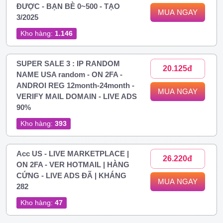
ĐƯỢC - BẠN BÈ 0~500 - TẠO
MUA NGAY
3/2025
Kho hàng:
1.146
SUPER SALE 3 : IP RANDOM
20.125đ
NAME USA random - ON 2FA -
ANDROI REG 12month-24month -
MUA NGAY
VERIFY MAIL DOMAIN - LIVE ADS
90%
Kho hàng:
393
Acc US - LIVE MARKETPLACE |
26.220đ
ON 2FA - VER HOTMAIL | HÀNG
CỨNG - LIVE ADS ĐÃ | KHÁNG
MUA NGAY
282
Kho hàng:
47