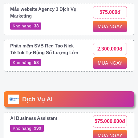
Mẫu website Agency 3 Dịch Vụ
575.000đ
Marketing
Kho hàng:
38
MUA NGAY
Phần mềm SVB Reg Tạo Nick
2.300.000đ
TikTok Tự Động Số Lượng Lớn
Kho hàng:
58
MUA NGAY
Dịch Vụ AI
AI Business Assistant
575.000.000đ
Kho hàng:
999
MUA NGAY