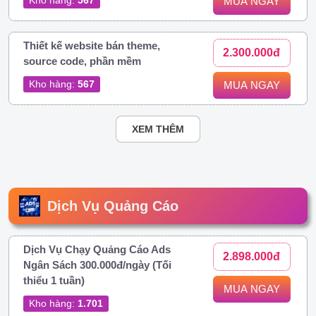
MUA NGAY
Thiết kế website bán theme,
2.300.000đ
source code, phần mềm
Kho hàng:
567
MUA NGAY
XEM THÊM
Dịch Vụ Quảng Cáo
Dịch Vụ Chạy Quảng Cáo Ads
2.898.000đ
Ngân Sách 300.000đ/ngày (Tối
thiểu 1 tuần)
MUA NGAY
Kho hàng:
1.701