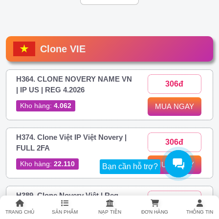
Clone VIE
H364. CLONE NOVERY NAME VN
306đ
| IP US | REG 4.2026
Kho hàng:
4.062
MUA NGAY
H374. Clone Việt IP Việt Novery |
306đ
FULL 2FA
Kho hàng:
22.110
MUA NGAY
Bạn cần hỗ trợ?
H389. Clone Novery Việt | Reg
437đ
Phone Android
TRANG CHỦ
SẢN PHẨM
NẠP TIỀN
ĐƠN HÀNG
THÔNG TIN