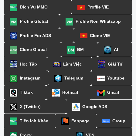
Dịch Vụ MMO
Profile VIE
Profile Global
Profile Non Whatsapp
Profile For ADS
Clone VIE
Clone Global
BM
AI
Học Tập
Làm Việc
Giải Trí
Instagram
Telegram
Youtube
Tiktok
Hotmail
Gmail
X (Twitter)
Google ADS
Tiện Ích Khác
Fanpage
Group
Proxy
VPN