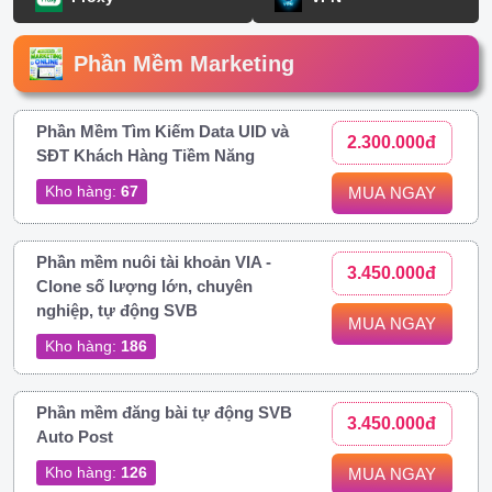
Phần Mềm Marketing
Phần Mềm Tìm Kiếm Data UID và
2.300.000đ
SĐT Khách Hàng Tiềm Năng
Kho hàng:
67
MUA NGAY
Phần mềm nuôi tài khoản VIA -
3.450.000đ
Clone số lượng lớn, chuyên
nghiệp, tự động SVB
MUA NGAY
Kho hàng:
186
Phần mềm đăng bài tự động SVB
3.450.000đ
Auto Post
Kho hàng:
126
MUA NGAY