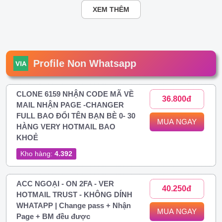
XEM THÊM
Profile Non Whatsapp
CLONE 6159 NHẬN CODE MÃ VỀ
36.800đ
MAIL NHẬN PAGE -CHANGER
FULL BAO ĐỔI TÊN BẠN BÈ 0- 30
MUA NGAY
HÀNG VERY HOTMAIL BAO
KHOẺ
Kho hàng:
4.392
ACC NGOẠI - ON 2FA - VER
40.250đ
HOTMAIL TRUST - KHÔNG DÍNH
WHATAPP | Change pass + Nhận
MUA NGAY
Page + BM đều được