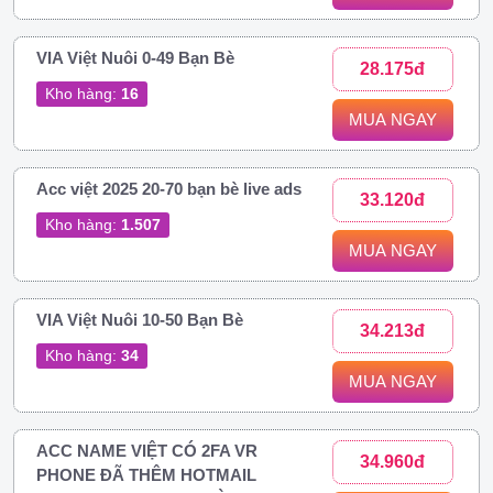
VIA Việt Nuôi 0-49 Bạn Bè
28.175đ
Kho hàng:
16
MUA NGAY
Acc việt 2025 20-70 bạn bè live ads
33.120đ
Kho hàng:
1.507
MUA NGAY
VIA Việt Nuôi 10-50 Bạn Bè
34.213đ
Kho hàng:
34
MUA NGAY
ACC NAME VIỆT CÓ 2FA VR
34.960đ
PHONE ĐÃ THÊM HOTMAIL