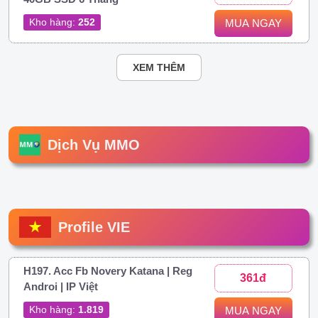
Kho hàng:
252
MUA NGAY
XEM THÊM
Dịch Vụ MMO
Profile VIE
H197. Acc Fb Novery Katana | Reg
361đ
Androi | IP Việt
Kho hàng:
1.819
MUA NGAY