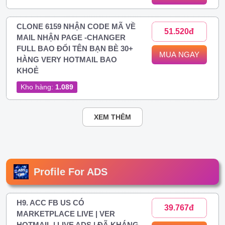
CLONE 6159 NHẬN CODE MÃ VỀ
51.520đ
MAIL NHẬN PAGE -CHANGER
FULL BAO ĐỔI TÊN BẠN BÈ 30+
MUA NGAY
HÀNG VERY HOTMAIL BAO
KHOẺ
Kho hàng:
1.089
XEM THÊM
Profile For ADS
H9. ACC FB US CÓ
39.767đ
MARKETPLACE LIVE | VER
HOTMAIL | LIVE ADS | ĐÃ KHÁNG