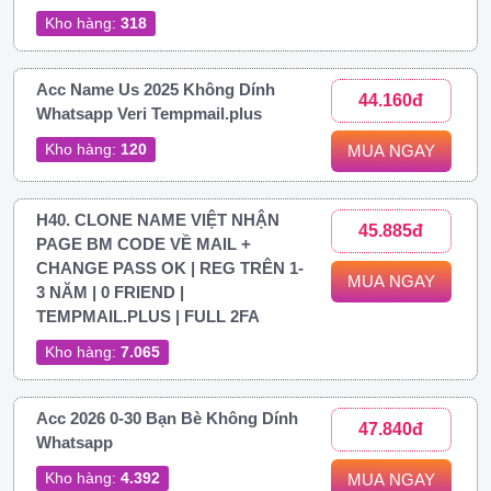
Kho hàng:
318
Acc Name Us 2025 Không Dính
44.160đ
Whatsapp Veri Tempmail.plus
Kho hàng:
120
MUA NGAY
H40. CLONE NAME VIỆT NHẬN
45.885đ
PAGE BM CODE VỀ MAIL +
CHANGE PASS OK | REG TRÊN 1-
MUA NGAY
3 NĂM | 0 FRIEND |
TEMPMAIL.PLUS | FULL 2FA
Kho hàng:
7.065
Acc 2026 0-30 Bạn Bè Không Dính
47.840đ
Whatsapp
Kho hàng:
4.392
MUA NGAY