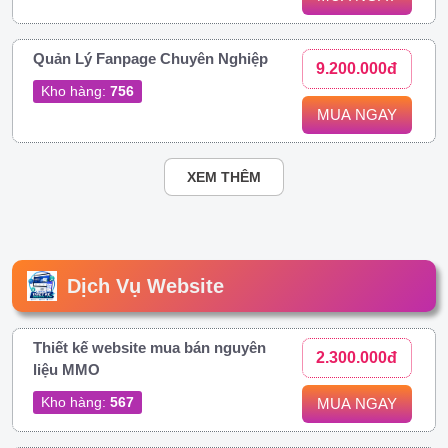
Quản Lý Fanpage Chuyên Nghiệp
9.200.000đ
Kho hàng:
756
MUA NGAY
XEM THÊM
Dịch Vụ Website
Thiết kế website mua bán nguyên
2.300.000đ
liệu MMO
Kho hàng:
567
MUA NGAY