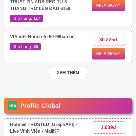
TRUST ZIN ADS REG TỪ 3
MUA NGAY
THÁNG TRỞ LÊN ĐẦU 6158
Kho hàng:
117
VIA Việt Nuôi trên 50-99bạn bè
36.225đ
Kho hàng:
35
MUA NGAY
XEM THÊM
Profile Global
Hotmail TRUSTED [GraphAPI] -
1.639đ
Live Vĩnh Viễn - MailKP