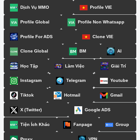
Dịch Vụ MMO
Profile VIE
Profile Global
Profile Non Whatsapp
Profile For ADS
Clone VIE
Clone Global
BM
AI
Học Tập
Làm Việc
Giải Trí
Instagram
Telegram
Youtube
Tiktok
Hotmail
Gmail
X (Twitter)
Google ADS
Tiện Ích Khác
Fanpage
Group
Proxy
VPN