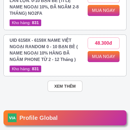
LẪN LỘN. 0-10 BẠN BÈ (TỈ LỆ
NAME NGOẠI 10%, ĐÃ NGÂM 2-8
MUA NGAY
THÁNG) NO2FA
Kho hàng:
831
UID 6158X - 6159X NAME VIỆT
48.300đ
NGOẠI RANDOM 0 - 10 BẠN BÈ (
NAME NGOẠI 10% HÀNG ĐÃ
MUA NGAY
NGÂM PHONE TỪ 2 - 12 Tháng )
Kho hàng:
831
XEM THÊM
Profile Global