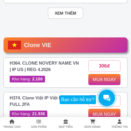
XEM THÊM
Clone VIE
H364. CLONE NOVERY NAME VN
306đ
| IP US | REG 4.2026
Kho hàng:
2.100
MUA NGAY
H374. Clone Việt IP Việt Novery |
Bạn cần hỗ trợ?
306đ
FULL 2FA
Kho hàng:
21.936
MUA NGAY
TRANG CHỦ
SẢN PHẨM
NẠP TIỀN
ĐƠN HÀNG
THÔNG TIN