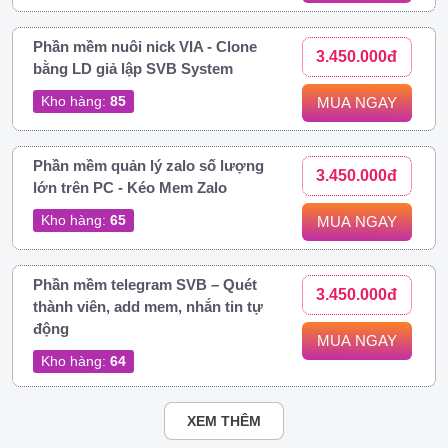
Phần mềm nuôi nick VIA - Clone
3.450.000đ
bằng LD giả lập SVB System
Kho hàng:
85
MUA NGAY
Phần mềm quản lý zalo số lượng
3.450.000đ
lớn trên PC - Kéo Mem Zalo
Kho hàng:
65
MUA NGAY
Phần mềm telegram SVB – Quét
3.450.000đ
thành viên, add mem, nhắn tin tự
động
MUA NGAY
Kho hàng:
64
XEM THÊM