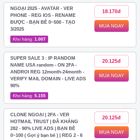
NGOẠI 2025 - AVATAR - VER
18.170đ
PHONE - REG IOS - RENAME
ĐƯỢC - BẠN BÈ 0~500 - TẠO
MUA NGAY
3/2025
Kho hàng:
1.007
SUPER SALE 3 : IP RANDOM
20.125đ
NAME USA random - ON 2FA -
ANDROI REG 12month-24month -
MUA NGAY
VERIFY MAIL DOMAIN - LIVE ADS
90%
Kho hàng:
5.155
CLONE NGOẠI | 2FA - VER
20.125đ
HOTMAIL TRUST | ĐÃ KHÁNG
282 - 90% LIVE ADS | BẠN BÈ
MUA NGAY
0~100 ( Gợi ý bạn bè ) | REG 2 - 6