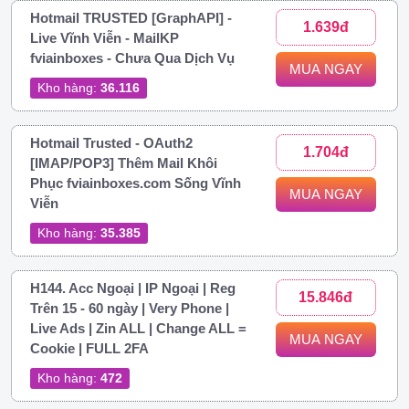
Hotmail TRUSTED [GraphAPI] -
1.639đ
Live Vĩnh Viễn - MailKP
fviainboxes - Chưa Qua Dịch Vụ
MUA NGAY
Kho hàng:
36.116
Hotmail Trusted - OAuth2
1.704đ
[IMAP/POP3] Thêm Mail Khôi
Phục fviainboxes.com Sống Vĩnh
MUA NGAY
Viễn
Kho hàng:
35.385
H144. Acc Ngoại | IP Ngoại | Reg
15.846đ
Trên 15 - 60 ngày | Very Phone |
Live Ads | Zin ALL | Change ALL =
MUA NGAY
Cookie | FULL 2FA
Kho hàng:
472