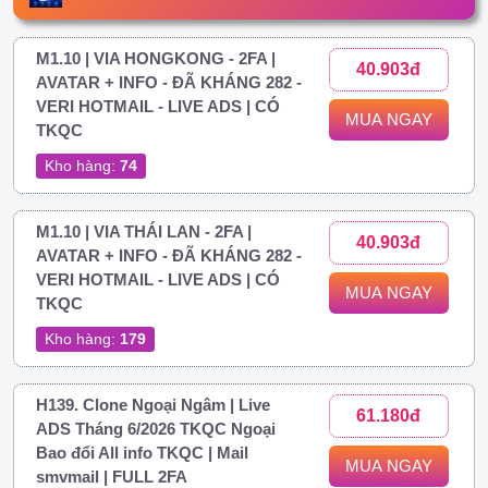
M1.10 | VIA HONGKONG - 2FA |
40.903đ
AVATAR + INFO - ĐÃ KHÁNG 282 -
VERI HOTMAIL - LIVE ADS | CÓ
MUA NGAY
TKQC
Kho hàng:
74
M1.10 | VIA THÁI LAN - 2FA |
40.903đ
AVATAR + INFO - ĐÃ KHÁNG 282 -
VERI HOTMAIL - LIVE ADS | CÓ
MUA NGAY
TKQC
Kho hàng:
179
H139. Clone Ngoại Ngâm | Live
61.180đ
ADS Tháng 6/2026 TKQC Ngoại
Bao đổi All info TKQC | Mail
MUA NGAY
smvmail | FULL 2FA