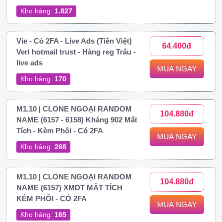
Kho hàng:
1.827
Vie - Có 2FA - Live Ads (Tiền Việt)
64.400đ
Veri hotmail trust - Hàng reg Trâu -
live ads
MUA NGAY
Kho hàng:
170
M1.10 | CLONE NGOẠI RANDOM
104.880đ
NAME (6157 - 6158) Kháng 902 Mất
Tích - Kèm Phôi - Có 2FA
MUA NGAY
Kho hàng:
268
M1.10 | CLONE NGOẠI RANDOM
104.880đ
NAME (6157) XMDT MẤT TÍCH
KÈM PHÔI - CÓ 2FA
MUA NGAY
Kho hàng:
165