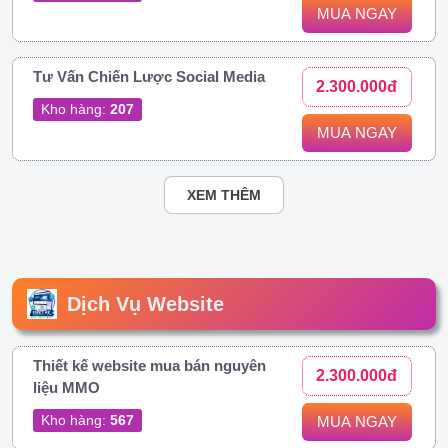
MUA NGAY
Tư Vấn Chiến Lược Social Media
2.300.000đ
Kho hàng:
207
MUA NGAY
XEM THÊM
Dịch Vụ Website
Thiết kế website mua bán nguyên
2.300.000đ
liệu MMO
Kho hàng:
567
MUA NGAY