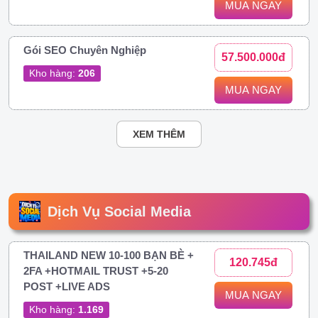
MUA NGAY
Gói SEO Chuyên Nghiệp
57.500.000đ
Kho hàng:
206
MUA NGAY
XEM THÊM
Dịch Vụ Social Media
THAILAND NEW 10-100 BẠN BÈ +
120.745đ
2FA +HOTMAIL TRUST +5-20
POST +LIVE ADS
MUA NGAY
Kho hàng:
1.169