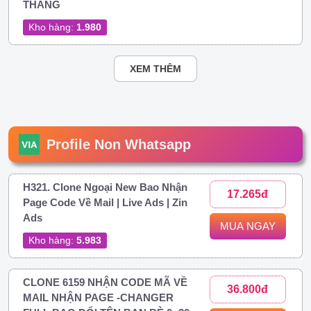
THÁNG
Kho hàng:
1.980
XEM THÊM
Profile Non Whatsapp
H321. Clone Ngoại New Bao Nhận
17.265đ
Page Code Về Mail | Live Ads | Zin
Ads
MUA NGAY
Kho hàng:
5.983
CLONE 6159 NHẬN CODE MÃ VỀ
36.800đ
MAIL NHẬN PAGE -CHANGER