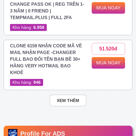
CHANGE PASS OK | REG TRÊN 1-
MUA NGAY
3 NĂM | 0 FRIEND |
TEMPMAIL.PLUS | FULL 2FA
Kho hàng:
6.958
CLONE 6159 NHẬN CODE MÃ VỀ
51.520đ
MAIL NHẬN PAGE -CHANGER
FULL BAO ĐỔI TÊN BẠN BÈ 30+
MUA NGAY
HÀNG VERY HOTMAIL BAO
KHOẺ
Kho hàng:
946
XEM THÊM
Profile For ADS