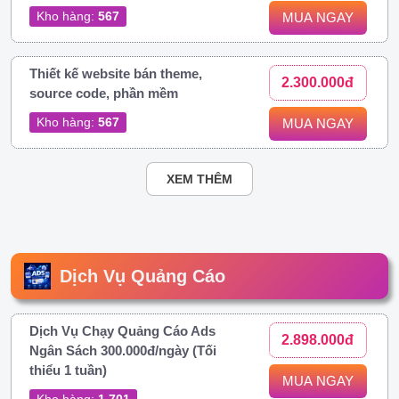
Kho hàng:
567
MUA NGAY
Thiết kế website bán theme,
2.300.000đ
source code, phần mềm
Kho hàng:
567
MUA NGAY
XEM THÊM
Dịch Vụ Quảng Cáo
Dịch Vụ Chạy Quảng Cáo Ads
2.898.000đ
Ngân Sách 300.000đ/ngày (Tối
thiểu 1 tuần)
MUA NGAY
Kho hàng:
1.701