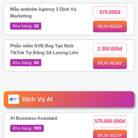
Mẫu website Agency 3 Dịch Vụ
575.000đ
Marketing
Kho hàng:
38
MUA NGAY
Phần mềm SVB Reg Tạo Nick
2.300.000đ
TikTok Tự Động Số Lượng Lớn
Kho hàng:
58
MUA NGAY
Dịch Vụ AI
AI Business Assistant
575.000.000đ
Kho hàng:
999
MUA NGAY