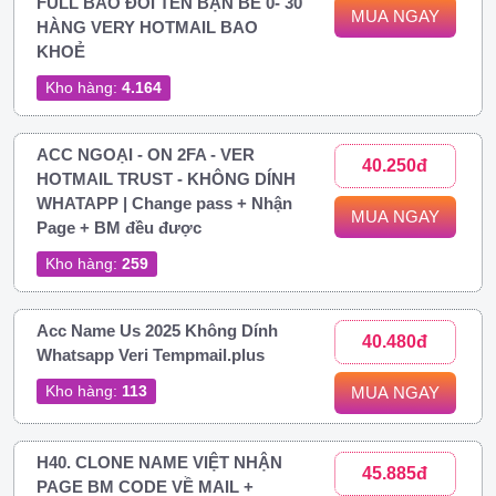
FULL BAO ĐỔI TÊN BẠN BÈ 0- 30
MUA NGAY
HÀNG VERY HOTMAIL BAO
KHOẺ
Kho hàng:
4.164
ACC NGOẠI - ON 2FA - VER
40.250đ
HOTMAIL TRUST - KHÔNG DÍNH
WHATAPP | Change pass + Nhận
MUA NGAY
Page + BM đều được
Kho hàng:
259
Acc Name Us 2025 Không Dính
40.480đ
Whatsapp Veri Tempmail.plus
Kho hàng:
113
MUA NGAY
H40. CLONE NAME VIỆT NHẬN
45.885đ
PAGE BM CODE VỀ MAIL +