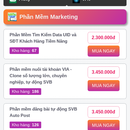
Phần Mềm Marketing
Phần Mềm Tìm Kiếm Data UID và
2.300.000đ
SĐT Khách Hàng Tiềm Năng
Kho hàng:
67
MUA NGAY
Phần mềm nuôi tài khoản VIA -
3.450.000đ
Clone số lượng lớn, chuyên
nghiệp, tự động SVB
MUA NGAY
Kho hàng:
186
Phần mềm đăng bài tự động SVB
3.450.000đ
Auto Post
Kho hàng:
126
MUA NGAY