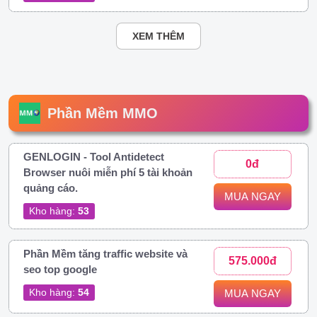
XEM THÊM
Phần Mềm MMO
GENLOGIN - Tool Antidetect
0đ
Browser nuôi miễn phí 5 tài khoản
quảng cáo.
MUA NGAY
Kho hàng:
53
Phần Mềm tăng traffic website và
575.000đ
seo top google
Kho hàng:
54
MUA NGAY