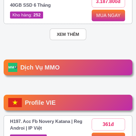
3.187.800đ
40GB SSD 6 Tháng
Kho hàng:
252
MUA NGAY
XEM THÊM
Dịch Vụ MMO
Profile VIE
H197. Acc Fb Novery Katana | Reg
361đ
Androi | IP Việt