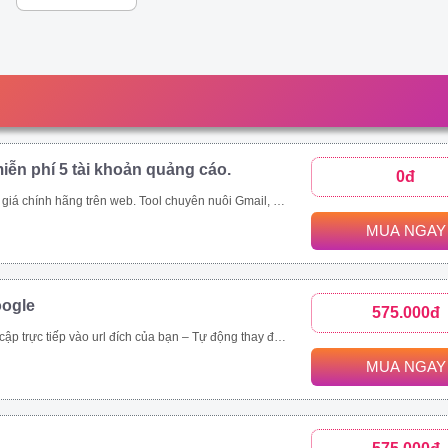
iễn phí 5 tài khoản quảng cáo.
0đ
p;amp;quot;mua rẻ\\\\\\\\\\\\\\\\\\\\\\\\\\\\\\\&amp;amp;quot; các tool tự động thông qua ứng dụng này - Auto đăng nhập gmail, auto nuôi mail, auto tạo tài khoản quảng cáo, auto add thẻ, auto kháng....
MUA NGAY
oogle
575.000đ
rình duyệt, hệ điều hành. – Chạy đa luồng (Mở nhiều cửa sổ cùng lúc) để tăng tốc độ SEO. Vĩnh viễn, bảo hành 1 đổi 1 tool Video demo : https://drive.google.com/drive/folders/1tPeGf4iXaQ1i7g7s_LQQlKB9Qcmt_-Cm
MUA NGAY