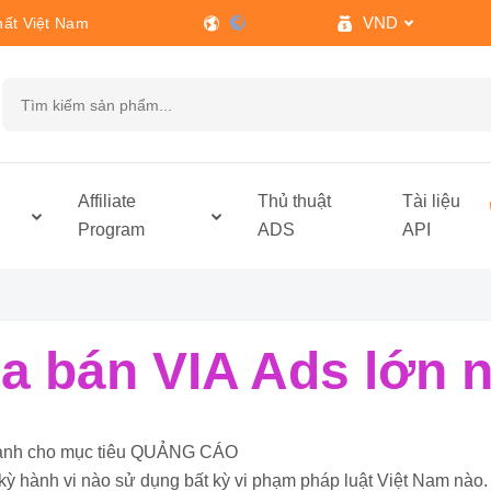
VND
hất Việt Nam
h
Affiliate
Thủ thuật
Tài liệu
Program
ADS
API
 bán VIA Ads lớn n
ỉ dành cho mục tiêu QUẢNG CÁO
kỳ hành vi nào sử dụng bất kỳ vi phạm pháp luật Việt Nam nào.