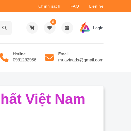
Chính sách
FAQ
Liên hệ
0
Login
Hotline
Email
0981282956
muaviaads@gmail.com
hất Việt Nam