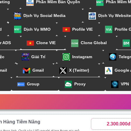
eting
Phần Mềm Bản Quyền
Phần Mềm 
Dịch Vụ Social Media
Dịch Vụ Website
d
Dịch Vụ MMO
Profile VIE
Profile 
or ADS
Clone VIE
Clone Global
ệc
Giải Trí
Instagram
Teleg
mail
Gmail
X (Twitter)
Google
Group
Proxy
VPN
h Hàng Tiềm Năng
2.300.000đ