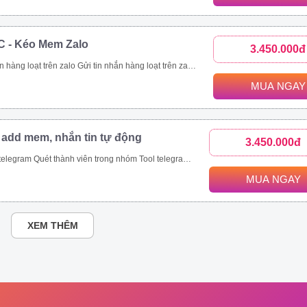
C - Kéo Mem Zalo
3.450.000đ
nhanh chóng. Kết bạn zalo hàng loạt là tính năng giúp bạn thực hiện mục tiêu này. Với tính năng kết bạn zalo này, bạn có thể Kết bạn zalo theo danh sách SĐT có sẵn. Kết bạn zalo hàng loạt theo thành viên nhóm Tăng thành viên nhóm zalo nhanh chóng Mời bạn bè tham gia nhóm zalo theo danh sách bạn bè. Mời bạn bè tham gia nhóm zalo theo số điện thoại có sẵn.
MUA NGAY
 add mem, nhắn tin tự động
3.450.000đ
ét thành viên trong nhóm Tool telegram join nhóm tự động
MUA NGAY
XEM THÊM