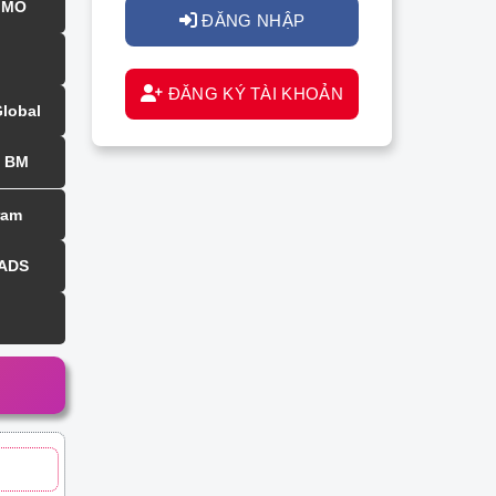
MMO
ĐĂNG NHẬP
ĐĂNG KÝ TÀI KHOẢN
Global
BM
ram
 ADS