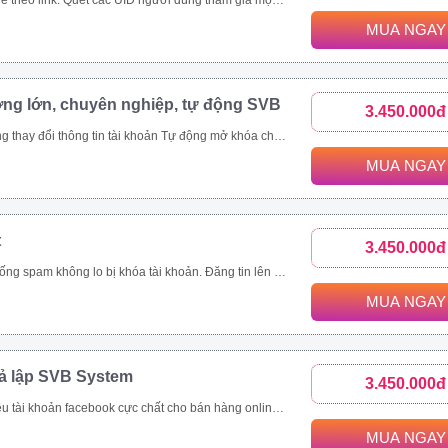
c bài viết trong group. Toàn bộ UID tương tác bài viết trên 1 page cộng đồng, page thương hiệu. Các bài viết được quét thường có lượng tương tác khủng. Ngoài đánh giá phản ứng người dùng (like/tym, giận dữ…), công cụ thu thập và phân tích comment khách hàng đưa ra đánh giá toàn diện nhất.
MUA NGAY
ợng lớn, chuyên nghiệp, tự động SVB
3.450.000đ
viết livestream, like page, follow theo uid Xây dựng và copy ảnh nội dung tài khoản đang nuôi theo 1 tài khoản mẫu
MUA NGAY
t
3.450.000đ
ách hàng, tiết kiệm thời gian hiệu quả Quản lí bài viết dễ dàng, thông minh Nhanh chóng đưa thông tin đến khách hàng trên nhiều kênh như group, fanpage, profile Là giải pháp marketing, quảng cáo, đăng tin bán hàng hoàn toàn tự động và chuyên nghiệp
MUA NGAY
iả lập SVB System
3.450.000đ
tự động Tự động tham gia nhóm Thiết lập tương tác nick tự động Seeding video livestream bán hàng online Tăng view, tăng mắt xem, comment, chia sẻ livestream Nhắn tin đến khách hàng tiềm năng tự động
MUA NGAY