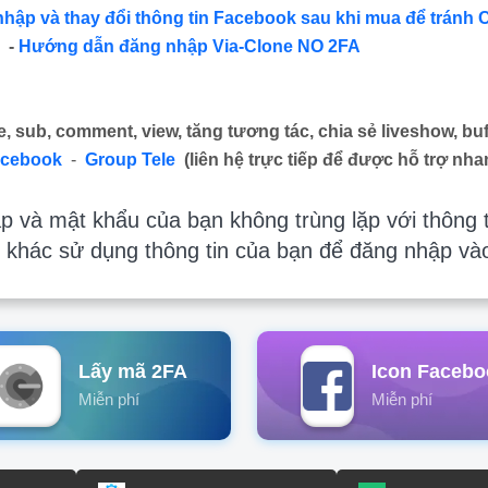
nhập và thay đổi thông tin Facebook sau khi mua để tránh 
-
Hướng dẫn đăng nhập Via-Clone NO 2FA
e, sub, comment, view, tăng tương tác, chia sẻ liveshow, buf
acebook
-
Group Tele
(liên hệ trực tiếp để được hỗ trợ nha
 và mật khẩu của bạn không trùng lặp với thông t
 khác sử dụng thông tin của bạn để đăng nhập và
Lấy mã 2FA
Icon Facebo
Miễn phí
Miễn phí