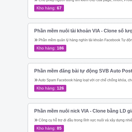
Cho phép người dùng tìm kiếm UID của page, nhóm, Profile theo link. Quét các UID người dùng tham gia một nhóm Quét ID bài viết của một nhóm Cho phép quét UID tương tác của một bài viết bất kỳ trong group Thực hiện tìm kiếm nhóm, tên nhóm, thành viên nhóm, trạng thái nhóm theo từ khóa Quét UID của người dùng đã thực hiện tương tác vào cá
Kho hàng:
67
Phần mềm nuôi tài khoản VIA - Clone số lư
Phần mềm quản lý hàng nghìn tài khoản Facebook Tự động thay đổi thông tin tài khoản Tự động mở khóa checkpoint Tự động seeding bài 
Kho hàng:
186
Phần mềm đăng bài tự động SVB Auto Pos
Auto Spam Facebook hàng loạt với cơ chế chống khóa, chống spam không lo bị khóa tài khoản. Đăng tin lên group, page, cmt group tự động nhanh chóng Spam inbox theo bạn bè, theo Uid. Giải quyết triệt để bài toán spam của Facebook Tiếp cận khách hàng tiềm năng nhanh chóng Dễ dàng chăm sóc kh
Kho hàng:
126
Phần mềm nuôi nick VIA - Clone bằng LD g
Công cụ hỗ trợ đi đầu trong lĩnh vực nuôi và xây dựng nhiêu tài khoản facebook cực chất cho bán hàng online Quản lý nuôi nick tự động 1 nick trên 1 điện thoại ảo riêng biệt Đăng bài, comment tự động lên các hội nhóm Quản lí bạn bè 
Kho hàng:
85