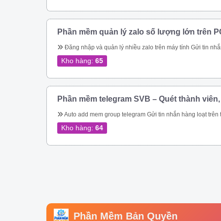
Phần mềm quản lý zalo số lượng lớn trên P
Đăng nhập và quản lý nhiều zalo trên máy tính Gửi tin nhắn hàng loạt trên zalo Gửi tin nhắn hàng loạt trên zalo theo danh bạ. Gửi tin nhắn zalo hàng loạt theo phân loại trên danh bạ. Gửi tin nhắn zalo hàng loạt, tự động vào các group. Gửi tin nhắn zalo tự động theo thành viên nhóm zalo nhanh chóng. Kết bạn zalo tự động số lượng lớn Phần mềm quản lý zalo còn giúp bạn tiếp cận hàng triệu khách hàng trên nền tảng 
Kho hàng:
65
Phần mềm telegram SVB – Quét thành viên,
Auto add mem group telegram Gửi tin nhắn hàng loạt trên telegram Qu
Kho hàng:
64
Phần Mềm Bản Quyền