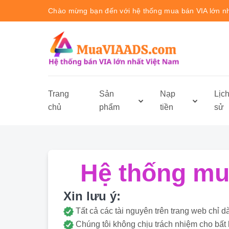
Chào mừng bạn đến với hệ thống mua bán VIA lớn n
Trang
Sản
Nạp
Lịc
chủ
phẩm
tiền
sử
Hệ thống mua
Xin lưu ý:
Tất cả các tài nguyên trên trang web ch
Chúng tôi không chịu trách nhiệm cho bất 