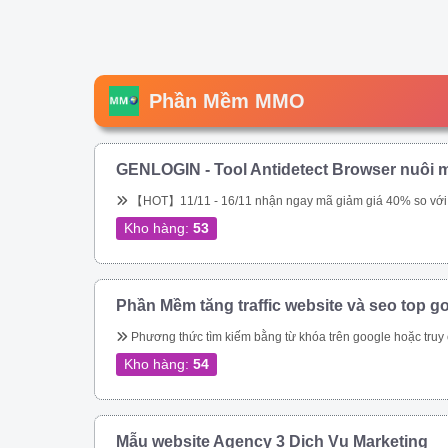
Phần Mềm MMO
GENLOGIN - Tool Antidetect Browser nuôi m
【HOT】11/11 - 16/11 nhận ngay mã giảm giá 40% so với giá chính hãng trên web. Tool chuyên nuôi Gmail, nuôi tài khoản Google Ads. Miễn phí 5 profile trọn đời. Sắp tới ae sẽ được tặng miễn phí, hoặc được \\\\\\\\\\\\\\\\\\\\\\\\\\\\\\\&am
Kho hàng:
53
Phần Mềm tăng traffic website và seo top g
Phương thức tìm kiếm bằng từ khóa trên google hoặc truy cập trực tiếp vào url đích của bạn – Tự động thay đổi địa chỉ IP – Tự động thay đổi Local IP – Giả lập được trên Mobile, Tablet, Laptop, Tablet bằng UserAgent và giả lập được trên mọi t
Kho hàng:
54
Mẫu website Agency 3 Dịch Vụ Marketing