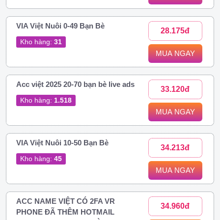
VIA Việt Nuôi 0-49 Bạn Bè
28.175đ
Kho hàng:
31
MUA NGAY
Acc việt 2025 20-70 bạn bè live ads
33.120đ
Kho hàng:
1.518
MUA NGAY
VIA Việt Nuôi 10-50 Bạn Bè
34.213đ
Kho hàng:
45
MUA NGAY
ACC NAME VIỆT CÓ 2FA VR
34.960đ
PHONE ĐÃ THÊM HOTMAIL