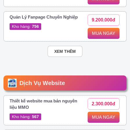
Quản Lý Fanpage Chuyên Nghiệp
9.200.000đ
Kho hàng:
756
MUA NGAY
XEM THÊM
Dịch Vụ Website
Thiết kế website mua bán nguyên
2.300.000đ
liệu MMO
Kho hàng:
567
MUA NGAY