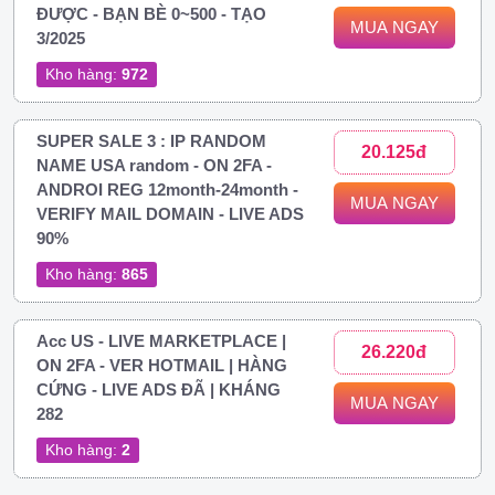
ĐƯỢC - BẠN BÈ 0~500 - TẠO
MUA NGAY
3/2025
Kho hàng:
972
SUPER SALE 3 : IP RANDOM
20.125đ
NAME USA random - ON 2FA -
ANDROI REG 12month-24month -
MUA NGAY
VERIFY MAIL DOMAIN - LIVE ADS
90%
Kho hàng:
865
Acc US - LIVE MARKETPLACE |
26.220đ
ON 2FA - VER HOTMAIL | HÀNG
CỨNG - LIVE ADS ĐÃ | KHÁNG
MUA NGAY
282
Kho hàng:
2