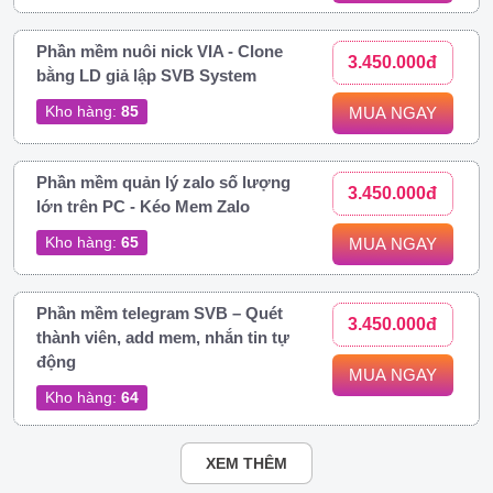
Phần mềm nuôi nick VIA - Clone
3.450.000đ
bằng LD giả lập SVB System
Kho hàng:
85
MUA NGAY
Phần mềm quản lý zalo số lượng
3.450.000đ
lớn trên PC - Kéo Mem Zalo
Kho hàng:
65
MUA NGAY
Phần mềm telegram SVB – Quét
3.450.000đ
thành viên, add mem, nhắn tin tự
động
MUA NGAY
Kho hàng:
64
XEM THÊM