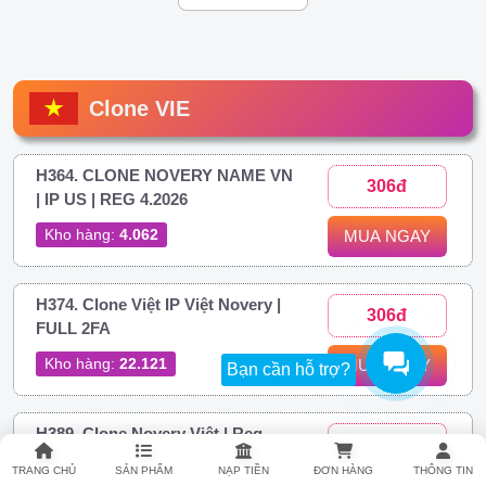
Clone VIE
H364. CLONE NOVERY NAME VN
306đ
| IP US | REG 4.2026
Kho hàng:
4.062
MUA NGAY
H374. Clone Việt IP Việt Novery |
306đ
FULL 2FA
Kho hàng:
22.121
MUA NGAY
Bạn cần hỗ trợ?
H389. Clone Novery Việt | Reg
437đ
Phone Android
TRANG CHỦ
SẢN PHẨM
NẠP TIỀN
ĐƠN HÀNG
THÔNG TIN