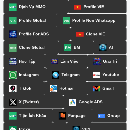
Dịch Vụ MMO
Profile VIE
Profile Global
Profile Non Whatsapp
Profile For ADS
Clone VIE
Clone Global
BM
AI
Học Tập
Làm Việc
Giải Trí
Instagram
Telegram
Youtube
Tiktok
Hotmail
Gmail
X (Twitter)
Google ADS
Tiện Ích Khác
Fanpage
Group
Proxy
VPN