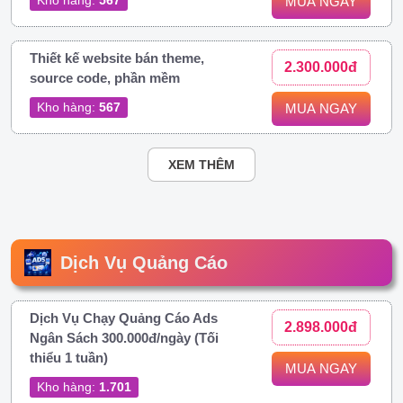
MUA NGAY
Thiết kế website bán theme,
2.300.000đ
source code, phần mềm
Kho hàng:
567
MUA NGAY
XEM THÊM
Dịch Vụ Quảng Cáo
Dịch Vụ Chạy Quảng Cáo Ads
2.898.000đ
Ngân Sách 300.000đ/ngày (Tối
thiểu 1 tuần)
MUA NGAY
Kho hàng:
1.701