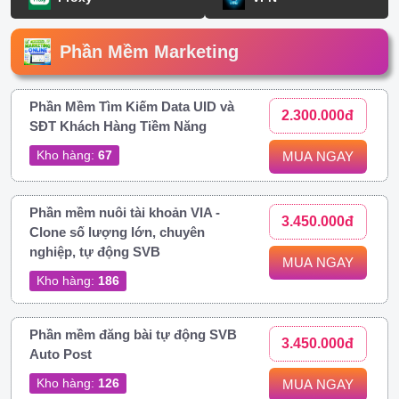
Phần Mềm Marketing
Phần Mềm Tìm Kiếm Data UID và
2.300.000đ
SĐT Khách Hàng Tiềm Năng
Kho hàng:
67
MUA NGAY
Phần mềm nuôi tài khoản VIA -
3.450.000đ
Clone số lượng lớn, chuyên
nghiệp, tự động SVB
MUA NGAY
Kho hàng:
186
Phần mềm đăng bài tự động SVB
3.450.000đ
Auto Post
Kho hàng:
126
MUA NGAY