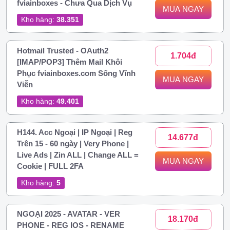
fviainboxes - Chưa Qua Dịch Vụ
MUA NGAY
Kho hàng:
38.351
Hotmail Trusted - OAuth2
1.704đ
[IMAP/POP3] Thêm Mail Khôi
Phục fviainboxes.com Sống Vĩnh
MUA NGAY
Viễn
Kho hàng:
49.401
H144. Acc Ngoại | IP Ngoại | Reg
14.677đ
Trên 15 - 60 ngày | Very Phone |
Live Ads | Zin ALL | Change ALL =
MUA NGAY
Cookie | FULL 2FA
Kho hàng:
5
NGOẠI 2025 - AVATAR - VER
18.170đ
PHONE - REG IOS - RENAME