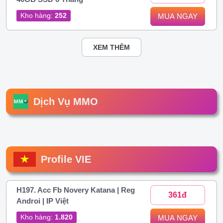
Kho hàng:
252
MUA NGAY
XEM THÊM
Dịch Vụ MMO
Profile VIE
H197. Acc Fb Novery Katana | Reg
361đ
Androi | IP Việt
Kho hàng:
1.820
MUA NGAY