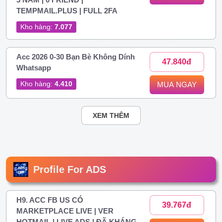
TEMPMAIL.PLUS | FULL 2FA
Kho hàng:
7.077
Acc 2026 0-30 Bạn Bè Không Dính
47.840đ
Whatsapp
Kho hàng:
4.410
MUA NGAY
XEM THÊM
Profile For ADS
H9. ACC FB US CÓ
39.767đ
MARKETPLACE LIVE | VER
HOTMAIL | LIVE ADS | ĐÃ KHÁNG