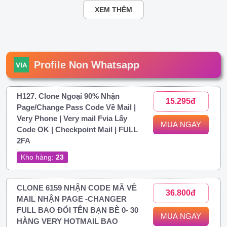
XEM THÊM
Profile Non Whatsapp
H127. Clone Ngoại 90% Nhận
15.295đ
Page/Change Pass Code Về Mail |
Very Phone | Very mail Fvia Lấy
MUA NGAY
Code OK | Checkpoint Mail | FULL
2FA
Kho hàng:
23
CLONE 6159 NHẬN CODE MÃ VỀ
36.800đ
MAIL NHẬN PAGE -CHANGER
FULL BAO ĐỔI TÊN BẠN BÈ 0- 30
MUA NGAY
HÀNG VERY HOTMAIL BAO