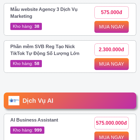
Mẫu website Agency 3 Dịch Vụ
575.000đ
Marketing
Kho hàng:
38
MUA NGAY
Phần mềm SVB Reg Tạo Nick
2.300.000đ
TikTok Tự Động Số Lượng Lớn
Kho hàng:
58
MUA NGAY
Dịch Vụ AI
AI Business Assistant
575.000.000đ
Kho hàng:
999
MUA NGAY