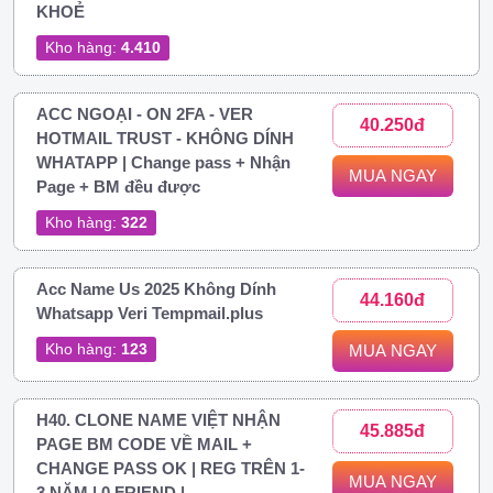
KHOẺ
Kho hàng:
4.410
ACC NGOẠI - ON 2FA - VER
40.250đ
HOTMAIL TRUST - KHÔNG DÍNH
WHATAPP | Change pass + Nhận
MUA NGAY
Page + BM đều được
Kho hàng:
322
Acc Name Us 2025 Không Dính
44.160đ
Whatsapp Veri Tempmail.plus
Kho hàng:
123
MUA NGAY
H40. CLONE NAME VIỆT NHẬN
45.885đ
PAGE BM CODE VỀ MAIL +
CHANGE PASS OK | REG TRÊN 1-
MUA NGAY
3 NĂM | 0 FRIEND |