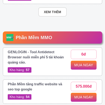
XEM THÊM
Phần Mềm MMO
GENLOGIN - Tool Antidetect
0đ
Browser nuôi miễn phí 5 tài khoản
quảng cáo.
MUA NGAY
Kho hàng:
57
Phần Mềm tăng traffic website và
575.000đ
seo top google
Kho hàng:
54
MUA NGAY