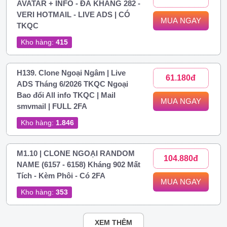
AVATAR + INFO - ĐÃ KHÁNG 282 -
VERI HOTMAIL - LIVE ADS | CÓ
MUA NGAY
TKQC
Kho hàng:
415
H139. Clone Ngoại Ngâm | Live
61.180đ
ADS Tháng 6/2026 TKQC Ngoại
Bao đổi All info TKQC | Mail
MUA NGAY
smvmail | FULL 2FA
Kho hàng:
1.846
M1.10 | CLONE NGOẠI RANDOM
104.880đ
NAME (6157 - 6158) Kháng 902 Mất
Tích - Kèm Phôi - Có 2FA
MUA NGAY
Kho hàng:
353
XEM THÊM