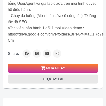
bằng UserAgent và giả lập được trên mọi trình duyệt,
hệ điều hành.
– Chạy đa luồng (Mở nhiều cửa sổ cùng lúc) để tăng
tốc độ SEO.
Vĩnh viễn, bảo hành 1 đổi 1 tool Video demo :
https://drive.google.com/drive/folders/1tPeGf4iXaQ1i7g
Cm
Share:
MUA NGAY
QUAY LẠI