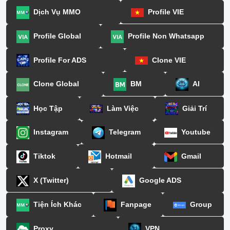
Dịch Vụ MMO
Profile VIE
Profile Global
Profile Non Whatsapp
Profile For ADS
Clone VIE
Clone Global
BM
AI
Học Tập
Làm Việc
Giải Trí
Instagram
Telegram
Youtube
Tiktok
Hotmail
Gmail
X (Twitter)
Google ADS
Tiện Ích Khác
Fanpage
Group
Proxy
VPN