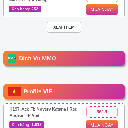
Kho hàng:
252
MUA NGAY
XEM THÊM
Dịch Vụ MMO
Profile VIE
H197. Acc Fb Novery Katana | Reg
361đ
Androi | IP Việt
Kho hàng:
1.818
MUA NGAY