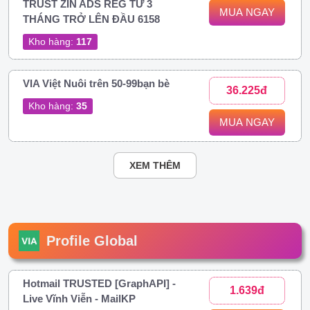
TRUST ZIN ADS REG TỪ 3
MUA NGAY
THÁNG TRỞ LÊN ĐẦU 6158
Kho hàng:
117
VIA Việt Nuôi trên 50-99bạn bè
36.225đ
Kho hàng:
35
MUA NGAY
XEM THÊM
Profile Global
Hotmail TRUSTED [GraphAPI] -
1.639đ
Live Vĩnh Viễn - MailKP