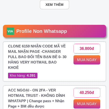
XEM THÊM
Profile Non Whatsapp
CLONE 6159 NHẬN CODE MÃ VỀ
36.800đ
MAIL NHẬN PAGE -CHANGER
FULL BAO ĐỔI TÊN BẠN BÈ 0- 30
MUA NGAY
HÀNG VERY HOTMAIL BAO
KHOẺ
Kho hàng:
4.391
ACC NGOẠI - ON 2FA - VER
40.250đ
HOTMAIL TRUST - KHÔNG DÍNH
WHATAPP | Change pass + Nhận
MUA NGAY
Page + BM đều được