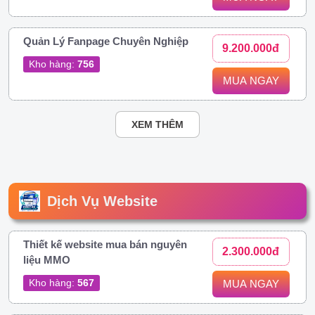
Quản Lý Fanpage Chuyên Nghiệp
9.200.000đ
Kho hàng:
756
MUA NGAY
XEM THÊM
Dịch Vụ Website
Thiết kế website mua bán nguyên
2.300.000đ
liệu MMO
Kho hàng:
567
MUA NGAY