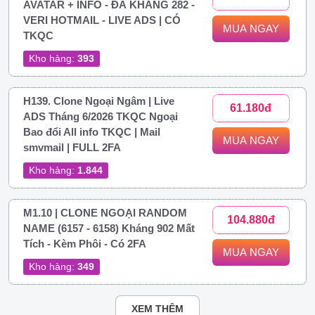
AVATAR + INFO - ĐÃ KHÁNG 282 -
VERI HOTMAIL - LIVE ADS | CÓ
MUA NGAY
TKQC
Kho hàng:
393
H139. Clone Ngoại Ngâm | Live
61.180đ
ADS Tháng 6/2026 TKQC Ngoại
Bao đổi All info TKQC | Mail
MUA NGAY
smvmail | FULL 2FA
Kho hàng:
1.844
M1.10 | CLONE NGOẠI RANDOM
104.880đ
NAME (6157 - 6158) Kháng 902 Mất
Tích - Kèm Phôi - Có 2FA
MUA NGAY
Kho hàng:
349
XEM THÊM