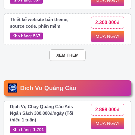
MUA NGAY
Thiết kế website bán theme,
2.300.000đ
source code, phần mềm
Kho hàng:
567
MUA NGAY
XEM THÊM
Dịch Vụ Quảng Cáo
Dịch Vụ Chạy Quảng Cáo Ads
2.898.000đ
Ngân Sách 300.000đ/ngày (Tối
thiểu 1 tuần)
MUA NGAY
Kho hàng:
1.701