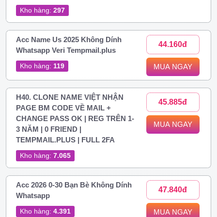
Kho hàng:
297
Acc Name Us 2025 Không Dính
44.160đ
Whatsapp Veri Tempmail.plus
Kho hàng:
119
MUA NGAY
H40. CLONE NAME VIỆT NHẬN
45.885đ
PAGE BM CODE VỀ MAIL +
CHANGE PASS OK | REG TRÊN 1-
MUA NGAY
3 NĂM | 0 FRIEND |
TEMPMAIL.PLUS | FULL 2FA
Kho hàng:
7.065
Acc 2026 0-30 Bạn Bè Không Dính
47.840đ
Whatsapp
Kho hàng:
4.391
MUA NGAY