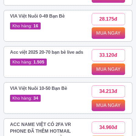
VIA Việt Nuôi 0-49 Bạn Bè
28.175đ
Kho hàng:
16
MUA NGAY
Acc việt 2025 20-70 bạn bè live ads
33.120đ
Kho hàng:
1.505
MUA NGAY
VIA Việt Nuôi 10-50 Bạn Bè
34.213đ
Kho hàng:
34
MUA NGAY
ACC NAME VIỆT CÓ 2FA VR
34.960đ
PHONE ĐÃ THÊM HOTMAIL