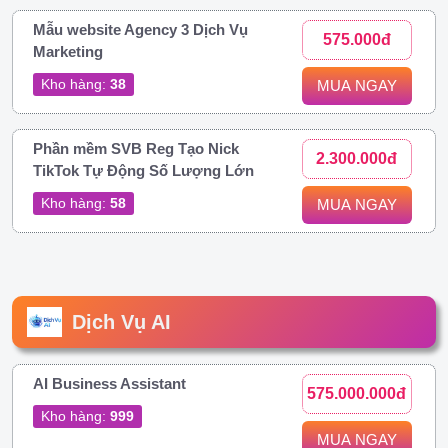
Mẫu website Agency 3 Dịch Vụ
575.000đ
Marketing
Kho hàng:
38
MUA NGAY
Phần mềm SVB Reg Tạo Nick
2.300.000đ
TikTok Tự Động Số Lượng Lớn
Kho hàng:
58
MUA NGAY
Dịch Vụ AI
AI Business Assistant
575.000.000đ
Kho hàng:
999
MUA NGAY