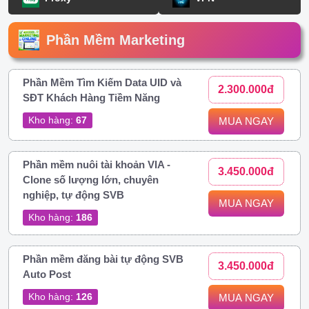
Phần Mềm Marketing
Phần Mềm Tìm Kiếm Data UID và
2.300.000đ
SĐT Khách Hàng Tiềm Năng
Kho hàng:
67
MUA NGAY
Phần mềm nuôi tài khoản VIA -
3.450.000đ
Clone số lượng lớn, chuyên
nghiệp, tự động SVB
MUA NGAY
Kho hàng:
186
Phần mềm đăng bài tự động SVB
3.450.000đ
Auto Post
Kho hàng:
126
MUA NGAY