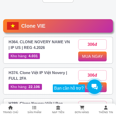
Clone VIE
H364. CLONE NOVERY NAME VN
306đ
| IP US | REG 4.2026
Kho hàng:
4.031
MUA NGAY
H374. Clone Việt IP Việt Novery |
306đ
FULL 2FA
Kho hàng:
22.106
MUA NGAY
Bạn cần hỗ trợ?
H389. Clone Novery Việt | Reg
437đ
Phone Android
TRANG CHỦ
SẢN PHẨM
NẠP TIỀN
ĐƠN HÀNG
THÔNG TIN