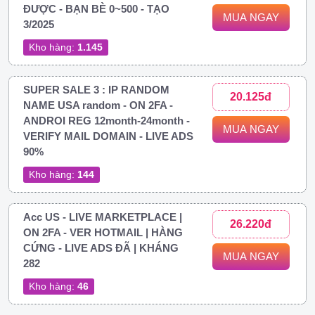
ĐƯỢC - BẠN BÈ 0~500 - TẠO
MUA NGAY
3/2025
Kho hàng:
1.145
SUPER SALE 3 : IP RANDOM
20.125đ
NAME USA random - ON 2FA -
ANDROI REG 12month-24month -
MUA NGAY
VERIFY MAIL DOMAIN - LIVE ADS
90%
Kho hàng:
144
Acc US - LIVE MARKETPLACE |
26.220đ
ON 2FA - VER HOTMAIL | HÀNG
CỨNG - LIVE ADS ĐÃ | KHÁNG
MUA NGAY
282
Kho hàng:
46