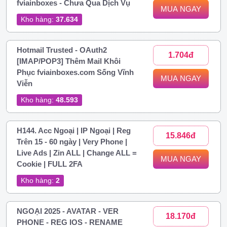
fviainboxes - Chưa Qua Dịch Vụ
MUA NGAY
Kho hàng:
37.634
Hotmail Trusted - OAuth2
1.704đ
[IMAP/POP3] Thêm Mail Khôi
Phục fviainboxes.com Sống Vĩnh
MUA NGAY
Viễn
Kho hàng:
48.593
H144. Acc Ngoại | IP Ngoại | Reg
15.846đ
Trên 15 - 60 ngày | Very Phone |
Live Ads | Zin ALL | Change ALL =
MUA NGAY
Cookie | FULL 2FA
Kho hàng:
2
NGOẠI 2025 - AVATAR - VER
18.170đ
PHONE - REG IOS - RENAME