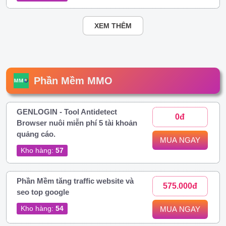
XEM THÊM
Phần Mềm MMO
GENLOGIN - Tool Antidetect
0đ
Browser nuôi miễn phí 5 tài khoản
quảng cáo.
MUA NGAY
Kho hàng:
57
Phần Mềm tăng traffic website và
575.000đ
seo top google
Kho hàng:
54
MUA NGAY