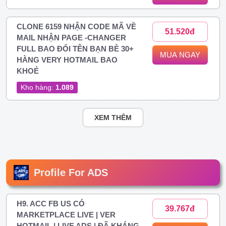
CLONE 6159 NHẬN CODE MÃ VỀ
51.520đ
MAIL NHẬN PAGE -CHANGER
FULL BAO ĐỔI TÊN BẠN BÈ 30+
MUA NGAY
HÀNG VERY HOTMAIL BAO
KHOẺ
Kho hàng:
1.089
XEM THÊM
Profile For ADS
H9. ACC FB US CÓ
39.767đ
MARKETPLACE LIVE | VER
HOTMAIL | LIVE ADS | ĐÃ KHÁNG