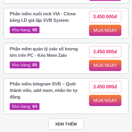
Phần mềm nuôi nick VIA - Clone
3.450.000đ
bằng LD giả lập SVB System
Kho hàng:
85
MUA NGAY
Phần mềm quản lý zalo số lượng
3.450.000đ
lớn trên PC - Kéo Mem Zalo
Kho hàng:
65
MUA NGAY
Phần mềm telegram SVB – Quét
3.450.000đ
thành viên, add mem, nhắn tin tự
động
MUA NGAY
Kho hàng:
64
XEM THÊM