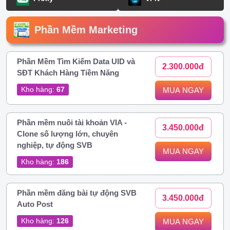
Phần Mềm Marketing
Phần Mềm Tìm Kiếm Data UID và
2.300.000đ
SĐT Khách Hàng Tiềm Năng
Kho hàng:
67
MUA NGAY
Phần mềm nuôi tài khoản VIA -
3.450.000đ
Clone số lượng lớn, chuyên
nghiệp, tự động SVB
MUA NGAY
Kho hàng:
186
Phần mềm đăng bài tự động SVB
3.450.000đ
Auto Post
Kho hàng:
126
MUA NGAY