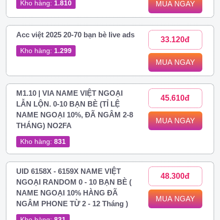
Kho hàng:
1.810
MUA NGAY
Acc việt 2025 20-70 bạn bè live ads
33.120đ
Kho hàng:
1.299
MUA NGAY
M1.10 | VIA NAME VIỆT NGOẠI
45.610đ
LẪN LỘN. 0-10 BẠN BÈ (TỈ LỆ
NAME NGOẠI 10%, ĐÃ NGÂM 2-8
MUA NGAY
THÁNG) NO2FA
Kho hàng:
831
UID 6158X - 6159X NAME VIỆT
48.300đ
NGOẠI RANDOM 0 - 10 BẠN BÈ (
NAME NGOẠI 10% HÀNG ĐÃ
MUA NGAY
NGÂM PHONE TỪ 2 - 12 Tháng )
Kho hàng:
831