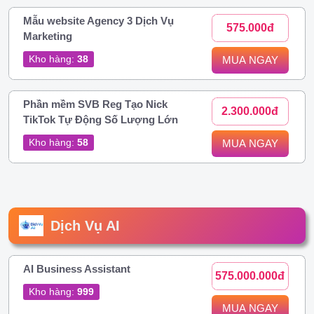
Mẫu website Agency 3 Dịch Vụ
575.000đ
Marketing
Kho hàng:
38
MUA NGAY
Phần mềm SVB Reg Tạo Nick
2.300.000đ
TikTok Tự Động Số Lượng Lớn
Kho hàng:
58
MUA NGAY
Dịch Vụ AI
AI Business Assistant
575.000.000đ
Kho hàng:
999
MUA NGAY