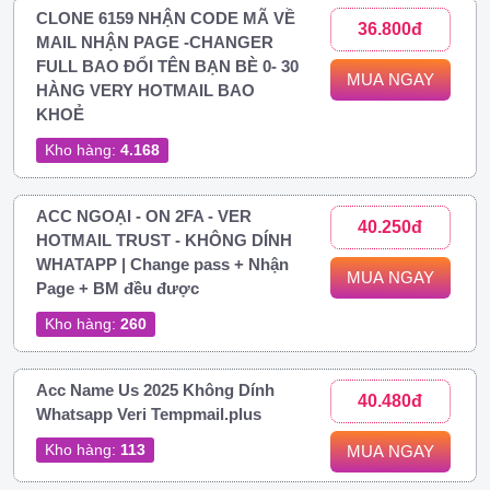
CLONE 6159 NHẬN CODE MÃ VỀ
36.800đ
MAIL NHẬN PAGE -CHANGER
FULL BAO ĐỔI TÊN BẠN BÈ 0- 30
MUA NGAY
HÀNG VERY HOTMAIL BAO
KHOẺ
Kho hàng:
4.168
ACC NGOẠI - ON 2FA - VER
40.250đ
HOTMAIL TRUST - KHÔNG DÍNH
WHATAPP | Change pass + Nhận
MUA NGAY
Page + BM đều được
Kho hàng:
260
Acc Name Us 2025 Không Dính
40.480đ
Whatsapp Veri Tempmail.plus
Kho hàng:
113
MUA NGAY