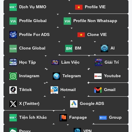
Dịch Vụ MMO
Profile VIE
Profile Global
Profile Non Whatsapp
Profile For ADS
Clone VIE
Clone Global
BM
AI
Học Tập
Làm Việc
Giải Trí
Instagram
Telegram
Youtube
Tiktok
Hotmail
Gmail
X (Twitter)
Google ADS
Tiện Ích Khác
Fanpage
Group
Proxy
VPN