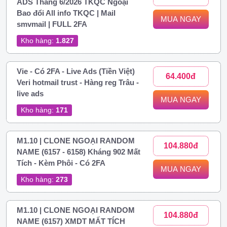
ADS Tháng 6/2026 TKQC Ngoại
Bao đổi All info TKQC | Mail
MUA NGAY
smvmail | FULL 2FA
Kho hàng:
1.827
Vie - Có 2FA - Live Ads (Tiền Việt)
64.400đ
Veri hotmail trust - Hàng reg Trâu -
live ads
MUA NGAY
Kho hàng:
171
M1.10 | CLONE NGOẠI RANDOM
104.880đ
NAME (6157 - 6158) Kháng 902 Mất
Tích - Kèm Phôi - Có 2FA
MUA NGAY
Kho hàng:
273
M1.10 | CLONE NGOẠI RANDOM
104.880đ
NAME (6157) XMDT MẤT TÍCH