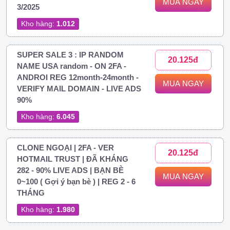
MUA NGAY
3/2025
Kho hàng:
1.012
SUPER SALE 3 : IP RANDOM
20.125đ
NAME USA random - ON 2FA -
ANDROI REG 12month-24month -
MUA NGAY
VERIFY MAIL DOMAIN - LIVE ADS
90%
Kho hàng:
6.045
CLONE NGOẠI | 2FA - VER
20.125đ
HOTMAIL TRUST | ĐÃ KHÁNG
282 - 90% LIVE ADS | BẠN BÈ
MUA NGAY
0~100 ( Gợi ý bạn bè ) | REG 2 - 6
THÁNG
Kho hàng:
1.980