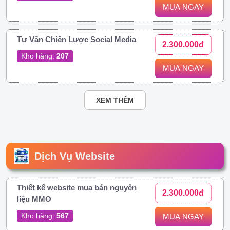
MUA NGAY
Tư Vấn Chiến Lược Social Media
2.300.000đ
Kho hàng:
207
MUA NGAY
XEM THÊM
Dịch Vụ Website
Thiết kế website mua bán nguyên
2.300.000đ
liệu MMO
Kho hàng:
567
MUA NGAY