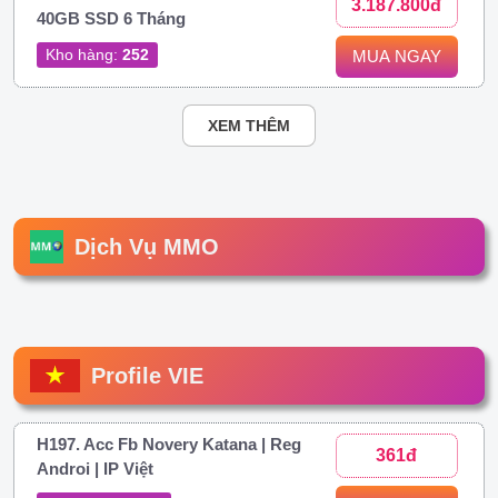
3.187.800đ
40GB SSD 6 Tháng
Kho hàng:
252
MUA NGAY
XEM THÊM
Dịch Vụ MMO
Profile VIE
H197. Acc Fb Novery Katana | Reg
361đ
Androi | IP Việt