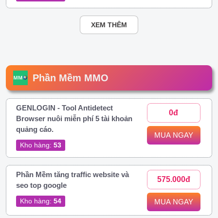
XEM THÊM
Phần Mềm MMO
GENLOGIN - Tool Antidetect
0đ
Browser nuôi miễn phí 5 tài khoản
quảng cáo.
MUA NGAY
Kho hàng:
53
Phần Mềm tăng traffic website và
575.000đ
seo top google
Kho hàng:
54
MUA NGAY