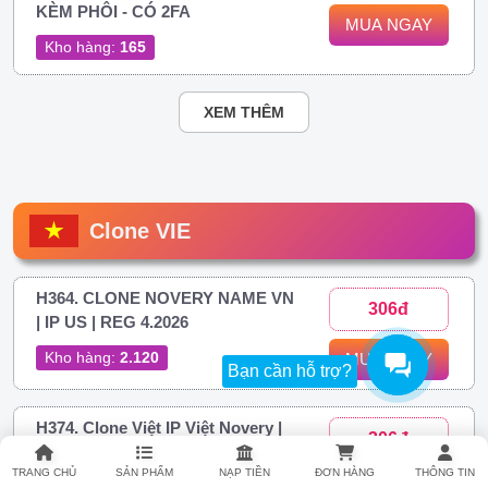
KÈM PHÔI - CÓ 2FA
MUA NGAY
Kho hàng:
165
XEM THÊM
Clone VIE
H364. CLONE NOVERY NAME VN
306đ
| IP US | REG 4.2026
Kho hàng:
2.120
MUA NGAY
Bạn cần hỗ trợ?
H374. Clone Việt IP Việt Novery |
306đ
FULL 2FA
TRANG CHỦ
SẢN PHẨM
NẠP TIỀN
ĐƠN HÀNG
THÔNG TIN
Kho hàng:
21.947