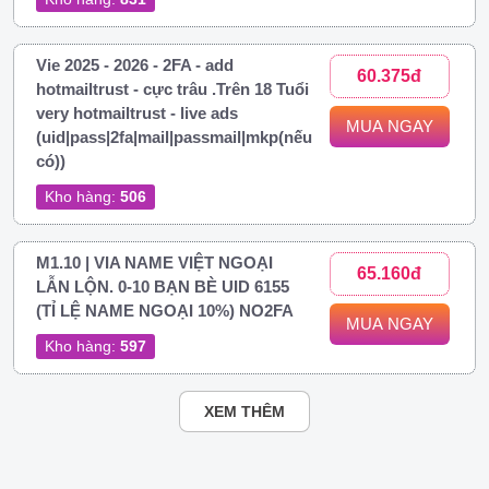
Vie 2025 - 2026 - 2FA - add
60.375đ
hotmailtrust - cực trâu .Trên 18 Tuổi
very hotmailtrust - live ads
MUA NGAY
(uid|pass|2fa|mail|passmail|mkp(nếu
có))
Kho hàng:
506
M1.10 | VIA NAME VIỆT NGOẠI
65.160đ
LẪN LỘN. 0-10 BẠN BÈ UID 6155
(TỈ LỆ NAME NGOẠI 10%) NO2FA
MUA NGAY
Kho hàng:
597
XEM THÊM