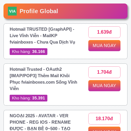
Profile Global
Hotmail TRUSTED [GraphAPI] -
1.639đ
Live Vĩnh Viễn - MailKP
fviainboxes - Chưa Qua Dịch Vụ
MUA NGAY
Kho hàng:
36.166
Hotmail Trusted - OAuth2
1.704đ
[IMAP/POP3] Thêm Mail Khôi
Phục fviainboxes.com Sống Vĩnh
MUA NGAY
Viễn
Kho hàng:
35.391
NGOẠI 2025 - AVATAR - VER
18.170đ
PHONE - REG IOS - RENAME
ĐƯỢC - BẠN BÈ 0~500 - TẠO