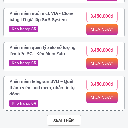
Phần mềm nuôi nick VIA - Clone
3.450.000đ
bằng LD giả lập SVB System
Kho hàng:
85
MUA NGAY
Phần mềm quản lý zalo số lượng
3.450.000đ
lớn trên PC - Kéo Mem Zalo
Kho hàng:
65
MUA NGAY
Phần mềm telegram SVB – Quét
3.450.000đ
thành viên, add mem, nhắn tin tự
động
MUA NGAY
Kho hàng:
64
XEM THÊM