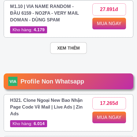
M1.10 | VIA NAME RANDOM -
27.891đ
ĐẦU 6159 - NO2FA - VERY MAIL
DOMAN - DÙNG SPAM
MUA NGAY
Kho hàng:
4.179
XEM THÊM
Profile Non Whatsapp
H321. Clone Ngoại New Bao Nhận
17.265đ
Page Code Về Mail | Live Ads | Zin
Ads
MUA NGAY
Kho hàng:
6.014