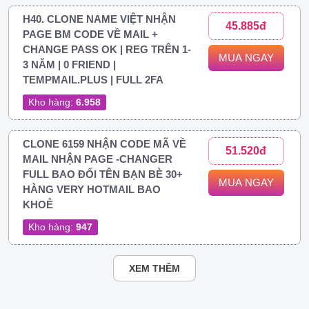
H40. CLONE NAME VIỆT NHẬN
45.885đ
PAGE BM CODE VỀ MAIL +
CHANGE PASS OK | REG TRÊN 1-
MUA NGAY
3 NĂM | 0 FRIEND |
TEMPMAIL.PLUS | FULL 2FA
Kho hàng:
6.958
CLONE 6159 NHẬN CODE MÃ VỀ
51.520đ
MAIL NHẬN PAGE -CHANGER
FULL BAO ĐỔI TÊN BẠN BÈ 30+
MUA NGAY
HÀNG VERY HOTMAIL BAO
KHOẺ
Kho hàng:
947
XEM THÊM