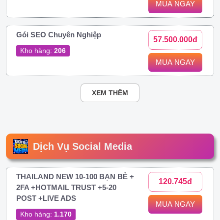
MUA NGAY
Gói SEO Chuyên Nghiệp
57.500.000đ
Kho hàng:
206
MUA NGAY
XEM THÊM
Dịch Vụ Social Media
THAILAND NEW 10-100 BẠN BÈ +
120.745đ
2FA +HOTMAIL TRUST +5-20
POST +LIVE ADS
MUA NGAY
Kho hàng:
1.170