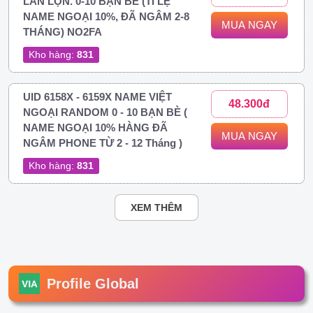
LẪN LỘN. 0-10 BẠN BÈ (TỈ LỆ
NAME NGOẠI 10%, ĐÃ NGÂM 2-8
MUA NGAY
THÁNG) NO2FA
Kho hàng:
831
UID 6158X - 6159X NAME VIỆT
48.300đ
NGOẠI RANDOM 0 - 10 BẠN BÈ (
NAME NGOẠI 10% HÀNG ĐÃ
MUA NGAY
NGÂM PHONE TỪ 2 - 12 Tháng )
Kho hàng:
831
XEM THÊM
Profile Global