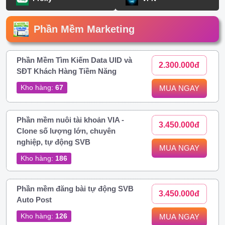
Phần Mềm Marketing
Phần Mềm Tìm Kiếm Data UID và
2.300.000đ
SĐT Khách Hàng Tiềm Năng
Kho hàng:
67
MUA NGAY
Phần mềm nuôi tài khoản VIA -
3.450.000đ
Clone số lượng lớn, chuyên
nghiệp, tự động SVB
MUA NGAY
Kho hàng:
186
Phần mềm đăng bài tự động SVB
3.450.000đ
Auto Post
Kho hàng:
126
MUA NGAY