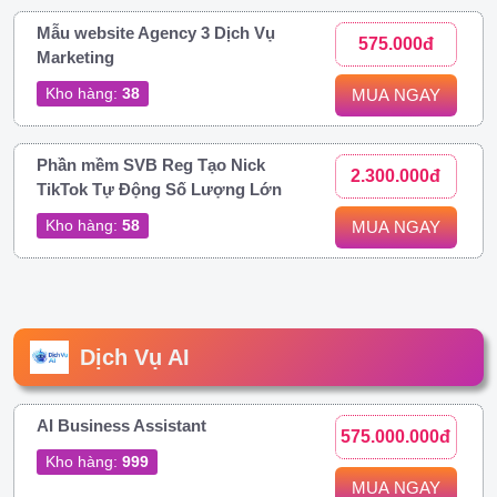
Mẫu website Agency 3 Dịch Vụ
575.000đ
Marketing
Kho hàng:
38
MUA NGAY
Phần mềm SVB Reg Tạo Nick
2.300.000đ
TikTok Tự Động Số Lượng Lớn
Kho hàng:
58
MUA NGAY
Dịch Vụ AI
AI Business Assistant
575.000.000đ
Kho hàng:
999
MUA NGAY