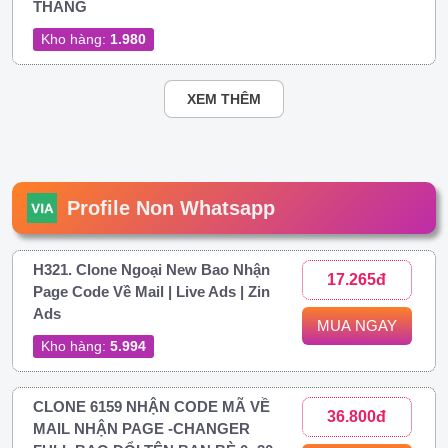
THÁNG
Kho hàng:
1.980
XEM THÊM
Profile Non Whatsapp
H321. Clone Ngoại New Bao Nhận
17.265đ
Page Code Về Mail | Live Ads | Zin
Ads
MUA NGAY
Kho hàng:
5.994
CLONE 6159 NHẬN CODE MÃ VỀ
36.800đ
MAIL NHẬN PAGE -CHANGER