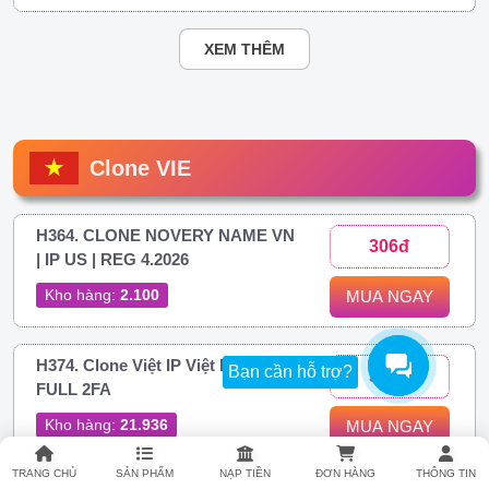
XEM THÊM
Clone VIE
H364. CLONE NOVERY NAME VN
306đ
| IP US | REG 4.2026
Kho hàng:
2.100
MUA NGAY
H374. Clone Việt IP Việt Novery |
Bạn cần hỗ trợ?
306đ
FULL 2FA
Kho hàng:
21.936
MUA NGAY
TRANG CHỦ
SẢN PHẨM
NẠP TIỀN
ĐƠN HÀNG
THÔNG TIN