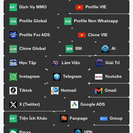
Dịch Vụ MMO
Profile VIE
Profile Global
Profile Non Whatsapp
Profile For ADS
Clone VIE
Clone Global
BM
AI
Học Tập
Làm Việc
Giải Trí
Instagram
Telegram
Youtube
Tiktok
Hotmail
Gmail
X (Twitter)
Google ADS
Tiện Ích Khác
Fanpage
Group
Proxy
VPN