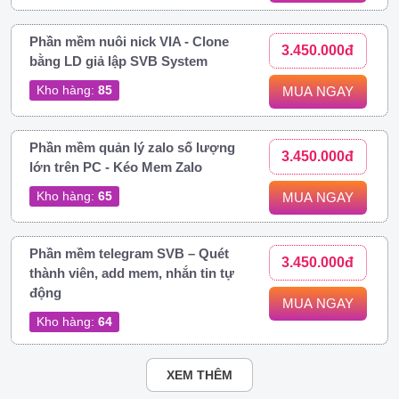
Phần mềm nuôi nick VIA - Clone
3.450.000đ
bằng LD giả lập SVB System
Kho hàng:
85
MUA NGAY
Phần mềm quản lý zalo số lượng
3.450.000đ
lớn trên PC - Kéo Mem Zalo
Kho hàng:
65
MUA NGAY
Phần mềm telegram SVB – Quét
3.450.000đ
thành viên, add mem, nhắn tin tự
động
MUA NGAY
Kho hàng:
64
XEM THÊM