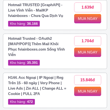
Hotmail TRUSTED [GraphAPI] -
1.639đ
Live Vĩnh Viễn - MailKP
fviainboxes - Chưa Qua Dịch Vụ
MUA NGAY
Kho hàng:
36.166
Hotmail Trusted - OAuth2
1.704đ
[IMAP/POP3] Thêm Mail Khôi
Phục fviainboxes.com Sống Vĩnh
MUA NGAY
Viễn
Kho hàng:
35.391
H144. Acc Ngoại | IP Ngoại | Reg
15.846đ
Trên 15 - 60 ngày | Very Phone |
Live Ads | Zin ALL | Change ALL =
MUA NGAY
Cookie | FULL 2FA
Kho hàng:
472