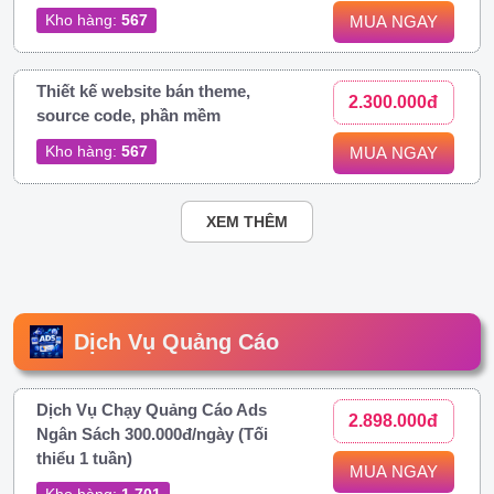
Kho hàng:
567
MUA NGAY
Thiết kế website bán theme,
2.300.000đ
source code, phần mềm
Kho hàng:
567
MUA NGAY
XEM THÊM
Dịch Vụ Quảng Cáo
Dịch Vụ Chạy Quảng Cáo Ads
2.898.000đ
Ngân Sách 300.000đ/ngày (Tối
thiểu 1 tuần)
MUA NGAY
Kho hàng:
1.701