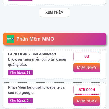
XEM THÊM
Phần Mềm MMO
GENLOGIN - Tool Antidetect
0đ
Browser nuôi miễn phí 5 tài khoản
quảng cáo.
MUA NGAY
Kho hàng:
53
Phần Mềm tăng traffic website và
575.000đ
seo top google
Kho hàng:
54
MUA NGAY