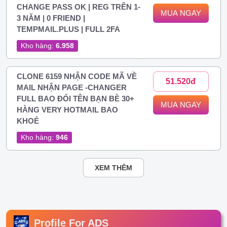
CHANGE PASS OK | REG TRÊN 1-
MUA NGAY
3 NĂM | 0 FRIEND |
TEMPMAIL.PLUS | FULL 2FA
Kho hàng:
6.958
CLONE 6159 NHẬN CODE MÃ VỀ
51.520đ
MAIL NHẬN PAGE -CHANGER
FULL BAO ĐỔI TÊN BẠN BÈ 30+
MUA NGAY
HÀNG VERY HOTMAIL BAO
KHOẺ
Kho hàng:
946
XEM THÊM
Profile For ADS