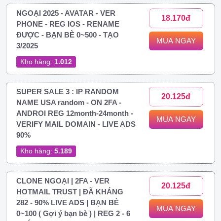
NGOẠI 2025 - AVATAR - VER
18.170đ
PHONE - REG IOS - RENAME
ĐƯỢC - BẠN BÈ 0~500 - TẠO
MUA NGAY
3/2025
Kho hàng:
1.012
SUPER SALE 3 : IP RANDOM
20.125đ
NAME USA random - ON 2FA -
ANDROI REG 12month-24month -
MUA NGAY
VERIFY MAIL DOMAIN - LIVE ADS
90%
Kho hàng:
5.189
CLONE NGOẠI | 2FA - VER
20.125đ
HOTMAIL TRUST | ĐÃ KHÁNG
282 - 90% LIVE ADS | BẠN BÈ
MUA NGAY
0~100 ( Gợi ý bạn bè ) | REG 2 - 6