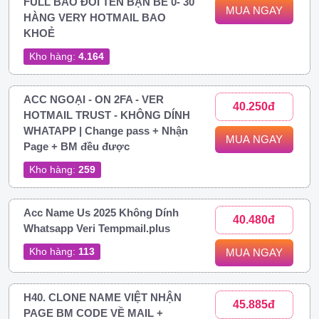
FULL BAO ĐỔI TÊN BẠN BÈ 0- 30
MUA NGAY
HÀNG VERY HOTMAIL BAO
KHOẺ
Kho hàng:
4.164
ACC NGOẠI - ON 2FA - VER
40.250đ
HOTMAIL TRUST - KHÔNG DÍNH
WHATAPP | Change pass + Nhận
MUA NGAY
Page + BM đều được
Kho hàng:
259
Acc Name Us 2025 Không Dính
40.480đ
Whatsapp Veri Tempmail.plus
Kho hàng:
113
MUA NGAY
H40. CLONE NAME VIỆT NHẬN
45.885đ
PAGE BM CODE VỀ MAIL +