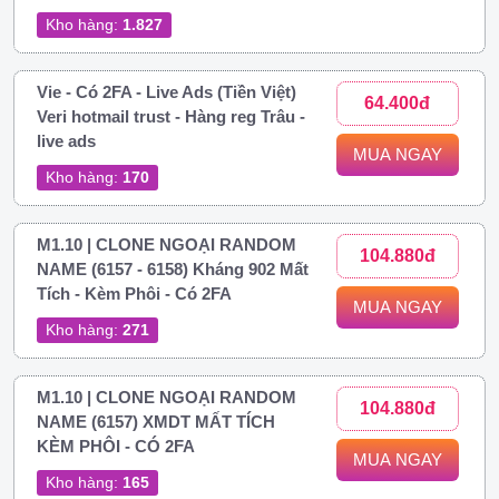
Kho hàng:
1.827
Vie - Có 2FA - Live Ads (Tiền Việt)
64.400đ
Veri hotmail trust - Hàng reg Trâu -
live ads
MUA NGAY
Kho hàng:
170
M1.10 | CLONE NGOẠI RANDOM
104.880đ
NAME (6157 - 6158) Kháng 902 Mất
Tích - Kèm Phôi - Có 2FA
MUA NGAY
Kho hàng:
271
M1.10 | CLONE NGOẠI RANDOM
104.880đ
NAME (6157) XMDT MẤT TÍCH
KÈM PHÔI - CÓ 2FA
MUA NGAY
Kho hàng:
165