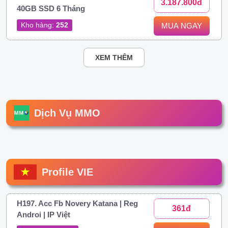
3.187.800đ
40GB SSD 6 Tháng
Kho hàng:
252
MUA NGAY
XEM THÊM
Dịch Vụ MMO
Profile VIE
H197. Acc Fb Novery Katana | Reg
361đ
Androi | IP Việt