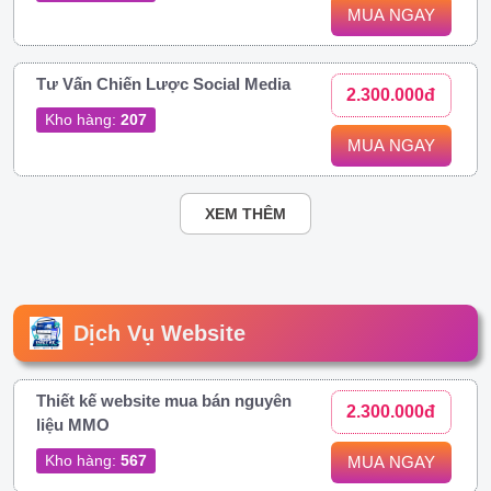
MUA NGAY
Tư Vấn Chiến Lược Social Media
2.300.000đ
Kho hàng:
207
MUA NGAY
XEM THÊM
Dịch Vụ Website
Thiết kế website mua bán nguyên
2.300.000đ
liệu MMO
Kho hàng:
567
MUA NGAY