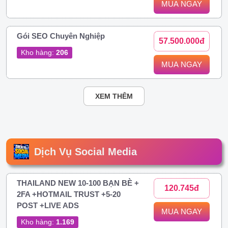
MUA NGAY
Gói SEO Chuyên Nghiệp
57.500.000đ
Kho hàng:
206
MUA NGAY
XEM THÊM
Dịch Vụ Social Media
THAILAND NEW 10-100 BẠN BÈ +
120.745đ
2FA +HOTMAIL TRUST +5-20
POST +LIVE ADS
MUA NGAY
Kho hàng:
1.169