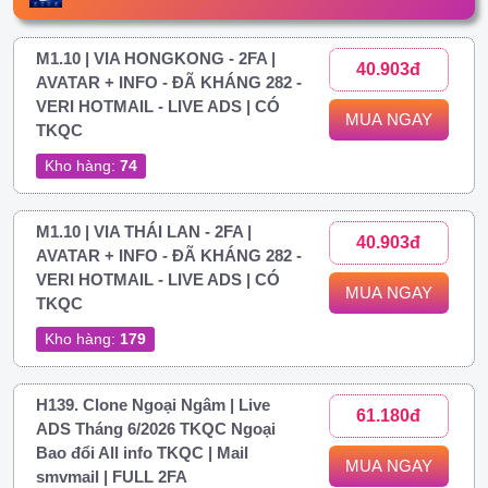
M1.10 | VIA HONGKONG - 2FA |
40.903đ
AVATAR + INFO - ĐÃ KHÁNG 282 -
VERI HOTMAIL - LIVE ADS | CÓ
MUA NGAY
TKQC
Kho hàng:
74
M1.10 | VIA THÁI LAN - 2FA |
40.903đ
AVATAR + INFO - ĐÃ KHÁNG 282 -
VERI HOTMAIL - LIVE ADS | CÓ
MUA NGAY
TKQC
Kho hàng:
179
H139. Clone Ngoại Ngâm | Live
61.180đ
ADS Tháng 6/2026 TKQC Ngoại
Bao đổi All info TKQC | Mail
MUA NGAY
smvmail | FULL 2FA