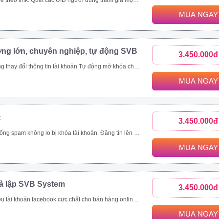
c bài viết trong group. Toàn bộ UID tương tác bài viết trên 1 page cộng đồng, page thương hiệu. Các bài viết được quét thường có lượng tương tác khủng. Ngoài đánh giá phản ứng người dùng (like/tym, giận dữ…), công cụ thu thập và phân tích comment khách hàng đưa ra đánh giá toàn diện nhất.
MUA NGAY
ợng lớn, chuyên nghiệp, tự động SVB
3.450.000đ
viết livestream, like page, follow theo uid Xây dựng và copy ảnh nội dung tài khoản đang nuôi theo 1 tài khoản mẫu
MUA NGAY
t
3.450.000đ
ách hàng, tiết kiệm thời gian hiệu quả Quản lí bài viết dễ dàng, thông minh Nhanh chóng đưa thông tin đến khách hàng trên nhiều kênh như group, fanpage, profile Là giải pháp marketing, quảng cáo, đăng tin bán hàng hoàn toàn tự động và chuyên nghiệp
MUA NGAY
iả lập SVB System
3.450.000đ
tự động Tự động tham gia nhóm Thiết lập tương tác nick tự động Seeding video livestream bán hàng online Tăng view, tăng mắt xem, comment, chia sẻ livestream Nhắn tin đến khách hàng tiềm năng tự động
MUA NGAY