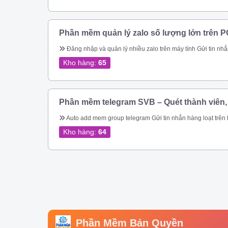
Phần mềm quản lý zalo số lượng lớn trên P
Đăng nhập và quản lý nhiều zalo trên máy tính Gửi tin nhắn hàng loạt trên zalo Gửi tin nhắn hàng loạt trên zalo theo danh bạ. Gửi tin nhắn zalo hàng loạt theo phân loại trên danh bạ. Gửi tin nhắn zalo hàng loạt, tự động vào các group. Gửi tin nhắn zalo tự động theo thành viên nhóm zalo nhanh chóng. Kết bạn zalo tự động số lượng lớn Phần mềm quản lý zalo còn giúp bạn tiếp cận hàng triệu khách hàng trên nền tảng 
Kho hàng:
65
Phần mềm telegram SVB – Quét thành viên,
Auto add mem group telegram Gửi tin nhắn hàng loạt trên telegram Qu
Kho hàng:
64
Phần Mềm Bản Quyền