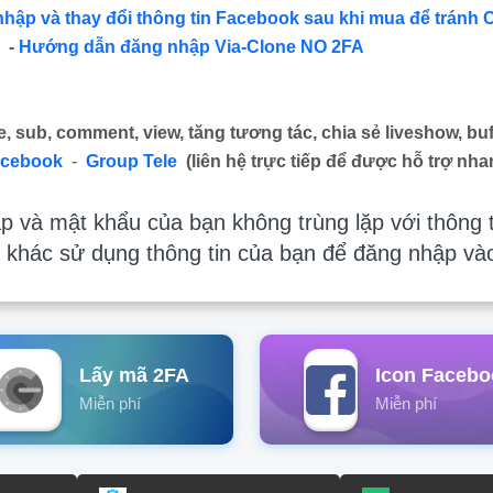
nhập và thay đổi thông tin Facebook sau khi mua để tránh 
-
Hướng dẫn đăng nhập Via-Clone NO 2FA
e, sub, comment, view, tăng tương tác, chia sẻ liveshow, buf
acebook
-
Group Tele
(liên hệ trực tiếp để được hỗ trợ nha
 và mật khẩu của bạn không trùng lặp với thông t
 khác sử dụng thông tin của bạn để đăng nhập và
Lấy mã 2FA
Icon Facebo
Miễn phí
Miễn phí