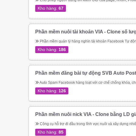
Cho phép người dùng tìm kiếm UID của page, nhóm, Profile theo link. Quét các UID người dùng tham gia một nhóm Quét ID bài viết của một nhóm Cho phép quét UID tương tác của một bài viết bất kỳ trong group Thực hiện tìm kiếm nhóm, tên nhóm, thành viên nhóm, trạng thái nhóm theo từ khóa Quét UID của người dùng đã thực hiện tương tác vào cá
Kho hàng:
67
Phần mềm nuôi tài khoản VIA - Clone số lư
Phần mềm quản lý hàng nghìn tài khoản Facebook Tự động thay đổi thông tin tài khoản Tự động mở khóa checkpoint Tự động seeding bài 
Kho hàng:
186
Phần mềm đăng bài tự động SVB Auto Pos
Auto Spam Facebook hàng loạt với cơ chế chống khóa, chống spam không lo bị khóa tài khoản. Đăng tin lên group, page, cmt group tự động nhanh chóng Spam inbox theo bạn bè, theo Uid. Giải quyết triệt để bài toán spam của Facebook Tiếp cận khách hàng tiềm năng nhanh chóng Dễ dàng chăm sóc kh
Kho hàng:
126
Phần mềm nuôi nick VIA - Clone bằng LD g
Công cụ hỗ trợ đi đầu trong lĩnh vực nuôi và xây dựng nhiêu tài khoản facebook cực chất cho bán hàng online Quản lý nuôi nick tự động 1 nick trên 1 điện thoại ảo riêng biệt Đăng bài, comment tự động lên các hội nhóm Quản lí bạn bè 
Kho hàng:
85