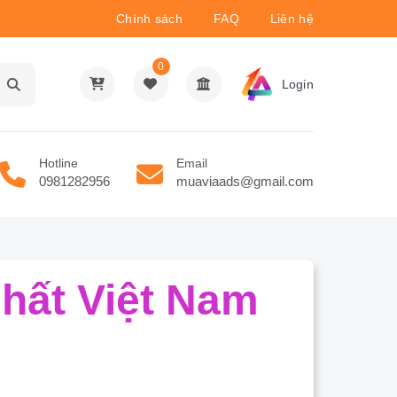
Chính sách
FAQ
Liên hệ
0
Login
Hotline
Email
0981282956
muaviaads@gmail.com
hất Việt Nam