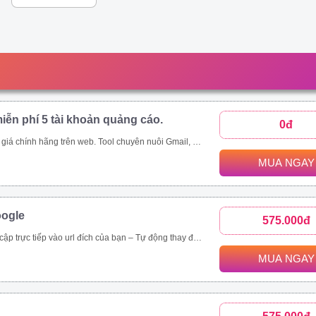
iễn phí 5 tài khoản quảng cáo.
0đ
p;amp;quot;mua rẻ\\\\\\\\\\\\\\\\\\\\\\\\\\\\\\\&amp;amp;quot; các tool tự động thông qua ứng dụng này - Auto đăng nhập gmail, auto nuôi mail, auto tạo tài khoản quảng cáo, auto add thẻ, auto kháng....
MUA NGAY
oogle
575.000đ
rình duyệt, hệ điều hành. – Chạy đa luồng (Mở nhiều cửa sổ cùng lúc) để tăng tốc độ SEO. Vĩnh viễn, bảo hành 1 đổi 1 tool Video demo : https://drive.google.com/drive/folders/1tPeGf4iXaQ1i7g7s_LQQlKB9Qcmt_-Cm
MUA NGAY