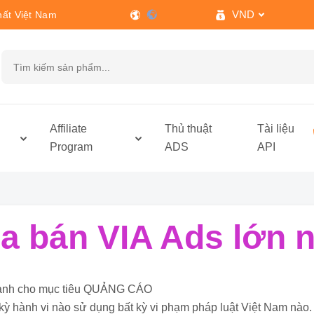
VND
hất Việt Nam
h
Affiliate
Thủ thuật
Tài liệu
Program
ADS
API
 bán VIA Ads lớn n
ỉ dành cho mục tiêu QUẢNG CÁO
kỳ hành vi nào sử dụng bất kỳ vi phạm pháp luật Việt Nam nào.