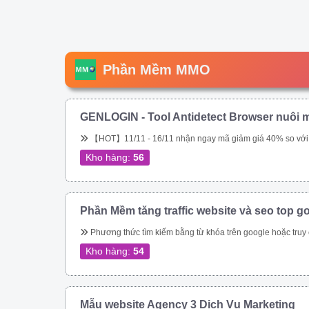
Phần Mềm MMO
GENLOGIN - Tool Antidetect Browser nuôi m
【HOT】11/11 - 16/11 nhận ngay mã giảm giá 40% so với giá chính hãng trên web. Tool chuyên nuôi Gmail, nuôi tài khoản Google Ads. Miễn phí 5 profile trọn đời. Sắp tới ae sẽ được tặng miễn phí, hoặc được \\\\\\\\\\\\\\\\\\\\\\\\\\\\\\\&am
Kho hàng:
56
Phần Mềm tăng traffic website và seo top g
Phương thức tìm kiếm bằng từ khóa trên google hoặc truy cập trực tiếp vào url đích của bạn – Tự động thay đổi địa chỉ IP – Tự động thay đổi Local IP – Giả lập được trên Mobile, Tablet, Laptop, Tablet bằng UserAgent và giả lập được trên mọi t
Kho hàng:
54
Mẫu website Agency 3 Dịch Vụ Marketing