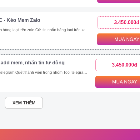
C - Kéo Mem Zalo
3.450.000đ
nhanh chóng. Kết bạn zalo hàng loạt là tính năng giúp bạn thực hiện mục tiêu này. Với tính năng kết bạn zalo này, bạn có thể Kết bạn zalo theo danh sách SĐT có sẵn. Kết bạn zalo hàng loạt theo thành viên nhóm Tăng thành viên nhóm zalo nhanh chóng Mời bạn bè tham gia nhóm zalo theo danh sách bạn bè. Mời bạn bè tham gia nhóm zalo theo số điện thoại có sẵn.
MUA NGAY
 add mem, nhắn tin tự động
3.450.000đ
ét thành viên trong nhóm Tool telegram join nhóm tự động
MUA NGAY
XEM THÊM