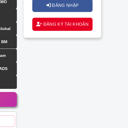
MMO
ĐĂNG NHẬP
ĐĂNG KÝ TÀI KHOẢN
Global
BM
ram
 ADS