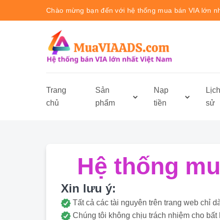
Chào mừng bạn đến với hệ thống mua bán VIA lớn n
Trang
Sản
Nạp
Lịc
chủ
phẩm
tiền
sử
Hệ thống mua
Xin lưu ý:
Tất cả các tài nguyên trên trang web ch
Chúng tôi không chịu trách nhiệm cho bất 