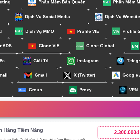
eting
Phần Mềm Bản Quyền
Phần Mềm 
Dịch Vụ Social Media
Dịch Vụ Website
d
Dịch Vụ MMO
Profile VIE
Profile 
or ADS
Clone VIE
Clone Global
ệc
Giải Trí
Instagram
Teleg
mail
Gmail
X (Twitter)
Google
Group
Proxy
VPN
h Hàng Tiềm Năng
2.300.000đ