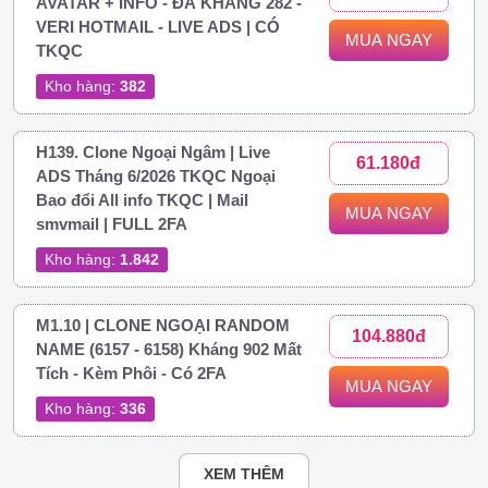
AVATAR + INFO - ĐÃ KHÁNG 282 -
VERI HOTMAIL - LIVE ADS | CÓ
MUA NGAY
TKQC
Kho hàng:
382
H139. Clone Ngoại Ngâm | Live
61.180đ
ADS Tháng 6/2026 TKQC Ngoại
Bao đổi All info TKQC | Mail
MUA NGAY
smvmail | FULL 2FA
Kho hàng:
1.842
M1.10 | CLONE NGOẠI RANDOM
104.880đ
NAME (6157 - 6158) Kháng 902 Mất
Tích - Kèm Phôi - Có 2FA
MUA NGAY
Kho hàng:
336
XEM THÊM