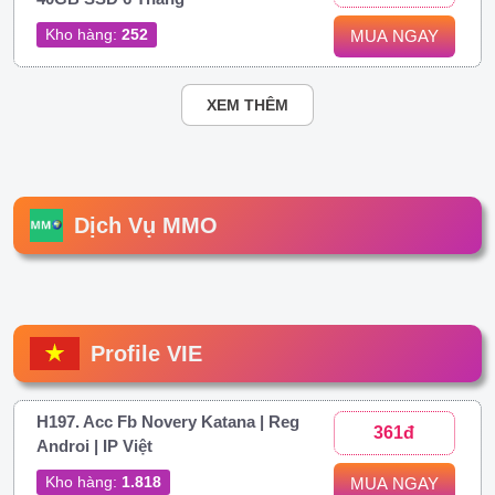
Kho hàng:
252
MUA NGAY
XEM THÊM
Dịch Vụ MMO
Profile VIE
H197. Acc Fb Novery Katana | Reg
361đ
Androi | IP Việt
Kho hàng:
1.818
MUA NGAY