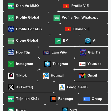
Dịch Vụ MMO
Profile VIE
Profile Global
Profile Non Whatsapp
Profile For ADS
Clone VIE
Clone Global
BM
AI
Học Tập
Làm Việc
Giải Trí
Instagram
Telegram
Youtube
Tiktok
Hotmail
Gmail
X (Twitter)
Google ADS
Tiện Ích Khác
Fanpage
Group
Proxy
VPN