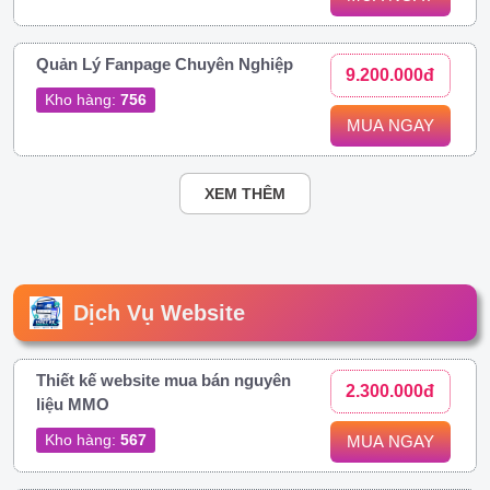
Quản Lý Fanpage Chuyên Nghiệp
9.200.000đ
Kho hàng:
756
MUA NGAY
XEM THÊM
Dịch Vụ Website
Thiết kế website mua bán nguyên
2.300.000đ
liệu MMO
Kho hàng:
567
MUA NGAY