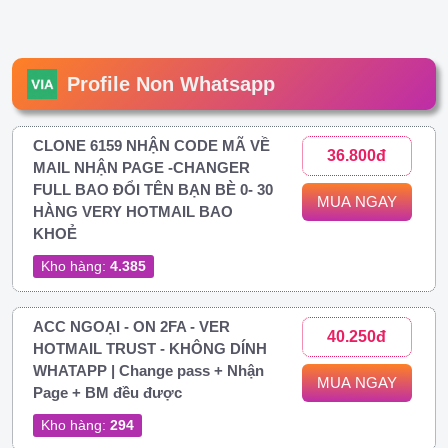
Profile Non Whatsapp
CLONE 6159 NHẬN CODE MÃ VỀ
36.800đ
MAIL NHẬN PAGE -CHANGER
FULL BAO ĐỔI TÊN BẠN BÈ 0- 30
MUA NGAY
HÀNG VERY HOTMAIL BAO
KHOẺ
Kho hàng:
4.385
ACC NGOẠI - ON 2FA - VER
40.250đ
HOTMAIL TRUST - KHÔNG DÍNH
WHATAPP | Change pass + Nhận
MUA NGAY
Page + BM đều được
Kho hàng:
294