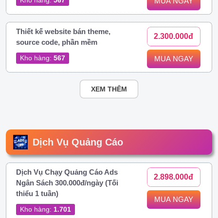
MUA NGAY
Thiết kế website bán theme,
2.300.000đ
source code, phần mềm
Kho hàng:
567
MUA NGAY
XEM THÊM
Dịch Vụ Quảng Cáo
Dịch Vụ Chạy Quảng Cáo Ads
2.898.000đ
Ngân Sách 300.000đ/ngày (Tối
thiểu 1 tuần)
MUA NGAY
Kho hàng:
1.701