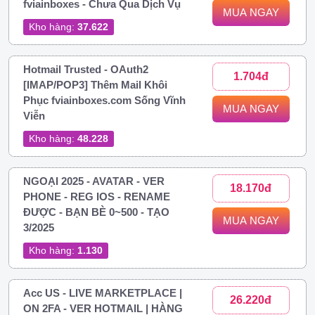
fviainboxes - Chưa Qua Dịch Vụ
MUA NGAY
Kho hàng:
37.622
Hotmail Trusted - OAuth2
1.704đ
[IMAP/POP3] Thêm Mail Khôi
Phục fviainboxes.com Sống Vĩnh
MUA NGAY
Viễn
Kho hàng:
48.228
NGOẠI 2025 - AVATAR - VER
18.170đ
PHONE - REG IOS - RENAME
ĐƯỢC - BẠN BÈ 0~500 - TẠO
MUA NGAY
3/2025
Kho hàng:
1.130
Acc US - LIVE MARKETPLACE |
26.220đ
ON 2FA - VER HOTMAIL | HÀNG