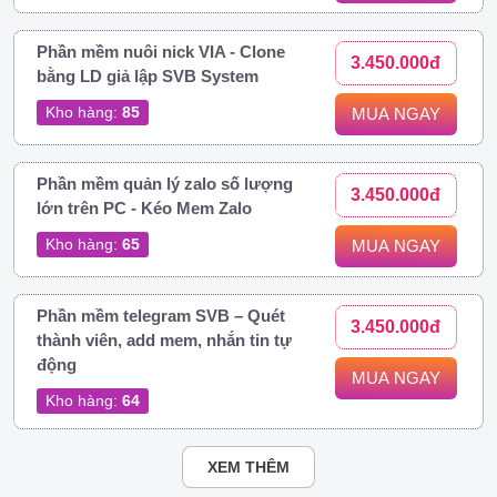
Phần mềm nuôi nick VIA - Clone
3.450.000đ
bằng LD giả lập SVB System
Kho hàng:
85
MUA NGAY
Phần mềm quản lý zalo số lượng
3.450.000đ
lớn trên PC - Kéo Mem Zalo
Kho hàng:
65
MUA NGAY
Phần mềm telegram SVB – Quét
3.450.000đ
thành viên, add mem, nhắn tin tự
động
MUA NGAY
Kho hàng:
64
XEM THÊM