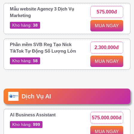
Mẫu website Agency 3 Dịch Vụ
575.000đ
Marketing
Kho hàng:
38
MUA NGAY
Phần mềm SVB Reg Tạo Nick
2.300.000đ
TikTok Tự Động Số Lượng Lớn
Kho hàng:
58
MUA NGAY
Dịch Vụ AI
AI Business Assistant
575.000.000đ
Kho hàng:
999
MUA NGAY