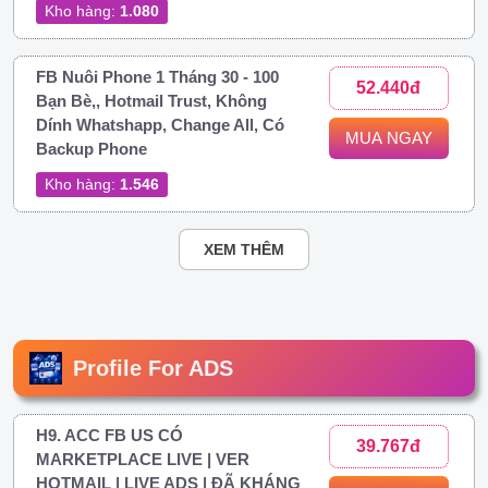
Kho hàng:
1.080
FB Nuôi Phone 1 Tháng 30 - 100
52.440đ
Bạn Bè,, Hotmail Trust, Không
Dính Whatshapp, Change All, Có
MUA NGAY
Backup Phone
Kho hàng:
1.546
XEM THÊM
Profile For ADS
H9. ACC FB US CÓ
39.767đ
MARKETPLACE LIVE | VER
HOTMAIL | LIVE ADS | ĐÃ KHÁNG