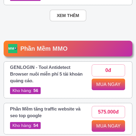
XEM THÊM
Phần Mềm MMO
GENLOGIN - Tool Antidetect
0đ
Browser nuôi miễn phí 5 tài khoản
quảng cáo.
MUA NGAY
Kho hàng:
56
Phần Mềm tăng traffic website và
575.000đ
seo top google
Kho hàng:
54
MUA NGAY