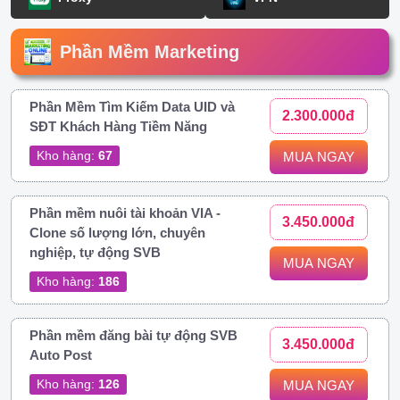
Phần Mềm Marketing
Phần Mềm Tìm Kiếm Data UID và
2.300.000đ
SĐT Khách Hàng Tiềm Năng
Kho hàng:
67
MUA NGAY
Phần mềm nuôi tài khoản VIA -
3.450.000đ
Clone số lượng lớn, chuyên
nghiệp, tự động SVB
MUA NGAY
Kho hàng:
186
Phần mềm đăng bài tự động SVB
3.450.000đ
Auto Post
Kho hàng:
126
MUA NGAY