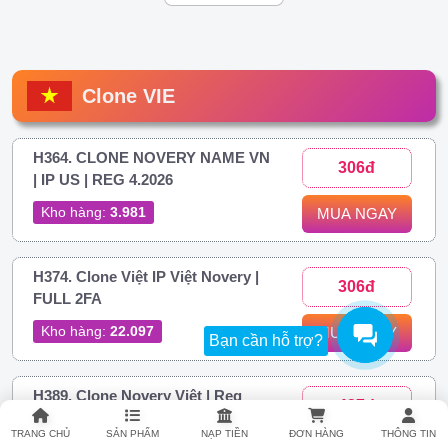
Clone VIE
H364. CLONE NOVERY NAME VN
306đ
| IP US | REG 4.2026
Kho hàng:
3.981
MUA NGAY
H374. Clone Việt IP Việt Novery |
306đ
FULL 2FA
Kho hàng:
22.097
MUA NGAY
Bạn cần hỗ trợ?
H389. Clone Novery Việt | Reg
437đ
Phone Android
TRANG CHỦ
SẢN PHẨM
NẠP TIỀN
ĐƠN HÀNG
THÔNG TIN