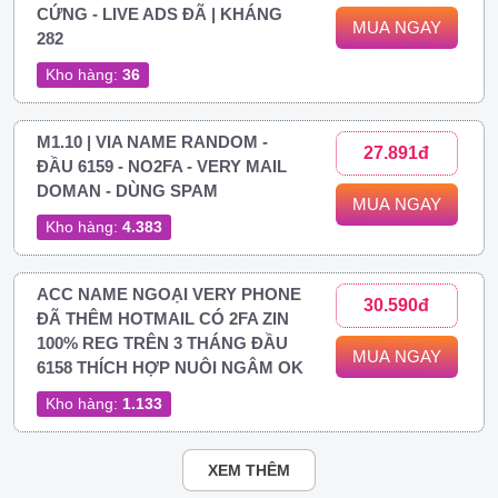
CỨNG - LIVE ADS ĐÃ | KHÁNG
MUA NGAY
282
Kho hàng:
36
M1.10 | VIA NAME RANDOM -
27.891đ
ĐẦU 6159 - NO2FA - VERY MAIL
DOMAN - DÙNG SPAM
MUA NGAY
Kho hàng:
4.383
ACC NAME NGOẠI VERY PHONE
30.590đ
ĐÃ THÊM HOTMAIL CÓ 2FA ZIN
100% REG TRÊN 3 THÁNG ĐẦU
MUA NGAY
6158 THÍCH HỢP NUÔI NGÂM OK
Kho hàng:
1.133
XEM THÊM