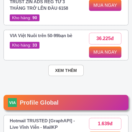
TRUST ZIN ADS REG TỪ 3
MUA NGAY
THÁNG TRỞ LÊN ĐẦU 6158
Kho hàng:
90
VIA Việt Nuôi trên 50-99bạn bè
36.225đ
Kho hàng:
33
MUA NGAY
XEM THÊM
Profile Global
Hotmail TRUSTED [GraphAPI] -
1.639đ
Live Vĩnh Viễn - MailKP