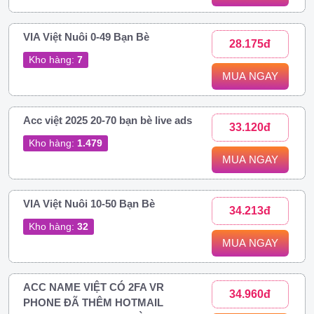
VIA Việt Nuôi 0-49 Bạn Bè
28.175đ
Kho hàng:
7
MUA NGAY
Acc việt 2025 20-70 bạn bè live ads
33.120đ
Kho hàng:
1.479
MUA NGAY
VIA Việt Nuôi 10-50 Bạn Bè
34.213đ
Kho hàng:
32
MUA NGAY
ACC NAME VIỆT CÓ 2FA VR
34.960đ
PHONE ĐÃ THÊM HOTMAIL