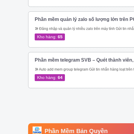
Phần mềm quản lý zalo số lượng lớn trên P
Đăng nhập và quản lý nhiều zalo trên máy tính Gửi tin nhắn hàng loạt trên zalo Gửi tin nhắn hàng loạt trên zalo theo danh bạ. Gửi tin nhắn zalo hàng loạt theo phân loại trên danh bạ. Gửi tin nhắn zalo hàng loạt, tự động vào các group. Gửi tin nhắn zalo tự động theo thành viên nhóm zalo nhanh chóng. Kết bạn zalo tự động số lượng lớn Phần mềm quản lý zalo còn giúp bạn tiếp cận hàng triệu khách hàng trên nền tảng 
Kho hàng:
65
Phần mềm telegram SVB – Quét thành viên,
Auto add mem group telegram Gửi tin nhắn hàng loạt trên telegram Qu
Kho hàng:
64
Phần Mềm Bản Quyền