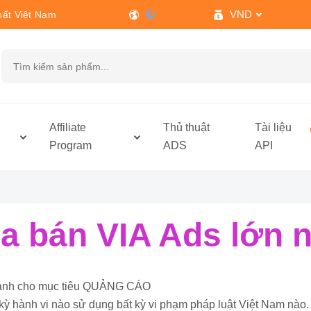
VND
hất Việt Nam
h
Affiliate
Thủ thuật
Tài liệu
Program
ADS
API
 bán VIA Ads lớn n
ỉ dành cho mục tiêu QUẢNG CÁO
kỳ hành vi nào sử dụng bất kỳ vi phạm pháp luật Việt Nam nào.