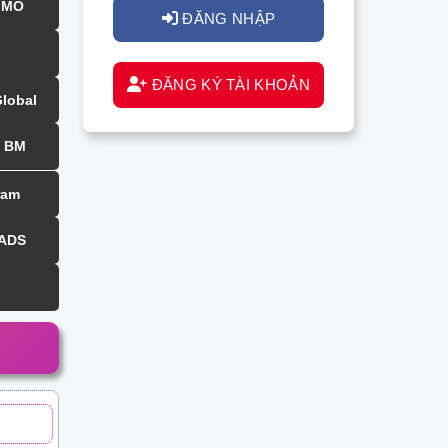
MMO
ĐĂNG NHẬP
ĐĂNG KÝ TÀI KHOẢN
Global
BM
ram
 ADS