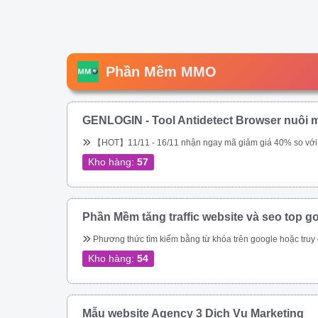
Phần Mềm MMO
GENLOGIN - Tool Antidetect Browser nuôi m
【HOT】11/11 - 16/11 nhận ngay mã giảm giá 40% so với giá chính hãng trên web. Tool chuyên nuôi Gmail, nuôi tài khoản Google Ads. Miễn phí 5 profile trọn đời. Sắp tới ae sẽ được tặng miễn phí, hoặc được \\\\\\\\\\\\\\\\\\\\\\\\\\\\\\\&am
Kho hàng:
57
Phần Mềm tăng traffic website và seo top g
Phương thức tìm kiếm bằng từ khóa trên google hoặc truy cập trực tiếp vào url đích của bạn – Tự động thay đổi địa chỉ IP – Tự động thay đổi Local IP – Giả lập được trên Mobile, Tablet, Laptop, Tablet bằng UserAgent và giả lập được trên mọi t
Kho hàng:
54
Mẫu website Agency 3 Dịch Vụ Marketing