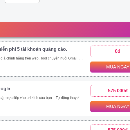
iễn phí 5 tài khoản quảng cáo.
0đ
p;amp;quot;mua rẻ\\\\\\\\\\\\\\\\\\\\\\\\\\\\\\\&amp;amp;quot; các tool tự động thông qua ứng dụng này - Auto đăng nhập gmail, auto nuôi mail, auto tạo tài khoản quảng cáo, auto add thẻ, auto kháng....
MUA NGAY
oogle
575.000đ
rình duyệt, hệ điều hành. – Chạy đa luồng (Mở nhiều cửa sổ cùng lúc) để tăng tốc độ SEO. Vĩnh viễn, bảo hành 1 đổi 1 tool Video demo : https://drive.google.com/drive/folders/1tPeGf4iXaQ1i7g7s_LQQlKB9Qcmt_-Cm
MUA NGAY