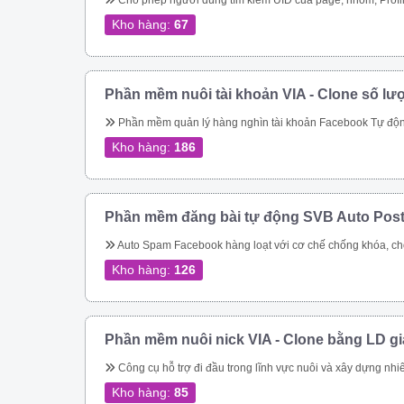
Cho phép người dùng tìm kiếm UID của page, nhóm, Profile theo link. Quét các UID người dùng tham gia một nhóm Quét ID bài viết của một nhóm Cho phép quét UID tương tác của một bài viết bất kỳ trong group Thực hiện tìm kiếm nhóm, tên nhóm, thành viên nhóm, trạng thái nhóm theo từ khóa Quét UID của người dùng đã thực hiện tương tác vào cá
Kho hàng:
67
Phần mềm nuôi tài khoản VIA - Clone số lư
Phần mềm quản lý hàng nghìn tài khoản Facebook Tự động thay đổi thông tin tài khoản Tự động mở khóa checkpoint Tự động seeding bài 
Kho hàng:
186
Phần mềm đăng bài tự động SVB Auto Pos
Auto Spam Facebook hàng loạt với cơ chế chống khóa, chống spam không lo bị khóa tài khoản. Đăng tin lên group, page, cmt group tự động nhanh chóng Spam inbox theo bạn bè, theo Uid. Giải quyết triệt để bài toán spam của Facebook Tiếp cận khách hàng tiềm năng nhanh chóng Dễ dàng chăm sóc kh
Kho hàng:
126
Phần mềm nuôi nick VIA - Clone bằng LD g
Công cụ hỗ trợ đi đầu trong lĩnh vực nuôi và xây dựng nhiêu tài khoản facebook cực chất cho bán hàng online Quản lý nuôi nick tự động 1 nick trên 1 điện thoại ảo riêng biệt Đăng bài, comment tự động lên các hội nhóm Quản lí bạn bè 
Kho hàng:
85