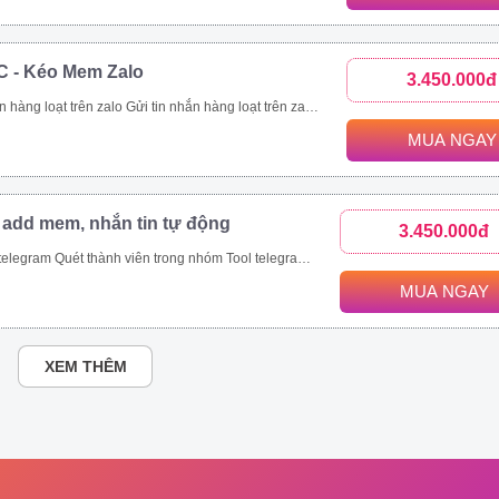
C - Kéo Mem Zalo
3.450.000đ
nhanh chóng. Kết bạn zalo hàng loạt là tính năng giúp bạn thực hiện mục tiêu này. Với tính năng kết bạn zalo này, bạn có thể Kết bạn zalo theo danh sách SĐT có sẵn. Kết bạn zalo hàng loạt theo thành viên nhóm Tăng thành viên nhóm zalo nhanh chóng Mời bạn bè tham gia nhóm zalo theo danh sách bạn bè. Mời bạn bè tham gia nhóm zalo theo số điện thoại có sẵn.
MUA NGAY
 add mem, nhắn tin tự động
3.450.000đ
ét thành viên trong nhóm Tool telegram join nhóm tự động
MUA NGAY
XEM THÊM