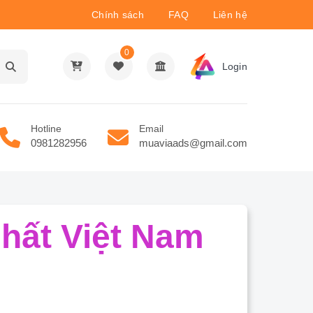
Chính sách
FAQ
Liên hệ
0
Login
Hotline
Email
0981282956
muaviaads@gmail.com
hất Việt Nam