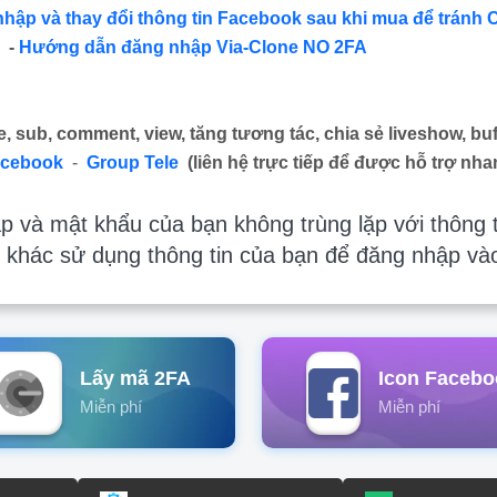
nhập và thay đổi thông tin Facebook sau khi mua để tránh 
-
Hướng dẫn đăng nhập Via-Clone NO 2FA
e, sub, comment, view, tăng tương tác, chia sẻ liveshow, buf
acebook
-
Group Tele
(liên hệ trực tiếp để được hỗ trợ nha
 và mật khẩu của bạn không trùng lặp với thông t
 khác sử dụng thông tin của bạn để đăng nhập và
Lấy mã 2FA
Icon Facebo
Miễn phí
Miễn phí