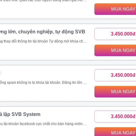
c bài viết trong group. Toàn bộ UID tương tác bài viết trên 1 page cộng đồng, page thương hiệu. Các bài viết được quét thường có lượng tương tác khủng. Ngoài đánh giá phản ứng người dùng (like/tym, giận dữ…), công cụ thu thập và phân tích comment khách hàng đưa ra đánh giá toàn diện nhất.
MUA NGAY
ợng lớn, chuyên nghiệp, tự động SVB
3.450.000đ
viết livestream, like page, follow theo uid Xây dựng và copy ảnh nội dung tài khoản đang nuôi theo 1 tài khoản mẫu
MUA NGAY
t
3.450.000đ
ách hàng, tiết kiệm thời gian hiệu quả Quản lí bài viết dễ dàng, thông minh Nhanh chóng đưa thông tin đến khách hàng trên nhiều kênh như group, fanpage, profile Là giải pháp marketing, quảng cáo, đăng tin bán hàng hoàn toàn tự động và chuyên nghiệp
MUA NGAY
iả lập SVB System
3.450.000đ
tự động Tự động tham gia nhóm Thiết lập tương tác nick tự động Seeding video livestream bán hàng online Tăng view, tăng mắt xem, comment, chia sẻ livestream Nhắn tin đến khách hàng tiềm năng tự động
MUA NGAY