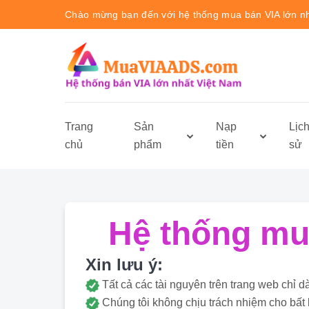
Chào mừng bạn đến với hệ thống mua bán VIA lớn n
Trang
Sản
Nạp
Lịc
chủ
phẩm
tiền
sử
Hệ thống mua
Xin lưu ý:
Tất cả các tài nguyên trên trang web ch
Chúng tôi không chịu trách nhiệm cho bất 