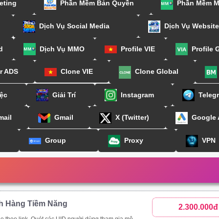
eting
Phần Mềm Bản Quyền
Phần Mềm 
Dịch Vụ Social Media
Dịch Vụ Website
d
Dịch Vụ MMO
Profile VIE
Profile 
or ADS
Clone VIE
Clone Global
ệc
Giải Trí
Instagram
Teleg
mail
Gmail
X (Twitter)
Google
Group
Proxy
VPN
h Hàng Tiềm Năng
2.300.000đ