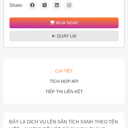
Share:
MUA NGAY
QUAY LẠI
CHI TIẾT
TÍCH HỢP API
TIẾP THỊ LIÊN KẾT
ĐÂY LÀ DỊCH VỤ LÊN SẴN TÍCH XANH THEO TÊN