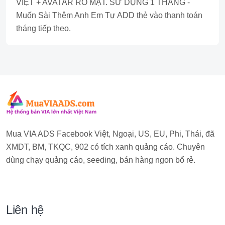
VIỆT + AVATAR RÕ MẶT. SỬ DỤNG 1 THÁNG -
Muốn Sài Thêm Anh Em Tự ADD thẻ vào thanh toán
tháng tiếp theo.
Mua VIA ADS Facebook Việt, Ngoại, US, EU, Phi, Thái, đã
XMDT, BM, TKQC, 902 có tích xanh quảng cáo. Chuyên
dùng chạy quảng cáo, seeding, bán hàng ngon bổ rẻ.
Liên hệ