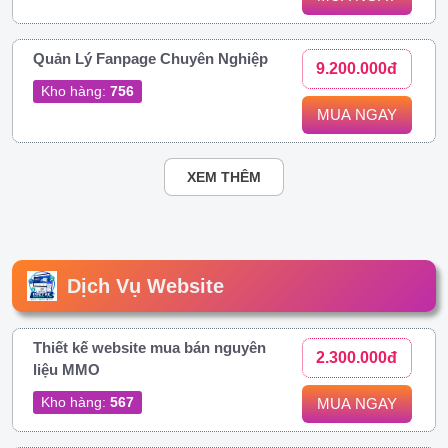
Quản Lý Fanpage Chuyên Nghiệp
9.200.000đ
Kho hàng:
756
MUA NGAY
XEM THÊM
Dịch Vụ Website
Thiết kế website mua bán nguyên
2.300.000đ
liệu MMO
Kho hàng:
567
MUA NGAY