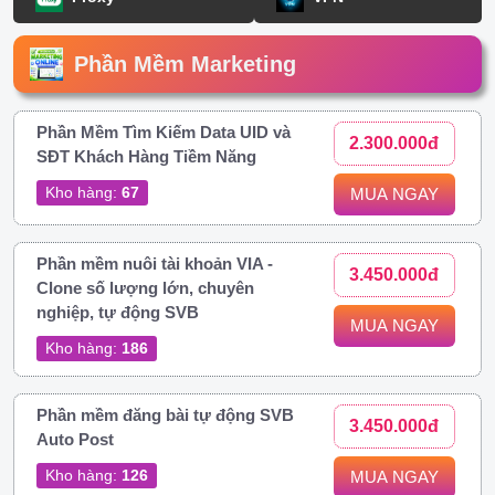
Phần Mềm Marketing
Phần Mềm Tìm Kiếm Data UID và
2.300.000đ
SĐT Khách Hàng Tiềm Năng
Kho hàng:
67
MUA NGAY
Phần mềm nuôi tài khoản VIA -
3.450.000đ
Clone số lượng lớn, chuyên
nghiệp, tự động SVB
MUA NGAY
Kho hàng:
186
Phần mềm đăng bài tự động SVB
3.450.000đ
Auto Post
Kho hàng:
126
MUA NGAY