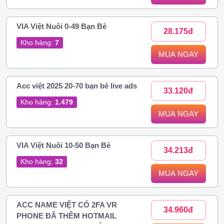
VIA Việt Nuôi 0-49 Bạn Bè
28.175đ
Kho hàng:
7
MUA NGAY
Acc việt 2025 20-70 bạn bè live ads
33.120đ
Kho hàng:
1.479
MUA NGAY
VIA Việt Nuôi 10-50 Bạn Bè
34.213đ
Kho hàng:
32
MUA NGAY
ACC NAME VIỆT CÓ 2FA VR
34.960đ
PHONE ĐÃ THÊM HOTMAIL