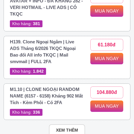
AVATAR + INFO - ĐÃ KHÁNG 282 -
VERI HOTMAIL - LIVE ADS | CÓ
MUA NGAY
TKQC
Kho hàng:
381
H139. Clone Ngoại Ngâm | Live
61.180đ
ADS Tháng 6/2026 TKQC Ngoại
Bao đổi All info TKQC | Mail
MUA NGAY
smvmail | FULL 2FA
Kho hàng:
1.842
M1.10 | CLONE NGOẠI RANDOM
104.880đ
NAME (6157 - 6158) Kháng 902 Mất
Tích - Kèm Phôi - Có 2FA
MUA NGAY
Kho hàng:
336
XEM THÊM