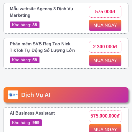
Mẫu website Agency 3 Dịch Vụ
575.000đ
Marketing
Kho hàng:
38
MUA NGAY
Phần mềm SVB Reg Tạo Nick
2.300.000đ
TikTok Tự Động Số Lượng Lớn
Kho hàng:
58
MUA NGAY
Dịch Vụ AI
AI Business Assistant
575.000.000đ
Kho hàng:
999
MUA NGAY