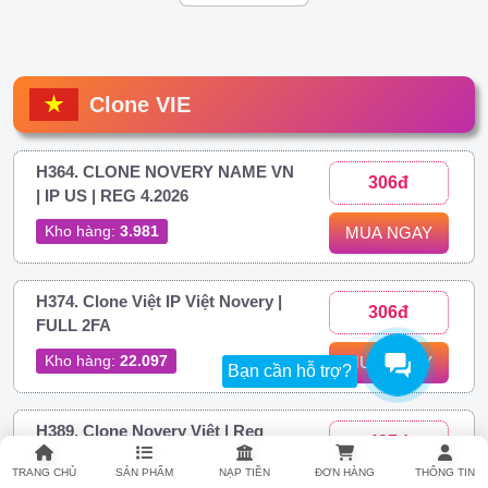
Clone VIE
H364. CLONE NOVERY NAME VN
306đ
| IP US | REG 4.2026
Kho hàng:
3.981
MUA NGAY
H374. Clone Việt IP Việt Novery |
306đ
FULL 2FA
Kho hàng:
22.097
MUA NGAY
Bạn cần hỗ trợ?
H389. Clone Novery Việt | Reg
437đ
Phone Android
TRANG CHỦ
SẢN PHẨM
NẠP TIỀN
ĐƠN HÀNG
THÔNG TIN