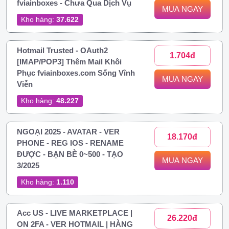
fviainboxes - Chưa Qua Dịch Vụ
MUA NGAY
Kho hàng:
37.622
Hotmail Trusted - OAuth2
1.704đ
[IMAP/POP3] Thêm Mail Khôi
Phục fviainboxes.com Sống Vĩnh
MUA NGAY
Viễn
Kho hàng:
48.227
NGOẠI 2025 - AVATAR - VER
18.170đ
PHONE - REG IOS - RENAME
ĐƯỢC - BẠN BÈ 0~500 - TẠO
MUA NGAY
3/2025
Kho hàng:
1.110
Acc US - LIVE MARKETPLACE |
26.220đ
ON 2FA - VER HOTMAIL | HÀNG