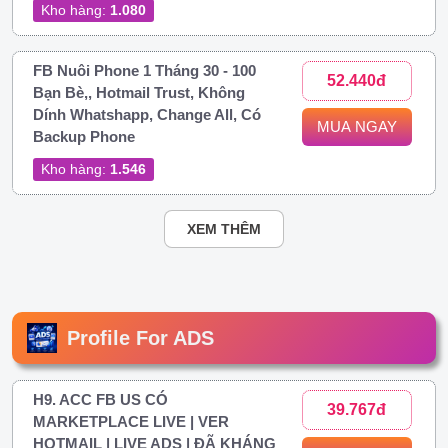
Kho hàng:
1.080
FB Nuôi Phone 1 Tháng 30 - 100
52.440đ
Bạn Bè,, Hotmail Trust, Không
Dính Whatshapp, Change All, Có
MUA NGAY
Backup Phone
Kho hàng:
1.546
XEM THÊM
Profile For ADS
H9. ACC FB US CÓ
39.767đ
MARKETPLACE LIVE | VER
HOTMAIL | LIVE ADS | ĐÃ KHÁNG