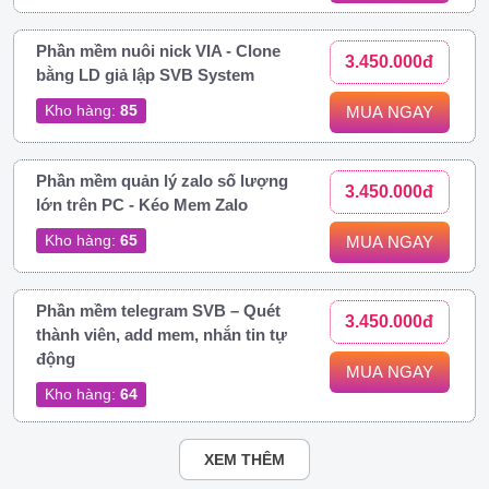
Phần mềm nuôi nick VIA - Clone
3.450.000đ
bằng LD giả lập SVB System
Kho hàng:
85
MUA NGAY
Phần mềm quản lý zalo số lượng
3.450.000đ
lớn trên PC - Kéo Mem Zalo
Kho hàng:
65
MUA NGAY
Phần mềm telegram SVB – Quét
3.450.000đ
thành viên, add mem, nhắn tin tự
động
MUA NGAY
Kho hàng:
64
XEM THÊM