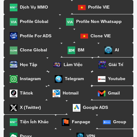
Dịch Vụ MMO
Profile VIE
Profile Global
Profile Non Whatsapp
Profile For ADS
Clone VIE
Clone Global
BM
AI
Học Tập
Làm Việc
Giải Trí
Instagram
Telegram
Youtube
Tiktok
Hotmail
Gmail
X (Twitter)
Google ADS
Tiện Ích Khác
Fanpage
Group
Proxy
VPN