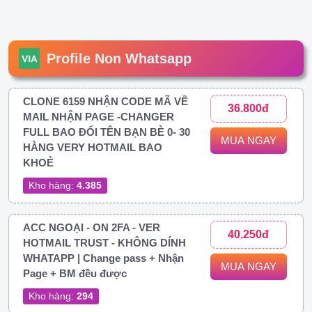
Profile Non Whatsapp
CLONE 6159 NHẬN CODE MÃ VỀ
36.800đ
MAIL NHẬN PAGE -CHANGER
FULL BAO ĐỔI TÊN BẠN BÈ 0- 30
MUA NGAY
HÀNG VERY HOTMAIL BAO
KHOẺ
Kho hàng:
4.385
ACC NGOẠI - ON 2FA - VER
40.250đ
HOTMAIL TRUST - KHÔNG DÍNH
WHATAPP | Change pass + Nhận
MUA NGAY
Page + BM đều được
Kho hàng:
294