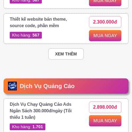
MUA NGAY
Thiết kế website bán theme,
2.300.000đ
source code, phần mềm
Kho hàng:
567
MUA NGAY
XEM THÊM
Dịch Vụ Quảng Cáo
Dịch Vụ Chạy Quảng Cáo Ads
2.898.000đ
Ngân Sách 300.000đ/ngày (Tối
thiểu 1 tuần)
MUA NGAY
Kho hàng:
1.701