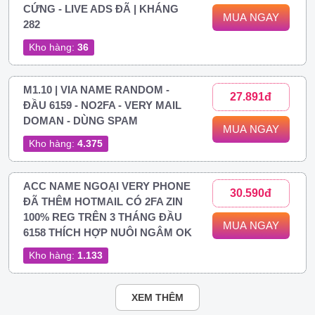
CỨNG - LIVE ADS ĐÃ | KHÁNG
MUA NGAY
282
Kho hàng:
36
M1.10 | VIA NAME RANDOM -
27.891đ
ĐẦU 6159 - NO2FA - VERY MAIL
DOMAN - DÙNG SPAM
MUA NGAY
Kho hàng:
4.375
ACC NAME NGOẠI VERY PHONE
30.590đ
ĐÃ THÊM HOTMAIL CÓ 2FA ZIN
100% REG TRÊN 3 THÁNG ĐẦU
MUA NGAY
6158 THÍCH HỢP NUÔI NGÂM OK
Kho hàng:
1.133
XEM THÊM