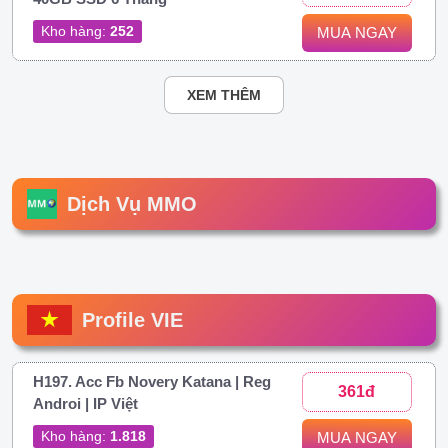
Kho hàng:
252
MUA NGAY
XEM THÊM
Dịch Vụ MMO
Profile VIE
H197. Acc Fb Novery Katana | Reg
361đ
Androi | IP Việt
Kho hàng:
1.818
MUA NGAY