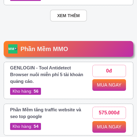
XEM THÊM
Phần Mềm MMO
GENLOGIN - Tool Antidetect
0đ
Browser nuôi miễn phí 5 tài khoản
quảng cáo.
MUA NGAY
Kho hàng:
56
Phần Mềm tăng traffic website và
575.000đ
seo top google
Kho hàng:
54
MUA NGAY