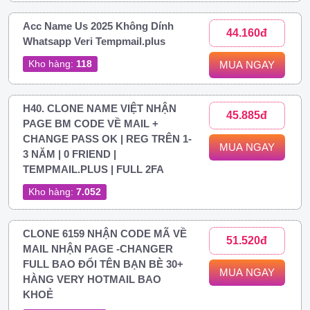
Acc Name Us 2025 Không Dính
44.160đ
Whatsapp Veri Tempmail.plus
Kho hàng:
118
MUA NGAY
H40. CLONE NAME VIỆT NHẬN
45.885đ
PAGE BM CODE VỀ MAIL +
CHANGE PASS OK | REG TRÊN 1-
MUA NGAY
3 NĂM | 0 FRIEND |
TEMPMAIL.PLUS | FULL 2FA
Kho hàng:
7.052
CLONE 6159 NHẬN CODE MÃ VỀ
51.520đ
MAIL NHẬN PAGE -CHANGER
FULL BAO ĐỔI TÊN BẠN BÈ 30+
MUA NGAY
HÀNG VERY HOTMAIL BAO
KHOẺ