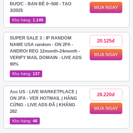
ĐƯỢC - BẠN BÈ 0~500 - TẠO
MUA NGAY
3/2025
Kho hàng:
1.145
SUPER SALE 3 : IP RANDOM
20.125đ
NAME USA random - ON 2FA -
ANDROI REG 12month-24month -
MUA NGAY
VERIFY MAIL DOMAIN - LIVE ADS
90%
Kho hàng:
137
Acc US - LIVE MARKETPLACE |
26.220đ
ON 2FA - VER HOTMAIL | HÀNG
CỨNG - LIVE ADS ĐÃ | KHÁNG
MUA NGAY
282
Kho hàng:
46