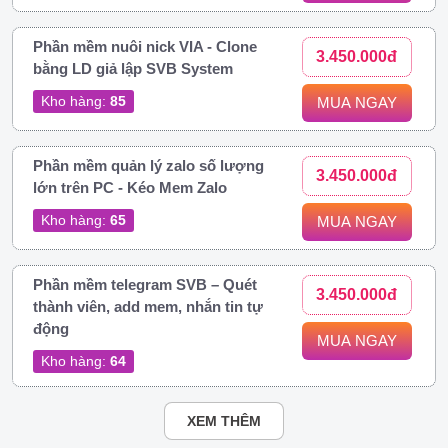
Phần mềm nuôi nick VIA - Clone
3.450.000đ
bằng LD giả lập SVB System
Kho hàng:
85
MUA NGAY
Phần mềm quản lý zalo số lượng
3.450.000đ
lớn trên PC - Kéo Mem Zalo
Kho hàng:
65
MUA NGAY
Phần mềm telegram SVB – Quét
3.450.000đ
thành viên, add mem, nhắn tin tự
động
MUA NGAY
Kho hàng:
64
XEM THÊM