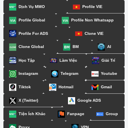
Dịch Vụ MMO
Profile VIE
Profile Global
Profile Non Whatsapp
Profile For ADS
Clone VIE
Clone Global
BM
AI
Học Tập
Làm Việc
Giải Trí
Instagram
Telegram
Youtube
Tiktok
Hotmail
Gmail
X (Twitter)
Google ADS
Tiện Ích Khác
Fanpage
Group
Proxy
VPN