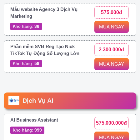
Mẫu website Agency 3 Dịch Vụ
575.000đ
Marketing
Kho hàng:
38
MUA NGAY
Phần mềm SVB Reg Tạo Nick
2.300.000đ
TikTok Tự Động Số Lượng Lớn
Kho hàng:
58
MUA NGAY
Dịch Vụ AI
AI Business Assistant
575.000.000đ
Kho hàng:
999
MUA NGAY