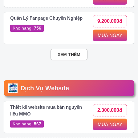
Quản Lý Fanpage Chuyên Nghiệp
9.200.000đ
Kho hàng:
756
MUA NGAY
XEM THÊM
Dịch Vụ Website
Thiết kế website mua bán nguyên
2.300.000đ
liệu MMO
Kho hàng:
567
MUA NGAY