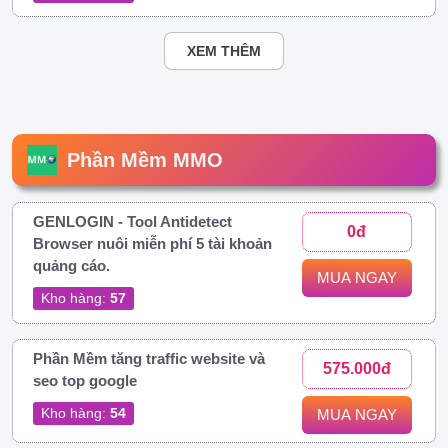
XEM THÊM
Phần Mềm MMO
GENLOGIN - Tool Antidetect
0đ
Browser nuôi miễn phí 5 tài khoản
quảng cáo.
MUA NGAY
Kho hàng:
57
Phần Mềm tăng traffic website và
575.000đ
seo top google
Kho hàng:
54
MUA NGAY