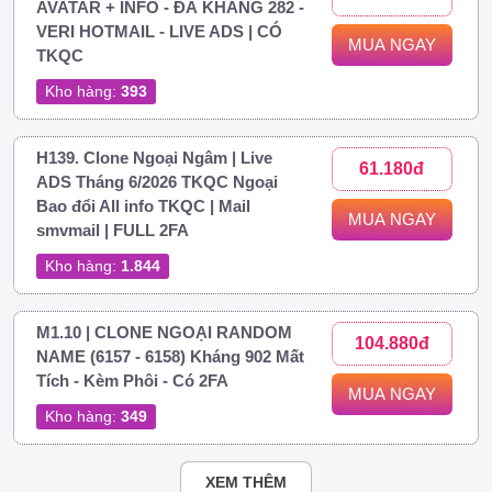
AVATAR + INFO - ĐÃ KHÁNG 282 -
VERI HOTMAIL - LIVE ADS | CÓ
MUA NGAY
TKQC
Kho hàng:
393
H139. Clone Ngoại Ngâm | Live
61.180đ
ADS Tháng 6/2026 TKQC Ngoại
Bao đổi All info TKQC | Mail
MUA NGAY
smvmail | FULL 2FA
Kho hàng:
1.844
M1.10 | CLONE NGOẠI RANDOM
104.880đ
NAME (6157 - 6158) Kháng 902 Mất
Tích - Kèm Phôi - Có 2FA
MUA NGAY
Kho hàng:
349
XEM THÊM