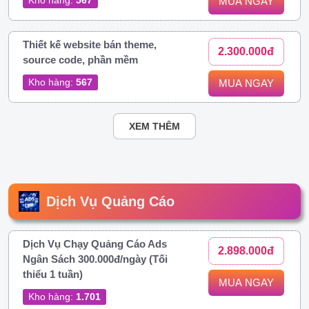
MUA NGAY
Thiết kế website bán theme,
2.300.000đ
source code, phần mềm
Kho hàng:
567
MUA NGAY
XEM THÊM
Dịch Vụ Quảng Cáo
Dịch Vụ Chạy Quảng Cáo Ads
2.898.000đ
Ngân Sách 300.000đ/ngày (Tối
thiểu 1 tuần)
MUA NGAY
Kho hàng:
1.701