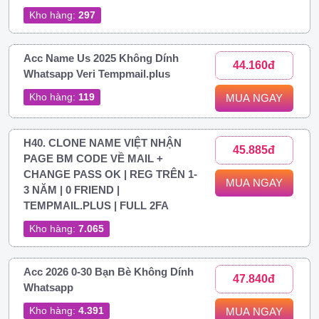
Kho hàng:
297
Acc Name Us 2025 Không Dính
44.160đ
Whatsapp Veri Tempmail.plus
Kho hàng:
119
MUA NGAY
H40. CLONE NAME VIỆT NHẬN
45.885đ
PAGE BM CODE VỀ MAIL +
CHANGE PASS OK | REG TRÊN 1-
MUA NGAY
3 NĂM | 0 FRIEND |
TEMPMAIL.PLUS | FULL 2FA
Kho hàng:
7.065
Acc 2026 0-30 Bạn Bè Không Dính
47.840đ
Whatsapp
Kho hàng:
4.391
MUA NGAY