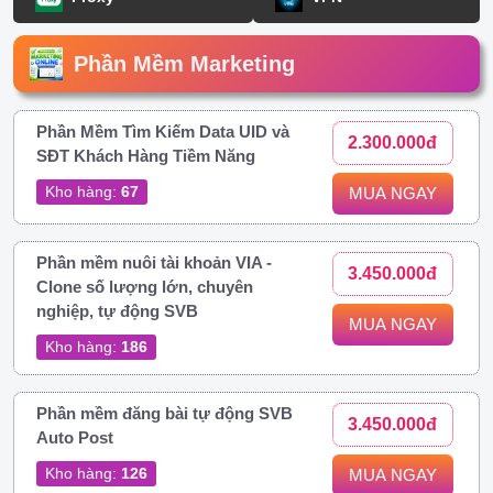
Phần Mềm Marketing
Phần Mềm Tìm Kiếm Data UID và
2.300.000đ
SĐT Khách Hàng Tiềm Năng
Kho hàng:
67
MUA NGAY
Phần mềm nuôi tài khoản VIA -
3.450.000đ
Clone số lượng lớn, chuyên
nghiệp, tự động SVB
MUA NGAY
Kho hàng:
186
Phần mềm đăng bài tự động SVB
3.450.000đ
Auto Post
Kho hàng:
126
MUA NGAY