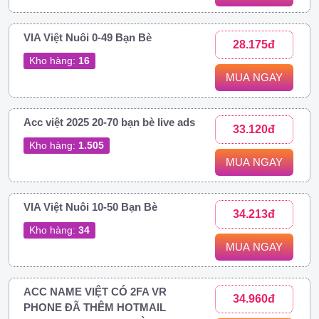
VIA Việt Nuôi 0-49 Bạn Bè
28.175đ
Kho hàng:
16
MUA NGAY
Acc việt 2025 20-70 bạn bè live ads
33.120đ
Kho hàng:
1.505
MUA NGAY
VIA Việt Nuôi 10-50 Bạn Bè
34.213đ
Kho hàng:
34
MUA NGAY
ACC NAME VIỆT CÓ 2FA VR
34.960đ
PHONE ĐÃ THÊM HOTMAIL