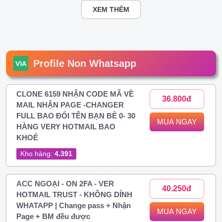
XEM THÊM
Profile Non Whatsapp
CLONE 6159 NHẬN CODE MÃ VỀ
36.800đ
MAIL NHẬN PAGE -CHANGER
FULL BAO ĐỔI TÊN BẠN BÈ 0- 30
MUA NGAY
HÀNG VERY HOTMAIL BAO
KHOẺ
Kho hàng:
4.391
ACC NGOẠI - ON 2FA - VER
40.250đ
HOTMAIL TRUST - KHÔNG DÍNH
WHATAPP | Change pass + Nhận
MUA NGAY
Page + BM đều được