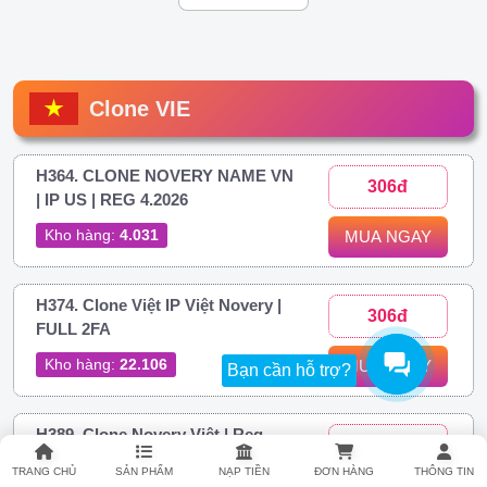
Clone VIE
H364. CLONE NOVERY NAME VN
306đ
| IP US | REG 4.2026
Kho hàng:
4.031
MUA NGAY
H374. Clone Việt IP Việt Novery |
306đ
FULL 2FA
Kho hàng:
22.106
MUA NGAY
Bạn cần hỗ trợ?
H389. Clone Novery Việt | Reg
437đ
Phone Android
TRANG CHỦ
SẢN PHẨM
NẠP TIỀN
ĐƠN HÀNG
THÔNG TIN