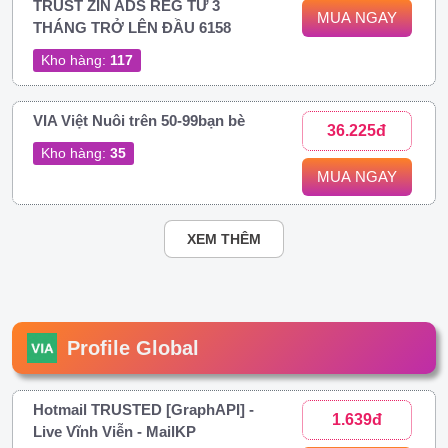
TRUST ZIN ADS REG TỪ 3
MUA NGAY
THÁNG TRỞ LÊN ĐẦU 6158
Kho hàng:
117
VIA Việt Nuôi trên 50-99bạn bè
36.225đ
Kho hàng:
35
MUA NGAY
XEM THÊM
Profile Global
Hotmail TRUSTED [GraphAPI] -
1.639đ
Live Vĩnh Viễn - MailKP