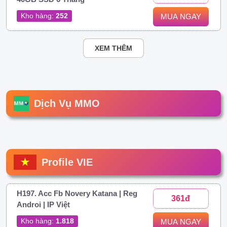
Kho hàng:
252
MUA NGAY
XEM THÊM
Dịch Vụ MMO
Profile VIE
H197. Acc Fb Novery Katana | Reg
361đ
Androi | IP Việt
Kho hàng:
1.818
MUA NGAY