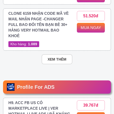
CLONE 6159 NHẬN CODE MÃ VỀ
51.520đ
MAIL NHẬN PAGE -CHANGER
FULL BAO ĐỔI TÊN BẠN BÈ 30+
MUA NGAY
HÀNG VERY HOTMAIL BAO
KHOẺ
Kho hàng:
1.089
XEM THÊM
Profile For ADS
H9. ACC FB US CÓ
39.767đ
MARKETPLACE LIVE | VER
HOTMAIL | LIVE ADS | ĐÃ KHÁNG