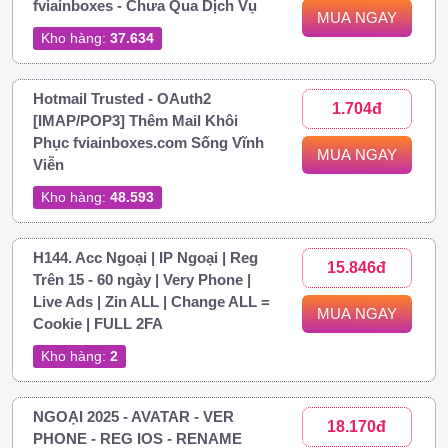
fviainboxes - Chưa Qua Dịch Vụ
MUA NGAY
Kho hàng:
37.634
Hotmail Trusted - OAuth2
1.704đ
[IMAP/POP3] Thêm Mail Khôi
Phục fviainboxes.com Sống Vĩnh
MUA NGAY
Viễn
Kho hàng:
48.593
H144. Acc Ngoại | IP Ngoại | Reg
15.846đ
Trên 15 - 60 ngày | Very Phone |
Live Ads | Zin ALL | Change ALL =
MUA NGAY
Cookie | FULL 2FA
Kho hàng:
2
NGOẠI 2025 - AVATAR - VER
18.170đ
PHONE - REG IOS - RENAME