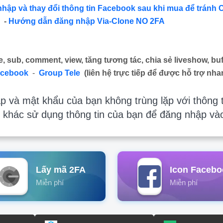
nhập và thay đổi thông tin Facebook sau khi mua để tránh 
-
Hướng dẫn đăng nhập Via-Clone NO 2FA
e, sub, comment, view, tăng tương tác, chia sẻ liveshow, buf
acebook
-
Group Tele
(liên hệ trực tiếp để được hỗ trợ nha
 và mật khẩu của bạn không trùng lặp với thông t
 khác sử dụng thông tin của bạn để đăng nhập và
Lấy mã 2FA
Icon Facebo
Miễn phí
Miễn phí