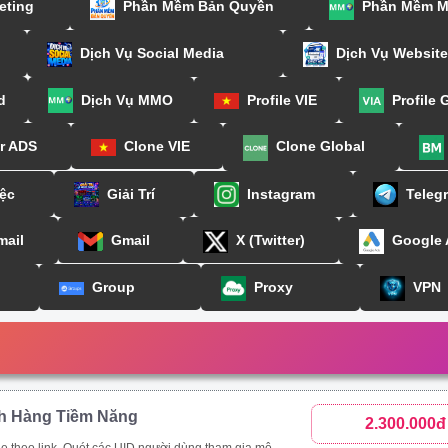
eting
Phần Mềm Bản Quyền
Phần Mềm 
Dịch Vụ Social Media
Dịch Vụ Website
d
Dịch Vụ MMO
Profile VIE
Profile 
or ADS
Clone VIE
Clone Global
ệc
Giải Trí
Instagram
Teleg
mail
Gmail
X (Twitter)
Google
Group
Proxy
VPN
h Hàng Tiềm Năng
2.300.000đ