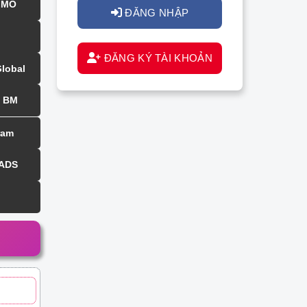
MMO
ĐĂNG NHẬP
ĐĂNG KÝ TÀI KHOẢN
Global
BM
ram
 ADS