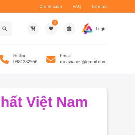
Chính sách
FAQ
Liên hệ
0
Login
Hotline
Email
0981282956
muaviaads@gmail.com
hất Việt Nam