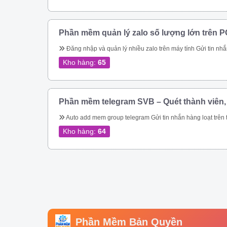
Phần mềm quản lý zalo số lượng lớn trên P
Đăng nhập và quản lý nhiều zalo trên máy tính Gửi tin nhắn hàng loạt trên zalo Gửi tin nhắn hàng loạt trên zalo theo danh bạ. Gửi tin nhắn zalo hàng loạt theo phân loại trên danh bạ. Gửi tin nhắn zalo hàng loạt, tự động vào các group. Gửi tin nhắn zalo tự động theo thành viên nhóm zalo nhanh chóng. Kết bạn zalo tự động số lượng lớn Phần mềm quản lý zalo còn giúp bạn tiếp cận hàng triệu khách hàng trên nền tảng 
Kho hàng:
65
Phần mềm telegram SVB – Quét thành viên,
Auto add mem group telegram Gửi tin nhắn hàng loạt trên telegram Qu
Kho hàng:
64
Phần Mềm Bản Quyền