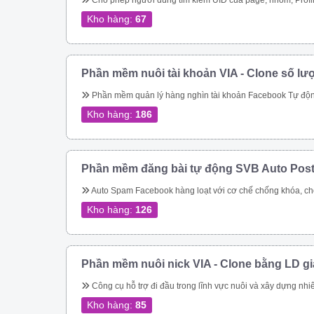
Cho phép người dùng tìm kiếm UID của page, nhóm, Profile theo link. Quét các UID người dùng tham gia một nhóm Quét ID bài viết của một nhóm Cho phép quét UID tương tác của một bài viết bất kỳ trong group Thực hiện tìm kiếm nhóm, tên nhóm, thành viên nhóm, trạng thái nhóm theo từ khóa Quét UID của người dùng đã thực hiện tương tác vào cá
Kho hàng:
67
Phần mềm nuôi tài khoản VIA - Clone số lư
Phần mềm quản lý hàng nghìn tài khoản Facebook Tự động thay đổi thông tin tài khoản Tự động mở khóa checkpoint Tự động seeding bài 
Kho hàng:
186
Phần mềm đăng bài tự động SVB Auto Pos
Auto Spam Facebook hàng loạt với cơ chế chống khóa, chống spam không lo bị khóa tài khoản. Đăng tin lên group, page, cmt group tự động nhanh chóng Spam inbox theo bạn bè, theo Uid. Giải quyết triệt để bài toán spam của Facebook Tiếp cận khách hàng tiềm năng nhanh chóng Dễ dàng chăm sóc kh
Kho hàng:
126
Phần mềm nuôi nick VIA - Clone bằng LD g
Công cụ hỗ trợ đi đầu trong lĩnh vực nuôi và xây dựng nhiêu tài khoản facebook cực chất cho bán hàng online Quản lý nuôi nick tự động 1 nick trên 1 điện thoại ảo riêng biệt Đăng bài, comment tự động lên các hội nhóm Quản lí bạn bè 
Kho hàng:
85