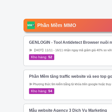
Phần Mềm MMO
GENLOGIN - Tool Antidetect Browser nuôi m
【HOT】11/11 - 16/11 nhận ngay mã giảm giá 40% so với giá chính hãng trên web. Tool chuyên nuôi Gmail, nuôi tài khoản Google Ads. Miễn phí 5 profile trọn đời. Sắp tới ae sẽ được tặng miễn phí, hoặc được \\\\\\\\\\\\\\\\\\\\\\\\\\\\\\\&am
Kho hàng:
52
Phần Mềm tăng traffic website và seo top g
Phương thức tìm kiếm bằng từ khóa trên google hoặc truy cập trực tiếp vào url đích của bạn – Tự động thay đổi địa chỉ IP – Tự động thay đổi Local IP – Giả lập được trên Mobile, Tablet, Laptop, Tablet bằng UserAgent và giả lập được trên mọi t
Kho hàng:
54
Mẫu website Agency 3 Dịch Vụ Marketing