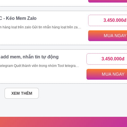
C - Kéo Mem Zalo
3.450.000đ
nhanh chóng. Kết bạn zalo hàng loạt là tính năng giúp bạn thực hiện mục tiêu này. Với tính năng kết bạn zalo này, bạn có thể Kết bạn zalo theo danh sách SĐT có sẵn. Kết bạn zalo hàng loạt theo thành viên nhóm Tăng thành viên nhóm zalo nhanh chóng Mời bạn bè tham gia nhóm zalo theo danh sách bạn bè. Mời bạn bè tham gia nhóm zalo theo số điện thoại có sẵn.
MUA NGAY
 add mem, nhắn tin tự động
3.450.000đ
ét thành viên trong nhóm Tool telegram join nhóm tự động
MUA NGAY
XEM THÊM