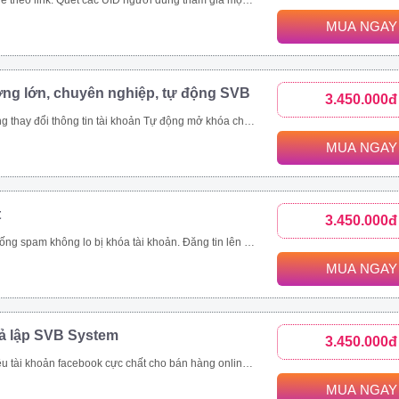
c bài viết trong group. Toàn bộ UID tương tác bài viết trên 1 page cộng đồng, page thương hiệu. Các bài viết được quét thường có lượng tương tác khủng. Ngoài đánh giá phản ứng người dùng (like/tym, giận dữ…), công cụ thu thập và phân tích comment khách hàng đưa ra đánh giá toàn diện nhất.
MUA NGAY
ợng lớn, chuyên nghiệp, tự động SVB
3.450.000đ
viết livestream, like page, follow theo uid Xây dựng và copy ảnh nội dung tài khoản đang nuôi theo 1 tài khoản mẫu
MUA NGAY
t
3.450.000đ
ách hàng, tiết kiệm thời gian hiệu quả Quản lí bài viết dễ dàng, thông minh Nhanh chóng đưa thông tin đến khách hàng trên nhiều kênh như group, fanpage, profile Là giải pháp marketing, quảng cáo, đăng tin bán hàng hoàn toàn tự động và chuyên nghiệp
MUA NGAY
iả lập SVB System
3.450.000đ
tự động Tự động tham gia nhóm Thiết lập tương tác nick tự động Seeding video livestream bán hàng online Tăng view, tăng mắt xem, comment, chia sẻ livestream Nhắn tin đến khách hàng tiềm năng tự động
MUA NGAY