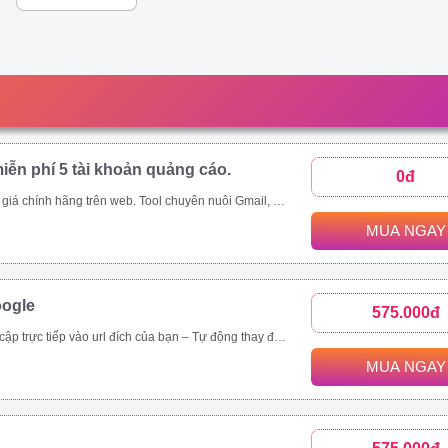
iễn phí 5 tài khoản quảng cáo.
0đ
p;amp;quot;mua rẻ\\\\\\\\\\\\\\\\\\\\\\\\\\\\\\\&amp;amp;quot; các tool tự động thông qua ứng dụng này - Auto đăng nhập gmail, auto nuôi mail, auto tạo tài khoản quảng cáo, auto add thẻ, auto kháng....
MUA NGAY
oogle
575.000đ
rình duyệt, hệ điều hành. – Chạy đa luồng (Mở nhiều cửa sổ cùng lúc) để tăng tốc độ SEO. Vĩnh viễn, bảo hành 1 đổi 1 tool Video demo : https://drive.google.com/drive/folders/1tPeGf4iXaQ1i7g7s_LQQlKB9Qcmt_-Cm
MUA NGAY