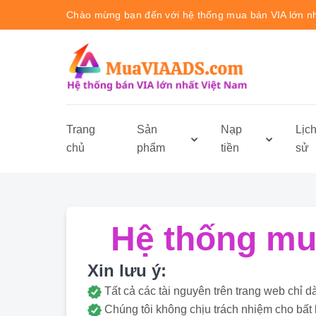
Chào mừng bạn đến với hệ thống mua bán VIA lớn n
Trang
Sản
Nạp
Lịc
chủ
phẩm
tiền
sử
Hệ thống mua
Xin lưu ý:
Tất cả các tài nguyên trên trang web ch
Chúng tôi không chịu trách nhiệm cho bất 