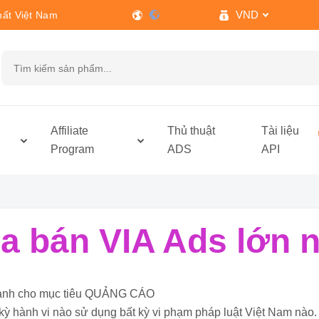
VND
hất Việt Nam
h
Affiliate
Thủ thuật
Tài liệu
Program
ADS
API
 bán VIA Ads lớn n
ỉ dành cho mục tiêu QUẢNG CÁO
kỳ hành vi nào sử dụng bất kỳ vi phạm pháp luật Việt Nam nào.