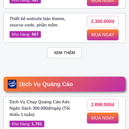
MUA NGAY
Thiết kế website bán theme,
2.300.000đ
source code, phần mềm
Kho hàng:
567
MUA NGAY
XEM THÊM
Dịch Vụ Quảng Cáo
Dịch Vụ Chạy Quảng Cáo Ads
2.898.000đ
Ngân Sách 300.000đ/ngày (Tối
thiểu 1 tuần)
MUA NGAY
Kho hàng:
1.701