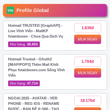
Profile Global
Hotmail TRUSTED [GraphAPI] -
1.639đ
Live Vĩnh Viễn - MailKP
fviainboxes - Chưa Qua Dịch Vụ
MUA NGAY
Kho hàng:
36.653
Hotmail Trusted - OAuth2
1.704đ
[IMAP/POP3] Thêm Mail Khôi
Phục fviainboxes.com Sống Vĩnh
MUA NGAY
Viễn
Kho hàng:
47.714
NGOẠI 2025 - AVATAR - VER
18.170đ
PHONE - REG IOS - RENAME
ĐƯỢC - BẠN BÈ 0~500 - TẠO