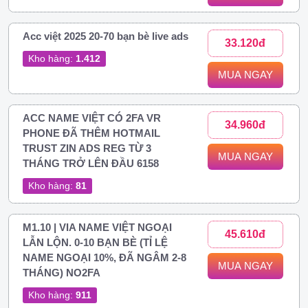
Acc việt 2025 20-70 bạn bè live ads
33.120đ
Kho hàng:
1.412
MUA NGAY
ACC NAME VIỆT CÓ 2FA VR
34.960đ
PHONE ĐÃ THÊM HOTMAIL
TRUST ZIN ADS REG TỪ 3
MUA NGAY
THÁNG TRỞ LÊN ĐẦU 6158
Kho hàng:
81
M1.10 | VIA NAME VIỆT NGOẠI
45.610đ
LẪN LỘN. 0-10 BẠN BÈ (TỈ LỆ
NAME NGOẠI 10%, ĐÃ NGÂM 2-8
MUA NGAY
THÁNG) NO2FA
Kho hàng:
911