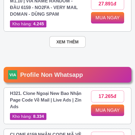
M1.10 | VIA NAME RANDOM -
27.891đ
ĐẦU 6159 - NO2FA - VERY MAIL
DOMAN - DÙNG SPAM
MUA NGAY
Kho hàng:
4.245
XEM THÊM
Profile Non Whatsapp
H321. Clone Ngoại New Bao Nhận
17.265đ
Page Code Về Mail | Live Ads | Zin
Ads
MUA NGAY
Kho hàng:
8.334
CLONE 6159 NHẬN CODE MÃ VỀ