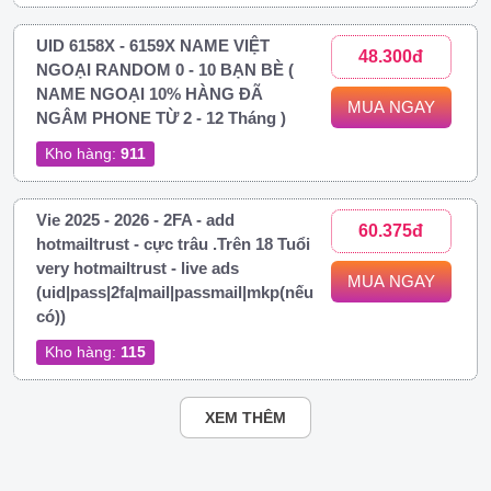
UID 6158X - 6159X NAME VIỆT
48.300đ
NGOẠI RANDOM 0 - 10 BẠN BÈ (
NAME NGOẠI 10% HÀNG ĐÃ
MUA NGAY
NGÂM PHONE TỪ 2 - 12 Tháng )
Kho hàng:
911
Vie 2025 - 2026 - 2FA - add
60.375đ
hotmailtrust - cực trâu .Trên 18 Tuổi
very hotmailtrust - live ads
MUA NGAY
(uid|pass|2fa|mail|passmail|mkp(nếu
có))
Kho hàng:
115
XEM THÊM