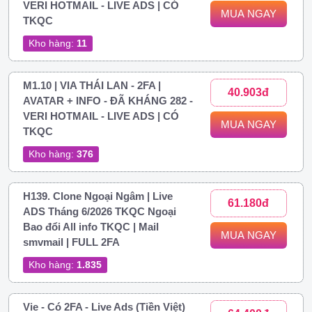
VERI HOTMAIL - LIVE ADS | CÓ
MUA NGAY
TKQC
Kho hàng:
11
M1.10 | VIA THÁI LAN - 2FA |
40.903đ
AVATAR + INFO - ĐÃ KHÁNG 282 -
VERI HOTMAIL - LIVE ADS | CÓ
MUA NGAY
TKQC
Kho hàng:
376
H139. Clone Ngoại Ngâm | Live
61.180đ
ADS Tháng 6/2026 TKQC Ngoại
Bao đổi All info TKQC | Mail
MUA NGAY
smvmail | FULL 2FA
Kho hàng:
1.835
Vie - Có 2FA - Live Ads (Tiền Việt)