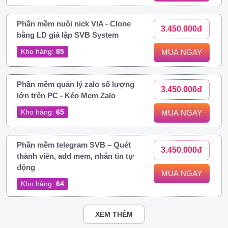
Phần mềm nuôi nick VIA - Clone
3.450.000đ
bằng LD giả lập SVB System
Kho hàng:
85
MUA NGAY
Phần mềm quản lý zalo số lượng
3.450.000đ
lớn trên PC - Kéo Mem Zalo
Kho hàng:
65
MUA NGAY
Phần mềm telegram SVB – Quét
3.450.000đ
thành viên, add mem, nhắn tin tự
động
MUA NGAY
Kho hàng:
64
XEM THÊM