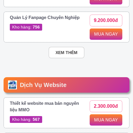
Quản Lý Fanpage Chuyên Nghiệp
9.200.000đ
Kho hàng:
756
MUA NGAY
XEM THÊM
Dịch Vụ Website
Thiết kế website mua bán nguyên
2.300.000đ
liệu MMO
Kho hàng:
567
MUA NGAY