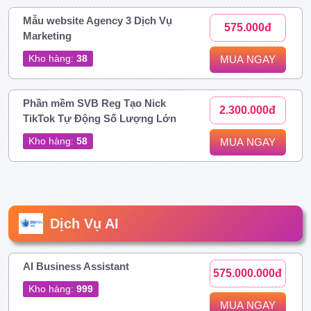
Mẫu website Agency 3 Dịch Vụ
575.000đ
Marketing
Kho hàng:
38
MUA NGAY
Phần mềm SVB Reg Tạo Nick
2.300.000đ
TikTok Tự Động Số Lượng Lớn
Kho hàng:
58
MUA NGAY
Dịch Vụ AI
AI Business Assistant
575.000.000đ
Kho hàng:
999
MUA NGAY