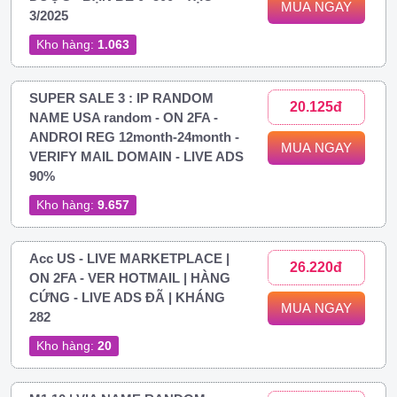
MUA NGAY
3/2025
Kho hàng:
1.063
SUPER SALE 3 : IP RANDOM
20.125đ
NAME USA random - ON 2FA -
ANDROI REG 12month-24month -
MUA NGAY
VERIFY MAIL DOMAIN - LIVE ADS
90%
Kho hàng:
9.657
Acc US - LIVE MARKETPLACE |
26.220đ
ON 2FA - VER HOTMAIL | HÀNG
CỨNG - LIVE ADS ĐÃ | KHÁNG
MUA NGAY
282
Kho hàng:
20