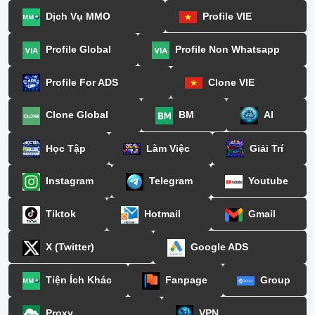
Dịch Vụ MMO
Profile VIE
Profile Global
Profile Non Whatsapp
Profile For ADS
Clone VIE
Clone Global
BM
AI
Học Tập
Làm Việc
Giải Trí
Instagram
Telegram
Youtube
Tiktok
Hotmail
Gmail
X (Twitter)
Google ADS
Tiện Ích Khác
Fanpage
Group
Proxy
VPN