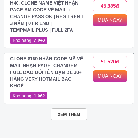
H40. CLONE NAME VIỆT NHẬN
45.885đ
PAGE BM CODE VỀ MAIL +
CHANGE PASS OK | REG TRÊN 1-
MUA NGAY
3 NĂM | 0 FRIEND |
TEMPMAIL.PLUS | FULL 2FA
Kho hàng:
7.043
CLONE 6159 NHẬN CODE MÃ VỀ
51.520đ
MAIL NHẬN PAGE -CHANGER
FULL BAO ĐỔI TÊN BẠN BÈ 30+
MUA NGAY
HÀNG VERY HOTMAIL BAO
KHOẺ
Kho hàng:
1.062
XEM THÊM