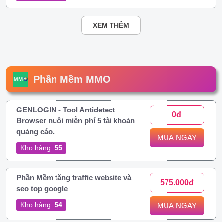
XEM THÊM
Phần Mềm MMO
GENLOGIN - Tool Antidetect
0đ
Browser nuôi miễn phí 5 tài khoản
quảng cáo.
MUA NGAY
Kho hàng:
55
Phần Mềm tăng traffic website và
575.000đ
seo top google
Kho hàng:
54
MUA NGAY