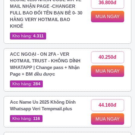
36.800đ
MAIL NHẬN PAGE -CHANGER
FULL BAO ĐỔI TÊN BẠN BÈ 0- 30
MUA NGAY
HÀNG VERY HOTMAIL BAO
KHOẺ
Kho hàng:
4.311
ACC NGOẠI - ON 2FA - VER
40.250đ
HOTMAIL TRUST - KHÔNG DÍNH
WHATAPP | Change pass + Nhận
MUA NGAY
Page + BM đều được
Kho hàng:
284
Acc Name Us 2025 Không Dính
44.160đ
Whatsapp Veri Tempmail.plus
Kho hàng:
116
MUA NGAY