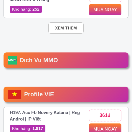
Kho hàng:
252
MUA NGAY
XEM THÊM
Dịch Vụ MMO
Profile VIE
H197. Acc Fb Novery Katana | Reg
361đ
Androi | IP Việt
Kho hàng:
1.817
MUA NGAY