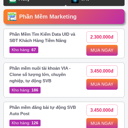
Phần Mềm Marketing
Phần Mềm Tìm Kiếm Data UID và
2.300.000đ
SĐT Khách Hàng Tiềm Năng
Kho hàng:
67
MUA NGAY
Phần mềm nuôi tài khoản VIA -
3.450.000đ
Clone số lượng lớn, chuyên
nghiệp, tự động SVB
MUA NGAY
Kho hàng:
186
Phần mềm đăng bài tự động SVB
3.450.000đ
Auto Post
Kho hàng:
126
MUA NGAY