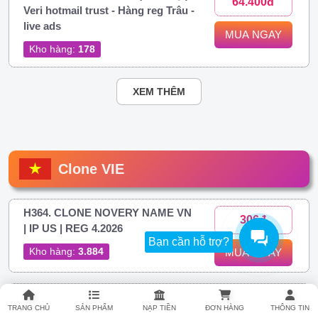
64.400đ
Veri hotmail trust - Hàng reg Trâu -
live ads
MUA NGAY
Kho hàng:
178
XEM THÊM
Clone VIE
H364. CLONE NOVERY NAME VN
306đ
| IP US | REG 4.2026
Bạn cần hỗ trợ?
Kho hàng:
3.884
MUA NGAY
H374. Clone Việt IP Việt Novery |
306đ
TRANG CHỦ
SẢN PHẨM
NẠP TIỀN
ĐƠN HÀNG
THÔNG TIN
FULL 2FA