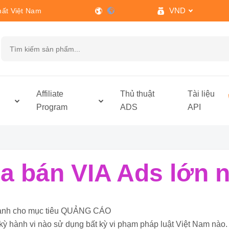
VND
hất Việt Nam
h
Affiliate
Thủ thuật
Tài liệu
Program
ADS
API
 bán VIA Ads lớn n
ỉ dành cho mục tiêu QUẢNG CÁO
kỳ hành vi nào sử dụng bất kỳ vi phạm pháp luật Việt Nam nào.