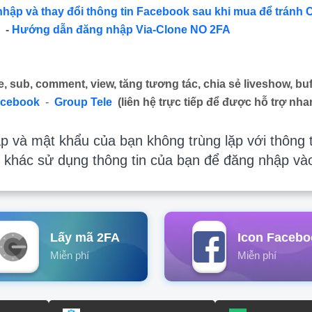
nhập và thay đổi thông tin Facebook sau khi mua để tránh 
-
Hướng dẫn đăng nhập Via-Clone NO 2FA
e, sub, comment, view, tăng tương tác, chia sẻ liveshow, buf
acebook
-
Group Tele
(liên hệ trực tiếp để được hỗ trợ nha
 và mật khẩu của bạn không trùng lặp với thông t
 khác sử dụng thông tin của bạn để đăng nhập và
Lấy mã 2FA
Icon Facebo
Miễn phí
Miễn phí