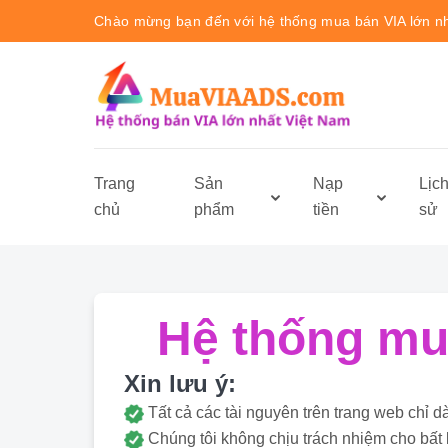
Chào mừng bạn đến với hệ thống mua bán VIA lớn n
Trang
Sản
Nạp
Lịc
chủ
phẩm
tiền
sử
Hệ thống mua
Xin lưu ý:
Tất cả các tài nguyên trên trang web ch
Chúng tôi không chịu trách nhiệm cho bất 