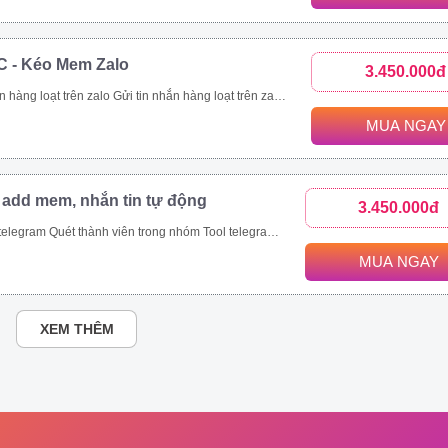
C - Kéo Mem Zalo
3.450.000đ
nhanh chóng. Kết bạn zalo hàng loạt là tính năng giúp bạn thực hiện mục tiêu này. Với tính năng kết bạn zalo này, bạn có thể Kết bạn zalo theo danh sách SĐT có sẵn. Kết bạn zalo hàng loạt theo thành viên nhóm Tăng thành viên nhóm zalo nhanh chóng Mời bạn bè tham gia nhóm zalo theo danh sách bạn bè. Mời bạn bè tham gia nhóm zalo theo số điện thoại có sẵn.
MUA NGAY
 add mem, nhắn tin tự động
3.450.000đ
ét thành viên trong nhóm Tool telegram join nhóm tự động
MUA NGAY
XEM THÊM