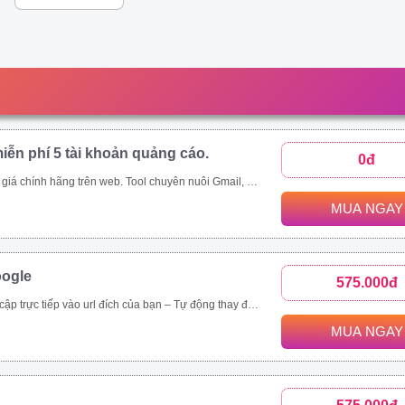
iễn phí 5 tài khoản quảng cáo.
0đ
p;amp;quot;mua rẻ\\\\\\\\\\\\\\\\\\\\\\\\\\\\\\\&amp;amp;quot; các tool tự động thông qua ứng dụng này - Auto đăng nhập gmail, auto nuôi mail, auto tạo tài khoản quảng cáo, auto add thẻ, auto kháng....
MUA NGAY
oogle
575.000đ
rình duyệt, hệ điều hành. – Chạy đa luồng (Mở nhiều cửa sổ cùng lúc) để tăng tốc độ SEO. Vĩnh viễn, bảo hành 1 đổi 1 tool Video demo : https://drive.google.com/drive/folders/1tPeGf4iXaQ1i7g7s_LQQlKB9Qcmt_-Cm
MUA NGAY