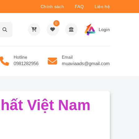
Chính sách
FAQ
Liên hệ
0
Login
Hotline
Email
0981282956
muaviaads@gmail.com
hất Việt Nam