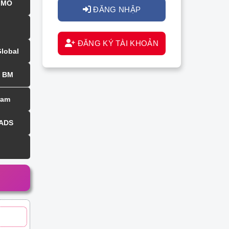
MMO
ĐĂNG NHẬP
ĐĂNG KÝ TÀI KHOẢN
Global
BM
ram
 ADS