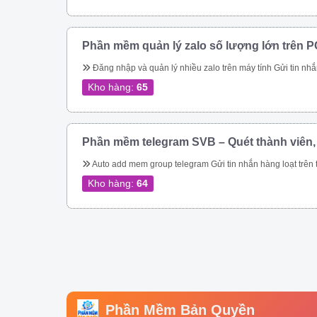
Phần mềm quản lý zalo số lượng lớn trên P
Đăng nhập và quản lý nhiều zalo trên máy tính Gửi tin nhắn hàng loạt trên zalo Gửi tin nhắn hàng loạt trên zalo theo danh bạ. Gửi tin nhắn zalo hàng loạt theo phân loại trên danh bạ. Gửi tin nhắn zalo hàng loạt, tự động vào các group. Gửi tin nhắn zalo tự động theo thành viên nhóm zalo nhanh chóng. Kết bạn zalo tự động số lượng lớn Phần mềm quản lý zalo còn giúp bạn tiếp cận hàng triệu khách hàng trên nền tảng 
Kho hàng:
65
Phần mềm telegram SVB – Quét thành viên,
Auto add mem group telegram Gửi tin nhắn hàng loạt trên telegram Qu
Kho hàng:
64
Phần Mềm Bản Quyền