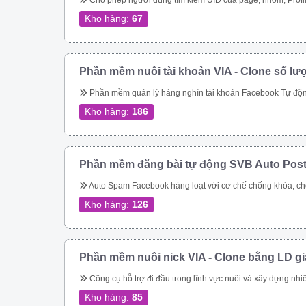
Cho phép người dùng tìm kiếm UID của page, nhóm, Profile theo link. Quét các UID người dùng tham gia một nhóm Quét ID bài viết của một nhóm Cho phép quét UID tương tác của một bài viết bất kỳ trong group Thực hiện tìm kiếm nhóm, tên nhóm, thành viên nhóm, trạng thái nhóm theo từ khóa Quét UID của người dùng đã thực hiện tương tác vào cá
Kho hàng:
67
Phần mềm nuôi tài khoản VIA - Clone số lư
Phần mềm quản lý hàng nghìn tài khoản Facebook Tự động thay đổi thông tin tài khoản Tự động mở khóa checkpoint Tự động seeding bài 
Kho hàng:
186
Phần mềm đăng bài tự động SVB Auto Pos
Auto Spam Facebook hàng loạt với cơ chế chống khóa, chống spam không lo bị khóa tài khoản. Đăng tin lên group, page, cmt group tự động nhanh chóng Spam inbox theo bạn bè, theo Uid. Giải quyết triệt để bài toán spam của Facebook Tiếp cận khách hàng tiềm năng nhanh chóng Dễ dàng chăm sóc kh
Kho hàng:
126
Phần mềm nuôi nick VIA - Clone bằng LD g
Công cụ hỗ trợ đi đầu trong lĩnh vực nuôi và xây dựng nhiêu tài khoản facebook cực chất cho bán hàng online Quản lý nuôi nick tự động 1 nick trên 1 điện thoại ảo riêng biệt Đăng bài, comment tự động lên các hội nhóm Quản lí bạn bè 
Kho hàng:
85