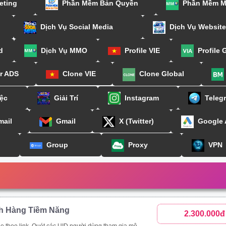
eting
Phần Mềm Bản Quyền
Phần Mềm 
Dịch Vụ Social Media
Dịch Vụ Website
d
Dịch Vụ MMO
Profile VIE
Profile 
or ADS
Clone VIE
Clone Global
ệc
Giải Trí
Instagram
Teleg
mail
Gmail
X (Twitter)
Google
Group
Proxy
VPN
h Hàng Tiềm Năng
2.300.000đ