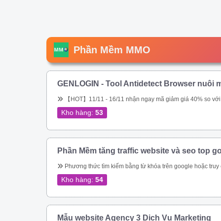
Phần Mềm MMO
GENLOGIN - Tool Antidetect Browser nuôi m
【HOT】11/11 - 16/11 nhận ngay mã giảm giá 40% so với giá chính hãng trên web. Tool chuyên nuôi Gmail, nuôi tài khoản Google Ads. Miễn phí 5 profile trọn đời. Sắp tới ae sẽ được tặng miễn phí, hoặc được \\\\\\\\\\\\\\\\\\\\\\\\\\\\\\\&am
Kho hàng:
53
Phần Mềm tăng traffic website và seo top g
Phương thức tìm kiếm bằng từ khóa trên google hoặc truy cập trực tiếp vào url đích của bạn – Tự động thay đổi địa chỉ IP – Tự động thay đổi Local IP – Giả lập được trên Mobile, Tablet, Laptop, Tablet bằng UserAgent và giả lập được trên mọi t
Kho hàng:
54
Mẫu website Agency 3 Dịch Vụ Marketing