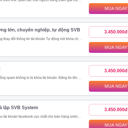
c bài viết trong group. Toàn bộ UID tương tác bài viết trên 1 page cộng đồng, page thương hiệu. Các bài viết được quét thường có lượng tương tác khủng. Ngoài đánh giá phản ứng người dùng (like/tym, giận dữ…), công cụ thu thập và phân tích comment khách hàng đưa ra đánh giá toàn diện nhất.
MUA NGAY
ợng lớn, chuyên nghiệp, tự động SVB
3.450.000đ
viết livestream, like page, follow theo uid Xây dựng và copy ảnh nội dung tài khoản đang nuôi theo 1 tài khoản mẫu
MUA NGAY
t
3.450.000đ
ách hàng, tiết kiệm thời gian hiệu quả Quản lí bài viết dễ dàng, thông minh Nhanh chóng đưa thông tin đến khách hàng trên nhiều kênh như group, fanpage, profile Là giải pháp marketing, quảng cáo, đăng tin bán hàng hoàn toàn tự động và chuyên nghiệp
MUA NGAY
iả lập SVB System
3.450.000đ
tự động Tự động tham gia nhóm Thiết lập tương tác nick tự động Seeding video livestream bán hàng online Tăng view, tăng mắt xem, comment, chia sẻ livestream Nhắn tin đến khách hàng tiềm năng tự động
MUA NGAY